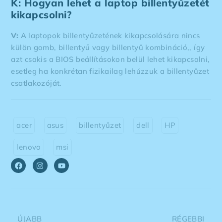
K: Hogyan lehet a laptop billentyűzetét
kikapcsolni?
V:
A laptopok billentyűzetének kikapcsolására nincs
külön gomb, billentyű vagy billentyű kombináció,, így
azt csakis a BIOS beállításokon belül lehet kikapcsolni,
esetleg ha konkrétan fizikailag lehúzzuk a billentyűzet
csatlakozóját.
acer
,
asus
,
billentyűzet
,
dell
,
HP
,
lenovo
,
msi
ÚJABB
RÉGEBBI