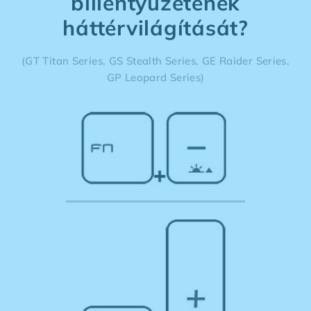
billentyűzetének
háttérvilágítását?
(GT Titan Series, GS Stealth Series, GE Raider Series,
GP Leopard Series)