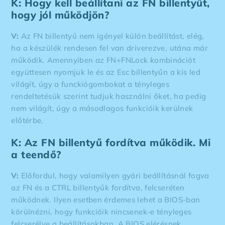
K: Hogy kell beállítani az FN billentyűt,
hogy jól működjön?
V:
Az FN billentyű nem igényel külön beállítást, elég,
ha a készülék rendesen fel van driverezve, utána már
működik. Amennyiben az FN+FNLock kombinációt
együttesen nyomjuk le és az Esc billentyűn a kis led
világít, úgy a funckiógombokat a tényleges
rendeltetésük szerint tudjuk használni őket, ha pedig
nem világít, úgy a másodlagos funkcióik kerülnek
előtérbe.
K: Az FN billentyű fordítva működik. Mi
a teendő?
V:
Előfordul, hogy valamilyen gyári beállításnál fogva
az FN és a CTRL billentyűk fordítva, felcseréten
működnek. Ilyen esetben érdemes lehet a BIOS-ban
körülnézni, hogy funkcióik nincsenek-e tényleges
felcserélve a beállításokban. A BIOS elérésnek