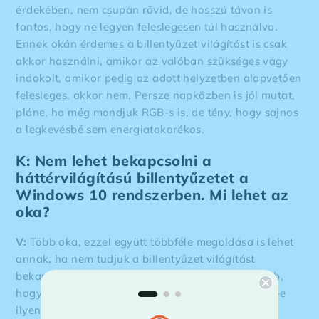
érdekében, nem csupán rövid, de hosszú távon is
fontos, hogy ne legyen feleslegesen túl használva.
Ennek okán érdemes a billentyűzet világítást is csak
akkor használni, amikor az valóban szükséges vagy
indokolt, amikor pedig az adott helyzetben alapvetően
felesleges, akkor nem. Persze napközben is jól mutat,
pláne, ha még mondjuk RGB-s is, de tény, hogy sajnos
a legkevésbé sem energiatakarékos.
K: Nem lehet bekapcsolni a
háttérvilágítású billentyűzetet a
Windows 10 rendszerben. Mi lehet az
oka?
V:
Több oka, ezzel együtt többféle megoldása is lehet
annak, ha nem tudjuk a billentyűzet világítást
bekapcsolni egy laptopon. Az első és legfontosabb,
hogy tudjuk, az adott laptop biztosan rendelkezik-e
ilyen funkcióval. Sokszor ez nem egyértelmű, egy