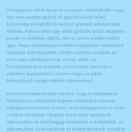
Összegezve tehát annyi bizonyosan kijelenthető, hogy
bár nem csupán gyártó és gyártó között lehet
különbség a különböző funkció gombok elhelyezését
illetően, hanem akár egy adott gyártón belüli modellek
esetén is akadhat eltérés, ám az szinte kivétel nélkül
igaz, hogy a billentyűzet háttérvilágítással rendelkező
laptopok billentyűzetét, minden esetben ellátják az
erre utaló szimbólummal. Ennek okán, ha
bizonytalanok is lennénk, szerencsére nem kell a
sötétben tapogatózni, hiszen maga az adott
billentyűzet szolgál nekünk útmutatásul.
Fontos azonban észben tartani, hogy a notebookok
billentyűzet világítását teljesen felesleges nonstop
bekapcsolva tartani, hiszen, mint ahogyan azt az
ezen
a linken található
, Hogyan óvjuk meg laptopunk
akkumulátorát című bejegyzésünkben is kifejtettük, az
akkumulátor üzemidejének és élettartamának növelése