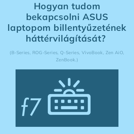
Hogyan tudom
bekapcsolni ASUS
laptopom billentyűzetének
háttérvilágítását?
(B-Series, ROG-Series, Q-Series, VivoBook, Zen AiO,
ZenBook.)