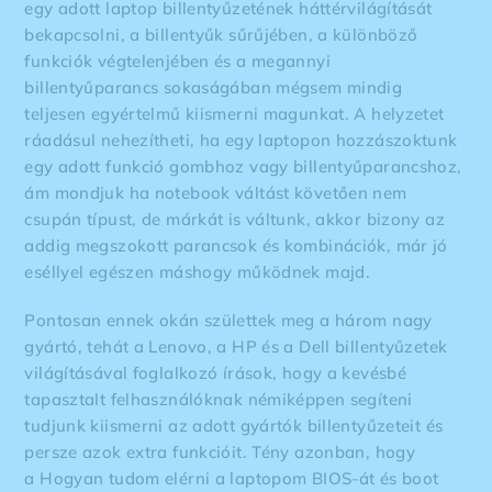
egy adott laptop billentyűzetének háttérvilágítását
bekapcsolni, a billentyűk sűrűjében, a különböző
funkciók végtelenjében és a megannyi
billentyűparancs sokaságában mégsem mindig
teljesen egyértelmű kiismerni magunkat. A helyzetet
ráadásul nehezítheti, ha egy laptopon hozzászoktunk
egy adott funkció gombhoz vagy billentyűparancshoz,
ám mondjuk ha notebook váltást követően nem
csupán típust, de márkát is váltunk, akkor bizony az
addig megszokott parancsok és kombinációk, már jó
eséllyel egészen máshogy működnek majd.
Pontosan ennek okán születtek meg a három nagy
gyártó, tehát a Lenovo, a HP és a Dell billentyűzetek
világításával foglalkozó írások, hogy a kevésbé
tapasztalt felhasználóknak némiképpen segíteni
tudjunk kiismerni az adott gyártók billentyűzeteit és
persze azok extra funkcióit. Tény azonban, hogy
a
Hogyan tudom elérni a laptopom BIOS-át és boot