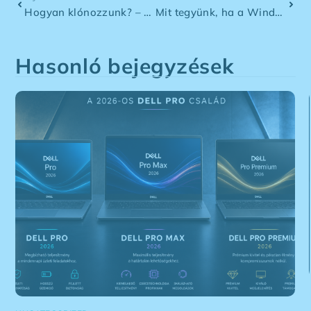
Hogyan klónozzunk? – SSD klónozás
Mit tegyünk, ha a Windows 10 szerint lejárt a nem létező jelszavunk?
Hasonló bejegyzések