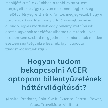
menüjét?
című cikkünkben a többi gyártót sem
hanyagoltuk el, így nyilván most nem fogjuk. Még
mielőtt a lényegre térnénk, fontos megjegyezni, hogy a
parancsok kiosztása nagy általánosságban véve
állandó, egyes modellek vagy billentyűzet típusok
esetén ugyanakkor előfordulhatnak eltérések. Ilyen
esetben sem szabad megijedni, a szimbólumok minden
esetben segítségünkre lesznek, így nyugodtan
támaszkodhatunk rájuk.
Hogyan tudom
bekapcsolni ACER
laptopom billentyűzetének
háttérvilágítását?
(Aspire, Predator, Spin, Swift, Extensa, Ferrari, Power,
Altos, TravelMate, Veriton.)