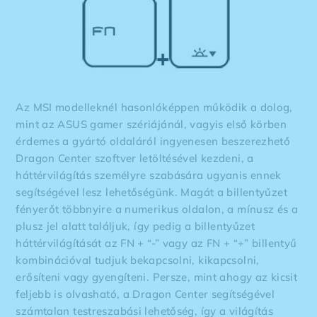
Az MSI modelleknél hasonlóképpen működik a dolog,
mint az ASUS gamer szériájánál, vagyis első körben
érdemes a gyártó oldaláról ingyenesen beszerezhető
Dragon Center szoftver letöltésével kezdeni, a
háttérvilágítás személyre szabására ugyanis ennek
segítségével lesz lehetőségünk. Magát a billentyűzet
fényerőt többnyire a numerikus oldalon, a mínusz és a
plusz jel alatt találjuk, így pedig a billentyűzet
háttérvilágítását az FN + “-” vagy az FN + “+” billentyű
kombinációval tudjuk bekapcsolni, kikapcsolni,
erősíteni vagy gyengíteni. Persze, mint ahogy az kicsit
feljebb is olvasható, a Dragon Center segítségével
számtalan testreszabási lehetőség, így a világítás