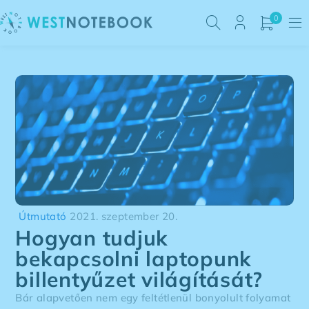
0
Útmutató
2021. szeptember 20.
Hogyan tudjuk
bekapcsolni laptopunk
billentyűzet világítását?
Bár alapvetően nem egy feltétlenül bonyolult folyamat