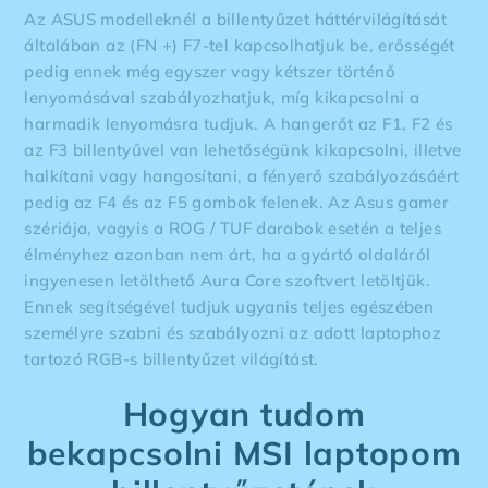
Az ASUS modelleknél a billentyűzet háttérvilágítását
általában az (FN +) F7-tel kapcsolhatjuk be, erősségét
pedig ennek még egyszer vagy kétszer történő
lenyomásával szabályozhatjuk, míg kikapcsolni a
harmadik lenyomásra tudjuk. A hangerőt az F1, F2 és
az F3 billentyűvel van lehetőségünk kikapcsolni, illetve
halkítani vagy hangosítani, a fényerő szabályozásáért
pedig az F4 és az F5 gombok felenek. Az Asus gamer
szériája, vagyis a ROG / TUF darabok esetén a teljes
élményhez azonban nem árt, ha a gyártó oldaláról
ingyenesen letölthető Aura Core szoftvert letöltjük.
Ennek segítségével tudjuk ugyanis teljes egészében
személyre szabni és szabályozni az adott laptophoz
tartozó RGB-s billentyűzet világítást.
Hogyan tudom
bekapcsolni MSI laptopom