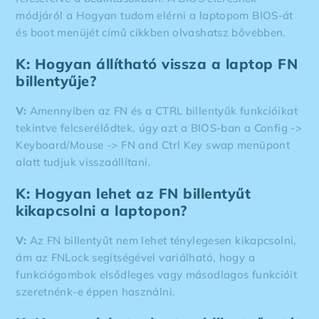
módjáról a
Hogyan tudom elérni a laptopom BIOS-át
és boot menüjét
című cikkben olvashatsz bővebben.
K: Hogyan állítható vissza a laptop FN
billentyűje?
V:
Amennyiben az FN és a CTRL billentyűk funkcióikat
tekintve felcserélődtek, úgy azt a BIOS-ban a Config ->
Keyboard/Mouse -> FN and Ctrl Key swap menüpont
alatt tudjuk visszaállítani.
K: Hogyan lehet az FN billentyűt
kikapcsolni a laptopon?
V:
Az FN billentyűt nem lehet ténylegesen kikapcsolni,
ám az FNLock segítségével variálható, hogy a
funkciógombok elsődleges vagy másodlagos funkcióit
szeretnénk-e éppen használni.