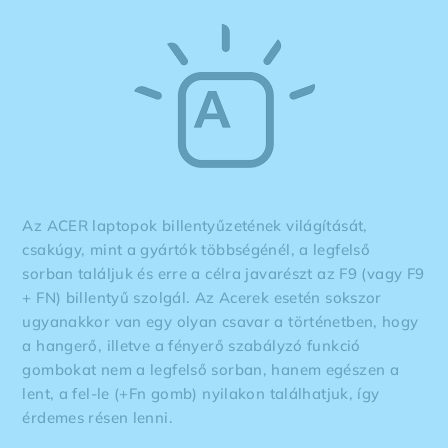
Az ACER laptopok billentyűzetének világítását,
csakúgy, mint a gyártók többségénél, a legfelső
sorban találjuk és erre a célra javarészt az F9 (vagy F9
+ FN) billentyű szolgál. Az Acerek esetén sokszor
ugyanakkor van egy olyan csavar a történetben, hogy
a hangerő, illetve a fényerő szabályzó funkció
gombokat nem a legfelső sorban, hanem egészen a
lent, a fel-le (+Fn gomb) nyilakon találhatjuk, így
érdemes résen lenni.