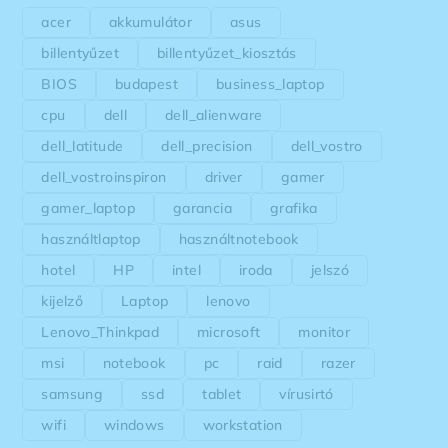
acer
akkumulátor
asus
billentyűzet
billentyűzet_kiosztás
BIOS
budapest
business_laptop
cpu
dell
dell_alienware
dell_latitude
dell_precision
dell_vostro
dell_vostroinspiron
driver
gamer
gamer_laptop
garancia
grafika
használtlaptop
használtnotebook
hotel
HP
intel
iroda
jelszó
kijelző
Laptop
lenovo
Lenovo_Thinkpad
microsoft
monitor
msi
notebook
pc
raid
razer
samsung
ssd
tablet
vírusirtó
wifi
windows
workstation