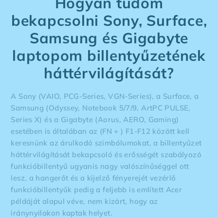
Hogyan tudom
bekapcsolni Sony, Surface,
Samsung és Gigabyte
laptopom billentyűzetének
háttérvilágítását?
A Sony (VAIO, PCG-Series, VGN-Series), a Surface, a
Samsung (Odyssey, Notebook 5/7/9, ArtPC PULSE,
Series X) és a Gigabyte (Aorus, AERO, Gaming)
esetében is általában az (FN + ) F1-F12 között kell
keresnünk az árulkodó szimbólumokat, a billentyűzet
háttérvilágítását bekapcsoló és erősségét szabályozó
funkcióbillentyű ugyanis nagy valószínűséggel ott
lesz, a hangerőt és a kijelző fényerejét vezérlő
funkcióbillentyűk pedig a feljebb is említett Acer
példáját alapul véve, nem kizárt, hogy az
iránynyilakon kaptak helyet.