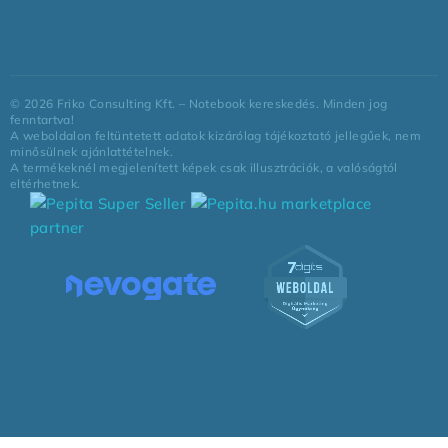
©
2026
Friko Consulting Kft. – Notebook kereskedés. Minden jog
fenntartva!
A weboldalon feltüntetett adatok kizárólag tájékoztató jellegűek, nem
minősülnek ajánlattételnek.
A termékeknél megjelenített képek csak illusztrációk, a valóságtól
eltérhetnek.
marketplace
partner