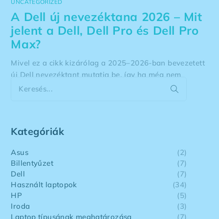
UNCATEGORIZED
A Dell új nevezéktana 2026 – Mit
jelent a Dell, Dell Pro és Dell Pro
Max?
Mivel ez a cikk kizárólag a 2025–2026-ban bevezetett
új Dell nevezéktant mutatja be, így ha még nem
ismered a Dell korábbi notebook sorozatait (Latitude,
Precision, XPS, Inspiron, Vostro stb.), először a Milyen
Dell laptopot válasszak? –
2026. 08. 05.
Kategóriák
Asus
(2)
Billentyűzet
(7)
Dell
(7)
Használt laptopok
(34)
HP
(5)
Iroda
(3)
Laptop típusának meghatározása
(7)