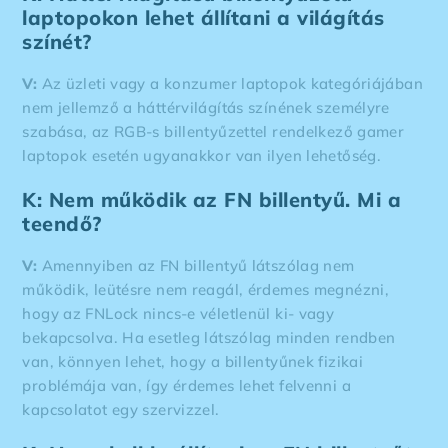
laptopokon lehet állítani a világítás
színét?
V:
Az üzleti vagy a konzumer laptopok kategóriájában
nem jellemző a háttérvilágítás színének személyre
szabása, az RGB-s billentyűzettel rendelkező gamer
laptopok esetén ugyanakkor van ilyen lehetőség.
K: Nem működik az FN billentyű. Mi a
teendő?
V:
Amennyiben az FN billentyű látszólag nem
működik, leütésre nem reagál, érdemes megnézni,
hogy az FNLock nincs-e véletlenül ki- vagy
bekapcsolva. Ha esetleg látszólag minden rendben
van, könnyen lehet, hogy a billentyűnek fizikai
problémája van, így érdemes lehet felvenni a
kapcsolatot egy szervizzel.