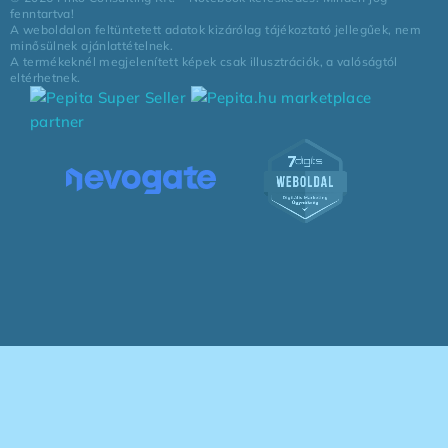
fenntartva!
A weboldalon feltüntetett adatok kizárólag tájékoztató jellegűek, nem
minősülnek ajánlattételnek.
A termékeknél megjelenített képek csak illusztrációk, a valóságtól
eltérhetnek.
marketplace
partner