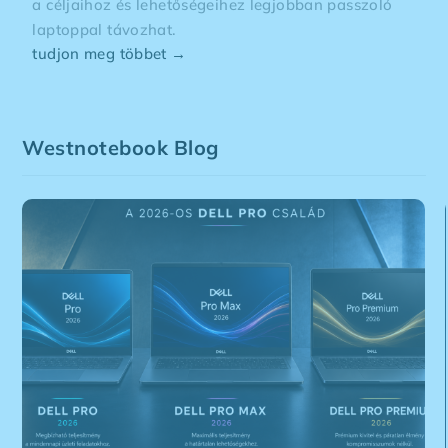
a céljaihoz és lehetőségeihez legjobban passzoló
laptoppal távozhat.
tudjon meg többet →
Westnotebook Blog