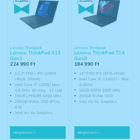
Lenovo Thinkpad
Lenovo Thinkpad
Lenovo ThinkPad X13
Lenovo ThinkPad T14
Gen3
Gen2i
224 990
Ft
184 990
Ft
13.3" FHD+ IPS (100%
14" FHD IPS (97% sRGB)
sRGB, 300nit)
Intel Core i5-1145G7 - Max.
Intel Core i7-1265U Max.
4,4GHz
4,8 GHz, 10 mag - 12 szál
16GB DDR4 3200 MHz
16GB LPDDR5 6400 MHz
256GB NVMe SSD
256GB NVMe SSD (PCIe
Intel Iris Xe Graphics
4.0)
Intel Iris Xe Graphics