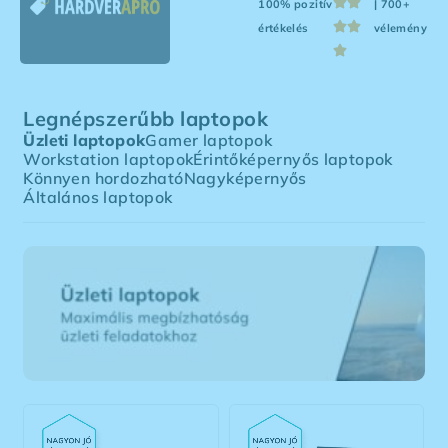
100% pozitív
| 700+
értékelés
vélemény
Legnépszerűbb laptopok
Üzleti laptopok
Gamer laptopok
Workstation laptopok
Érintőképernyős laptopok
Könnyen hordozható
Nagyképernyős
Általános laptopok