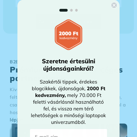
Nem akarok lemaradni →
Szeretne értesülni
B2B ÉRTÉKESÍTÉS
újdonságainkról?
Prémium lehetőségek céges
partnereknek
Szakértői tippek, érdekes
blogcikkek, újdonságok,
2000 Ft
Kiváló állapotú üzleti laptopok, rugalmas
kedvezmény
,
mely 70.000 Ft
feltételekkel. Optimalizált ajánlatok az Ön cégére,
feletti vásárlásnál használható
csapatára szabva, dedikált partneri támogatással a
fel, és vissza nem térő
hosszú távú sikerhez.
lehetőségek a minőségi laptopok
lépjünk kapcsolatba →
univerzumából.
E-mail-cím