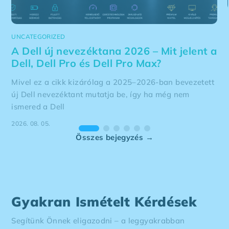
UNCATEGORIZED
A Dell új nevezéktana 2026 – Mit jelent a
Dell, Dell Pro és Dell Pro Max?
Mivel ez a cikk kizárólag a 2025–2026-ban bevezetett
új Dell nevezéktant mutatja be, így ha még nem
ismered a Dell
2026. 08. 05.
Összes bejegyzés →
Gyakran Ismételt Kérdések
Segítünk Önnek eligazodni – a leggyakrabban