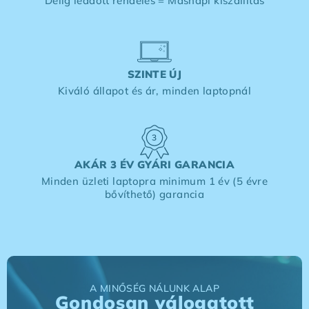
Délig leadott rendelés = Másnapi kiszállítás
SZINTE ÚJ
Kiváló állapot és ár, minden laptopnál
AKÁR 3 ÉV GYÁRI GARANCIA
Minden üzleti laptopra minimum 1 év (5 évre
bővíthető) garancia
A MINŐSÉG NÁLUNK ALAP
Gondosan válogatott