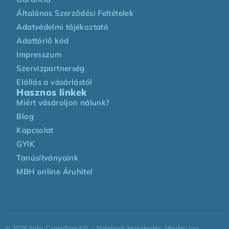
Általános Szerződési Feltételek
Adatvédelmi tájékoztató
Adattörlő kód
Impresszum
Szervizpartnerség
Elállás a vásárlástól
Hasznos linkek
Miért vásároljon nálunk?
Blog
Kapcsolat
GYIK
Tanúsítványaink
MBH online Áruhitel
©
2026
Friko Consulting Kft. – Notebook kereskedés. Minden jog