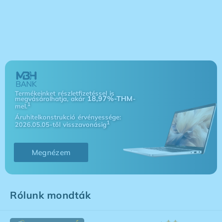
Termékeinket részletfizetéssel is
18,97%-THM
megvásárolhatja, akár
-
1
mel.
Áruhitelkonstrukció érvényessége:
1
2026.05.05-től visszavonásig
Megnézem
Rólunk mondták