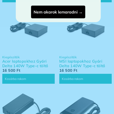
Nem akarok lemaradni →
Kiegészítők
Kiegészítők
Acer laptopokhoz Gyári
MSI laptopokhoz Gyári
Delta 140W Type-c töltő
Delta 140W Type-c töltő
16 500
Ft
16 500
Ft
Kosárba rakom
Kosárba rakom