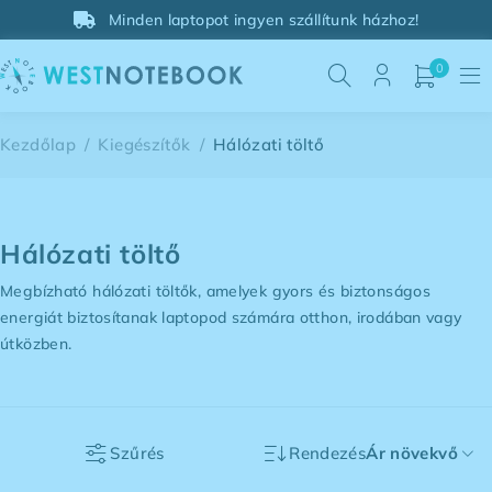
Minden laptopot ingyen szállítunk házhoz!
0
Kezdőlap
/
Kiegészítők
/
Hálózati töltő
Hálózati töltő
Megbízható hálózati töltők, amelyek gyors és biztonságos
energiát biztosítanak laptopod számára otthon, irodában vagy
útközben.
Szűrés
Rendezés
Ár növekvő