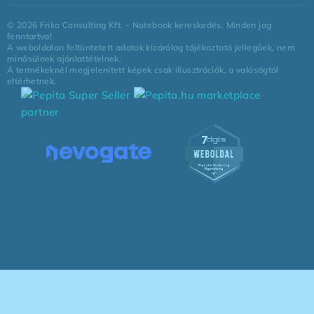
©
2026
Friko Consulting Kft. – Notebook kereskedés. Minden jog
fenntartva!
A weboldalon feltüntetett adatok kizárólag tájékoztató jellegűek, nem
minősülnek ajánlattételnek.
A termékeknél megjelenített képek csak illusztrációk, a valóságtól
eltérhetnek.
marketplace
partner