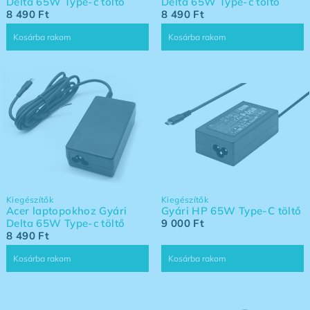
Delta 65W Type-c töltő
Delta 65W Type-c töltő
8 490
Ft
8 490
Ft
Kosárba rakom
Kosárba rakom
Kiegészítők
Kiegészítők
Acer laptopokhoz Gyári
Gyári HP 65W Type-C töltő
Delta 65W Type-c töltő
9 000
Ft
8 490
Ft
Kosárba rakom
Kosárba rakom