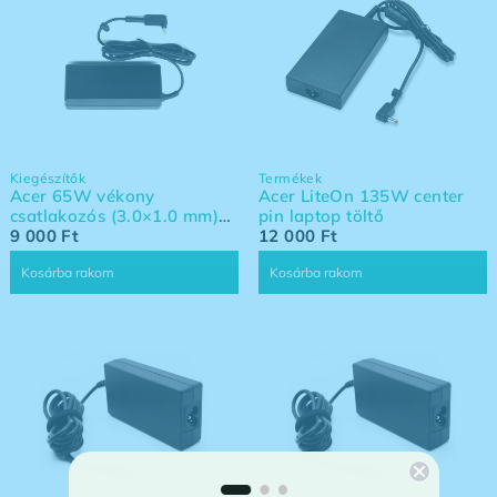
Kiegészítők
Termékek
Acer 65W vékony
Acer LiteOn 135W center
csatlakozós (3.0×1.0 mm)
pin laptop töltő
eredeti Delta hálózati
9 000
Ft
12 000
Ft
adapter
Kosárba rakom
Kosárba rakom