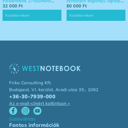
Powerbank 27000mAh
centerpin téglafejű laptop
140W powerbank -
32 000
Ft
töltő
60 000
Ft
Laptoppal kompatibilis
Kosárba rakom
Kosárba rakom
powerbank
Friko Consulting Kft.
Budapest, VI. kerület, Aradi utca 35., 1062
+36-30-7939-000
Az e-mail-címért kattintson »
Sütibeállítás
Fontos információk