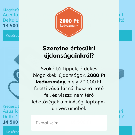
Kiegészítők
Kiegészítők
Acer laptopokhoz Gyári
Asus laptopokhoz Gyári
Delta 100W Type-c töltő
Delta 100W Type-c töltő
13 500
Ft
13 500
Ft
Kosárba rakom
Kosárba rakom
Szeretne értesülni
újdonságainkról?
Szakértői tippek, érdekes
blogcikkek, újdonságok,
2000 Ft
kedvezmény
,
mely 70.000 Ft
feletti vásárlásnál használható
fel, és vissza nem térő
lehetőségek a minőségi laptopok
Kiegészítők
Kiegészítők
univerzumából.
Asus laptopokhoz Gyári
Asus laptopokhoz Gyári
Delta 150W center pin
Delta 140W Type-c töltő
E-mail-cím
(4,5×3,0mm) töltő
14 500
Ft
16 500
Ft
Kosárba rakom
Kosárba rakom