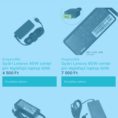
Kiegészítők
Kiegészítők
Gyári Lenovo 45W center
Gyári Lenovo 65W center
pin téglafejű laptop töltő
pin téglafejű laptop töltő
4 500
Ft
7 000
Ft
Kosárba rakom
Kosárba rakom