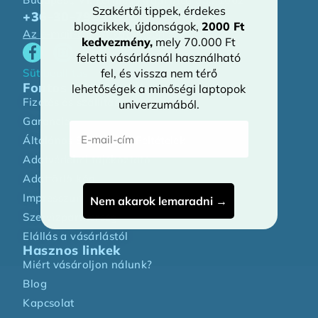
Szakértői tippek, érdekes
+36-30-7939-000
blogcikkek, újdonságok,
2000 Ft
Az e-mail-címért kattintson »
kedvezmény
,
mely 70.000 Ft
feletti vásárlásnál használható
fel, és vissza nem térő
Sütibeállítás
Fontos információk
lehetőségek a minőségi laptopok
Fizetés és szállítás
univerzumából.
Garancia
E-mail-cím
Általános Szerződési Feltételek
Adatvédelmi tájékoztató
Adattörlő kód
Impresszum
Nem akarok lemaradni →
Szervizpartnerség
Elállás a vásárlástól
Hasznos linkek
Miért vásároljon nálunk?
Blog
Kapcsolat