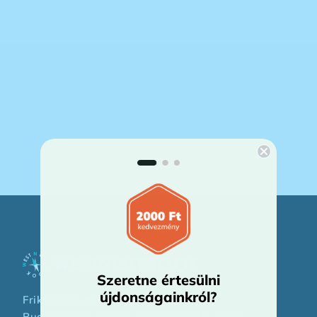
Szeretne értesülni
újdonságainkról?
Friko Consulting Kft.
Budapest, VI. kerület, Aradi utca 35., 1062