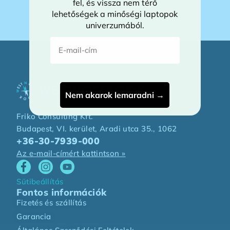
fel, és vissza nem térő
lehetőségek a minőségi laptopok
univerzumából.
E-mail-cím
Nem akarok lemaradni →
Friko Consulting Kft.
Budapest, VI. kerület, Aradi utca 35., 1062
+36-30-7939-000
Az e-mail-címért kattintson »
Sütibeállítás
Fontos információk
Fizetés és szállítás
Garancia