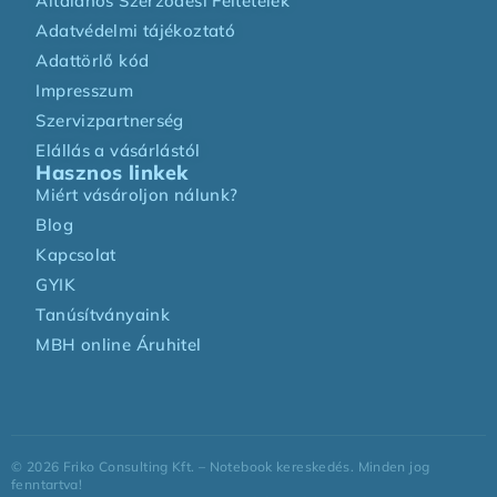
Általános Szerződési Feltételek
Adatvédelmi tájékoztató
Adattörlő kód
Impresszum
Szervizpartnerség
Elállás a vásárlástól
Hasznos linkek
Miért vásároljon nálunk?
Blog
Kapcsolat
GYIK
Tanúsítványaink
MBH online Áruhitel
©
2026
Friko Consulting Kft. – Notebook kereskedés. Minden jog
fenntartva!