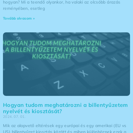
hogyan? Mi a teendő olyankor, ha valaki az olcsóbb árazás
reményében, esetleg
Tovább olvasom »
Hogyan tudom meghatározni a billentyűzetem
nyelvét és kiosztását?
2024. 07. 01.
Mik az alapvető eltérések egy európai és egy amerikai (EU vs
US) billentyűzet kiosztás között és miben különböznek ezek a