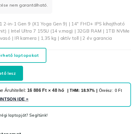
rzése nem garantálható.
1 2-in-1 Gen 9 (X1 Yoga Gen 9) | 14″ FHD+ IPS kihajtható
nit) | Intel Ultra 7 155U (14 v.mag) | 32GB RAM | 1TB NVMe
asó | IR kamera | 1,35 kg | aktív toll | 2 év garancia
érhető laptopokat
ető lesz
 Áruhitellel:
16 886 Ft × 48 hó
| THM: 18.97% |
Önrész: 0 Ft
INTSON IDE
»
égi laptopját? Segítünk!
aptopomat