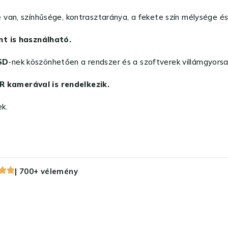
 van, színhűsége, kontrasztaránya, a fekete szín mélysége és
nt is használható.
SD
-nek köszönhetően a rendszer és a szoftverek villámgyorsa
 kamerával is rendelkezik.
k.
| 700+ vélemény