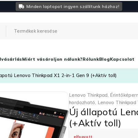
Minden laptopot ingyen szállítunk házhoz!
lvásárlás
Miért vásároljon nálunk?
Rólunk
Blog
Kapcsolat
lapotú Lenovo Thinkpad X1 2-in-1 Gen 9 (+Aktív toll)
Lenovo Thinkpad
,
Érintőképer
hordozható
,
Lenovo Thinkpad
Új állapotú Le
(+Aktív toll)
elfogyott