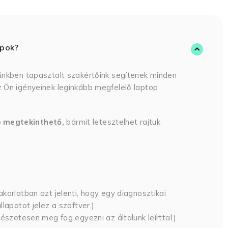
opok?
ünkben tapasztalt szakértőink segítenek minden
 Ön igényeinek leginkább megfelelő laptop
p megtekinthető,
bármit letesztelhet rajtuk
korlatban azt jelenti, hogy egy diagnosztikai
lapotot jelez a szoftver.)
észetesen meg fog egyezni az általunk leírttal.)