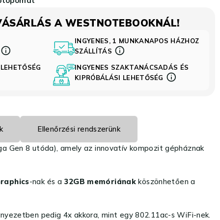
VÁSÁRLÁS A WESTNOTEBOOKNÁL!
INGYENES, 1 MUNKANAPOS HÁZHOZ
S
SZÁLLÍTÁS
 LEHETŐSÉG
INGYENES SZAKTANÁCSADÁS ÉS
KIPRÓBÁLÁSI LEHETŐSÉG
k
Ellenőrzési rendszerünk
ga Gen 8 utóda), amely az innovatív kompozit gépháznak
Graphics
-nak és a
32GB memóriának
köszönhetően a
örnyezetben pedig 4x akkora, mint egy 802.11ac-s WiFi-nek.