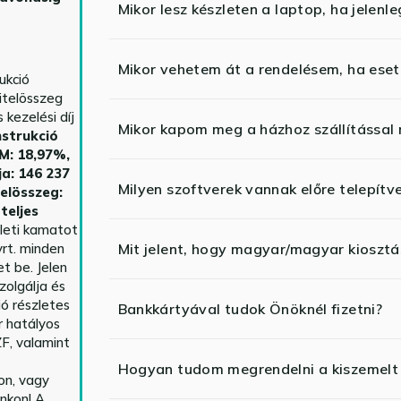
Mikor lesz készleten a laptop, ha jelenl
Mikor vehetem át a rendelésem, ha esetl
ukció
itelösszeg
kezelési díj
Mikor kapom meg a házhoz szállítással
strukció
HM: 18,97%,
ja: 146 237
Milyen szoftverek vannak előre telepítv
telösszeg:
teljes
yleti kamatot
rt. minden
Mit jelent, hogy magyar/magyar kiosztás
t be. Jelen
zolgálja és
ió részletes
Bankkártyával tudok Önöknél fizetni?
r hatályos
F, valamint
Hogyan tudom megrendelni a kiszemelt
n, vagy
nkon! A