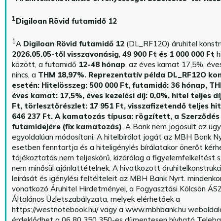
1
Digiloan Rövid futamidő 12
1
A
Digiloan Rövid futamidő 12
(DL_RF12O) áruhitel konstr
2026.05.05-től visszavonásig
,
49 900 Ft és 1 000 000 Ft
h
között, a futamidő
12-48 hónap
, az éves kamat 17,5%, éves 
nincs, a
THM 18,97%.
Reprezentatív példa DL_RF12O kon
esetén: Hitelösszeg: 500 000 Ft, futamidő: 36 hónap, T
éves kamat: 17,5%, éves kezelési díj: 0,0%, hitel teljes dí
Ft, törlesztőrészlet: 17 951 Ft, visszafizetendő teljes hi
646 237 Ft.
A kamatozás típusa: rögzített, a Szerződés 
futamidejére (fix kamatozás)
. A Bank nem jogosult az üg
egyoldalúan módosítani. A hitelbírálat jogát az MBH Bank Ny
esetben fenntartja és a hiteligénylés bírálatakor önerőt kérhe
tájékoztatás nem teljeskörű, kizárólag a figyelemfelkeltést s
nem minősül ajánlattételnek. A hivatkozott áruhitelkonstrukc
leírását és igénylési feltélteleit az MBH Bank Nyrt. mindenko
vonatkozó Áruhitel Hirdetményei, a Fogyasztási Kölcsön ÁSZ
Általános Üzletszabályzata, melyek elérhetőek a
https://westnotebook.hu/
vagy a www.mbhbank.hu weboldalo
érdeklődhet a 06 80 350 350-es díjmentesen hívható Teleba