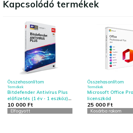
Kapcsolódó termékek
Összehasonlítom
Összehasonlítom
Termékek
Termékek
Bitdefender Antivírus Plus
Microsoft Office Pro
előfizetés (1 év - 1 eszköz) -
licenszkód
10 000
Ft
25 000
Ft
Antivírus és Tűzfal
Elfogyott
Kosárba rakom