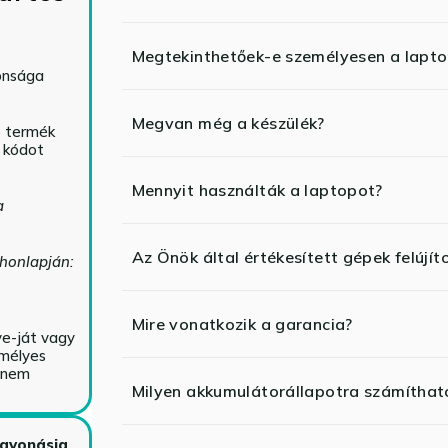
Megtekinthetőek-e személyesen a lapt
tonsága
Megvan még a készülék?
ó termék
ő kódot
Mennyit használták a laptopot?
a
Az Önök által értékesített gépek felújít
 honlapján:
Mire vonatkozik a garancia?
ve-ját vagy
emélyes
y nem
Milyen akkumulátorállapotra számíthat
zavonásig