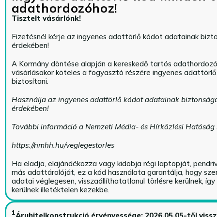
adathordozóhoz!
Tisztelt vásárlónk!
Fizetésnél kérje az ingyenes adattörlő kódot adatainak biz
érdekében!
A Kormány döntése alapján a kereskedő tartós adathordoz
vásárlásakor köteles a fogyasztó részére ingyenes adattörl
biztosítani.
Használja az ingyenes adattörlő kódot adatainak biztonság
érdekében!
További információ a Nemzeti Média- és Hírközlési Hatóság
https://nmhh.hu/veglegestorles
Ha eladja, elajándékozza vagy kidobja régi laptopját, pendri
más adattárolóját, ez a kód használata garantálja, hogy sz
adatai véglegesen, visszaállíthatatlanul törlésre kerülnek, íg
kerülnek illetéktelen kezekbe.
1
Áruhitelkonstrukció érvényessége: 2026.05.05-től viss