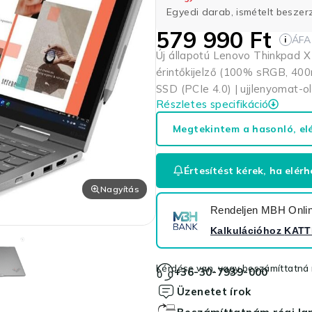
Egyedi darab, ismételt besze
579 990
Ft
ÁFA
i
Új állapotú Lenovo Thinkpad X
érintőkijelző (100% sRGB, 400
SSD (PCIe 4.0) | ujjlenyomat-olv
Részletes specifikáció
Megtekintem a hasonló, el
Értesítést kérek, ha elérh
Nagyítás
Rendeljen MBH Online
Kalkulációhoz
KATT
Kérdése van, vagy beszámíttatná r
+36-30-7939-000
Üzenetet írok
Beszámíttatnám régi l