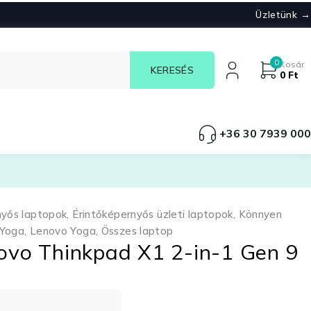
Üzletünk →
0
Kosár
0
Ft
+36 30 7939 000
nyős laptopok
,
Érintőképernyős üzleti laptopok
,
Könnyen
 Yoga
,
Lenovo Yoga
,
Összes laptop
novo Thinkpad X1 2-in-1 Gen 9