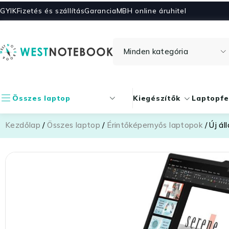
GYIK
Fizetés és szállítás
Garancia
MBH online áruhitel
Összes laptop
Kiegészítők
Laptopfe
Kezdőlap
/
Összes laptop
/
Érintőképernyős laptopok
/ Új ál