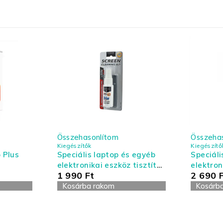
Összehasonlítom
Összeha
Kiegészítők
Kiegészítő
 Plus
Speciális laptop és egyéb
Speciáli
elektronikai eszköz tisztító
elektron
1 990
Ft
2 690
készlet - kis kiszerelés
készlet 
Kosárba rakom
Kosárb