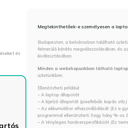
Megtekinthetőek-e személyesen a lapt
Budapesten, a belvárosban található üzlet
felmerülő kérdés megválaszolásában, és az
déseket és
kiválasztásában.
Minden a webshopunkban látható lapto
üzletünkben.
Ellenőrizheti például:
– A laptop állapotát
– A kijelző állapotát (pixelhibák, kopás stb.)
– Az akkumulátor elhasználódását (Ez a gya
programmal ellenőrizheti, hogy hány %-os ál
– A tényleges hardverspecifikációt (Ez term
artós