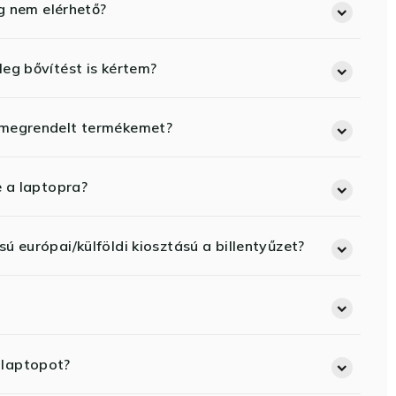
eg nem elérhető?
eg bővítést is kértem?
 megrendelt termékemet?
e a laptopra?
ú európai/külföldi kiosztású a billentyűzet?
 laptopot?