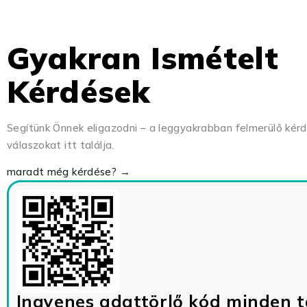
Gyakran Ismételt
Kérdések
Segítünk Önnek eligazodni – a leggyakrabban felmerülő kér
válaszokat itt találja.
maradt még kérdése? →
Ingyenes adattörlő kód minden t