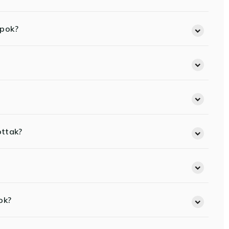
opok?
ottak?
ok?