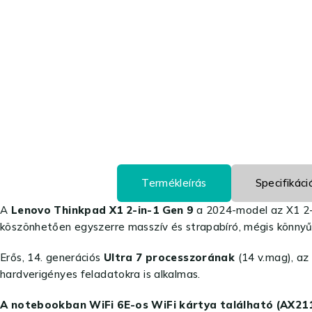
Termékleírás
Specifikáci
A
Lenovo Thinkpad X1 2-in-1 Gen 9
a 2024-model az X1 2-
köszönhetően egyszerre masszív és strapabíró, mégis könnyű é
Erős, 14. generációs
Ultra 7 processzorának
(14 v.mag), az
hardverigényes feladatokra is alkalmas.
A notebookban WiFi 6E-os WiFi kártya található (AX21