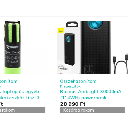
sonlítom
Összehasonlítom
k
Kiegészítők
s laptop és egyéb
Baseus Amblight 30000mA
ikai eszköz tisztító
(114WH) powerbank -
Ft
28 990
Ft
- nagy kiszerelés
Laptoppal kompatibilis
a rakom
powerbank
Kosárba rakom