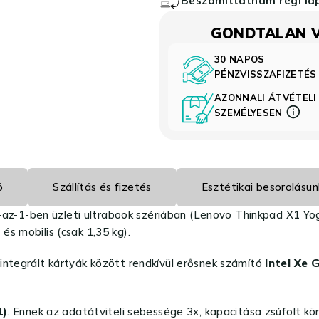
GONDTALAN 
30 NAPOS
PÉNZVISSZAFIZETÉ
AZONNALI ÁTVÉTELI
SZEMÉLYESEN
ó
Szállítás és fizetés
Esztétikai besorolásun
az-1-ben üzleti ultrabook szériában (Lenovo Thinkpad X1 Yo
s mobilis (csak 1,35 kg).
 integrált kártyák között rendkívül erősnek számító
Intel Xe 
1)
. Ennek az adatátviteli sebessége 3x, kapacitása zsúfolt k