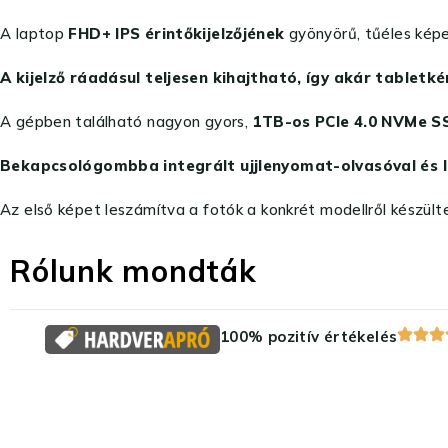
A laptop
FHD+ IPS érintőkijelzőjének
gyönyörű, tűéles képe
A kijelző ráadásul teljesen kihajtható, így akár tabletké
A gépben található nagyon gyors,
1TB-os PCIe 4.0 NVMe S
Bekapcsológombba integrált ujjlenyomat-olvasóval és IR
Az első képet leszámítva a fotók a konkrét modellről készülte
Rólunk mondták
100% pozitív értékelés