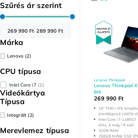
Szűrés ár szerint
269 990 Ft
289 990 Ft
–
Márka
Lenovo
(2)
CPU típusa
Lenovo Thinkpad
Intel Core i7
(2)
Lenovo Thinkpad X
Videókártya
6th
269 990
Ft
Típusa
14" FHD+ IPS kihajth
érintőkijelző (100% s
Integrált
(2)
Intel Core i7-1185G7 
GHz, 4 mag / 8 szál
Merevlemez típusa
32GB RAM
256GB NVMe SSD (PC