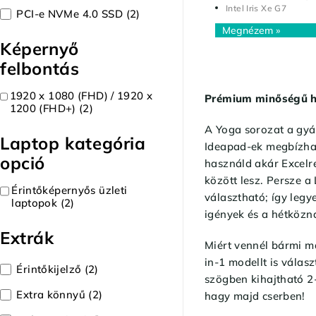
Intel Iris Xe G7
PCI-e NVMe 4.0 SSD
(2)
Képernyő
felbontás
1920 x 1080 (FHD) / 1920 x
Prémium minőségű ha
1200 (FHD+)
(2)
A Yoga sorozat a gyár
Laptop kategória
Ideapad-ek megbízhat
opció
használd akár Excelr
között lesz. Persze a
Érintőképernyős üzleti
választható; így legy
laptopok
(2)
igények és a hétközna
Extrák
Miért vennél bármi má
in-1 modellt is válas
Érintőkijelző
(2)
szögben kihajtható 2-
Extra könnyű
(2)
hagy majd cserben!