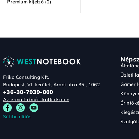
Prémium kijelző
(2)
Népsz
Általán
Üzleti l
Friko Consulting Kft.
Gamer l
Budapest, VI. kerület, Aradi utca 35., 1062
+36-30-7939-000
Könnyen
Az e-mail-címért kattintson »
Érintők
Kiegész
Sütibeállítás
Szolgál