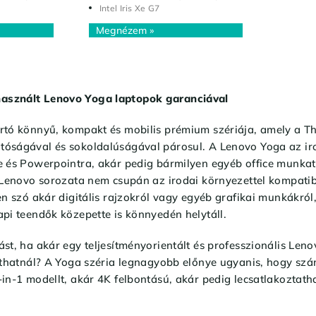
Intel Iris Xe G7
sznált Lenovo Yoga laptopok garanciával
tó könnyű, kompakt és mobilis prémium szériája, amely a Thi
óságával és sokoldalúságával párosul. A Lenovo Yoga az ir
e és Powerpointra, akár pedig bármilyen egyéb office munkate
 Lenovo sorozata nem csupán az irodai környezettel kompatibil
en szó akár digitális rajzokról vagy egyéb grafikai munkákról
pi teendők közepette is könnyedén helytáll.
st, ha akár egy teljesítményorientált és professzionális Leno
zthatnál? A Yoga széria legnagyobb előnye ugyanis, hogy szá
in-1 modellt, akár 4K felbontású, akár pedig lecsatlakoztath