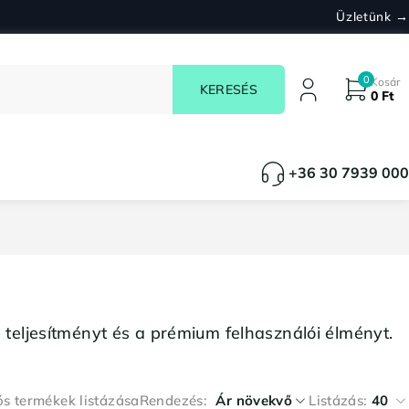
Üzletünk →
0
Kosár
0
Ft
+36 30 7939 000
a teljesítményt és a prémium felhasználói élményt.
ós termékek listázása
Rendezés
Ár növekvő
Listázás:
40