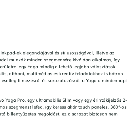
nkpad-ek eleganciájával és stílusosságával, illetve az
odai munkák minden szegmensére kiválóan alkalmas, így
rületre, egy Yoga mindig a lehető legjobb választások
is, otthoni, multimédiás és kreatív feladatokhoz is bátran
, esetleg filmezésről és sorozatozásról, a Yoga a mindennapi
vo Yoga Pro, egy ultramobilis Slim vagy egy érintőkijelzős 2-
mos szegmenst lefed, így keress akár touch paneles, 360°-os
ató billentyűzetes megoldást, ez a sorozat biztosan nem