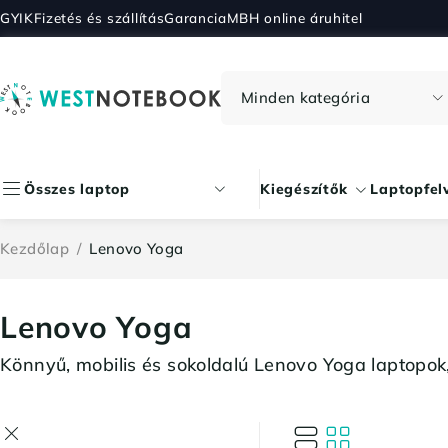
GYIK
Fizetés és szállítás
Garancia
MBH online áruhitel
Összes laptop
Kiegészítők
Laptopfel
Kezdőlap
/
Lenovo Yoga
Lenovo Yoga
Könnyű, mobilis és sokoldalú Lenovo Yoga laptopok, 