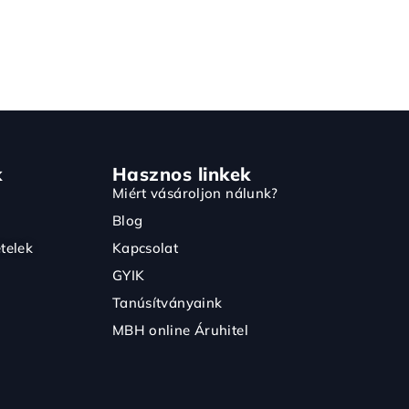
k
Hasznos linkek
Miért vásároljon nálunk?
Blog
telek
Kapcsolat
GYIK
Tanúsítványaink
MBH online Áruhitel