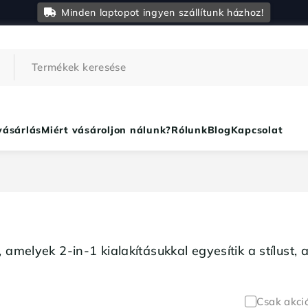
Minden laptopot ingyen szállítunk házhoz!
vásárlás
Miért vásároljon nálunk?
Rólunk
Blog
Kapcsolat
amelyek 2-in-1 kialakításukkal egyesítik a stílust, 
Csak akci