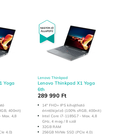
Lenovo Thinkpad
1 Yoga
Lenovo Thinkpad X1 Yoga
6th
289 990
Ft
ató
14" FHD+ IPS kihajtható
RGB, 400nit)
érintőkijelző (100% sRGB, 400nit)
- Max. 4,8
Intel Core i7-1185G7 - Max. 4,8
GHz, 4 mag / 8 szál
32GB RAM
Ie 4.0)
256GB NVMe SSD (PCIe 4.0)