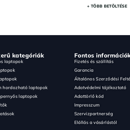
+ TÖBB BETÖLTÉSE
erű kategóriák
Fontos információ
os laptopok
Fizetés és szállítás
aptopok
Garancia
aptopok
Általános Szerződési Felté
 hordozható laptopok
Adatvédelmi tájékoztató
épernyős laptopok
Adattörlő kód
ítők
Impresszum
tatások
Szervizpartnerség
Elállás a vásárlástól