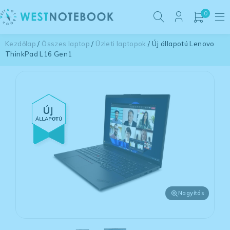
0
Kezdőlap
/
Összes laptop
/
Üzleti laptopok
/ Új állapotú Lenovo
ThinkPad L16 Gen1
Nagyítás