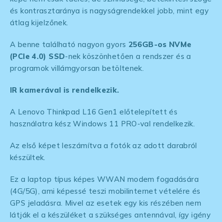
és kontrasztaránya is nagyságrendekkel jobb, mint egy
átlag kijelzőnek.
A benne található nagyon gyors
256GB-os NVMe
(PCIe 4.0) SSD
-nek köszönhetően a rendszer és a
programok villámgyorsan betöltenek.
IR kamerával is rendelkezik.
A Lenovo Thinkpad L16 Gen1 előtelepített és
használatra kész Windows 11 PRO-val rendelkezik.
Az első képet leszámítva a fotók az adott darabról
készültek.
Ez a laptop típus képes WWAN modem fogadására
(4G/5G), ami képessé teszi mobilinternet vételére és
GPS jeladásra. Mivel az esetek egy kis részében nem
látják el a készüléket a szükséges antennával, így igény