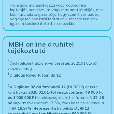
Ha eladja, elajándékozza vagy kidobja régi
laptopját, pendrive-ját vagy más adattárolóját, ez a
kód használata garantálja, hogy személyes adatai
véglegesen, visszaállíthatatlanul törlésre kerülnek,
így nem kerülnek illetéktelen kezekbe.
MBH online áruhitel
tájékoztató
1
Áruhitelkonstrukció érvényessége: 2025.01.01-től
visszavonásig
1
Digiloan Rövid futamidő 12
1
A
Digiloan Rövid futamidő 12
(DLRF12) áruhitel
konstrukció
2025.01.01-től visszavonásig
,
49 900 Ft
és 1 000 000 Ft
hitelösszeg között, a futamidő
12-48
hónap
, az éves kamat 17,5%, éves kezelési díj nincs, a
THM 18,97%.
Reprezentatív példa DLRF12
konstrukció esetén: Hitelösszeg: 500 000 Ft,