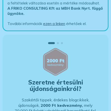
a feltételek változása esetén a mértéke módosulhat.
A FRIKO CONSULTING Kft az MBH Bank Nyrt. függő
ügynöke
.
További információk
ezen a linken
érhetőek el.
Szeretne értesülni
újdonságainkról?
Szakértői tippek, érdekes blogcikkek,
újdonságok,
2000 Ft kedvezmény,
mely
70.000 Ft feletti vásárlásnál használható fel,