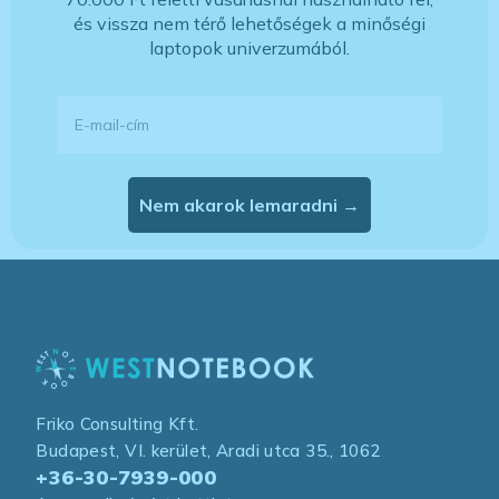
és vissza nem térő lehetőségek a minőségi
laptopok univerzumából.
E-mail-cím
Nem akarok lemaradni →
Friko Consulting Kft.
Budapest, VI. kerület, Aradi utca 35., 1062
+36-30-7939-000