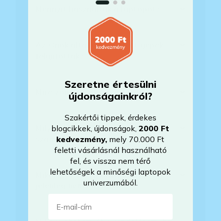
Mennyit használták a laptopot?
Az Önök által értékesített gépek
felújítottak?
Szeretne értesülni
Mire vonatkozik a garancia?
újdonságainkról?
Szakértői tippek, érdekes
Milyen akkumulátorállapotra
blogcikkek, újdonságok,
2000 Ft
számíthatok?
kedvezmény
,
mely 70.000 Ft
feletti vásárlásnál használható
fel, és vissza nem térő
lehetőségek a minőségi laptopok
Mikor lesz készleten a laptop, ha
univerzumából.
jelenleg nem elérhető?
E-mail-cím