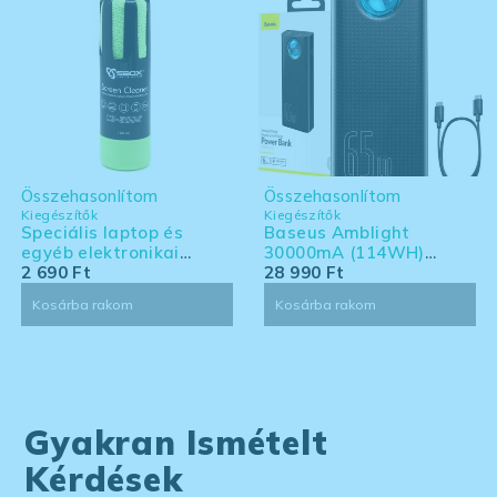
Összehasonlítom
Összehasonlítom
Kiegészítők
Kiegészítők
Speciális laptop és
Baseus Amblight
egyéb elektronikai
30000mA (114WH)
eszköz tisztító készlet -
2 690
Ft
powerbank - Laptoppal
28 990
Ft
nagy kiszerelés
kompatibilis powerbank
Kosárba rakom
Kosárba rakom
Gyakran Ismételt
Kérdések