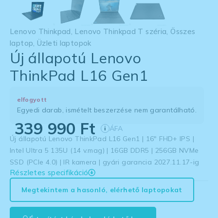
Lenovo Thinkpad
,
Lenovo Thinkpad T széria
,
Összes
laptop
,
Üzleti laptopok
Új állapotú Lenovo
ThinkPad L16 Gen1
elfogyott
Egyedi darab, ismételt beszerzése nem garantálható.
339 990
Ft
ÁFA
i
Új állapotú Lenovo ThinkPad L16 Gen1 | 16″ FHD+ IPS |
Intel Ultra 5 135U (14 v.mag) | 16GB DDR5 | 256GB NVMe
SSD (PCIe 4.0) | IR kamera | gyári garancia 2027.11.17-ig
Részletes specifikáció
Megtekintem a hasonló, elérhető laptopokat