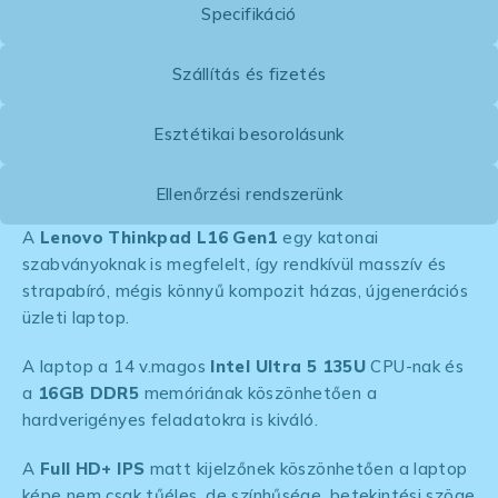
Specifikáció
Szállítás és fizetés
Esztétikai besorolásunk
Ellenőrzési rendszerünk
A
Lenovo Thinkpad L16 Gen1
egy katonai
szabványoknak is megfelelt, így rendkívül masszív és
strapabíró, mégis könnyű kompozit házas, újgenerációs
üzleti laptop.
A laptop a 14 v.magos
Intel Ultra 5 135U
CPU-nak és
a
16GB DDR5
memóriának köszönhetően a
hardverigényes feladatokra is kiváló.
A
Full HD+ IPS
matt kijelzőnek köszönhetően a laptop
képe nem csak tűéles, de színhűsége, betekintési szöge