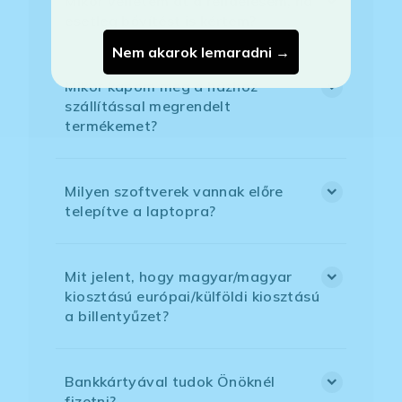
Mikor vehetem át a rendelésem, ha
esetleg bővítést is kértem?
Nem akarok lemaradni →
Mikor kapom meg a házhoz
szállítással megrendelt
termékemet?
Milyen szoftverek vannak előre
telepítve a laptopra?
Mit jelent, hogy magyar/magyar
kiosztású európai/külföldi kiosztású
a billentyűzet?
Bankkártyával tudok Önöknél
fizetni?