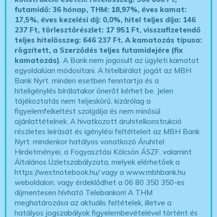
futamidő: 36 hónap, THM: 18,97%, éves kamat:
17,5%, éves kezelési díj: 0,0%, hitel teljes díja: 146
237 Ft, törlesztőrészlet: 17 951 Ft, visszafizetendő
teljes hitelösszeg: 646 237 Ft.
A kamatozás típusa:
rögzített, a Szerződés teljes futamidejére (fix
kamatozás)
. A Bank nem jogosult az ügyleti kamatot
egyoldalúan módosítani. A hitelbírálat jogát az MBH
Bank Nyrt. minden esetben fenntartja és a
hiteligénylés bírálatakor önerőt kérhet be. Jelen
tájékoztatás nem teljeskörű, kizárólag a
figyelemfelkeltést szolgálja és nem minősül
ajánlattételnek. A hivatkozott áruhitelkonstrukció
részletes leírását és igénylési feltélteleit az MBH Bank
Nyrt. mindenkor hatályos vonatkozó Áruhitel
Hirdetményei, a Fogyasztási Kölcsön ÁSZF, valamint
Általános Üzletszabályzata, melyek elérhetőek a
https://westnotebook.hu/
vagy a www.mbhbank.hu
weboldalon, vagy érdeklődhet a 06 80 350 350-es
díjmentesen hívható Telebankon! A THM
meghatározása az aktuális feltételek, illetve a
hatályos jogszabályok figyelembevételével történt és