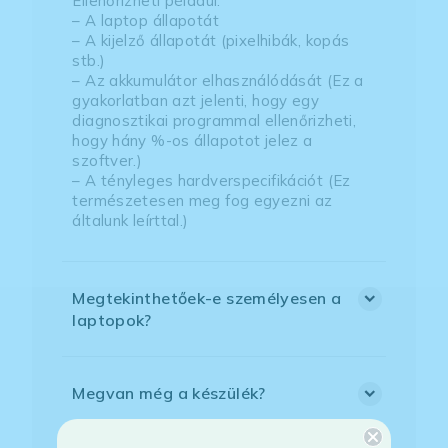
Ellenőrizheti például:
– A laptop állapotát
– A kijelző állapotát (pixelhibák, kopás
stb.)
– Az akkumulátor elhasználódását (Ez a
gyakorlatban azt jelenti, hogy egy
diagnosztikai programmal ellenőrizheti,
hogy hány %-os állapotot jelez a
szoftver.)
– A tényleges hardverspecifikációt (Ez
természetesen meg fog egyezni az
általunk leírttal.)
Megtekinthetőek-e személyesen a
laptopok?
Megvan még a készülék?