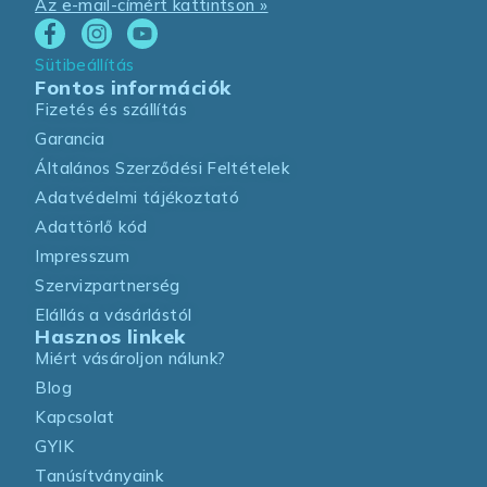
Az e-mail-címért kattintson »
Sütibeállítás
Fontos információk
Fizetés és szállítás
Garancia
Általános Szerződési Feltételek
Adatvédelmi tájékoztató
Adattörlő kód
Impresszum
Szervizpartnerség
Elállás a vásárlástól
Hasznos linkek
Miért vásároljon nálunk?
Blog
Kapcsolat
GYIK
Tanúsítványaink