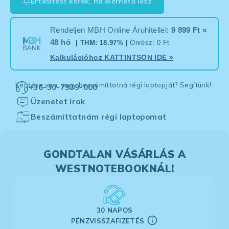
Értesítést kérek, ha elérhető lesz
Rendeljen MBH Online Áruhitellel:
9 899 Ft ×
48 hó
| THM: 18.97% |
Önrész: 0 Ft
Kalkulációhoz
KATTINTSON IDE
»
Kérdése van, vagy beszámíttatná régi laptopját? Segítünk!
+36-30-7939-000
Üzenetet írok
Beszámíttatnám régi laptopomat
GONDTALAN VÁSÁRLÁS A
WESTNOTEBOOKNÁL!
30 NAPOS
PÉNZVISSZAFIZETÉS