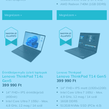
AMD Radeon 740M (1GB DDR5)
Érintőképernyős üzleti laptopok
Lenovo Thinkpad
Lenovo ThinkPad T14s
Lenovo ThinkPad T14 Gen5
Gen5
399 990
Ft
399 990
Ft
14" FHD+ IPS matt (1920x1200)
14" FHD+ IPS érintőkijelző
Intel Core Ultra 7 165U - Max.
(400nit)
4,9 GHz, 12 mag / 14 szál
Intel Core Ultra 7 155U - Max.
16GB DDR5
4,8 GHz, 12 mag / 14 szál
512GB NVMe SSD (PCIe 4.0)