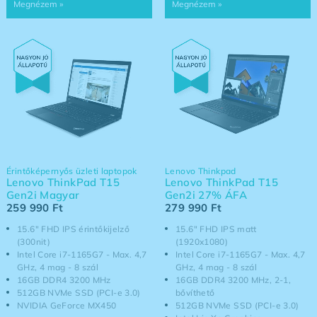
Érintőképernyős üzleti laptopok
Lenovo Thinkpad
Lenovo ThinkPad T15
Lenovo ThinkPad T15
Gen2i Magyar
Gen2i 27% ÁFA
259 990
Ft
279 990
Ft
15.6" FHD IPS érintőkijelző
15.6" FHD IPS matt
(300nit)
(1920x1080)
Intel Core i7-1165G7 - Max. 4,7
Intel Core i7-1165G7 - Max. 4,7
GHz, 4 mag - 8 szál
GHz, 4 mag - 8 szál
16GB DDR4 3200 MHz
16GB DDR4 3200 MHz, 2-1,
512GB NVMe SSD (PCI-e 3.0)
bővíthető
NVIDIA GeForce MX450
512GB NVMe SSD (PCI-e 3.0)