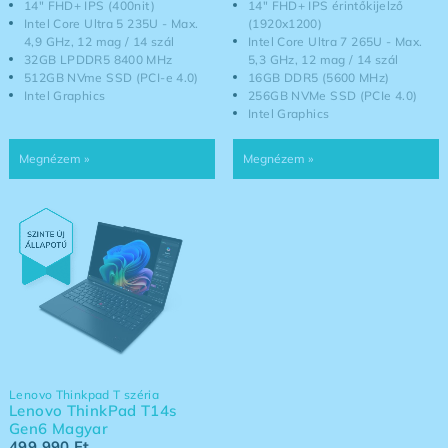
14" FHD+ IPS (400nit)
14" FHD+ IPS érintőkijelző
Intel Core Ultra 5 235U - Max.
(1920x1200)
4,9 GHz, 12 mag / 14 szál
Intel Core Ultra 7 265U - Max.
32GB LPDDR5 8400 MHz
5,3 GHz, 12 mag / 14 szál
512GB NVme SSD (PCI-e 4.0)
16GB DDR5 (5600 MHz)
Intel Graphics
256GB NVMe SSD (PCIe 4.0)
Intel Graphics
Lenovo Thinkpad T széria
Lenovo ThinkPad T14s
Gen6 Magyar
499 990
Ft