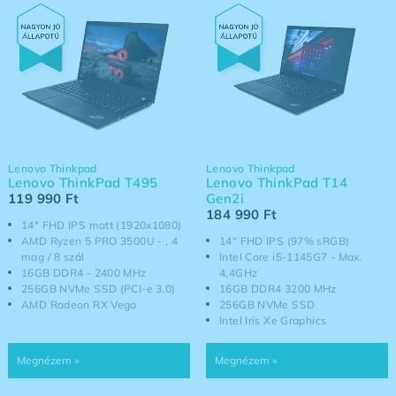
Lenovo Thinkpad
Lenovo Thinkpad
Lenovo ThinkPad T495
Lenovo ThinkPad T14
119 990
Ft
Gen2i
184 990
Ft
14" FHD IPS matt (1920x1080)
AMD Ryzen 5 PRO 3500U - , 4
14" FHD IPS (97% sRGB)
mag / 8 szál
Intel Core i5-1145G7 - Max.
16GB DDR4 - 2400 MHz
4,4GHz
256GB NVMe SSD (PCI-e 3.0)
16GB DDR4 3200 MHz
AMD Radeon RX Vega
256GB NVMe SSD
Intel Iris Xe Graphics