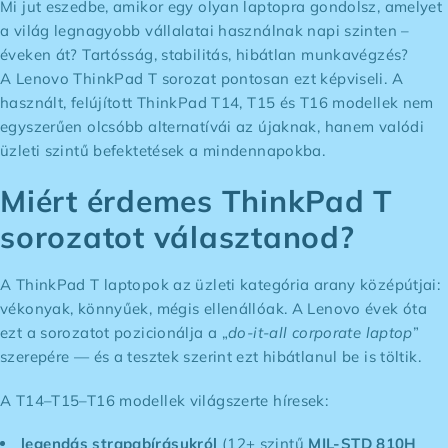
Mi jut eszedbe, amikor egy olyan laptopra gondolsz, amelyet
a világ legnagyobb vállalatai használnak napi szinten –
éveken át? Tartósság, stabilitás, hibátlan munkavégzés?
A Lenovo ThinkPad T sorozat pontosan ezt képviseli. A
használt, felújított ThinkPad T14, T15 és T16 modellek nem
egyszerűen olcsóbb alternatívái az újaknak, hanem valódi
üzleti szintű befektetések a mindennapokba.
Miért érdemes ThinkPad T
sorozatot választanod?
A ThinkPad T laptopok az üzleti kategória arany középútjai:
vékonyak, könnyűek, mégis ellenállóak. A Lenovo évek óta
ezt a sorozatot pozicionálja a „
do-it-all corporate laptop
”
szerepére — és a tesztek szerint ezt hibátlanul be is töltik.
A T14–T15–T16 modellek világszerte híresek:
legendás strapabírásukról
(12+ szintű
MIL-STD 810H