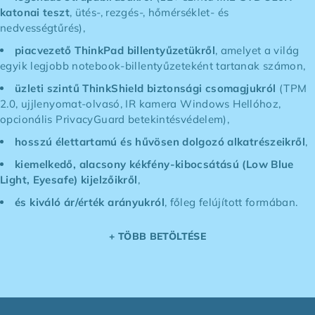
katonai teszt
, ütés-, rezgés-, hőmérséklet- és
nedvességtűrés),
piacvezető ThinkPad billentyűzetükről
, amelyet a világ
egyik legjobb notebook-billentyűzeteként tartanak számon,
üzleti szintű ThinkShield biztonsági csomagjukról
(TPM
2.0, ujjlenyomat-olvasó, IR kamera Windows Hellóhoz,
opcionális PrivacyGuard betekintésvédelem),
hosszú élettartamú és hűvösen dolgozó alkatrészeikről
,
kiemelkedő, alacsony kékfény-kibocsátású (Low Blue
Light, Eyesafe) kijelzőikről
,
és kiváló ár/érték arányukról
, főleg felújított formában.
+ TÖBB BETÖLTÉSE