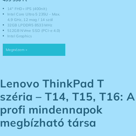
14" FHD+ IPS (400nit)
Intel Core Ultra 5 235U - Max.
4,9 GHz, 12 mag / 14 szál
32GB LPDDR5 8533 MHz
512GB NVme SSD (PCI-e 4.0)
Intel Graphics
Lenovo ThinkPad T
széria – T14, T15, T16: A
profi mindennapok
megbízható társa