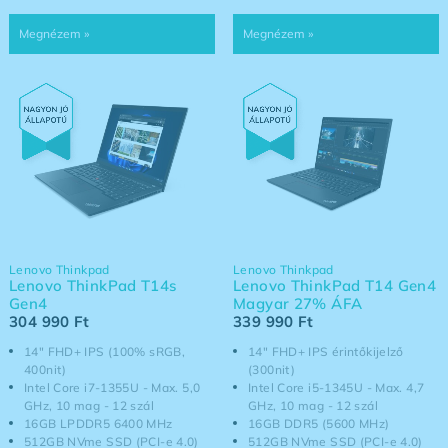
Lenovo Thinkpad
Lenovo Thinkpad
Lenovo ThinkPad T14s
Lenovo ThinkPad T14 Gen4
Gen4
Magyar 27% ÁFA
304 990
Ft
339 990
Ft
14" FHD+ IPS (100% sRGB,
14" FHD+ IPS érintőkijelző
400nit)
(300nit)
Intel Core i7-1355U - Max. 5,0
Intel Core i5-1345U - Max. 4,7
GHz, 10 mag - 12 szál
GHz, 10 mag - 12 szál
16GB LPDDR5 6400 MHz
16GB DDR5 (5600 MHz)
512GB NVme SSD (PCI-e 4.0)
512GB NVme SSD (PCI-e 4.0)