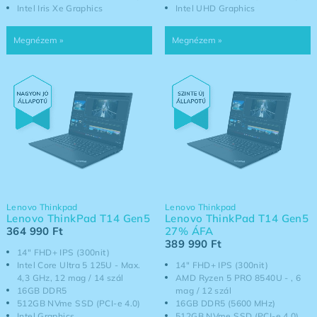
Intel Iris Xe Graphics
Intel UHD Graphics
Lenovo Thinkpad
Lenovo Thinkpad
Lenovo ThinkPad T14 Gen5
Lenovo ThinkPad T14 Gen5
364 990
Ft
27% ÁFA
389 990
Ft
14" FHD+ IPS (300nit)
Intel Core Ultra 5 125U - Max.
14" FHD+ IPS (300nit)
4,3 GHz, 12 mag / 14 szál
AMD Ryzen 5 PRO 8540U - , 6
16GB DDR5
mag / 12 szál
512GB NVme SSD (PCI-e 4.0)
16GB DDR5 (5600 MHz)
Intel Graphics
512GB NVme SSD (PCI-e 4.0)