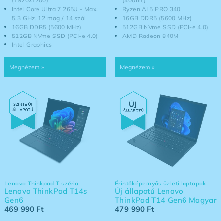
(1920x1200)
(400nit)
Intel Core Ultra 7 265U - Max.
Ryzen AI 5 PRO 340
5,3 GHz, 12 mag / 14 szál
16GB DDR5 (5600 MHz)
16GB DDR5 (5600 MHz)
512GB NVme SSD (PCI-e 4.0)
512GB NVme SSD (PCI-e 4.0)
AMD Radeon 840M
Intel Graphics
Lenovo Thinkpad T széria
Érintőképernyős üzleti laptopok
Lenovo ThinkPad T14s
Új állapotú Lenovo
Gen6
ThinkPad T14 Gen6 Magyar
469 990
Ft
479 990
Ft