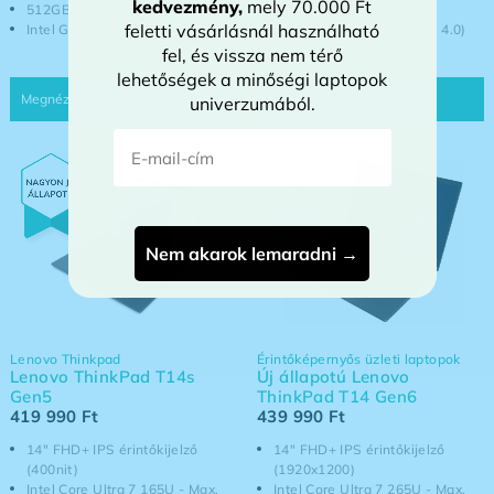
kedvezmény
,
mely 70.000 Ft
512GB NVMe SSD (PCIe 4.0)
16GB DDR5 (5600 MHz)
feletti vásárlásnál használható
Intel Graphics
512GB NVme SSD (PCI-e 4.0)
Intel Graphics
fel, és vissza nem térő
lehetőségek a minőségi laptopok
univerzumából.
E-mail-cím
Nem akarok lemaradni →
Lenovo Thinkpad
Érintőképernyős üzleti laptopok
Lenovo ThinkPad T14s
Új állapotú Lenovo
Gen5
ThinkPad T14 Gen6
419 990
Ft
439 990
Ft
14" FHD+ IPS érintőkijelző
14" FHD+ IPS érintőkijelző
(400nit)
(1920x1200)
Intel Core Ultra 7 165U - Max.
Intel Core Ultra 7 265U - Max.