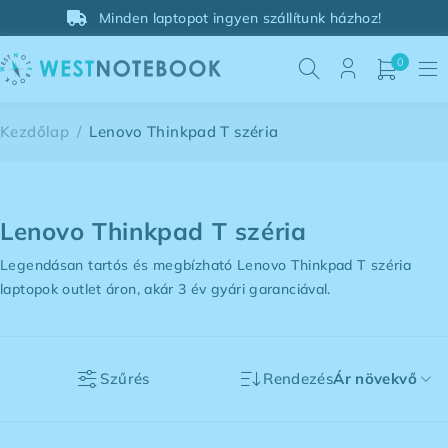
Minden laptopot ingyen szállítunk házhoz!
0
Kezdőlap
/
Lenovo Thinkpad T széria
Lenovo Thinkpad T széria
Legendásan tartós és megbízható Lenovo Thinkpad T széria
laptopok outlet áron, akár 3 év gyári garanciával.
Szűrés
Rendezés
Ár növekvő