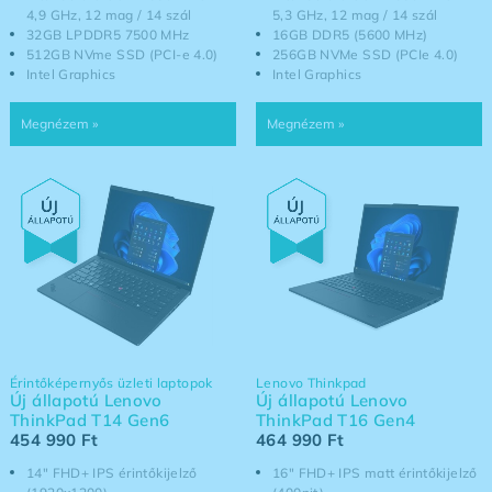
4,9 GHz, 12 mag / 14 szál
5,3 GHz, 12 mag / 14 szál
32GB LPDDR5 7500 MHz
16GB DDR5 (5600 MHz)
512GB NVme SSD (PCI-e 4.0)
256GB NVMe SSD (PCIe 4.0)
Intel Graphics
Intel Graphics
Érintőképernyős üzleti laptopok
Lenovo Thinkpad
Új állapotú Lenovo
Új állapotú Lenovo
ThinkPad T14 Gen6
ThinkPad T16 Gen4
454 990
Ft
464 990
Ft
14" FHD+ IPS érintőkijelző
16" FHD+ IPS matt érintőkijelző