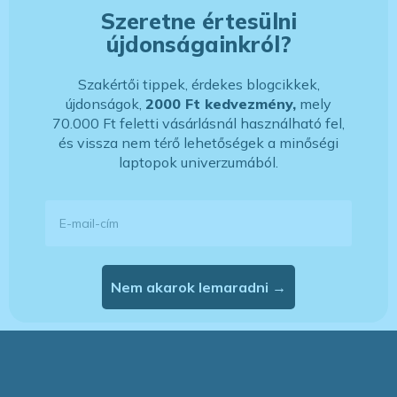
Szeretne értesülni
újdonságainkról?
Szakértői tippek, érdekes blogcikkek,
újdonságok,
2000 Ft kedvezmény,
mely
70.000 Ft feletti vásárlásnál használható fel,
és vissza nem térő lehetőségek a minőségi
laptopok univerzumából.
E-mail-cím
Nem akarok lemaradni →