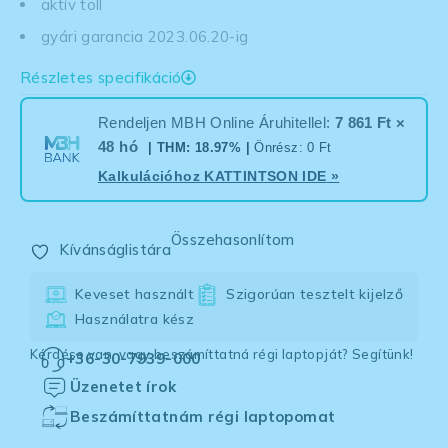
aktív toll
gyári garancia 2023.06.20-ig
Részletes specifikáció
Rendeljen MBH Online Áruhitellel:
7 861 Ft ×
48 hó
| THM: 18.97% |
Önrész: 0 Ft
Kalkulációhoz
KATTINTSON IDE
»
Összehasonlítom
Kívánságlistára
Keveset használt
Szigorúan tesztelt kijelző
Használatra kész
Kérdése van, vagy beszámíttatná régi laptopját? Segítünk!
+36-30-7939-000
Üzenetet írok
Beszámíttatnám régi laptopomat