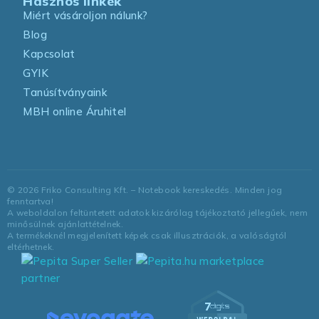
Hasznos linkek
Miért vásároljon nálunk?
Blog
Kapcsolat
GYIK
Tanúsítványaink
MBH online Áruhitel
©
2026
Friko Consulting Kft. – Notebook kereskedés. Minden jog
fenntartva!
A weboldalon feltüntetett adatok kizárólag tájékoztató jellegűek, nem
minősülnek ajánlattételnek.
A termékeknél megjelenített képek csak illusztrációk, a valóságtól
eltérhetnek.
marketplace
partner