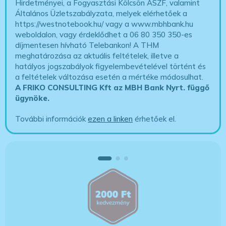
Hirdetményei, a Fogyasztási Kölcsön ÁSZF, valamint
Általános Üzletszabályzata, melyek elérhetőek a
https://westnotebook.hu/
vagy a www.mbhbank.hu
weboldalon, vagy érdeklődhet a 06 80 350 350-es
díjmentesen hívható Telebankon! A THM
meghatározása az aktuális feltételek, illetve a
hatályos jogszabályok figyelembevételével történt és
a feltételek változása esetén a mértéke módosulhat.
A FRIKO CONSULTING Kft az MBH Bank Nyrt. függő
ügynöke
.
További információk
ezen a linken
érhetőek el.