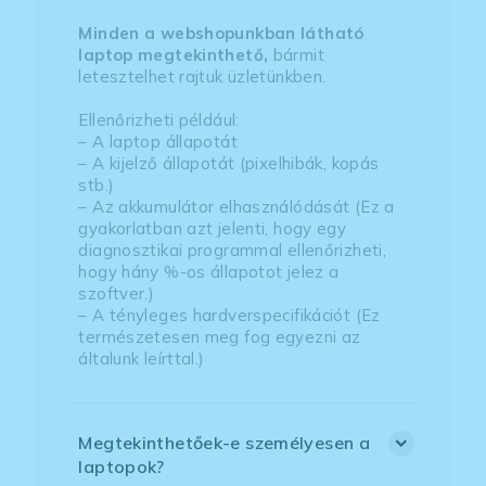
Minden a webshopunkban látható
laptop megtekinthető,
bármit
letesztelhet rajtuk üzletünkben.
Ellenőrizheti például:
– A laptop állapotát
– A kijelző állapotát (pixelhibák, kopás
stb.)
– Az akkumulátor elhasználódását (Ez a
gyakorlatban azt jelenti, hogy egy
diagnosztikai programmal ellenőrizheti,
hogy hány %-os állapotot jelez a
szoftver.)
– A tényleges hardverspecifikációt (Ez
természetesen meg fog egyezni az
általunk leírttal.)
Megtekinthetőek-e személyesen a
laptopok?