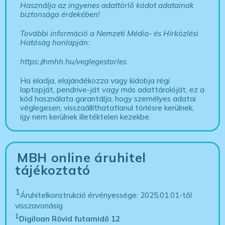
Használja az ingyenes adattörlő kódot adatainak
biztonsága érdekében!
További információ a Nemzeti Média- és Hírközlési
Hatóság honlapján:
https://nmhh.hu/veglegestorles
Ha eladja, elajándékozza vagy kidobja régi
laptopját, pendrive-ját vagy más adattárolóját, ez a
kód használata garantálja, hogy személyes adatai
véglegesen, visszaállíthatatlanul törlésre kerülnek,
így nem kerülnek illetéktelen kezekbe.
MBH online áruhitel
tájékoztató
1
Áruhitelkonstrukció érvényessége: 2025.01.01-től
visszavonásig
1
Digiloan Rövid futamidő 12