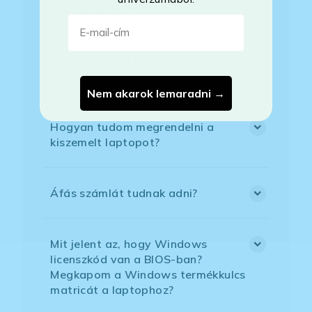
a billentyűzet?
E-mail-cím
Bankkártyával tudok Önöknél
fizetni?
Nem akarok lemaradni →
Hogyan tudom megrendelni a
kiszemelt laptopot?
Áfás számlát tudnak adni?
Mit jelent az, hogy Windows
licenszkód van a BIOS-ban?
Megkapom a Windows termékkulcs
matricát a laptophoz?