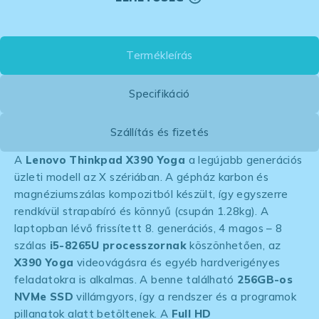
Termékleírás
Specifikáció
Szállítás és fizetés
A
Lenovo Thinkpad X390
Yoga
a legújabb generációs
üzleti modell az X szériában. A gépház karbon és
magnéziumszálas kompozitból készült, így egyszerre
rendkívül strapabíró és könnyű (csupán 1.28kg). A
laptopban lévő frissített 8. generációs, 4 magos – 8
szálas
i5-8265U processzornak
köszönhetően, az
X390 Yoga
videovágásra és egyéb hardverigényes
feladatokra is alkalmas. A benne található
256GB-os
NVMe SSD
villámgyors, így a rendszer és a programok
pillanatok alatt betöltenek. A
Full HD