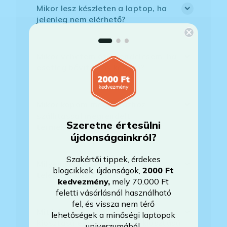
Mikor lesz készleten a laptop, ha
jelenleg nem elérhető?
Mikor vehetem át a rendelésem, ha
esetleg bővítést is kértem?
Mikor kapom meg a házhoz
szállítással megrendelt
Szeretne értesülni
termékemet?
újdonságainkról?
Szakértői tippek, érdekes
Milyen szoftverek vannak előre
blogcikkek, újdonságok,
2000 Ft
telepítve a laptopra?
kedvezmény
,
mely 70.000 Ft
feletti vásárlásnál használható
fel, és vissza nem térő
Mit jelent, hogy magyar/magyar
lehetőségek a minőségi laptopok
kiosztású európai/külföldi kiosztású
univerzumából.