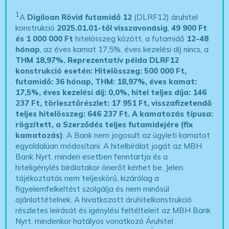
1
A
Digiloan Rövid futamidő 12
(DLRF12) áruhitel
konstrukció
2025.01.01-től visszavonásig
,
49 900 Ft
és 1 000 000 Ft
hitelösszeg között, a futamidő
12-48
hónap
, az éves kamat 17,5%, éves kezelési díj nincs, a
THM 18,97%.
Reprezentatív példa DLRF12
konstrukció esetén: Hitelösszeg: 500 000 Ft,
futamidő: 36 hónap, THM: 18,97%, éves kamat:
17,5%, éves kezelési díj: 0,0%, hitel teljes díja: 146
237 Ft, törlesztőrészlet: 17 951 Ft, visszafizetendő
teljes hitelösszeg: 646 237 Ft.
A kamatozás típusa:
rögzített, a Szerződés teljes futamidejére (fix
kamatozás)
. A Bank nem jogosult az ügyleti kamatot
egyoldalúan módosítani. A hitelbírálat jogát az MBH
Bank Nyrt. minden esetben fenntartja és a
hiteligénylés bírálatakor önerőt kérhet be. Jelen
tájékoztatás nem teljeskörű, kizárólag a
figyelemfelkeltést szolgálja és nem minősül
ajánlattételnek. A hivatkozott áruhitelkonstrukció
részletes leírását és igénylési feltélteleit az MBH Bank
Nyrt. mindenkor hatályos vonatkozó Áruhitel