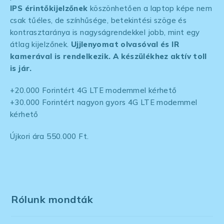
IPS
érintőkijelzőnek
köszönhetően a laptop képe nem
csak tűéles, de színhűsége, betekintési szöge és
kontrasztaránya is nagyságrendekkel jobb, mint egy
átlag kijelzőnek.
Ujjlenyomat olvasóval és IR
kamerával is rendelkezik. A készülékhez aktív toll
is jár.
+20.000 Forintért 4G LTE modemmel kérhető
+30.000 Forintért nagyon gyors 4G LTE modemmel
kérhető
Újkori ára 550.000 Ft.
Rólunk mondták