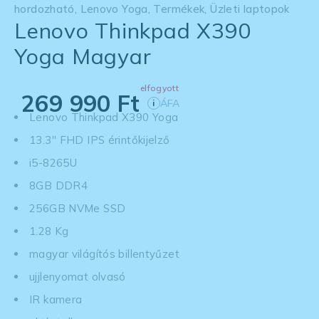
hordozható
,
Lenovo Yoga
,
Termékek
,
Üzleti laptopok
Lenovo Thinkpad X390
Yoga Magyar
elfogyott
269 990
Ft
ÁFA
i
Lenovo Thinkpad X390 Yoga
13.3'' FHD IPS érintőkijelző
i5-8265U
8GB DDR4
256GB NVMe SSD
1.28 Kg
magyar világítós billentyűzet
ujjlenyomat olvasó
IR kamera