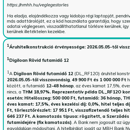
https://nmhh.hu/veglegestorles
Ha eladja, elajándékozza vagy kidobja régi laptopját, pendri
más adattárolóját, ez a kód használata garantálja, hogy sz
adatai véglegesen, visszaállíthatatlanul törlésre kerülnek, íg
kerülnek illetéktelen kezekbe.
1
Áruhitelkonstrukció érvényessége: 2026.05.05-től viss
1
Digiloan Rövid futamidő 12
1
A
Digiloan Rövid futamidő 12
(DL_RF12O) áruhitel konstr
2026.05.05-től visszavonásig
,
49 900 Ft és 1 000 000 Ft
h
között, a futamidő
12-48 hónap
, az éves kamat 17,5%, éves 
nincs, a
THM 18,97%.
Reprezentatív példa DL_RF12O kon
esetén: Hitelösszeg: 500 000 Ft, futamidő: 36 hónap, T
éves kamat: 17,5%, éves kezelési díj: 0,0%, hitel teljes dí
Ft, törlesztőrészlet: 17 951 Ft, visszafizetendő teljes hi
646 237 Ft.
A kamatozás típusa: rögzített, a Szerződés 
futamidejére (fix kamatozás)
. A Bank nem jogosult az üg
egyoldalúan módosítani. A hitelbírálat jogát az MBH Bank Ny