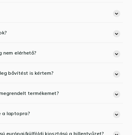
ok?
eg nem elérhető?
eg bővítést is kértem?
 megrendelt termékemet?
e a laptopra?
ú európai/külföldi kiosztású a billentyűzet?