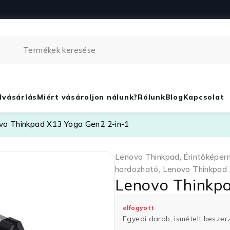
lvásárlás
Miért vásároljon nálunk?
Rólunk
Blog
Kapcsolat
vo Thinkpad X13 Yoga Gen2 2-in-1
Lenovo Thinkpad
,
Érintőképer
hordozható
,
Lenovo Thinkpad
Lenovo Thinkp
elfogyott
Egyedi darab, ismételt besze