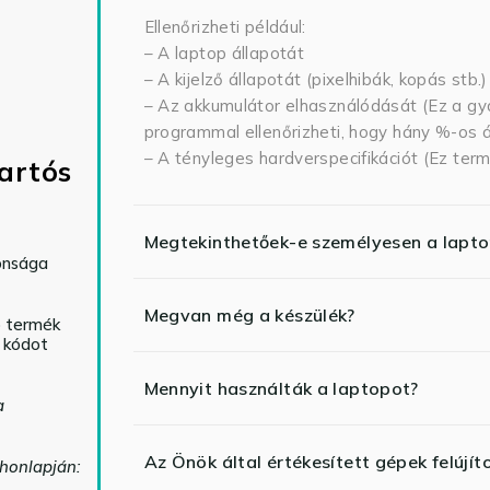
Ellenőrizheti például:
– A laptop állapotát
– A kijelző állapotát (pixelhibák, kopás stb.)
– Az akkumulátor elhasználódását (Ez a gya
programmal ellenőrizheti, hogy hány %-os ál
– A tényleges hardverspecifikációt (Ez term
artós
Megtekinthetőek-e személyesen a lapt
tonsága
Megvan még a készülék?
ó termék
ő kódot
Mennyit használták a laptopot?
a
Az Önök által értékesített gépek felújít
 honlapján: