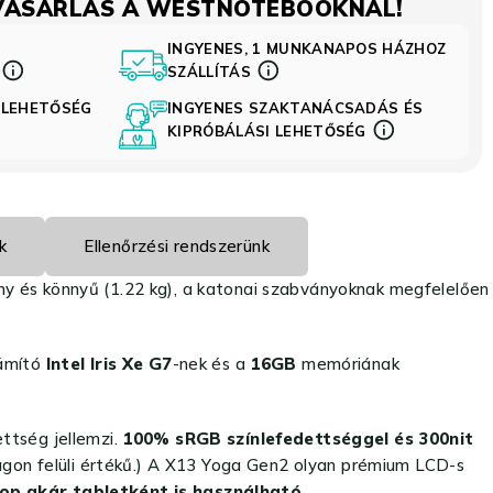
VÁSÁRLÁS A WESTNOTEBOOKNÁL!
INGYENES, 1 MUNKANAPOS HÁZHOZ
S
SZÁLLÍTÁS
 LEHETŐSÉG
INGYENES SZAKTANÁCSADÁS ÉS
KIPRÓBÁLÁSI LEHETŐSÉG
k
Ellenőrzési rendszerünk
ony és könnyű (1.22 kg), a katonai szabványoknak megfelelően
zámító
Intel Iris Xe G7
-nek és a
16GB
memóriának
ttség jellemzi.
100% sRGB színlefedettséggel és 300nit
tlagon felüli értékű.) A X13 Yoga Gen2 olyan prémium LCD-s
ptop akár tabletként is használható
.