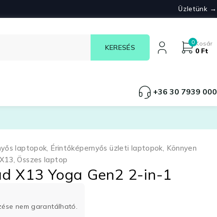
Üzletünk →
0
Kosár
0
Ft
+36 30 7939 000
nyős laptopok
,
Érintőképernyős üzleti laptopok
,
Könnyen
 X13
,
Összes laptop
ad X13 Yoga Gen2 2-in-1
rzése nem garantálható.