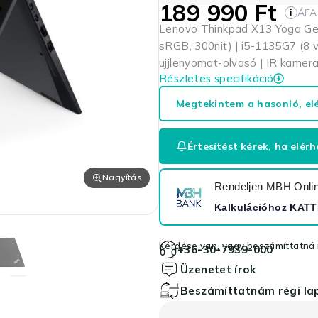
189 990
Ft
ÁFA
i
Lenovo Thinkpad X13 Yoga Gen2
sRGB, 300nit) | i5-1135G7 (8 
ujjlenyomat-olvasó | IR kamera
Részletes specifikáció
Megtekintem a hasonló, el
Értesítést kérek, ha elérh
Nagyítás
Rendeljen MBH Online
Kalkulációhoz
KATT
Kérdése van, vagy beszámíttatná r
+36-30-7939-000
Üzenetet írok
Beszámíttatnám régi l