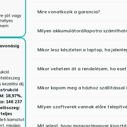
Mire vonatkozik a garancia?
ve-ját vagy
emélyes
y nem
Milyen akkumulátorállapotra számíthat
zavonásig
Mikor lesz készleten a laptop, ha jelenl
Mikor vehetem át a rendelésem, ha esetl
ukció
itelösszeg
kezelési díj
Mikor kapom meg a házhoz szállítással
strukció
HM: 18,97%,
ja: 146 237
Milyen szoftverek vannak előre telepítv
telösszeg:
teljes
yleti kamatot
rt. minden
Mit jelent, hogy magyar/magyar kiosztás