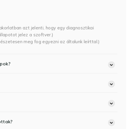
korlatban azt jelenti, hogy egy diagnosztikai
lapotot jelez a szoftver.)
észetesen meg fog egyezni az általunk leírttal.)
opok?
ottak?