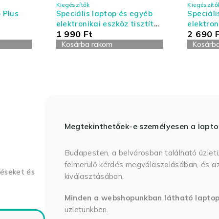
Kiegészítők
Kiegészítő
 Plus
Speciális laptop és egyéb
Speciáli
elektronikai eszköz tisztító
elektron
1 990
Ft
2 690
készlet - kis kiszerelés
készlet 
Kosárba rakom
Kosárb
Megtekinthetőek-e személyesen a lapt
Budapesten, a belvárosban található üzlet
felmerülő kérdés megválaszolásában, és az
déseket és
kiválasztásában.
Minden a webshopunkban látható lapto
üzletünkben.