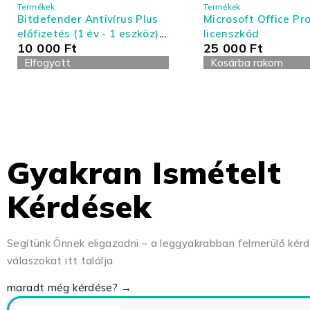
Termékek
Termékek
Bitdefender Antivírus Plus
Microsoft Office Pro
előfizetés (1 év - 1 eszköz) -
licenszkód
10 000
Ft
25 000
Ft
Antivírus és Tűzfal
Elfogyott
Kosárba rakom
Gyakran Ismételt
Kérdések
Segítünk Önnek eligazodni – a leggyakrabban felmerülő kér
válaszokat itt találja.
maradt még kérdése? →