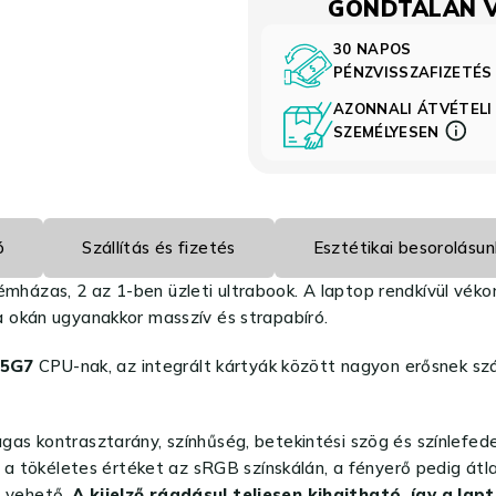
GONDTALAN 
30 NAPOS
PÉNZVISSZAFIZETÉ
AZONNALI ÁTVÉTELI
SZEMÉLYESEN
ó
Szállítás és fizetés
Esztétikai besorolásun
émházas, 2 az 1-ben üzleti ultrabook. A laptop rendkívül vék
 okán ugyanakkor masszív és strapabíró.
35G7
CPU-nak, az integrált kártyák között nagyon erősnek s
s kontrasztarány, színhűség, betekintési szög és színlefede
éri a tökéletes értéket az sRGB színskálán, a fényerő pedig á
e vehető.
A kijelző ráadásul teljesen kihajtható, így a la