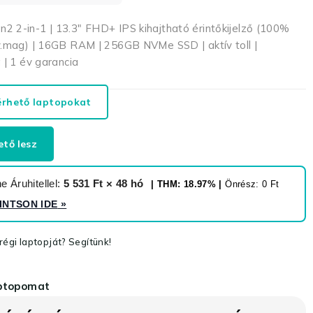
 2-in-1 | 13.3″ FHD+ IPS kihajtható érintőkijelző (100%
v.mag) | 16GB RAM | 256GB NVMe SSD | aktív toll |
 | 1 év garancia
érhető laptopokat
ető lesz
 Áruhitellel:
5 531 Ft × 48 hó
| THM: 18.97% |
Önrész: 0 Ft
INTSON IDE
»
égi laptopját? Segítünk!
aptopomat