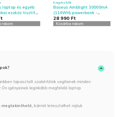
k
Kiegészítők
s laptop és egyéb
Baseus Amblight 30000mA
ikai eszköz tisztító
(114WH) powerbank -
Ft
28 990
Ft
- nagy kiszerelés
Laptoppal kompatibilis
a rakom
powerbank
Kosárba rakom
opok?
ünkben tapasztalt szakértőink segítenek minden
 Ön igényeinek leginkább megfelelő laptop
p megtekinthető,
bármit letesztelhet rajtuk