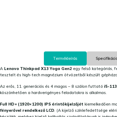
Termékleírás
Specifikáci
A
Lenovo Thinkpad X13 Yoga Gen2
egy felső kategóriás, f
tesztelt és high-tech magnézium ötvözetből készült gépháza
Az erős, 11. generációs és 4 magos – 8 szálon futtató
i5-11
köszönhetően a hardverigényes feladatokra is alkalmas.
Full HD+ (1920×1200) IPS érintőkijelzőjét
kiemelkedően maga
fényerővel rendelkező LCD
. (A kijelző színlefedettsége el
készülék, melyhez kijelző kalibrálós szolgáltatásunk is igényb