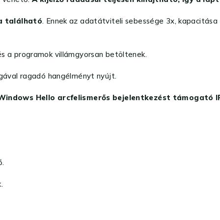
a található
. Ennek az adatátviteli sebessége 3x, kapacitása
 és a programok villámgyorsan betöltenek.
ával ragadó hangélményt nyújt.
indows Hello arcfelismerős bejelentkezést támogató IR
ő.
.