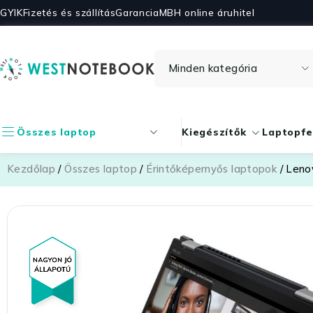
GYIK
Fizetés és szállítás
Garancia
MBH online áruhitel
Összes laptop
Kiegészítők
Laptopfe
Kezdőlap
/
Összes laptop
/
Érintőképernyős laptopok
/ Leno