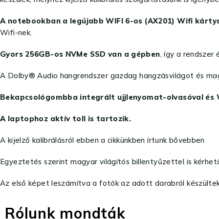
A notebookban a legújabb WIFI 6-os (AX201) Wifi kárty
Wifi-nek.
Gyors 256GB-os NVMe SSD van a gépben
, így a rendszer
A Dolby® Audio hangrendszer gazdag hangzásvilágot és mag
Bekapcsológombba integrált ujjlenyomat-olvasóval és W
A laptophoz aktív toll is tartozik.
A kijelző kalibrálásról ebben a cikkünkben írtunk bővebben
Egyeztetés szerint magyar világítós billentyűzettel is kérhet
Az első képet leszámítva a fotók az adott darabról készültek
Rólunk mondták