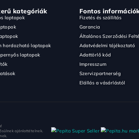
erű kategóriák
Fontos információ
os laptopok
Fizetés és szállítás
aptopok
Garancia
aptopok
Általános Szerződési Felté
 hordozható laptopok
Adatvédelmi tájékoztató
épernyős laptopok
Adattörlő kód
ítők
Impresszum
tatások
Szervizpartnerség
Elállás a vásárlástól
a!
mark
ősülnek ajánlattételnek.
tnek.