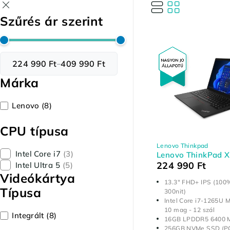
Szűrés ár szerint
224 990 Ft
409 990 Ft
–
Márka
Lenovo
(8)
CPU típusa
Lenovo Thinkpad
Intel Core i7
(3)
Lenovo ThinkPad 
224 990
Ft
Intel Ultra 5
(5)
Videókártya
13.3" FHD+ IPS (100
Típusa
300nit)
Intel Core i7-1265U M
10 mag - 12 szál
Integrált
(8)
16GB LPDDR5 6400 
256GB NVMe SSD (PC