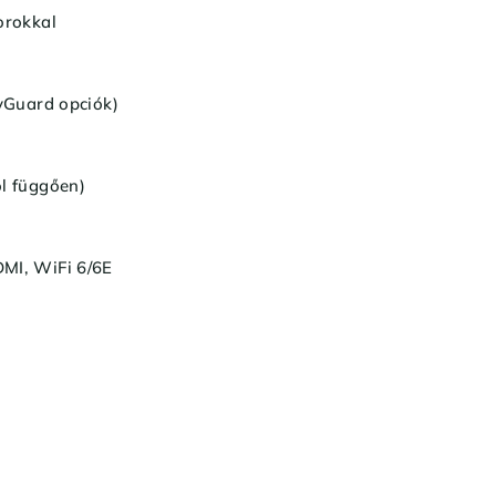
orokkal
yGuard opciók)
l függően)
MI, WiFi 6/6E