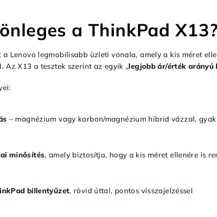
lönleges a ThinkPad X13
 a Lenovo legmobilisabb üzleti vonala, amely a kis méret el
 Az X13 a tesztek szerint az egyik „
legjobb ár/érték arányú
ei:
ás
– magnézium vagy karbon/magnézium hibrid vázzal, gyakr
ai minősítés
, amely biztosítja, hogy a kis méret ellenére is r
inkPad billentyűzet
, rövid úttal, pontos visszajelzéssel