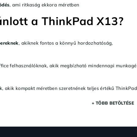
ödés
, ami ritkaság ekkora méretben
ánlott a ThinkPad X13?
ereknek
, akiknek fontos a könnyű hordozhatóság,
fice felhasználóknak, akik megbízható mindennapi munkagé
k, akik kompakt méretben szeretnének teljes értékű ThinkPad-
+ TÖBB BETÖLTÉSE