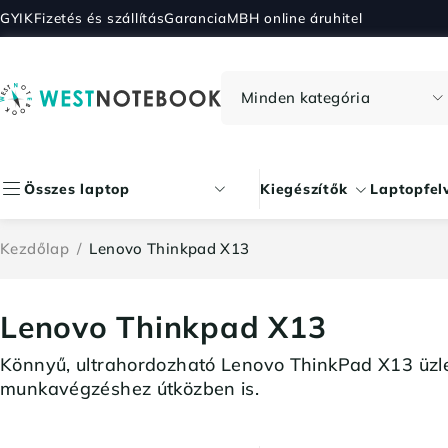
GYIK
Fizetés és szállítás
Garancia
MBH online áruhitel
Összes laptop
Kiegészítők
Laptopfel
Kezdőlap
/
Lenovo Thinkpad X13
Lenovo Thinkpad X13
Könnyű, ultrahordozható Lenovo ThinkPad X13 üzle
munkavégzéshez útközben is.