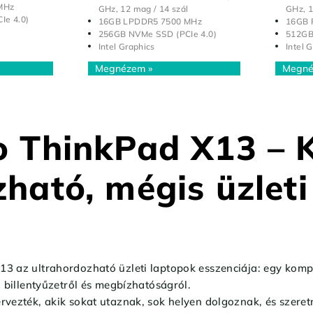
MHz
GHz, 12 mag / 14 szál
GHz, 1
Ie 4.0)
16GB LPDDR5 7500 MHz
16GB
256GB NVMe SSD (PCIe 4.0)
512GB
Intel Graphics
Intel 
o ThinkPad X13 – 
ható, mégis üzleti
p
3 az ultrahordozható üzleti laptopok esszenciája: egy kom
, billentyűzetről és megbízhatóságról.
vezték, akik sokat utaznak, sok helyen dolgoznak, és szeretn