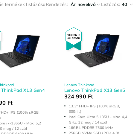
ós termékek listázása
Rendezés
Ár növekvő
Listázás:
40
hinkpad
Lenovo Thinkpad
 ThinkPad X13 Gen4
Lenovo ThinkPad X13 Gen5
324 990
Ft
r
990
Ft
13.3" FHD+ IPS (100% sRGB,
300nit)
 FHD+ IPS (100% sRGB,
Intel Core Ultra 5 135U - Max. 4,4
)
GHz, 12 mag / 14 szál
Core i7-1365U - Max. 5,2
16GB LPDDR5 7500 MHz
0 mag / 12 szál
256GB NVMe SSD (PCIe 4.0)
LPDDR5 6400 MHz