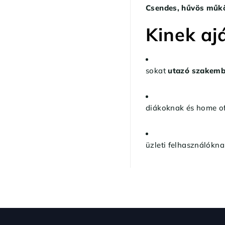
Csendes, hűvös műk
Kinek aj
sokat
utazó szakemb
diákoknak és home of
üzleti felhasználókna