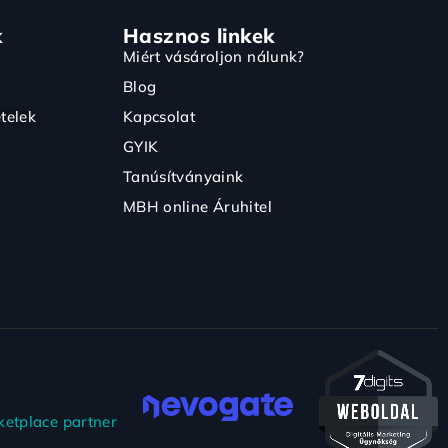
k
Hasznos linkek
Miért vásároljon nálunk?
Blog
telek
Kapcsolat
GYIK
Tanúsítványaink
MBH online Áruhitel
etplace partner