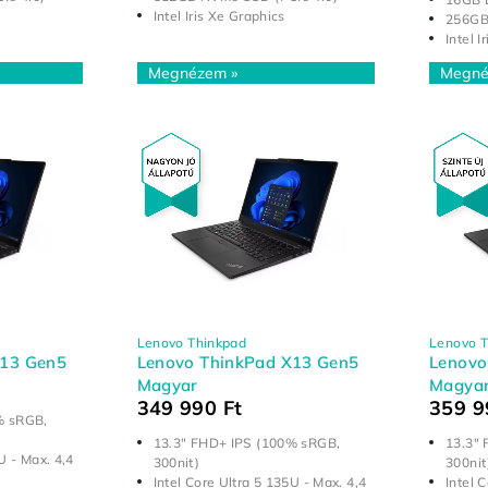
Intel Iris Xe Graphics
256GB
Intel I
Lenovo Thinkpad
Lenovo T
X13 Gen5
Lenovo ThinkPad X13 Gen5
Lenovo
Magyar
Magya
349 990
Ft
359 
% sRGB,
13.3" FHD+ IPS (100% sRGB,
13.3"
U - Max. 4,4
300nit)
300nit
l
Intel Core Ultra 5 135U - Max. 4,4
Intel 