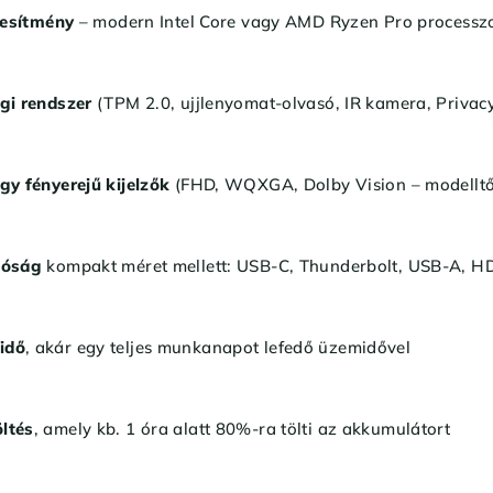
jesítmény
– modern Intel Core vagy AMD Ryzen Pro processz
gi rendszer
(TPM 2.0, ujjlenyomat-olvasó, IR kamera, Privac
gy fényerejű kijelzők
(FHD, WQXGA, Dolby Vision – modelltő
tóság
kompakt méret mellett: USB-C, Thunderbolt, USB-A, HD
idő
, akár egy teljes munkanapot lefedő üzemidővel
ltés
, amely kb. 1 óra alatt 80%-ra tölti az akkumulátort