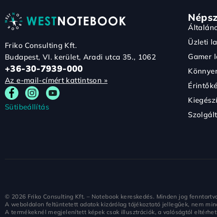
Népsz
Általán
Üzleti l
Friko Consulting Kft.
Gamer l
Budapest, VI. kerület, Aradi utca 35., 1062
+36-30-7939-000
Könnyen
Az e-mail-címért kattintson »
Érintők
Kiegész
Sütibeállítás
Szolgál
©
2026
Friko Consulting Kft. – Notebook kereskedés. Minden jog fenntartv
A weboldalon feltüntetett adatok kizárólag tájékoztató jellegűek, nem min
A termékeknél megjelenített képek csak illusztrációk, a valóságtól eltérhe