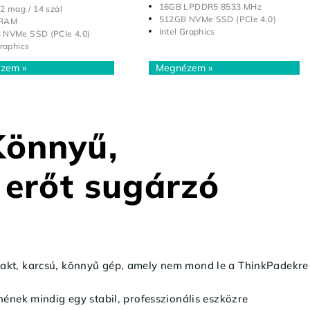
16GB LPDDR5 8533 MHz
2 mag / 14 szál
512GB NVMe SSD (PCIe 4.0)
 RAM
Intel Graphics
 NVMe SSD (PCIe 4.0)
Graphics
Könnyű,
 erőt sugárzó
pakt, karcsú, könnyű gép, amely nem mond le a ThinkPadekre
ének mindig egy stabil, professzionális eszközre