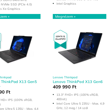
Intel Graphics
 NVMe SSD (PCIe 4.0)
ris Xe Graphics
hinkpad
Lenovo Thinkpad
 ThinkPad X13 Gen5
Lenovo ThinkPad X13 Gen6
409 990
Ft
r
990
Ft
13.3" FHD+ IPS (100% sRGB,
400nit)
 FHD+ IPS (100% sRGB,
Intel Core Ultra 5 235U - Max. 4,9
)
GHz, 12 mag / 14 szál
Core Ultra 5 135U - Max. 4,4