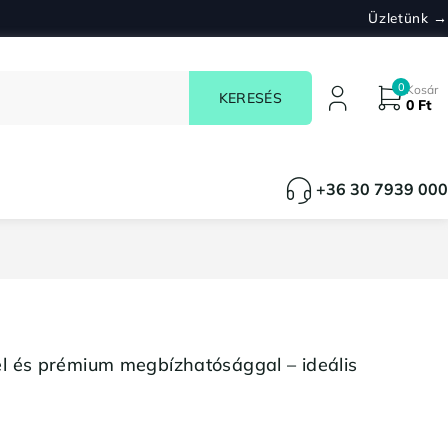
Üzletünk →
0
Kosár
0
Ft
+36 30 7939 000
el és prémium megbízhatósággal – ideális