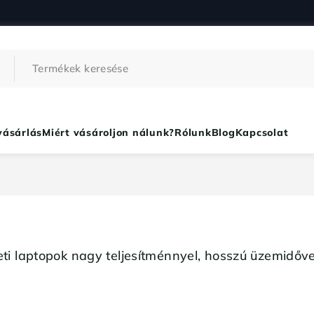
vásárlás
Miért vásároljon nálunk?
Rólunk
Blog
Kapcsolat
ti laptopok nagy teljesítménnyel, hosszú üzemidőv