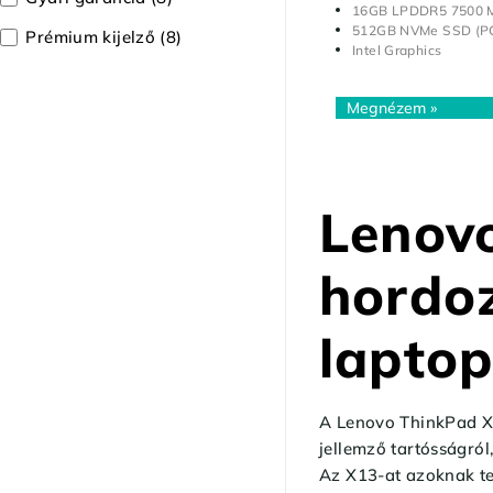
16GB LPDDR5 7500 
512GB NVMe SSD (PC
Prémium kijelző
(8)
Intel Graphics
Lenov
hordoz
lapto
A Lenovo ThinkPad X1
jellemző tartósságról
Az X13-at azoknak ter