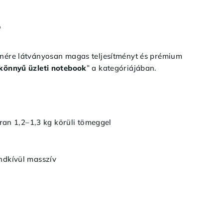
?
lenére látványosan magas teljesítményt és prémium
 könnyű üzleti notebook
” a kategóriájában.
an 1,2–1,3 kg körüli tömeggel
endkívül masszív