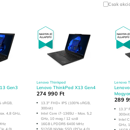
Csak akci
Lenovo Thinkpad
Lenovo T
X13 Gen3
Lenovo ThinkPad X13 Gen4
Lenovo
274 990
Ft
Magya
289 
% sRGB,
13.3" FHD+ IPS (100% sRGB,
300nit)
13.3"
ax. 4,8 GHz,
Intel Core i7-1365U - Max. 5,2
300nit
GHz, 10 mag / 12 szál
Intel 
MHz
16GB LPDDR5 6400 MHz
GHz, 1
Ie 4.0)
512GB NVMe SSD (PCIe 4.0)
16GB 