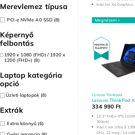
Merevlemez típusa
Intel Iris Xe Graphics
PCI-e NVMe 4.0 SSD
(8)
Képernyő
felbontás
1920 x 1080 (FHD) / 1920 x
1200 (FHD+)
(8)
Laptop kategória
opció
Üzleti laptopok
(8)
Lenovo Thinkpad
Lenovo ThinkPad 
334 990
Ft
Extrák
13.3" FHD+ IPS (100
300nit)
Extra könnyű
(6)
Intel Core Ultra 5 135
GHz, 12 mag / 14 szá
Gyári garancia
(8)