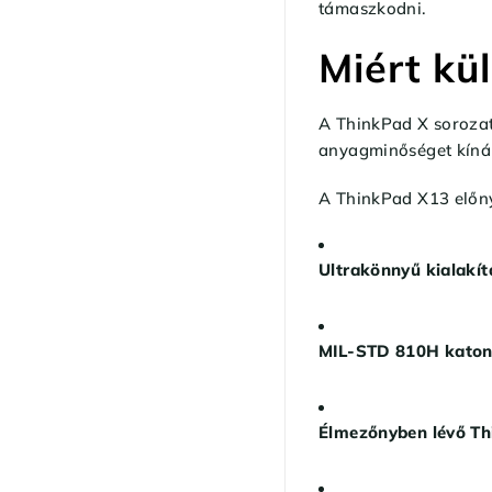
támaszkodni.
Miért kü
A ThinkPad X sorozat
anyagminőséget kínál.
A ThinkPad X13 előny
Ultrakönnyű kialakít
MIL-STD 810H katon
Élmezőnyben lévő Th