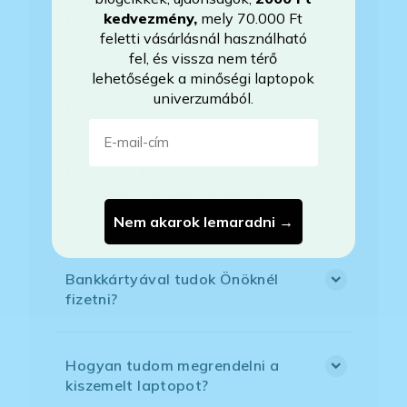
kedvezmény
,
mely 70.000 Ft
termékemet?
feletti vásárlásnál használható
fel, és vissza nem térő
lehetőségek a minőségi laptopok
Milyen szoftverek vannak előre
univerzumából.
telepítve a laptopra?
E-mail-cím
Mit jelent, hogy magyar/magyar
kiosztású európai/külföldi kiosztású
a billentyűzet?
Nem akarok lemaradni →
Bankkártyával tudok Önöknél
fizetni?
Hogyan tudom megrendelni a
kiszemelt laptopot?