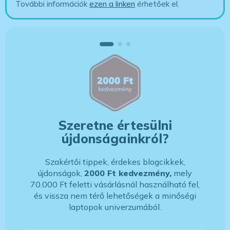
További információk
ezen a linken
érhetőek el.
Szeretne értesülni
újdonságainkról?
Szakértői tippek, érdekes blogcikkek,
újdonságok,
2000 Ft kedvezmény,
mely
70.000 Ft feletti vásárlásnál használható fel,
és vissza nem térő lehetőségek a minőségi
laptopok univerzumából.