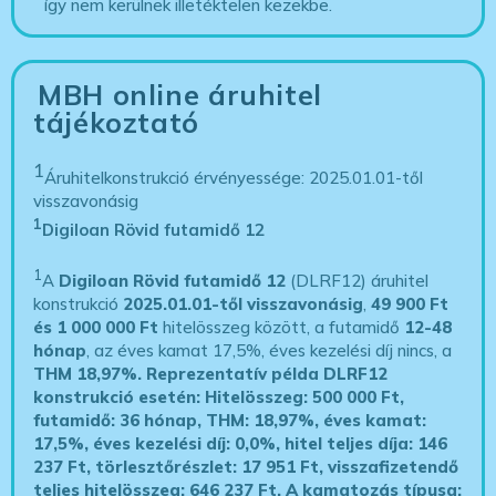
így nem kerülnek illetéktelen kezekbe.
MBH online áruhitel
tájékoztató
1
Áruhitelkonstrukció érvényessége: 2025.01.01-től
visszavonásig
1
Digiloan Rövid futamidő 12
1
A
Digiloan Rövid futamidő 12
(DLRF12) áruhitel
konstrukció
2025.01.01-től visszavonásig
,
49 900 Ft
és 1 000 000 Ft
hitelösszeg között, a futamidő
12-48
hónap
, az éves kamat 17,5%, éves kezelési díj nincs, a
THM 18,97%.
Reprezentatív példa DLRF12
konstrukció esetén: Hitelösszeg: 500 000 Ft,
futamidő: 36 hónap, THM: 18,97%, éves kamat:
17,5%, éves kezelési díj: 0,0%, hitel teljes díja: 146
237 Ft, törlesztőrészlet: 17 951 Ft, visszafizetendő
teljes hitelösszeg: 646 237 Ft.
A kamatozás típusa: