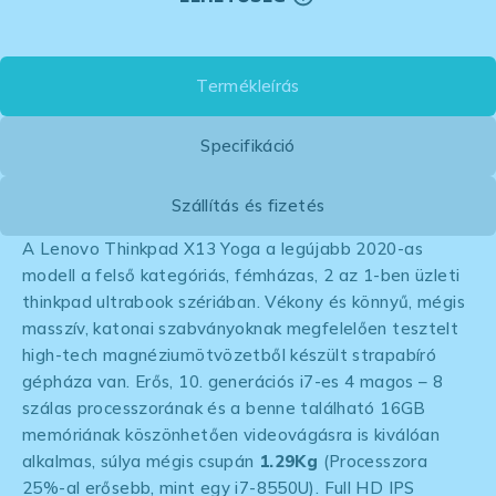
Termékleírás
Specifikáció
Szállítás és fizetés
A Lenovo Thinkpad X13 Yoga a legújabb 2020-as
modell a felső kategóriás, fémházas, 2 az 1-ben üzleti
thinkpad ultrabook szériában. Vékony és könnyű, mégis
masszív, katonai szabványoknak megfelelően tesztelt
high-tech magnéziumötvözetből készült strapabíró
gépháza van. Erős, 10. generációs i7-es 4 magos – 8
szálas processzorának és a benne található 16GB
memóriának köszönhetően videovágásra is kiválóan
alkalmas, súlya mégis csupán
1.29Kg
(Processzora
25%-al erősebb, mint egy i7-8550U). Full HD IPS