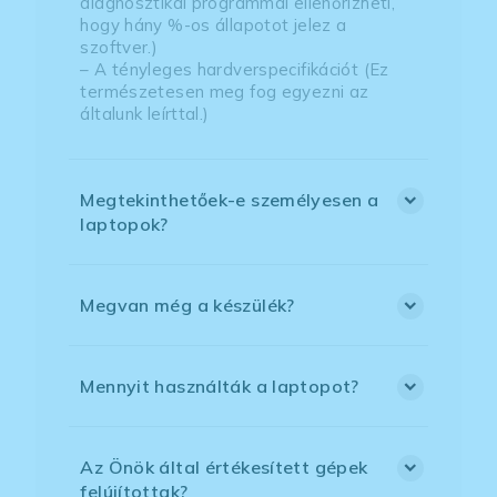
diagnosztikai programmal ellenőrizheti,
hogy hány %-os állapotot jelez a
szoftver.)
– A tényleges hardverspecifikációt (Ez
természetesen meg fog egyezni az
általunk leírttal.)
Megtekinthetőek-e személyesen a
laptopok?
Megvan még a készülék?
Mennyit használták a laptopot?
Az Önök által értékesített gépek
felújítottak?