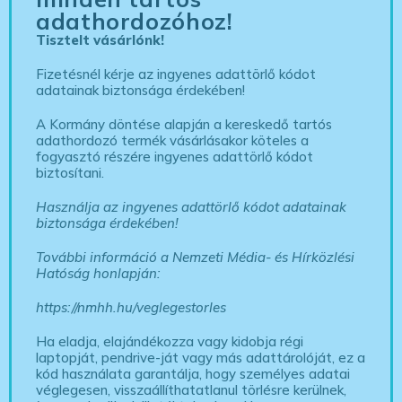
adathordozóhoz!
Tisztelt vásárlónk!
Fizetésnél kérje az ingyenes adattörlő kódot
adatainak biztonsága érdekében!
A Kormány döntése alapján a kereskedő tartós
adathordozó termék vásárlásakor köteles a
fogyasztó részére ingyenes adattörlő kódot
biztosítani.
Használja az ingyenes adattörlő kódot adatainak
biztonsága érdekében!
További információ a Nemzeti Média- és Hírközlési
Hatóság honlapján:
https://nmhh.hu/veglegestorles
Ha eladja, elajándékozza vagy kidobja régi
laptopját, pendrive-ját vagy más adattárolóját, ez a
kód használata garantálja, hogy személyes adatai
véglegesen, visszaállíthatatlanul törlésre kerülnek,