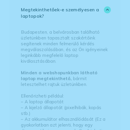
Megtekinthetőek-e személyesen a
laptopok?
Budapesten, a belvárosban található
üzletünkben tapasztalt szakértőink
segítenek minden felmerülő kérdés
megválaszolásában, és az Ön igényeinek
leginkább megfelelő laptop
kiválasztásában.
Minden a webshopunkban látható
laptop megtekinthető,
bármit
letesztelhet rajtuk üzletünkben.
Ellenőrizheti például:
– A laptop állapotát
– A kijelző állapotát (pixelhibák, kopás
stb.)
– Az akkumulátor elhasználódását (Ez a
gyakorlatban azt jelenti, hogy egy