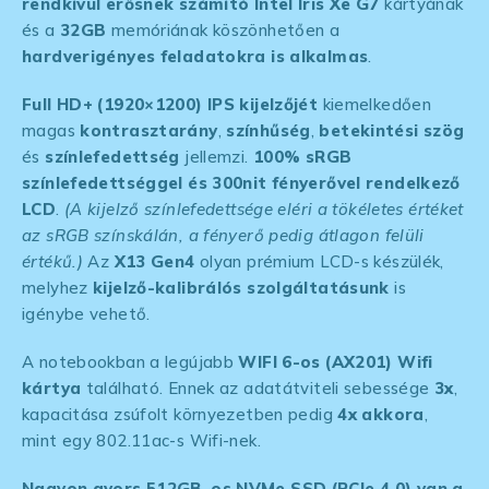
rendkívül erősnek számító Intel Iris Xe G7
kártyának
és a
32GB
memóriának köszönhetően a
hardverigényes feladatokra is alkalmas
.
Full HD+ (1920×1200) IPS kijelzőjét
kiemelkedően
magas
kontrasztarány
,
színhűség
,
betekintési szög
és
színlefedettség
jellemzi.
100% sRGB
színlefedettséggel és 300nit fényerővel rendelkező
LCD
.
(A kijelző színlefedettsége eléri a tökéletes értéket
az sRGB színskálán, a fényerő pedig átlagon felüli
értékű.)
Az
X13 Gen4
olyan prémium LCD-s készülék,
melyhez
kijelző-kalibrálós szolgáltatásunk
is
igénybe vehető.
A notebookban a legújabb
WIFI 6-os (AX201) Wifi
kártya
található. Ennek az adatátviteli sebessége
3x
,
kapacitása zsúfolt környezetben pedig
4x akkora
,
mint egy 802.11ac-s Wifi-nek.
Nagyon gyors 512GB-os NVMe SSD (PCIe 4.0) van a