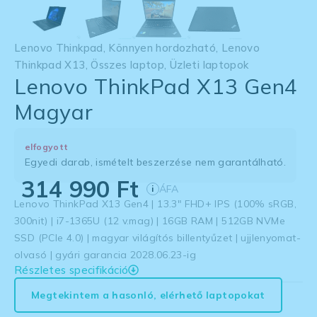
Lenovo Thinkpad
,
Könnyen hordozható
,
Lenovo
Thinkpad X13
,
Összes laptop
,
Üzleti laptopok
Lenovo ThinkPad X13 Gen4
Magyar
elfogyott
Egyedi darab, ismételt beszerzése nem garantálható.
314 990
Ft
ÁFA
i
Lenovo ThinkPad X13 Gen4 | 13.3″ FHD+ IPS (100% sRGB,
300nit) | i7-1365U (12 v.mag) | 16GB RAM | 512GB NVMe
SSD (PCIe 4.0) | magyar világítós billentyűzet | ujjlenyomat-
olvasó | gyári garancia 2028.06.23-ig
Részletes specifikáció
Megtekintem a hasonló, elérhető laptopokat