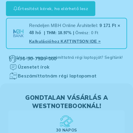
Értesítést kérek, ha elérhető lesz
Rendeljen MBH Online Áruhitellel:
9 171 Ft ×
48 hó
| THM: 18.97% |
Önrész: 0 Ft
Kalkulációhoz
KATTINTSON IDE
»
Kérdése van, vagy beszámíttatná régi laptopját? Segítünk!
+36-30-7939-000
Üzenetet írok
Beszámíttatnám régi laptopomat
GONDTALAN VÁSÁRLÁS A
WESTNOTEBOOKNÁL!
30 NAPOS