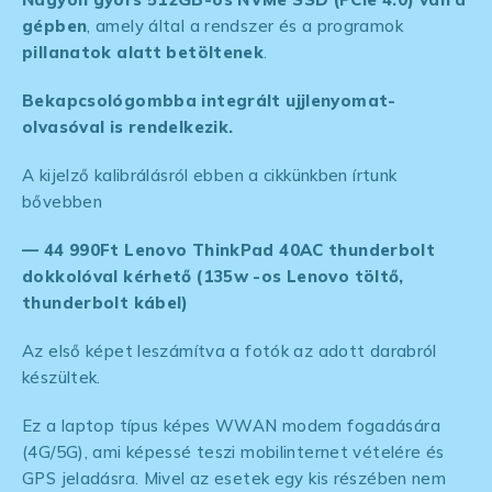
gépben
, amely által a rendszer és a programok
pillanatok alatt betöltenek
.
Bekapcsológombba integrált ujjlenyomat-
olvasóval is rendelkezik.
A kijelző kalibrálásról ebben a cikkünkben írtunk
bővebben
— 44 990Ft Lenovo ThinkPad 40AC thunderbolt
dokkolóval kérhető (135w -os Lenovo töltő,
thunderbolt kábel)
Az első képet leszámítva a fotók az adott darabról
készültek.
Ez a laptop típus képes WWAN modem fogadására
(4G/5G), ami képessé teszi mobilinternet vételére és
GPS jeladásra. Mivel az esetek egy kis részében nem