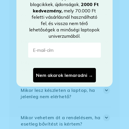
blogcikkek, újdonságok,
2000 Ft
kedvezmény
,
mely 70.000 Ft
Az Önök által értékesített gépek
feletti vásárlásnál használható
felújítottak?
fel, és vissza nem térő
lehetőségek a minőségi laptopok
univerzumából.
Mire vonatkozik a garancia?
E-mail-cím
Milyen akkumulátorállapotra
számíthatok?
Nem akarok lemaradni →
Mikor lesz készleten a laptop, ha
jelenleg nem elérhető?
Mikor vehetem át a rendelésem, ha
esetleg bővítést is kértem?