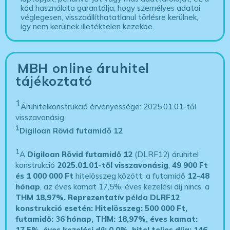
kód használata garantálja, hogy személyes adatai
véglegesen, visszaállíthatatlanul törlésre kerülnek,
így nem kerülnek illetéktelen kezekbe.
MBH online áruhitel
tájékoztató
1
Áruhitelkonstrukció érvényessége: 2025.01.01-től
visszavonásig
1
Digiloan Rövid futamidő 12
1
A
Digiloan Rövid futamidő 12
(DLRF12) áruhitel
konstrukció
2025.01.01-től visszavonásig
,
49 900 Ft
és 1 000 000 Ft
hitelösszeg között, a futamidő
12-48
hónap
, az éves kamat 17,5%, éves kezelési díj nincs, a
THM 18,97%.
Reprezentatív példa DLRF12
konstrukció esetén: Hitelösszeg: 500 000 Ft,
futamidő: 36 hónap, THM: 18,97%, éves kamat:
17,5%, éves kezelési díj: 0,0%, hitel teljes díja: 146