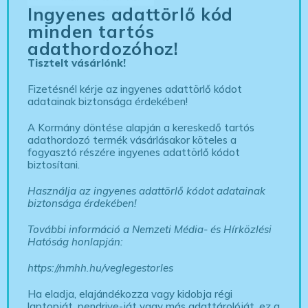
Ingyenes adattörlő kód
minden tartós
adathordozóhoz!
Tisztelt vásárlónk!
Fizetésnél kérje az ingyenes adattörlő kódot
adatainak biztonsága érdekében!
A Kormány döntése alapján a kereskedő tartós
adathordozó termék vásárlásakor köteles a
fogyasztó részére ingyenes adattörlő kódot
biztosítani.
Használja az ingyenes adattörlő kódot adatainak
biztonsága érdekében!
További információ a Nemzeti Média- és Hírközlési
Hatóság honlapján:
https://nmhh.hu/veglegestorles
Ha eladja, elajándékozza vagy kidobja régi
laptopját, pendrive-ját vagy más adattárolóját, ez a