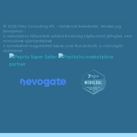
©
2026
Friko Consulting Kft. – Notebook kereskedés. Minden jog
fenntartva!
A weboldalon feltüntetett adatok kizárólag tájékoztató jellegűek, nem
minősülnek ajánlattételnek.
A termékeknél megjelenített képek csak illusztrációk, a valóságtól
eltérhetnek.
marketplace
partner