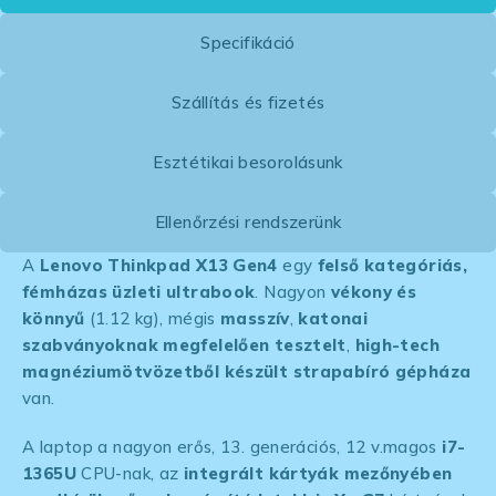
Specifikáció
Szállítás és fizetés
Esztétikai besorolásunk
Ellenőrzési rendszerünk
A
Lenovo Thinkpad X13 Gen4
egy
felső kategóriás,
fémházas üzleti ultrabook
. Nagyon
vékony és
könnyű
(1.12 kg), mégis
masszív
,
katonai
szabványoknak megfelelően tesztelt
,
high-tech
magnéziumötvözetből készült strapabíró gépháza
van.
A laptop a nagyon erős, 13. generációs, 12 v.magos
i7-
1365U
CPU-nak, az
integrált kártyák mezőnyében