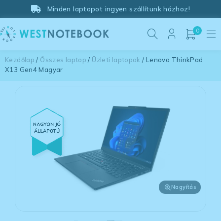
Minden laptopot ingyen szállítunk házhoz!
0
Kezdőlap
/
Összes laptop
/
Üzleti laptopok
/ Lenovo ThinkPad
X13 Gen4 Magyar
Nagyítás