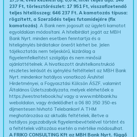
237 Ft, törlesztőrészlet: 17 951 Ft, visszafizetendő
teljes hitelösszeg: 646 237 Ft.
A kamatozás típusa:
rögzített, a Szerződés teljes futamidejére (fix
kamatozás)
. A Bank nem jogosult az ügyleti kamatot
egyoldalúan módosítani. A hitelbírálat jogát az MBH
Bank Nyrt. minden esetben fenntartja és a
hiteligénylés bírálatakor önerőt kérhet be. Jelen
tájékoztatás nem teljeskörű, kizárólag a
figyelemfelkeltést szolgálja és nem minősül
ajánlattételnek. A hivatkozott áruhitelkonstrukció
részletes leírását és igénylési feltélteleit az MBH Bank
Nyrt. mindenkor hatályos vonatkozó Áruhitel
Hirdetményei, a Fogyasztási Kölcsön ÁSZF, valamint
Általános Üzletszabályzata, melyek elérhetőek a
https://westnotebook.hu/
vagy a www.mbhbank.hu
weboldalon, vagy érdeklődhet a 06 80 350 350-es
díjmentesen hívható Telebankon! A THM
meghatározása az aktuális feltételek, illetve a
hatályos jogszabályok figyelembevételével történt és
a feltételek változása esetén a mértéke módosulhat.
A FRIKO CONSULTING Kft az MBH Bank Nyrt. függő