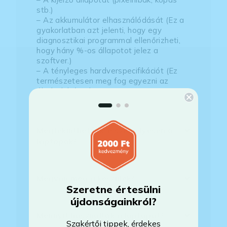
stb.)
– Az akkumulátor elhasználódását (Ez a
gyakorlatban azt jelenti, hogy egy
diagnosztikai programmal ellenőrizheti,
hogy hány %-os állapotot jelez a
szoftver.)
– A tényleges hardverspecifikációt (Ez
természetesen meg fog egyezni az
általunk leírttal.)
Megtekinthetőek-e személyesen a
laptopok?
Megvan még a készülék?
Szeretne értesülni
újdonságainkról?
Mennyit használták a laptopot?
Szakértői tippek, érdekes