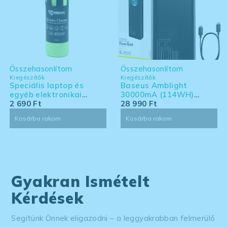
Összehasonlítom
Összehasonlítom
Kiegészítők
Kiegészítők
Speciális laptop és
Baseus Amblight
egyéb elektronikai
30000mA (114WH)
eszköz tisztító készlet -
2 690
Ft
powerbank - Laptoppal
28 990
Ft
nagy kiszerelés
kompatibilis powerbank
Kosárba rakom
Kosárba rakom
Gyakran Ismételt
Kérdések
Segítünk Önnek eligazodni – a leggyakrabban felmerülő