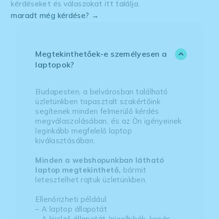
kérdéseket és válaszokat itt találja.
maradt még kérdése? →
Megtekinthetőek-e személyesen a
laptopok?
Budapesten, a belvárosban található
üzletünkben tapasztalt szakértőink
segítenek minden felmerülő kérdés
megválaszolásában, és az Ön igényeinek
leginkább megfelelő laptop
kiválasztásában.
Minden a webshopunkban látható
laptop megtekinthető,
bármit
letesztelhet rajtuk üzletünkben.
Ellenőrizheti például:
– A laptop állapotát
– A kijelző állapotát (pixelhibák, kopás