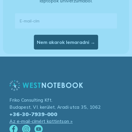
laptopok univerzumából.
E-mail-cím
Nem akarok lemaradni →
Friko Consulting Kft.
Budapest, VI. kerület, Aradi utca 35., 1062
+36-30-7939-000
Az e-mail-címért kattintson »