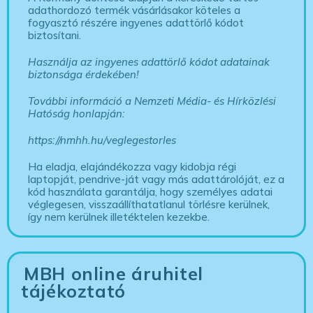
adathordozó termék vásárlásakor köteles a
fogyasztó részére ingyenes adattörlő kódot
biztosítani.
Használja az ingyenes adattörlő kódot adatainak
biztonsága érdekében!
További információ a Nemzeti Média- és Hírközlési
Hatóság honlapján:
https://nmhh.hu/veglegestorles
Ha eladja, elajándékozza vagy kidobja régi
laptopját, pendrive-ját vagy más adattárolóját, ez a
kód használata garantálja, hogy személyes adatai
véglegesen, visszaállíthatatlanul törlésre kerülnek,
így nem kerülnek illetéktelen kezekbe.
MBH online áruhitel
tájékoztató