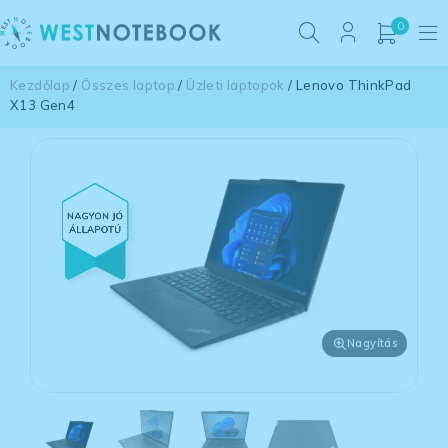
0
Kezdőlap
/
Összes laptop
/
Üzleti laptopok
/ Lenovo ThinkPad
X13 Gen4
Nagyítás