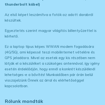
thunderbolt kábel)
Az első képet leszámítva a fotók az adott darabról
készültek.
Egyeztetés szerint magyar világítós billentyűzettel is
kérhető.
Ez a laptop típus képes WWAN modem fogadására
(4G/5G), ami képessé teszi mobilinternet vételére és
GPS jeladásra. Mivel az esetek egy kis részében nem
látják el a készüléket a szükséges antennával, így igény
esetén érdeklődjön, hogy ennél a konkrét készüléknél
lehetséges-e a bővítés! Munkaidőben pár órán belül
visszajelzünk Önnek az árral és elérhetőséggel
kapcsolatban.
Rólunk mondták