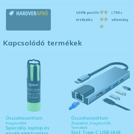
100% pozitív
| 750+
értékelés
vélemény
Kapcsolódó termékek
Összehasonlítom
Összehasonlítom
Kiegészítők
Átalakító
,
Kiegészítők
,
Speciális laptop és
Termékek
5in1 Type-C USB HUB
egyéb elektronikai