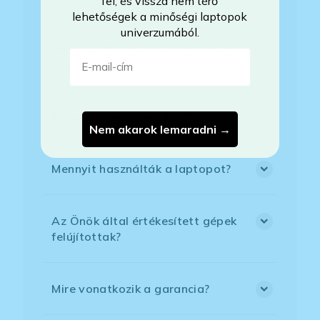
fel, és vissza nem térő
lehetőségek a minőségi laptopok
univerzumából.
Megtekinthetőek-e személyesen a
E-mail-cím
laptopok?
Megvan még a készülék?
Nem akarok lemaradni →
Mennyit használták a laptopot?
Az Önök által értékesített gépek
felújítottak?
Mire vonatkozik a garancia?