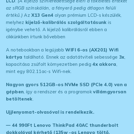
LCD
.
(A kijelző színlefedettsége eléri a tökéletes értéket
az sRGB színskálán, a fényerő pedig átlagon felüli
értékű.)
Az
X13 Gen4
olyan prémium LCD-s készülék,
melyhez
kijelző-kalibrálós szolgáltatásunk
is
igénybe vehető.
A kijelző kalibrálásról ebben a
cikkünkben írtunk bővebben
A notebookban a legújabb
WIFI 6-os (AX201) Wifi
kártya
található. Ennek az adatátviteli sebessége
3x
,
kapacitása zsúfolt környezetben pedig
4x akkora
,
mint egy 802.11ac-s Wifi-nek.
Nagyon gyors 512GB-os NVMe SSD (PCIe 4.0) van a
gépben
, így a rendszer és a programok
villámgyorsan
betöltenek
.
Ujjlenyomat-olvasóval is rendelkezik.
— 44 990Ft Lenovo ThinkPad 40AC thunderbolt
dokkolóval kérhető (135w -os Lenovo töltő,