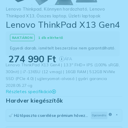
Lenovo Thinkpad
,
Könnyen hordozható
,
Lenovo
Thinkpad X13
,
Összes laptop
,
Üzleti laptopok
Lenovo ThinkPad X13 Gen4
1 db elérhető
Egyedi darab, ismételt beszerzése nem garantálható.
274 990
Ft
ÁFA
i
Lenovo ThinkPad X13 Gen4 | 13.3″ FHD+ IPS (100% sRGB,
300nit) | i7-1365U (12 v.mag) | 16GB RAM | 512GB NVMe
SSD (PCIe 4.0) | ujjlenyomat-olvasó | gyári garancia
2028.05.27-ig
Részletes specifikáció
Hardver kiegészítők
Hűtőpaszta cserélése prémium hővezetőre
Opcionális