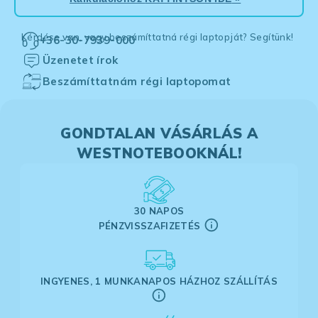
Kérdése van, vagy beszámíttatná régi laptopját? Segítünk!
+36-30-7939-000
Üzenetet írok
Beszámíttatnám régi laptopomat
GONDTALAN VÁSÁRLÁS A
WESTNOTEBOOKNÁL!
30 NAPOS
PÉNZVISSZAFIZETÉS
INGYENES, 1 MUNKANAPOS HÁZHOZ SZÁLLÍTÁS