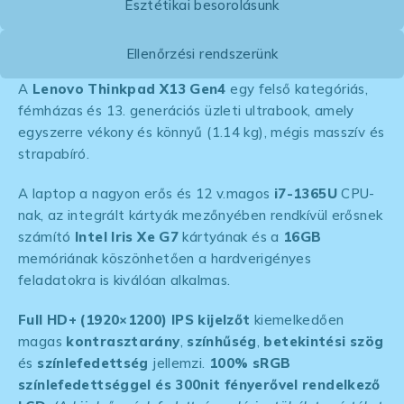
Esztétikai besorolásunk
Ellenőrzési rendszerünk
A
Lenovo Thinkpad X13 Gen4
egy felső kategóriás,
fémházas és 13. generációs üzleti ultrabook, amely
egyszerre vékony és könnyű (1.14 kg), mégis masszív
és
strapabíró.
A laptop a nagyon erős és 12 v.magos
i7-1365U
CPU-
nak, az integrált kártyák mezőnyében rendkívül erősnek
számító
Intel Iris Xe G7
kártyának és a
16GB
memóriának köszönhetően a hardverigényes
feladatokra is kiválóan alkalmas.
Full HD+ (1920×1200) IPS kijelzőt
kiemelkedően
magas
kontrasztarány
,
színhűség
,
betekintési szög
és
színlefedettség
jellemzi.
100% sRGB
színlefedettséggel és 300nit fényerővel rendelkező