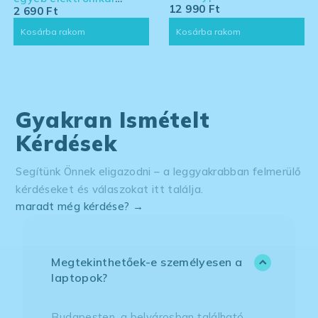
12 990
Ft
eszköz tisztító készlet -
2 690
Ft
nagy kiszerelés
Kosárba rakom
Kosárba rakom
Gyakran Ismételt
Kérdések
Segítünk Önnek eligazodni – a leggyakrabban felmerülő
kérdéseket és válaszokat itt találja.
maradt még kérdése? →
Megtekinthetőek-e személyesen a
laptopok?
Budapesten, a belvárosban található