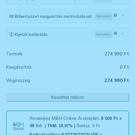
Billentyűzet magyarítás matricázással
Opcionális
Kijelző kalibrálás
Opcionális
Termék
274 990
Ft
Kiegészítők
0 Ft
Végösszeg
274 990 Ft
Kosárba rakom
Rendeljen MBH Online Áruhitellel:
8 006 Ft ×
48 hó
| THM: 18.97% |
Önrész: 0 Ft
Kalkulációhoz
KATTINTSON IDE
»