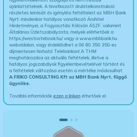
ajánlattételnek. A hivatkozott áruhitelkonstrukció
részletes leírását és igénylési feltélteleit az MBH Bank
Nyrt. mindenkor hatályos vonatkozó Áruhitel
Hirdetményei, a Fogyasztási Kölcsön ÁSZF, valamint
Általános Üzletszabályzata, melyek elérhetőek a
https://westnotebook.hu/
vagy a www.mbhbank.hu
weboldalon, vagy érdeklődhet a 06 80 350 350-es
díjmentesen hívható Telebankon! A THM
meghatározása az aktuális feltételek, illetve a
hatályos jogszabályok figyelembevételével történt és
a feltételek változása esetén a mértéke módosulhat.
A FRIKO CONSULTING Kft az MBH Bank Nyrt. függő
ügynöke
.
További információk
ezen a linken
érhetőek el.