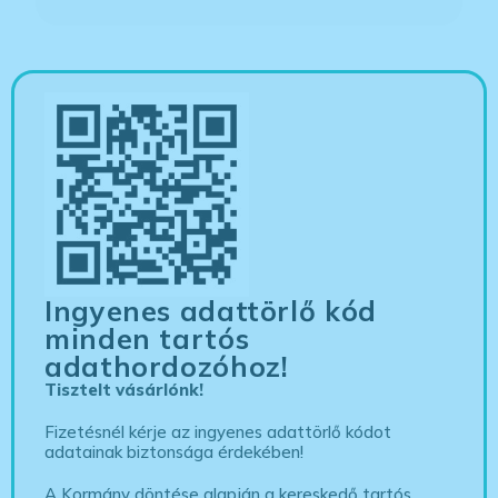
Ingyenes adattörlő kód
minden tartós
adathordozóhoz!
Tisztelt vásárlónk!
Fizetésnél kérje az ingyenes adattörlő kódot
adatainak biztonsága érdekében!
A Kormány döntése alapján a kereskedő tartós