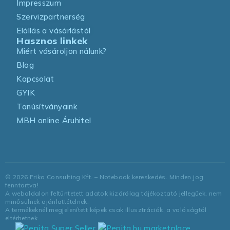
Impresszum
Szervizpartnerség
Elállás a vásárlástól
Hasznos linkek
Miért vásároljon nálunk?
Blog
Kapcsolat
GYIK
Tanúsítványaink
MBH online Áruhitel
©
2026
Friko Consulting Kft. – Notebook kereskedés. Minden jog
fenntartva!
A weboldalon feltüntetett adatok kizárólag tájékoztató jellegűek, nem
minősülnek ajánlattételnek.
A termékeknél megjelenített képek csak illusztrációk, a valóságtól
eltérhetnek.
marketplace