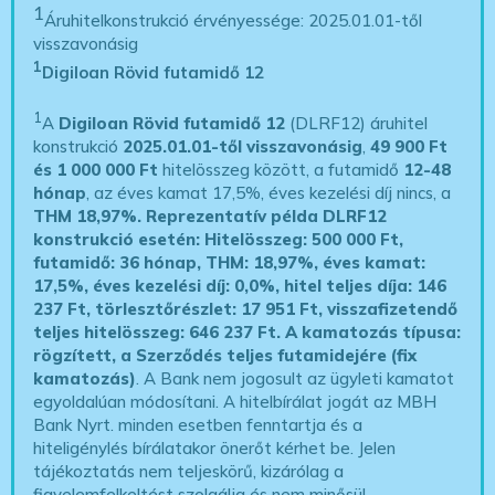
1
Áruhitelkonstrukció érvényessége: 2025.01.01-től
visszavonásig
1
Digiloan Rövid futamidő 12
1
A
Digiloan Rövid futamidő 12
(DLRF12) áruhitel
konstrukció
2025.01.01-től visszavonásig
,
49 900 Ft
és 1 000 000 Ft
hitelösszeg között, a futamidő
12-48
hónap
, az éves kamat 17,5%, éves kezelési díj nincs, a
THM 18,97%.
Reprezentatív példa DLRF12
konstrukció esetén: Hitelösszeg: 500 000 Ft,
futamidő: 36 hónap, THM: 18,97%, éves kamat:
17,5%, éves kezelési díj: 0,0%, hitel teljes díja: 146
237 Ft, törlesztőrészlet: 17 951 Ft, visszafizetendő
teljes hitelösszeg: 646 237 Ft.
A kamatozás típusa:
rögzített, a Szerződés teljes futamidejére (fix
kamatozás)
. A Bank nem jogosult az ügyleti kamatot
egyoldalúan módosítani. A hitelbírálat jogát az MBH
Bank Nyrt. minden esetben fenntartja és a
hiteligénylés bírálatakor önerőt kérhet be. Jelen
tájékoztatás nem teljeskörű, kizárólag a
figyelemfelkeltést szolgálja és nem minősül