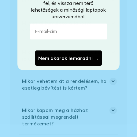
Mire vonatkozik a garancia?
fel, és vissza nem térő
lehetőségek a minőségi laptopok
univerzumából.
Milyen akkumulátorállapotra
E-mail-cím
számíthatok?
Mikor lesz készleten a laptop, ha
Nem akarok lemaradni →
jelenleg nem elérhető?
Mikor vehetem át a rendelésem, ha
esetleg bővítést is kértem?
Mikor kapom meg a házhoz
szállítással megrendelt
termékemet?