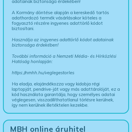
adatainak biztonsága érdekében!
A Kormány döntése alapján a kereskedő tartós
adathordozó termék vásárlásakor köteles a
fogyasztó részére ingyenes adattörlő kódot
biztosítani.
Használja az ingyenes adattörlő kódot adatainak
biztonsága érdekében!
További információ a Nemzeti Média- és Hírközlési
Hatóság honlapján:
https://nmhh.hu/veglegestorles
Ha eladja, elajándékozza vagy kidobja régi
laptopját, pendrive-ját vagy más adattárolóját, ez a
kód használata garantálja, hogy személyes adatai
véglegesen, visszaállíthatatlanul törlésre kerülnek,
így nem kerülnek illetéktelen kezekbe.
MBH online áruhitel