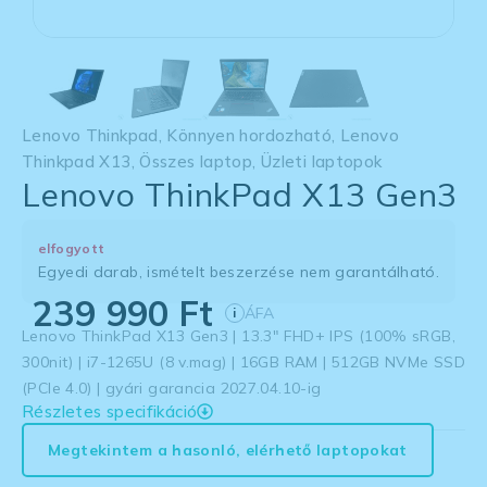
Lenovo Thinkpad
,
Könnyen hordozható
,
Lenovo
Thinkpad X13
,
Összes laptop
,
Üzleti laptopok
Lenovo ThinkPad X13 Gen3
elfogyott
Egyedi darab, ismételt beszerzése nem garantálható.
239 990
Ft
ÁFA
i
Lenovo ThinkPad X13 Gen3 | 13.3″ FHD+ IPS (100% sRGB,
300nit) | i7-1265U (8 v.mag) | 16GB RAM | 512GB NVMe SSD
(PCIe 4.0) | gyári garancia 2027.04.10-ig
Részletes specifikáció
Megtekintem a hasonló, elérhető laptopokat