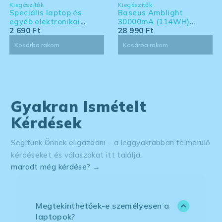
Kiegészítők
Kiegészítők
Speciális laptop és
Baseus Amblight
egyéb elektronikai
30000mA (114WH)
eszköz tisztító készlet -
2 690
Ft
powerbank - Laptoppal
28 990
Ft
nagy kiszerelés
kompatibilis powerbank
Kosárba rakom
Kosárba rakom
Gyakran Ismételt
Kérdések
Segítünk Önnek eligazodni – a leggyakrabban felmerülő
kérdéseket és válaszokat itt találja.
maradt még kérdése? →
Megtekinthetőek-e személyesen a
laptopok?