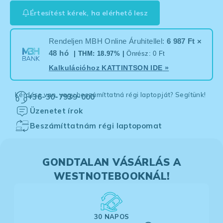
Értesítést kérek, ha elérhető lesz
Rendeljen MBH Online Áruhitellel:
6 987 Ft ×
48 hó
| THM: 18.97% |
Önrész: 0 Ft
Kalkulációhoz
KATTINTSON IDE
»
Kérdése van, vagy beszámíttatná régi laptopját? Segítünk!
+36-30-7939-000
Üzenetet írok
Beszámíttatnám régi laptopomat
GONDTALAN VÁSÁRLÁS A
WESTNOTEBOOKNÁL!
30 NAPOS