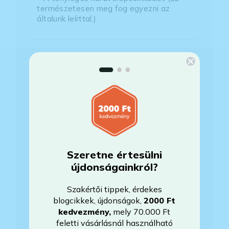
természetesen meg fog egyezni az
általunk leírttal.)
Megtekinthetőek-e személyesen a
laptopok?
Megvan még a készülék?
Mennyit használták a laptopot?
Szeretne értesülni
újdonságainkról?
Az Önök által értékesített gépek
Szakértői tippek, érdekes
felújítottak?
blogcikkek, újdonságok,
2000 Ft
kedvezmény
,
mely 70.000 Ft
feletti vásárlásnál használható