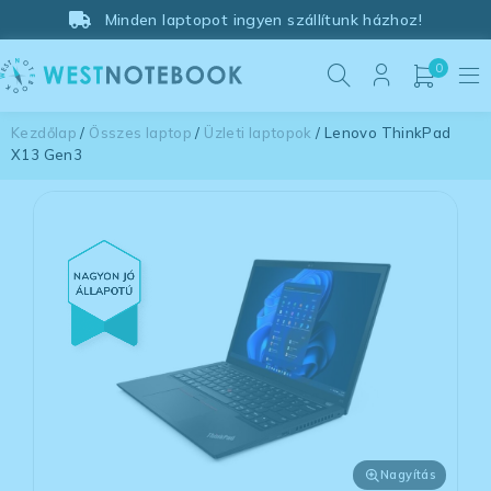
Minden laptopot ingyen szállítunk házhoz!
0
Kezdőlap
/
Összes laptop
/
Üzleti laptopok
/ Lenovo ThinkPad
X13 Gen3
Nagyítás