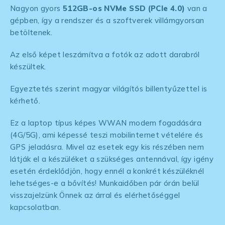
Nagyon gyors
512GB-os NVMe SSD (PCIe 4.0)
van a
gépben, így a rendszer és a szoftverek villámgyorsan
betöltenek.
Az első képet leszámítva a fotók az adott darabról
készültek.
Egyeztetés szerint magyar világítós billentyűzettel is
kérhető.
Ez a laptop típus képes WWAN modem fogadására
(4G/5G), ami képessé teszi mobilinternet vételére és
GPS jeladásra. Mivel az esetek egy kis részében nem
látják el a készüléket a szükséges antennával, így igény
esetén érdeklődjön, hogy ennél a konkrét készüléknél
lehetséges-e a bővítés! Munkaidőben pár órán belül
visszajelzünk Önnek az árral és elérhetőséggel
kapcsolatban.