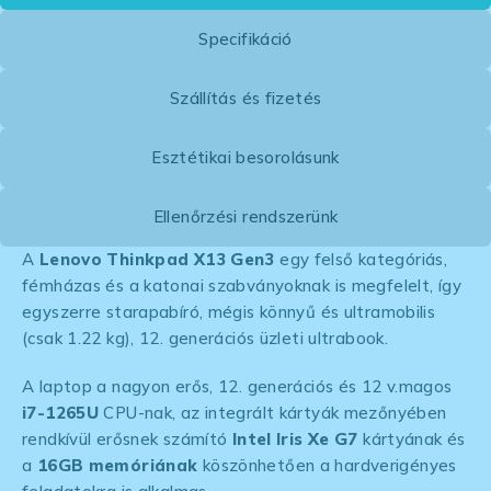
Specifikáció
Szállítás és fizetés
Esztétikai besorolásunk
Ellenőrzési rendszerünk
A
Lenovo Thinkpad X13 Gen3
egy felső kategóriás,
fémházas és a katonai szabványoknak is megfelelt, így
egyszerre starapabíró, mégis könnyű és ultramobilis
(csak 1.22 kg), 12. generációs üzleti ultrabook.
A laptop a nagyon erős, 12. generációs és 12 v.magos
i7-1265U
CPU-nak, az integrált kártyák mezőnyében
rendkívül erősnek számító
Intel Iris Xe G7
kártyának és
a
16GB memóriának
köszönhetően a hardverigényes