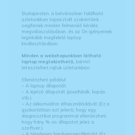
Budapesten, a belvárosban található
üzletünkben tapasztalt szakértőink
segítenek minden felmerülő kérdés
megválaszolásában, és az Ön igényeinek
leginkább megfelelő laptop
kiválasztásában.
Minden a webshopunkban látható
laptop megtekinthető,
bármit
letesztelhet rajtuk üzletünkben.
Ellenőrizheti például:
– A laptop állapotát
– A kijelző állapotát (pixelhibák, kopás
stb.)
– Az akkumulátor elhasználódását (Ez a
gyakorlatban azt jelenti, hogy egy
diagnosztikai programmal ellenőrizheti,
hogy hány %-os állapotot jelez a
szoftver.)
– A tényleges hardverspecifikációt (Ez