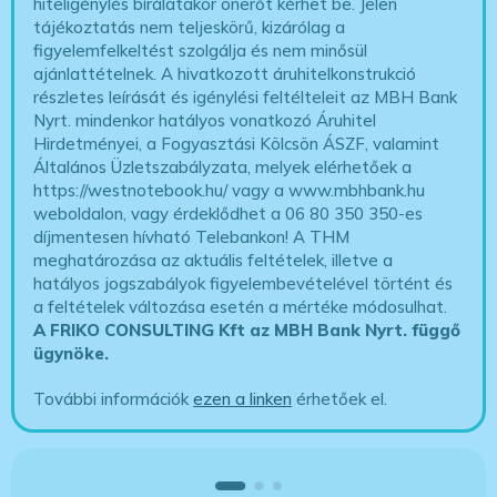
hiteligénylés bírálatakor önerőt kérhet be. Jelen
tájékoztatás nem teljeskörű, kizárólag a
figyelemfelkeltést szolgálja és nem minősül
ajánlattételnek. A hivatkozott áruhitelkonstrukció
részletes leírását és igénylési feltélteleit az MBH Bank
Nyrt. mindenkor hatályos vonatkozó Áruhitel
Hirdetményei, a Fogyasztási Kölcsön ÁSZF, valamint
Általános Üzletszabályzata, melyek elérhetőek a
https://westnotebook.hu/
vagy a www.mbhbank.hu
weboldalon, vagy érdeklődhet a 06 80 350 350-es
díjmentesen hívható Telebankon! A THM
meghatározása az aktuális feltételek, illetve a
hatályos jogszabályok figyelembevételével történt és
a feltételek változása esetén a mértéke módosulhat.
A FRIKO CONSULTING Kft az MBH Bank Nyrt. függő
ügynöke
.
További információk
ezen a linken
érhetőek el.