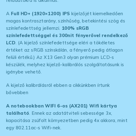
feladatokra is alkalmas.
A
Full HD+ (1920×1200) IPS
kijelzőjét kiemelkedően
magas kontrasztarány, színhűség, betekintési szög és
színlefedettség jellemzi.
100% sRGB
színlefedettséggel és 300nit fényerővel rendelkező
LCD
. (A kijelző színlefedettsége eléri a tökéletes
értéket az sRGB színskálán, a fényerő pedig átlagon
felüli értékű.) Az X13 Gen3 olyan prémium LCD-s
készülék, melyhez kijelző-kalibrálós szolgáltatásunk is
igénybe vehető.
A kijelző kalibrálásról ebben a cikkünkben írtunk
bővebben
A notebookban WIFI 6-os (AX201) Wifi kártya
található
. Ennek az adatátviteli sebessége 3x,
kapacitása zsúfolt környezetben pedig 4x akkora, mint
egy 802.11ac-s Wifi-nek.