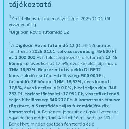
tájékoztató
1
Áruhitelkonstrukció érvényessége: 2025.01.01-től
visszavonásig
1
Digiloan Rövid futamidő 12
1
A
Digiloan Rövid futamidő 12
(DLRF12) áruhitel
konstrukció
2025.01.01-től visszavonásig
,
49 900 Ft
és 1 000 000 Ft
hitelösszeg között, a futamidő
12-48
hónap
, az éves kamat 17,5%, éves kezelési díj nincs, a
THM 18,97%.
Reprezentatív példa DLRF12
konstrukció esetén: Hitelösszeg: 500 000 Ft,
futamidő: 36 hónap, THM: 18,97%, éves kamat:
17,5%, éves kezelési díj: 0,0%, hitel teljes díja: 146
237 Ft, törlesztőrészlet: 17 951 Ft, visszafizetendő
teljes hitelösszeg: 646 237 Ft.
A kamatozás típusa:
rögzített, a Szerződés teljes futamidejére (fix
kamatozás)
. A Bank nem jogosult az ügyleti kamatot
egyoldalúan módosítani. A hitelbírálat jogát az MBH
Bank Nyrt. minden esetben fenntartja és a