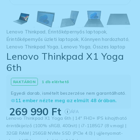
Lenovo Thinkpad
,
Érintőképernyős laptopok
,
Érintőképernyős üzleti laptopok
,
Könnyen hordozható
,
Lenovo Thinkpad Yoga
,
Lenovo Yoga
,
Összes laptop
Lenovo Thinkpad X1 Yoga
6th
1 db elérhető
Egyedi darab, ismételt beszerzése nem garantálható.
11 ember nézte meg az elmúlt 48 órában.
269 990
Ft
ÁFA
i
Lenovo Thinkpad X1 Yoga 6th | 14″ FHD+ IPS kihajtható
érintőkijelző (100% sRGB, 400nit) | i7-1185G7 (8 v.mag) |
32GB RAM | 256GB NVMe SSD (PCIe 4.0) | ujjlenyomat-