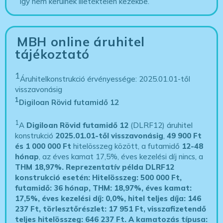
így nem kerülnek illetéktelen kezekbe.
MBH online áruhitel
tájékoztató
1
Áruhitelkonstrukció érvényessége: 2025.01.01-től
visszavonásig
1
Digiloan Rövid futamidő 12
1
A
Digiloan Rövid futamidő 12
(DLRF12) áruhitel
konstrukció
2025.01.01-től visszavonásig
,
49 900 Ft
és 1 000 000 Ft
hitelösszeg között, a futamidő
12-48
hónap
, az éves kamat 17,5%, éves kezelési díj nincs, a
THM 18,97%.
Reprezentatív példa DLRF12
konstrukció esetén: Hitelösszeg: 500 000 Ft,
futamidő: 36 hónap, THM: 18,97%, éves kamat:
17,5%, éves kezelési díj: 0,0%, hitel teljes díja: 146
237 Ft, törlesztőrészlet: 17 951 Ft, visszafizetendő
teljes hitelösszeg: 646 237 Ft.
A kamatozás típusa: