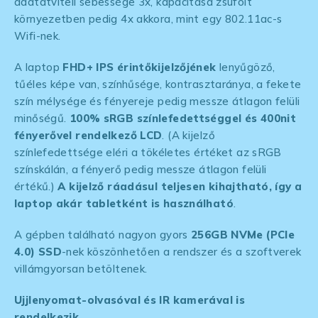
adatátviteli sebessége 3x, kapacitása zsúfolt
környezetben pedig 4x akkora, mint egy 802.11ac-s
Wifi-nek.
A laptop
FHD+ IPS érintőkijelzőjének
lenyűgöző,
tűéles képe van, színhűsége, kontrasztaránya, a fekete
szín mélysége és fényereje pedig messze átlagon felüli
minőségű.
100% sRGB
színlefedettséggel és 400nit
fényerővel rendelkező LCD
. (A kijelző
színlefedettsége eléri a tökéletes értéket az sRGB
színskálán, a fényerő pedig messze átlagon felüli
értékű.)
A kijelző ráadásul teljesen kihajtható, így a
laptop akár tabletként is használható
.
A gépben található nagyon gyors
256GB NVMe (PCIe
4.0) SSD
-nek köszönhetően a rendszer és a szoftverek
villámgyorsan betöltenek.
Ujjlenyomat-olvasóval és IR kamerával is
rendelkezik.