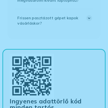
megvásárolni kívánt laptophoz?
Frissen pasztázott gépet kapok
vásárláskor?
Ingyenes adattörlő kód
minden tartós