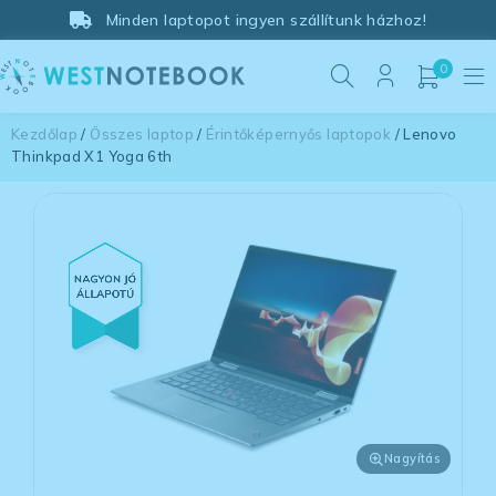
Minden laptopot ingyen szállítunk házhoz!
0
Kezdőlap
/
Összes laptop
/
Érintőképernyős laptopok
/ Lenovo
Thinkpad X1 Yoga 6th
Nagyítás