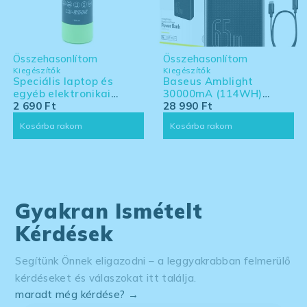
Összehasonlítom
Összehasonlítom
Kiegészítők
Kiegészítők
Speciális laptop és
Baseus Amblight
egyéb elektronikai
30000mA (114WH)
eszköz tisztító készlet -
2 690
Ft
powerbank - Laptoppal
28 990
Ft
nagy kiszerelés
kompatibilis powerbank
Kosárba rakom
Kosárba rakom
Gyakran Ismételt
Kérdések
Segítünk Önnek eligazodni – a leggyakrabban felmerülő
kérdéseket és válaszokat itt találja.
maradt még kérdése? →