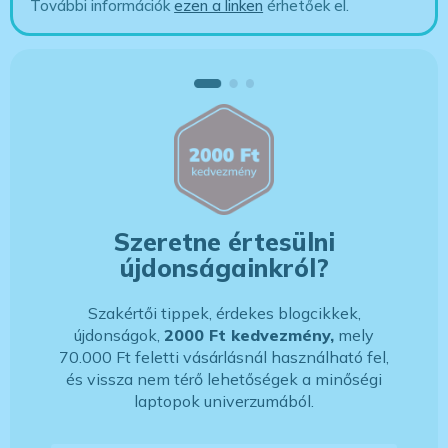
További információk
ezen a linken
érhetőek el.
Szeretne értesülni
újdonságainkról?
Szakértői tippek, érdekes blogcikkek,
újdonságok,
2000 Ft kedvezmény,
mely
70.000 Ft feletti vásárlásnál használható fel,
és vissza nem térő lehetőségek a minőségi
laptopok univerzumából.