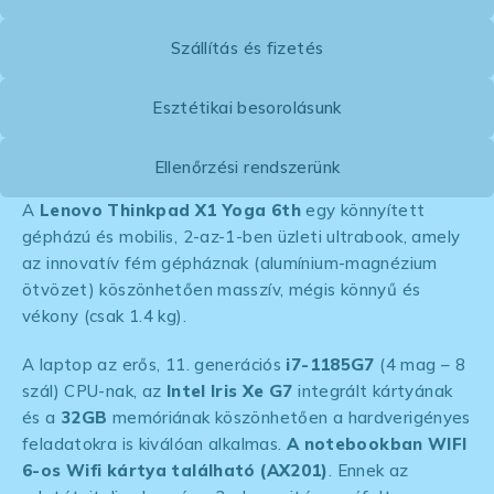
Szállítás és fizetés
Esztétikai besorolásunk
Ellenőrzési rendszerünk
A
Lenovo Thinkpad X1 Yoga 6th
egy könnyített
gépházú és mobilis, 2-az-1-ben üzleti ultrabook, amely
az innovatív fém gépháznak (alumínium-magnézium
ötvözet) köszönhetően masszív, mégis könnyű és
vékony (csak 1.4 kg).
A laptop az erős, 11. generációs
i7-1185G7
(4 mag – 8
szál) CPU-nak, az
Intel Iris Xe G7
integrált kártyának
és a
32GB
memóriának köszönhetően a hardverigényes
feladatokra is kiválóan alkalmas.
A notebookban WIFI
6-os Wifi kártya található (AX201)
. Ennek az