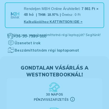
Rendeljen MBH Online Áruhitellel:
7 861 Ft ×
48 hó
| THM: 18.97% |
Önrész: 0 Ft
Kalkulációhoz
KATTINTSON IDE
»
Kérdése van, vagy beszámíttatná régi laptopját? Segítünk!
+36-30-7939-000
Üzenetet írok
Beszámíttatnám régi laptopomat
GONDTALAN VÁSÁRLÁS A
WESTNOTEBOOKNÁL!
30 NAPOS
PÉNZVISSZAFIZETÉS