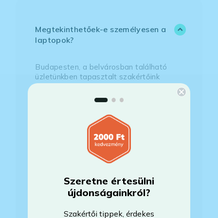
Megtekinthetőek-e személyesen a
laptopok?
Budapesten, a belvárosban található
üzletünkben tapasztalt szakértőink
segítenek minden felmerülő kérdés
megválaszolásában, és az Ön igényeinek
leginkább megfelelő laptop
kiválasztásában.
Minden a webshopunkban látható
laptop megtekinthető,
bármit
letesztelhet rajtuk üzletünkben.
Ellenőrizheti például:
Szeretne értesülni
– A laptop állapotát
újdonságainkról?
– A kijelző állapotát (pixelhibák, kopás
stb.)
– Az akkumulátor elhasználódását (Ez a
Szakértői tippek, érdekes