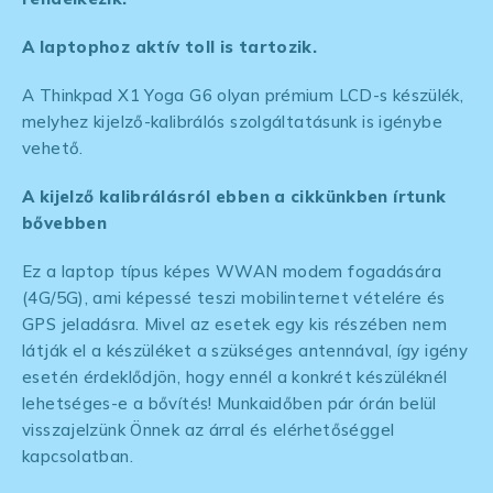
A laptophoz aktív toll is tartozik.
A Thinkpad X1 Yoga G6 olyan prémium LCD-s készülék,
melyhez kijelző-kalibrálós szolgáltatásunk is igénybe
vehető.
A kijelző kalibrálásról ebben a cikkünkben írtunk
bővebben
Ez a laptop típus képes WWAN modem fogadására
(4G/5G), ami képessé teszi mobilinternet vételére és
GPS jeladásra. Mivel az esetek egy kis részében nem
látják el a készüléket a szükséges antennával, így igény
esetén érdeklődjön, hogy ennél a konkrét készüléknél
lehetséges-e a bővítés! Munkaidőben pár órán belül
visszajelzünk Önnek az árral és elérhetőséggel
kapcsolatban.