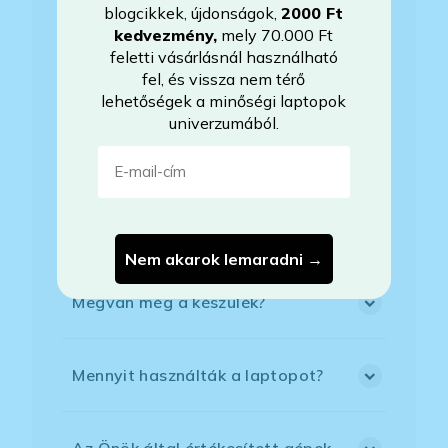
gyakorlatban azt jelenti, hogy egy
blogcikkek, újdonságok,
2000 Ft
diagnosztikai programmal ellenőrizheti,
kedvezmény
,
mely 70.000 Ft
hogy hány %-os állapotot jelez a
feletti vásárlásnál használható
szoftver.)
fel, és vissza nem térő
– A tényleges hardverspecifikációt (Ez
lehetőségek a minőségi laptopok
természetesen meg fog egyezni az
univerzumából.
általunk leírttal.)
E-mail-cím
Megtekinthetőek-e személyesen a
laptopok?
Nem akarok lemaradni →
Megvan még a készülék?
Mennyit használták a laptopot?