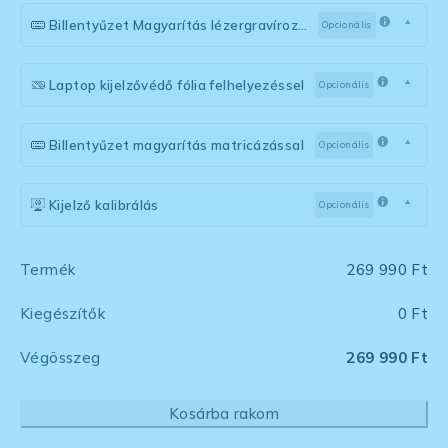
Billentyűzet Magyarítás lézergravírozással
Opcionális
Laptop kijelzővédő fólia felhelyezéssel
Opcionális
Billentyűzet magyarítás matricázással
Opcionális
Kijelző kalibrálás
Opcionális
Termék
269 990
Ft
Kiegészítők
0 Ft
Végösszeg
269 990 Ft
Kosárba rakom