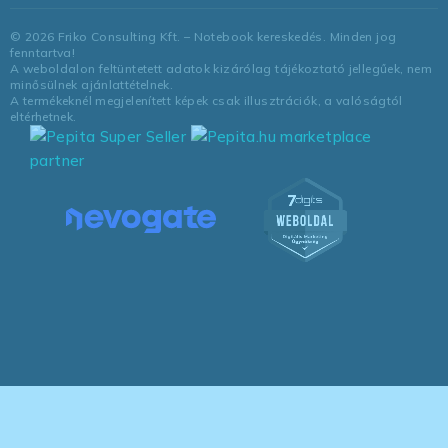
©
2026
Friko Consulting Kft. – Notebook kereskedés. Minden jog
fenntartva!
A weboldalon feltüntetett adatok kizárólag tájékoztató jellegűek, nem
minősülnek ajánlattételnek.
A termékeknél megjelenített képek csak illusztrációk, a valóságtól
eltérhetnek.
marketplace
partner