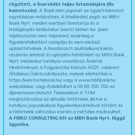
rögzített, a Szerződés teljes futamidejére (fix
kamatozás)
. A Bank nem jogosult az ügyleti kamatot
egyoldalúan módosítani. A hitelbírálat jogát az MBH
Bank Nyrt. minden esetben fenntartja és a
hiteligénylés bírálatakor önerőt kérhet be. Jelen
tájékoztatás nem teljeskörű, kizárólag a
figyelemfelkeltést szolgálja és nem minősül
ajánlattételnek. A hivatkozott áruhitelkonstrukció
részletes leírását és igénylési feltélteleit az MBH Bank
Nyrt. mindenkor hatályos vonatkozó Áruhitel
Hirdetményei, a Fogyasztási Kölcsön ÁSZF, valamint
Általános Üzletszabályzata, melyek elérhetőek a
https://westnotebook.hu/
vagy a www.mbhbank.hu
weboldalon, vagy érdeklődhet a 06 80 350 350-es
díjmentesen hívható Telebankon! A THM
meghatározása az aktuális feltételek, illetve a
hatályos jogszabályok figyelembevételével történt és
a feltételek változása esetén a mértéke módosulhat.
A FRIKO CONSULTING Kft az MBH Bank Nyrt. függő
ügynöke
.