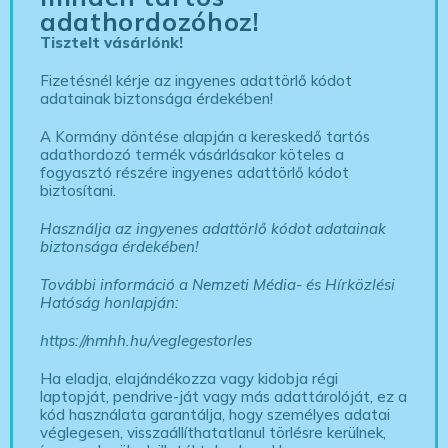
adathordozóhoz!
Tisztelt vásárlónk!
Fizetésnél kérje az ingyenes adattörlő kódot
adatainak biztonsága érdekében!
A Kormány döntése alapján a kereskedő tartós
adathordozó termék vásárlásakor köteles a
fogyasztó részére ingyenes adattörlő kódot
biztosítani.
Használja az ingyenes adattörlő kódot adatainak
biztonsága érdekében!
További információ a Nemzeti Média- és Hírközlési
Hatóság honlapján:
https://nmhh.hu/veglegestorles
Ha eladja, elajándékozza vagy kidobja régi
laptopját, pendrive-ját vagy más adattárolóját, ez a
kód használata garantálja, hogy személyes adatai
véglegesen, visszaállíthatatlanul törlésre kerülnek,