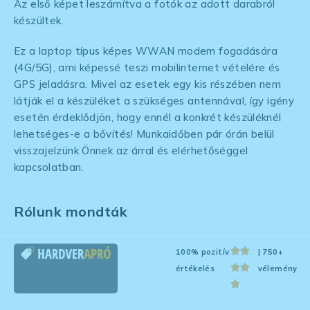
Az első képet leszámítva a fotók az adott darabról
készültek.
Ez a laptop típus képes WWAN modem fogadására
(4G/5G), ami képessé teszi mobilinternet vételére és
GPS jeladásra. Mivel az esetek egy kis részében nem
látják el a készüléket a szükséges antennával, így igény
esetén érdeklődjön, hogy ennél a konkrét készüléknél
lehetséges-e a bővítés! Munkaidőben pár órán belül
visszajelzünk Önnek az árral és elérhetőséggel
kapcsolatban.
Rólunk mondták
100% pozitív
| 750+
értékelés
vélemény