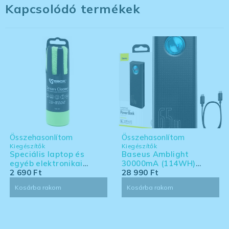
Kapcsolódó termékek
Összehasonlítom
Összehasonlítom
Kiegészítők
Kiegészítők
Speciális laptop és
Baseus Amblight
egyéb elektronikai
30000mA (114WH)
eszköz tisztító készlet -
2 690
Ft
powerbank - Laptoppal
28 990
Ft
nagy kiszerelés
kompatibilis powerbank
Kosárba rakom
Kosárba rakom