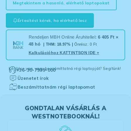
Megtekintem a hasonló, elérhető laptopokat
Értesítést kérek, ha elérhető lesz
Rendeljen MBH Online Áruhitellel:
6 405 Ft ×
48 hó
| THM: 18.97% |
Önrész: 0 Ft
Kalkulációhoz
KATTINTSON IDE
»
Kérdése van, vagy beszámíttatná régi laptopját? Segítünk!
+36-30-7939-000
Üzenetet írok
Beszámíttatnám régi laptopomat
GONDTALAN VÁSÁRLÁS A
WESTNOTEBOOKNÁL!