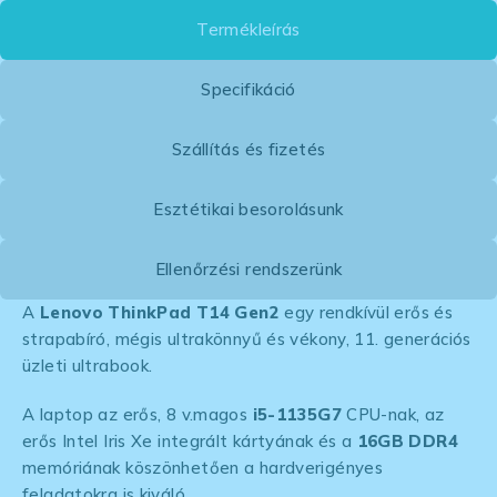
Termékleírás
Specifikáció
Szállítás és fizetés
Esztétikai besorolásunk
Ellenőrzési rendszerünk
A
Lenovo ThinkPad T14 Gen2
egy rendkívül erős és
strapabíró, mégis ultrakönnyű és vékony, 11. generációs
üzleti ultrabook.
A laptop az erős, 8 v.magos
i5-1135G7
CPU-nak, az
erős Intel Iris Xe integrált kártyának és a
16GB DDR4
memóriának köszönhetően a hardverigényes
feladatokra is kiváló.