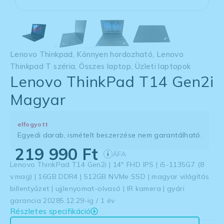
Lenovo Thinkpad
,
Könnyen hordozható
,
Lenovo
Thinkpad T széria
,
Összes laptop
,
Üzleti laptopok
Lenovo ThinkPad T14 Gen2i
Magyar
elfogyott
Egyedi darab, ismételt beszerzése nem garantálható.
219 990
Ft
ÁFA
i
Lenovo ThinkPad T14 Gen2i | 14″ FHD IPS | i5-1135G7 (8
v.mag) | 16GB DDR4 | 512GB NVMe SSD | magyar világítós
billentyűzet | ujjlenyomat-olvasó | IR kamera | gyári
garancia 20285.12.29-ig / 1 év
Részletes specifikáció