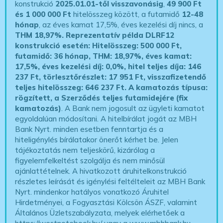
konstrukció
2025.01.01-től visszavonásig
,
49 900 Ft
és 1 000 000 Ft
hitelösszeg között, a futamidő
12-48
hónap
, az éves kamat 17,5%, éves kezelési díj nincs, a
THM 18,97%.
Reprezentatív példa DLRF12
konstrukció esetén: Hitelösszeg: 500 000 Ft,
futamidő: 36 hónap, THM: 18,97%, éves kamat:
17,5%, éves kezelési díj: 0,0%, hitel teljes díja: 146
237 Ft, törlesztőrészlet: 17 951 Ft, visszafizetendő
teljes hitelösszeg: 646 237 Ft.
A kamatozás típusa:
rögzített, a Szerződés teljes futamidejére (fix
kamatozás)
. A Bank nem jogosult az ügyleti kamatot
egyoldalúan módosítani. A hitelbírálat jogát az MBH
Bank Nyrt. minden esetben fenntartja és a
hiteligénylés bírálatakor önerőt kérhet be. Jelen
tájékoztatás nem teljeskörű, kizárólag a
figyelemfelkeltést szolgálja és nem minősül
ajánlattételnek. A hivatkozott áruhitelkonstrukció
részletes leírását és igénylési feltélteleit az MBH Bank
Nyrt. mindenkor hatályos vonatkozó Áruhitel
Hirdetményei, a Fogyasztási Kölcsön ÁSZF, valamint
Általános Üzletszabályzata, melyek elérhetőek a