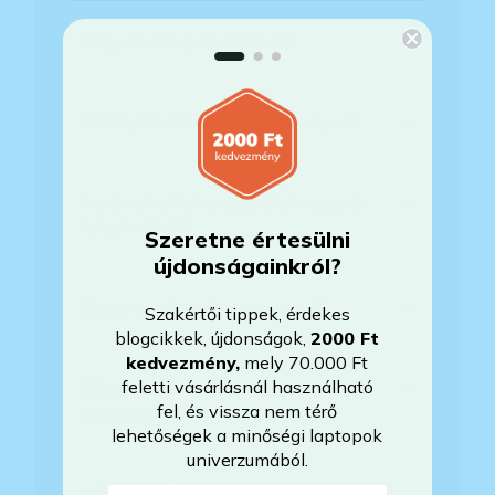
Megvan még a készülék?
Mennyit használták a laptopot?
Az Önök által értékesített gépek
felújítottak?
Szeretne értesülni
újdonságainkról?
Mire vonatkozik a garancia?
Szakértői tippek, érdekes
blogcikkek, újdonságok,
2000 Ft
kedvezmény
,
mely 70.000 Ft
feletti vásárlásnál használható
Milyen akkumulátorállapotra
fel, és vissza nem térő
számíthatok?
lehetőségek a minőségi laptopok
univerzumából.
Mikor lesz készleten a laptop, ha
E-mail-cím