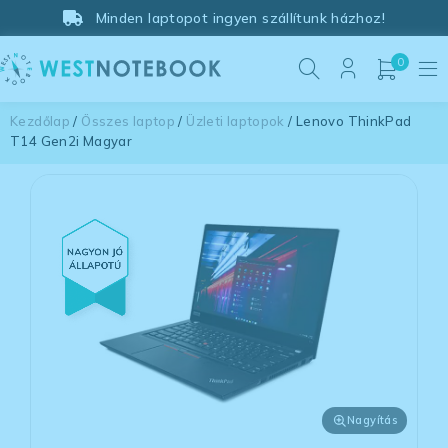
Minden laptopot ingyen szállítunk házhoz!
0
Kezdőlap
/
Összes laptop
/
Üzleti laptopok
/ Lenovo ThinkPad
T14 Gen2i Magyar
Nagyítás