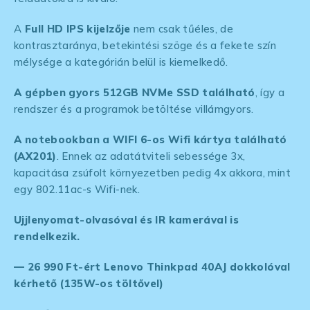
A
Full HD IPS
kijelzője
nem csak tűéles, de
kontrasztaránya, betekintési szöge és a fekete szín
mélysége a kategórián belül is kiemelkedő.
A gépben gyors 512GB NVMe SSD található
, így a
rendszer és a programok betöltése villámgyors.
A notebookban a WIFI 6-os Wifi kártya található
(AX201)
. Ennek az adatátviteli sebessége 3x,
kapacitása zsúfolt környezetben pedig 4x akkora, mint
egy 802.11ac-s Wifi-nek.
Ujjlenyomat-olvasóval és IR kamerával is
rendelkezik.
— 26 990 Ft-ért Lenovo Thinkpad 40AJ dokkolóval
kérhető (135W-os töltővel)