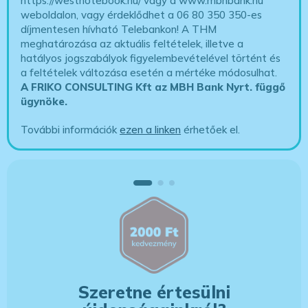
https://westnotebook.hu/
vagy a www.mbhbank.hu
weboldalon, vagy érdeklődhet a 06 80 350 350-es
díjmentesen hívható Telebankon! A THM
meghatározása az aktuális feltételek, illetve a
hatályos jogszabályok figyelembevételével történt és
a feltételek változása esetén a mértéke módosulhat.
A FRIKO CONSULTING Kft az MBH Bank Nyrt. függő
ügynöke
.
További információk
ezen a linken
érhetőek el.
Szeretne értesülni