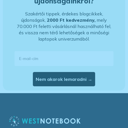
újdonságainkról?
Szakértői tippek, érdekes blogcikkek,
újdonságok,
2000 Ft kedvezmény,
mely
70.000 Ft feletti vásárlásnál használható fel,
és vissza nem térő lehetőségek a minőségi
laptopok univerzumából.
E-mail-cím
Nem akarok lemaradni →