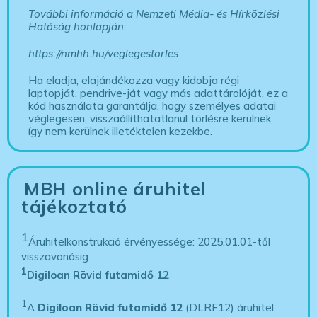
További információ a Nemzeti Média- és Hírközlési
Hatóság honlapján:
https://nmhh.hu/veglegestorles
Ha eladja, elajándékozza vagy kidobja régi
laptopját, pendrive-ját vagy más adattárolóját, ez a
kód használata garantálja, hogy személyes adatai
véglegesen, visszaállíthatatlanul törlésre kerülnek,
így nem kerülnek illetéktelen kezekbe.
MBH online áruhitel
tájékoztató
1
Áruhitelkonstrukció érvényessége: 2025.01.01-től
visszavonásig
1
Digiloan Rövid futamidő 12
1
A
Digiloan Rövid futamidő 12
(DLRF12) áruhitel