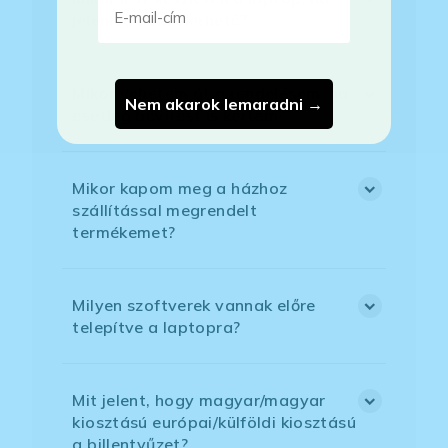
jelenleg nem elérhető?
Mikor vehetem át a rendelésem, ha
Nem akarok lemaradni →
esetleg bővítést is kértem?
Mikor kapom meg a házhoz
szállítással megrendelt
termékemet?
Milyen szoftverek vannak előre
telepítve a laptopra?
Mit jelent, hogy magyar/magyar
kiosztású európai/külföldi kiosztású
a billentyűzet?