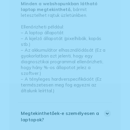
Minden a webshopunkban látható
laptop megtekinthető,
bármit
letesztelhet rajtuk üzletünkben.
Ellenőrizheti például:
– A laptop állapotát
– A kijelző állapotát (pixelhibák, kopás
stb.)
– Az akkumulátor elhasználódását (Ez a
gyakorlatban azt jelenti, hogy egy
diagnosztikai programmal ellenőrizheti,
hogy hány %-os állapotot jelez a
szoftver.)
– A tényleges hardverspecifikációt (Ez
természetesen meg fog egyezni az
általunk leírttal.)
Megtekinthetőek-e személyesen a
laptopok?