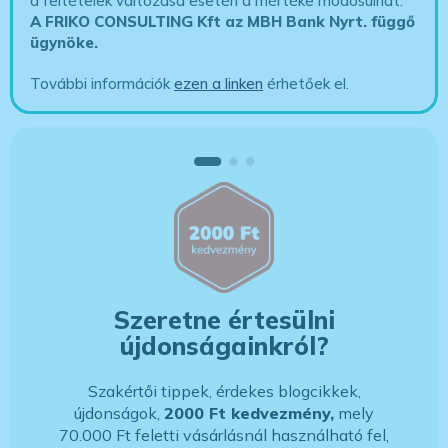
a feltételek változása esetén a mértéke módosulhat.
A FRIKO CONSULTING Kft az MBH Bank Nyrt. függő
ügynöke
.
További információk
ezen a linken
érhetőek el.
Szeretne értesülni
újdonságainkról?
Szakértői tippek, érdekes blogcikkek,
újdonságok,
2000 Ft kedvezmény,
mely
70.000 Ft feletti vásárlásnál használható fel,