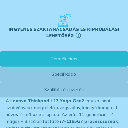
INGYENES SZAKTANÁCSADÁS ÉS KIPRÓBÁLÁSI
LEHETŐSÉG
Termékleírás
Specifikáció
Szállítás és fizetés
A
Lenovo Thinkpad L13
Yoga Gen2
egy katonai
szabványnak megfelelő, üvegszálas, könnyű kompozit
házas 2-in-1 üzleti laptop. Az erős 11. generációs, 4
magos – 8 szálon futtató
i7-1165G7 processzornak
,