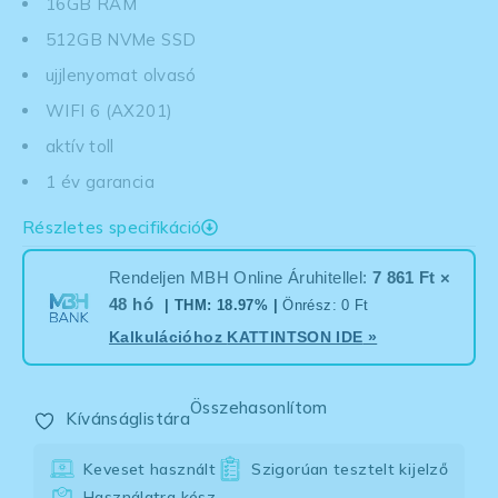
16GB RAM
512GB NVMe SSD
ujjlenyomat olvasó
WIFI 6 (AX201)
aktív toll
1 év garancia
Részletes specifikáció
Rendeljen MBH Online Áruhitellel:
7 861 Ft ×
48 hó
| THM: 18.97% |
Önrész: 0 Ft
Kalkulációhoz
KATTINTSON IDE
»
Összehasonlítom
Kívánságlistára
Keveset használt
Szigorúan tesztelt kijelző
Használatra kész