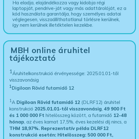
Ha eladja, elajándékozza vagy kidobja régi
laptopját, pendrive-ját vagy más adattárolóját, ez a
kód használata garantálja, hogy személyes adatai
véglegesen, visszaállíthatatlanul törlésre kerülnek,
így nem kerülnek illetéktelen kezekbe.
MBH online áruhitel
tájékoztató
1
Áruhitelkonstrukció érvényessége: 2025.01.01-től
visszavonásig
1
Digiloan Rövid futamidő 12
1
A
Digiloan Rövid futamidő 12
(DLRF12) áruhitel
konstrukció
2025.01.01-től visszavonásig
,
49 900 Ft
és 1 000 000 Ft
hitelösszeg között, a futamidő
12-48
hónap
, az éves kamat 17,5%, éves kezelési díj nincs, a
THM 18,97%.
Reprezentatív példa DLRF12
konstrukció esetén: Hitelösszeg: 500 000 Ft,