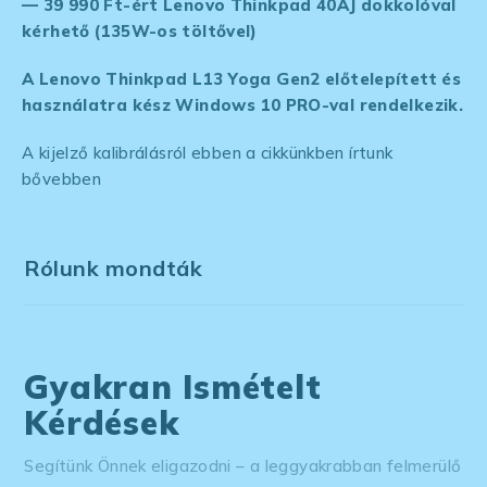
— 39 990 Ft-ért Lenovo Thinkpad 40AJ dokkolóval
kérhető (135W-os töltővel)
A Lenovo Thinkpad L13 Yoga Gen2 előtelepített és
használatra kész Windows 10 PRO-val rendelkezik.
A kijelző kalibrálásról ebben a cikkünkben írtunk
bővebben
Rólunk mondták
Gyakran Ismételt
Kérdések
Segítünk Önnek eligazodni – a leggyakrabban felmerülő