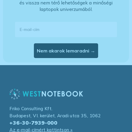
és vissza nem térő lehetőségek a minőségi
laptopok univerzumából.
E-mail-cím
Nem akarok lemaradni →
Friko Consulting Kft.
Budapest, VI. kerület, Aradi utca 35., 1062
+36-30-7939-000
Az e-mail-címért kattintson »