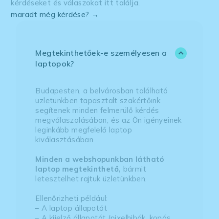
kérdéseket és válaszokat itt találja.
maradt még kérdése? →
Megtekinthetőek-e személyesen a
laptopok?
Budapesten, a belvárosban található
üzletünkben tapasztalt szakértőink
segítenek minden felmerülő kérdés
megválaszolásában, és az Ön igényeinek
leginkább megfelelő laptop
kiválasztásában.
Minden a webshopunkban látható
laptop megtekinthető,
bármit
letesztelhet rajtuk üzletünkben.
Ellenőrizheti például:
– A laptop állapotát
– A kijelző állapotát (pixelhibák, kopás