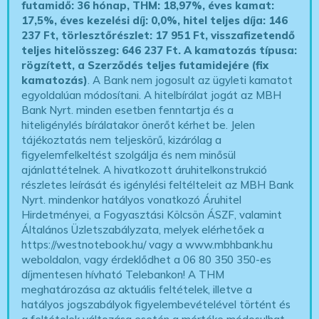
futamidő: 36 hónap, THM: 18,97%, éves kamat:
17,5%, éves kezelési díj: 0,0%, hitel teljes díja: 146
237 Ft, törlesztőrészlet: 17 951 Ft, visszafizetendő
teljes hitelösszeg: 646 237 Ft.
A kamatozás típusa:
rögzített, a Szerződés teljes futamidejére (fix
kamatozás)
. A Bank nem jogosult az ügyleti kamatot
egyoldalúan módosítani. A hitelbírálat jogát az MBH
Bank Nyrt. minden esetben fenntartja és a
hiteligénylés bírálatakor önerőt kérhet be. Jelen
tájékoztatás nem teljeskörű, kizárólag a
figyelemfelkeltést szolgálja és nem minősül
ajánlattételnek. A hivatkozott áruhitelkonstrukció
részletes leírását és igénylési feltélteleit az MBH Bank
Nyrt. mindenkor hatályos vonatkozó Áruhitel
Hirdetményei, a Fogyasztási Kölcsön ÁSZF, valamint
Általános Üzletszabályzata, melyek elérhetőek a
https://westnotebook.hu/
vagy a www.mbhbank.hu
weboldalon, vagy érdeklődhet a 06 80 350 350-es
díjmentesen hívható Telebankon! A THM
meghatározása az aktuális feltételek, illetve a
hatályos jogszabályok figyelembevételével történt és