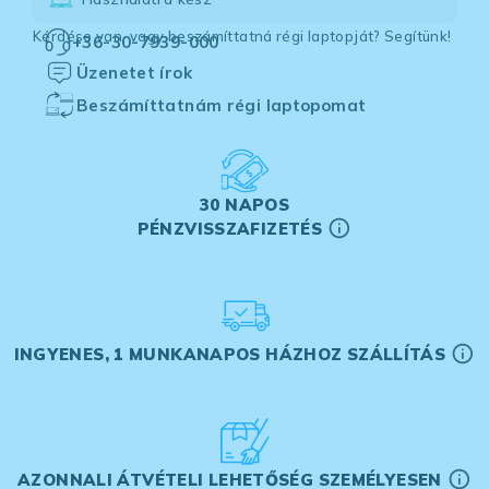
Kérdése van, vagy beszámíttatná régi laptopját? Segítünk!
+36-30-7939-000
Üzenetet írok
Beszámíttatnám régi laptopomat
30 NAPOS
PÉNZVISSZAFIZETÉS
INGYENES, 1 MUNKANAPOS HÁZHOZ SZÁLLÍTÁS
AZONNALI ÁTVÉTELI LEHETŐSÉG SZEMÉLYESEN