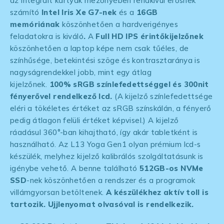
az integrált kártyák mezőnyében rendkívül erősnek
számító
Intel Iris Xe G7-nek
és a
16GB
memóriának
köszönhetően a hardverigényes
feladatokra is kiváló
.
A
Full HD IPS
érintőkijelzőnek
köszönhetően a laptop képe nem csak tűéles, de
színhűsége, betekintési szöge és kontrasztaránya is
nagyságrendekkel jobb, mint egy átlag
kijelzőnek.
100% sRGB színlefedettséggel és 300nit
fényerővel rendelkező lcd.
(A kijelző színlefedettsége
eléri a tökéletes értéket az sRGB színskálán, a fényerő
pedig átlagon felüli értéket képvisel.) A kijelző
ráadásul 360°-ban kihajtható, így akár tabletként is
használható. Az L13 Yoga Gen1 olyan prémium lcd-s
készülék, melyhez kijelző kalibrálós szolgáltatásunk is
igénybe vehető. A benne található
512GB-os NVMe
SSD
-nek köszönhetően a rendszer és a programok
villámgyorsan betöltenek.
A készülékhez aktív toll is
tartozik.
Ujjlenyomat olvasóval is rendelkezik.