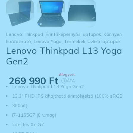
Lenovo Thinkpad
,
Érintőképernyős laptopok
,
Könnyen
hordozható
,
Lenovo Yoga
,
Termékek
,
Üzleti laptopok
Lenovo Thinkpad L13 Yoga
Gen2
elfogyott
269 990
Ft
ÁFA
i
Lenovo Thinkpad L13 Yoga Gen2
13.3" FHD IPS kihajtható érintőkijelző (100% sRGB
300nit)
i7-1165G7 (8 v.mag)
Intel Iris Xe G7