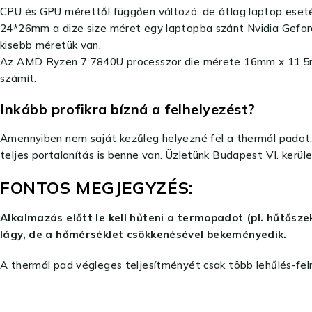
CPU és GPU mérettől függően változó, de átlag laptop eseté
24*26mm a dize size méret egy laptopba szánt Nvidia Gefo
kisebb méretük van.
Az AMD Ryzen 7 7840U processzor die mérete 16mm x 11,5mm
számít.
Inkább profikra bízná a felhelyezést?
Amennyiben nem saját kezűleg helyezné fel a thermál padot, 
teljes portalanítás is benne van. Üzletünk Budapest VI. kerül
FONTOS MEGJEGYZÉS:
Alkalmazás előtt le kell hűteni a termopadot (pl. hűtős
lágy, de a hőmérséklet csökkenésével bekeményedik.
A thermál pad végleges teljesítményét csak több lehűlés-felm