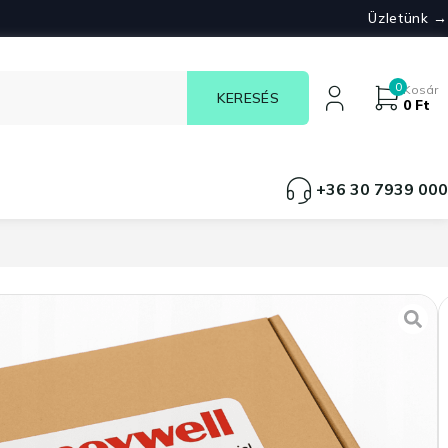
Üzletünk →
0
Kosár
0
Ft
+36 30 7939 000
hőátadó közegek
7950 thermál pad (40 mm x
11 db elérhető