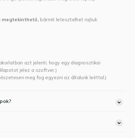
p megtekinthető,
bármit letesztelhet rajtuk
korlatban azt jelenti, hogy egy diagnosztikai
lapotot jelez a szoftver.)
észetesen meg fog egyezni az általunk leírttal.)
opok?