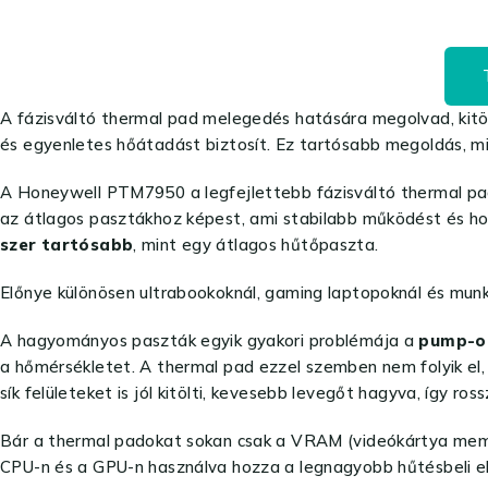
A fázisváltó thermal pad melegedés hatására megolvad, kitölt
és egyenletes hőátadást biztosít. Ez tartósabb megoldás, m
A Honeywell PTM7950 a legfejlettebb fázisváltó thermal pad
az átlagos pasztákhoz képest, ami stabilabb működést és h
szer tartósabb
, mint egy átlagos hűtőpaszta.
Előnye különösen ultrabookoknál, gaming laptopoknál és munk
A hagyományos paszták egyik gyakori problémája a
pump-o
a hőmérsékletet. A thermal pad ezzel szemben nem folyik el, 
sík felületeket is jól kitölti, kevesebb levegőt hagyva, így r
Bár a thermal padokat sokan csak a VRAM (videókártya memór
CPU-n és a GPU-n használva hozza a legnagyobb hűtésbeli e