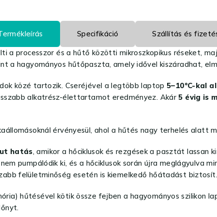
Termékleírás
Specifikáció
Szállítás és fizeté
i a processzor és a hűtő közötti mikroszkopikus réseket, majd
int a hagyományos hűtőpaszta, amely idővel kiszáradhat, el
ok közé tartozik. Cseréjével a legtöbb laptop
5–10°C-kal 
osszabb alkatrész-élettartamot eredményez. Akár
5 évig is 
aállomásoknál érvényesül, ahol a hűtés nagy terhelés alatt 
ut hatás
, amikor a hőciklusok és rezgések a pasztát lassan k
nem pumpálódik ki, és a hőciklusok során újra meglágyulva min
osszabb felületminőség esetén is kiemelkedő hőátadást biztosít
ia) hűtésével kötik össze fejben a hagyományos szilikon lap
lőnyt.