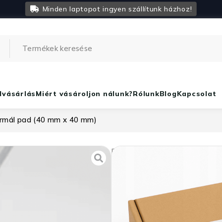
Minden laptopot ingyen szállítunk házhoz!
lvásárlás
Miért vásároljon nálunk?
Rólunk
Blog
Kapcsolat
rmál pad (40 mm x 40 mm)
Paszták
,
pasztázás és egyéb 
Honeywell PTM
40 mm)