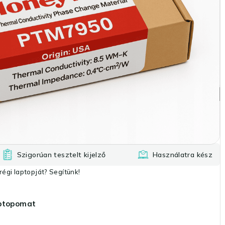
pad
Kosárba rakom
lítom
Szigorúan tesztelt kijelző
Használatra kész
égi laptopját? Segítünk!
aptopomat