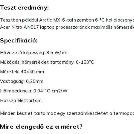
Teszt eredmény:
Tesztben például Arctic MX-6-tal szemben 6
°
C-kal alacsony
Acer Nitro AN517 laptop processzorának maximális hőmérsékl
Specifikáció:
Hővezető képesség: 8.5 W/mk
Működési hőmérséklet tartomány: 0-150°C
Méretek: 40×40 mm
Vastagság: 0,25mm
Hőimpedancia: 0.04 ˚C-cm2/W
Hosszú élettartam
Minden készlet tartalmaz egy szerszámkészletet a termopad
Mire elengedő ez a méret?