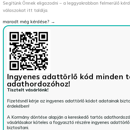
Segítünk Önnek eligazodni – a leggyakrabban felmerülő kér
válaszokat itt találja.
maradt még kérdése? →
Ingyenes adattörlő kód minden t
adathordozóhoz!
Tisztelt vásárlónk!
Fizetésnél kérje az ingyenes adattörlő kódot adatainak biz
érdekében!
A Kormány döntése alapján a kereskedő tartós adathordoz
vásárlásakor köteles a fogyasztó részére ingyenes adattörl
biztosítani.