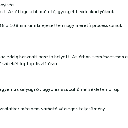
nyiség.
mít. Az átlagosabb méretű, gyengébb videókártyáknak
,8 x 10,8mm, ami kifejezetten nagy méretű processzornak
l az eddig használt paszta helyett. Az árban természetesen a
észülékét laptop tisztításra.
 legyen az anyagról, ugyanis szobahőmérsékleten a lap
asználatkor még nem várható végleges teljesítmény.