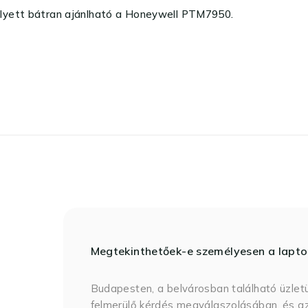
elyett bátran ajánlható a Honeywell PTM7950.
Megtekinthetőek-e személyesen a lapt
Budapesten, a belvárosban található üzlet
felmerülő kérdés megválaszolásában, és az