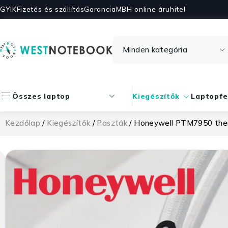
GYIK
Fizetés és szállítás
Garancia
MBH online áruhitel
Összes laptop
Kiegészítők
Laptopfe
Kezdőlap
/
Kiegészítők
/
Paszták
/ Honeywell PTM7950 the