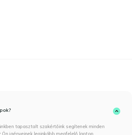
opok?
ünkben tapasztalt szakértőink segítenek minden
 Ön igényeinek leginkább megfelelő laptop