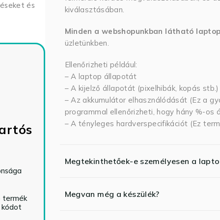
déseket és
kiválasztásában.
Minden a webshopunkban látható lapto
üzletünkben.
Ellenőrizheti például:
– A laptop állapotát
– A kijelző állapotát (pixelhibák, kopás stb.)
– Az akkumulátor elhasználódását (Ez a gya
programmal ellenőrizheti, hogy hány %-os ál
– A tényleges hardverspecifikációt (Ez term
artós
Megtekinthetőek-e személyesen a lapt
tonsága
Megvan még a készülék?
ó termék
ő kódot