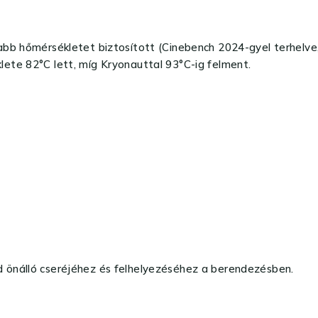
abb hőmérsékletet biztosított (Cinebench 2024-gyel terhelve
ete 82°C lett, míg Kryonauttal 93°C-ig felment.
 önálló cseréjéhez és felhelyezéséhez a berendezésben.