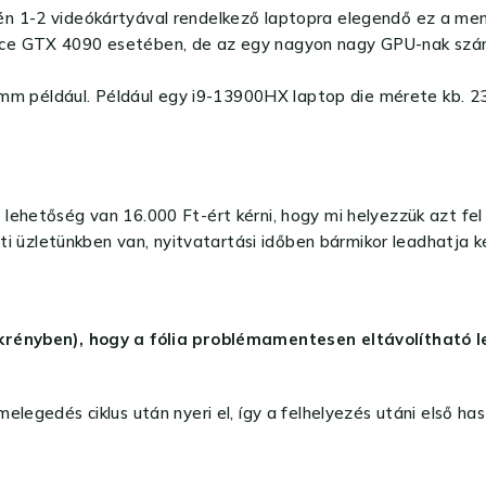
n 1-2 videókártyával rendelkező laptopra elegendő ez a men
rce GTX 4090 esetében, de az egy nagyon nagy GPU-nak szá
 például. Például egy i9-13900HX laptop die mérete kb. 23
lehetőség van 16.000 Ft-ért kérni, hogy mi helyezzük azt fe
eti üzletünkben van, nyitvatartási időben bármikor leadhatja k
zekrényben), hogy a fólia problémamentesen eltávolítható
elegedés ciklus után nyeri el, így a felhelyezés utáni első h