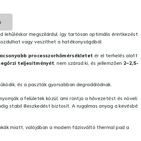
s
 lehűléskor megszilárdul, így tartósan optimális érintkezést
mozdulhat vagy veszíthet a hatékonyságából.
alacsonyabb processzorhőmérsékletet
ér el terhelés alatt
megőrzi teljesítményét
, nem szárad ki, és jellemzően
2–2,5-
működik, és a paszták gyorsabban degradálódnak.
inyomják a felületek közül, ami rontja a hővezetést és növeli
dig stabil illeszkedést biztosít. A rugalmas anyag a kevésbé
.
kák miatt, valójában a modern fázisváltó thermal pad a