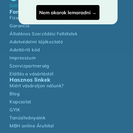
Sütibeállítás
Fontos információk
Nem akarok lemaradni →
Fizetés és szállítás
Garancia
Általános Szerződési Feltételek
Adatvédelmi tájékoztató
Adattörlő kód
Impresszum
Szervizpartnerség
Elállás a vásárlástól
Hasznos linkek
Miért vásároljon nálunk?
Blog
Kapcsolat
GYIK
Tanúsítványaink
MBH online Áruhitel