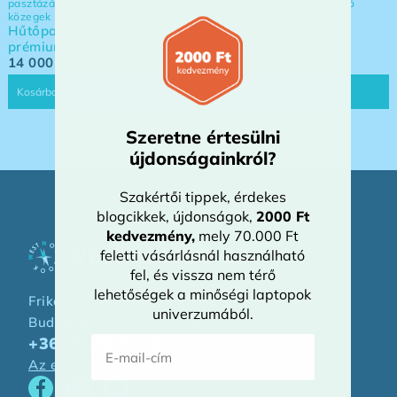
pasztázás és egyéb hőátadó
pasztázás és egyéb hőátadó
közegek
közegek
Hűtőpaszta cserélése
Hűtőpaszta cserélése
prémium Thermal Grizzly
prémium, 2-3-szor
Kryonaut hővezető
14 000
Ft
tartósabb Honeywell
16 000
Ft
pasztára
PTM7950 fázisváltó
Kosárba rakom
Kosárba rakom
thermál padra
Szeretne értesülni
újdonságainkról?
Szakértői tippek, érdekes
blogcikkek, újdonságok,
2000 Ft
kedvezmény
,
mely 70.000 Ft
feletti vásárlásnál használható
fel, és vissza nem térő
lehetőségek a minőségi laptopok
Friko Consulting Kft.
univerzumából.
Budapest, VI. kerület, Aradi utca 35., 1062
E-mail-cím
+36-30-7939-000
Az e-mail-címért kattintson »