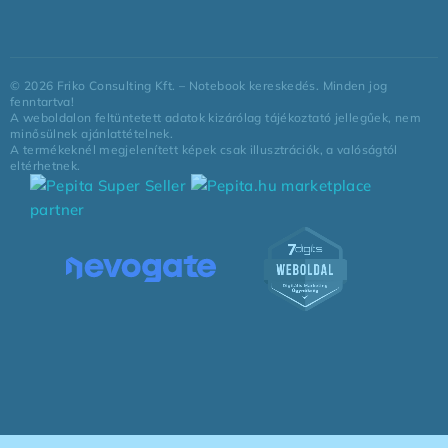
©
2026
Friko Consulting Kft. – Notebook kereskedés. Minden jog
fenntartva!
A weboldalon feltüntetett adatok kizárólag tájékoztató jellegűek, nem
minősülnek ajánlattételnek.
A termékeknél megjelenített képek csak illusztrációk, a valóságtól
eltérhetnek.
marketplace
partner