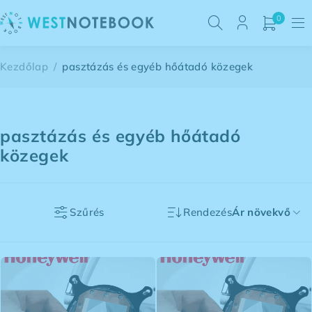
0
Kezdőlap
/
pasztázás és egyéb hőátadó közegek
pasztázás és egyéb hőátadó
közegek
Szűrés
Rendezés
Ár növekvő