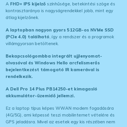
A
FHD+ IPS kijelző
színhűsége, betekintési szöge és
kontrasztaránya is nagyságrendekkel jobb, mint egy
átlag kijelzőnek.
A laptopban nagyon gyors 512GB-os NVMe SSD
(PCIe 4.0) található
, így a rendszer és a programok
villámgyorsan betöltenek.
Bekapcsológombba integrált ujjlenyomat-
olvasóval és Windows Hello arcfelismerős
bejelentkezést támogató IR kamerával is
rendelkezik.
A Dell Pro 14 Plus PB14250-et kimagasló
akkumulátor-üzemidő jellemzi.
Ez a laptop típus képes WWAN modem fogadására
(4G/5G), ami képessé teszi mobilinternet vételére és
GPS jeladásra. Mivel az esetek egy kis részében nem