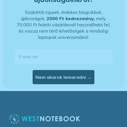
Szakértői tippek, érdekes blogcikkek,
újdonságok,
2000 Ft kedvezmény,
mely
70.000 Ft feletti vásárlásnál használható fel,
és vissza nem térő lehetőségek a minőségi
laptopok univerzumából.
E-mail-cím
Nem akarok lemaradni →