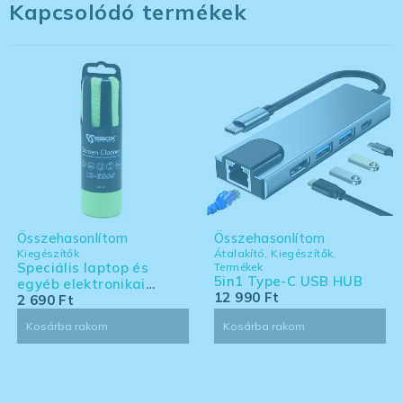
Kapcsolódó termékek
Összehasonlítom
Összehasonlítom
Kiegészítők
Átalakító
,
Kiegészítők
,
Speciális laptop és
Termékek
5in1 Type-C USB HUB
egyéb elektronikai
12 990
Ft
eszköz tisztító készlet -
2 690
Ft
nagy kiszerelés
Kosárba rakom
Kosárba rakom