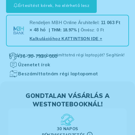
Értesítést kérek, ha elérhető lesz
Rendeljen MBH Online Áruhitellel:
11 063 Ft
× 48 hó
| THM: 18.97% |
Önrész: 0 Ft
Kalkulációhoz
KATTINTSON IDE
»
Kérdése van, vagy beszámíttatná régi laptopját? Segítünk!
+36-30-7939-000
Üzenetet írok
Beszámíttatnám régi laptopomat
GONDTALAN VÁSÁRLÁS A
WESTNOTEBOOKNÁL!
30 NAPOS
PÉNZVISSZAFIZETÉS