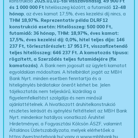
konstrukció
2025.01.01-től visszavonásig
,
49 900 Ft
és 1 000 000 Ft
hitelösszeg között, a futamidő
12-48
hónap
, az éves kamat 17,5%, éves kezelési díj nincs, a
THM 18,97%.
Reprezentatív példa DLRF12
konstrukció esetén: Hitelösszeg: 500 000 Ft,
futamidő: 36 hónap, THM: 18,97%, éves kamat:
17,5%, éves kezelési díj: 0,0%, hitel teljes díja: 146
237 Ft, törlesztőrészlet: 17 951 Ft, visszafizetendő
teljes hitelösszeg: 646 237 Ft.
A kamatozás típusa:
rögzített, a Szerződés teljes futamidejére (fix
kamatozás)
. A Bank nem jogosult az ügyleti kamatot
egyoldalúan módosítani. A hitelbírálat jogát az MBH
Bank Nyrt. minden esetben fenntartja és a
hiteligénylés bírálatakor önerőt kérhet be. Jelen
tájékoztatás nem teljeskörű, kizárólag a
figyelemfelkeltést szolgálja és nem minősül
ajánlattételnek. A hivatkozott áruhitelkonstrukció
részletes leírását és igénylési feltélteleit az MBH Bank
Nyrt. mindenkor hatályos vonatkozó Áruhitel
Hirdetményei, a Fogyasztási Kölcsön ÁSZF, valamint
Általános Üzletszabályzata, melyek elérhetőek a
https://westnotebook.hu/
vagy a www.mbhbank.hu