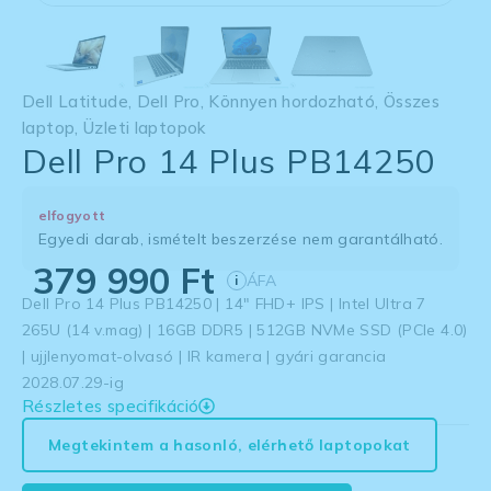
Dell Latitude
,
Dell Pro
,
Könnyen hordozható
,
Összes
laptop
,
Üzleti laptopok
Dell Pro 14 Plus PB14250
elfogyott
Egyedi darab, ismételt beszerzése nem garantálható.
379 990
Ft
ÁFA
i
Dell Pro 14 Plus PB14250 | 14″ FHD+ IPS | Intel Ultra 7
265U (14 v.mag) | 16GB DDR5 | 512GB NVMe SSD (PCIe 4.0)
| ujjlenyomat-olvasó | IR kamera | gyári garancia
2028.07.29-ig
Részletes specifikáció
Megtekintem a hasonló, elérhető laptopokat