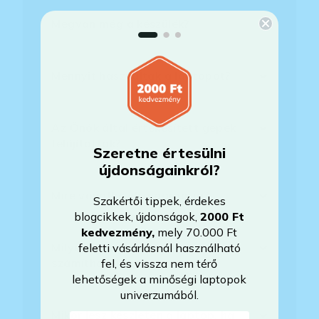
Megvan még a készülék?
Mennyit használták a laptopot?
Az Önök által értékesített gépek
felújítottak?
Szeretne értesülni
újdonságainkról?
Mire vonatkozik a garancia?
Szakértői tippek, érdekes
blogcikkek, újdonságok,
2000 Ft
kedvezmény
,
mely 70.000 Ft
Milyen akkumulátorállapotra
feletti vásárlásnál használható
számíthatok?
fel, és vissza nem térő
lehetőségek a minőségi laptopok
univerzumából.
Mikor lesz készleten a laptop, ha
E-mail-cím