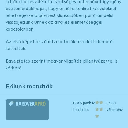
látják el a készüléket a szükséges antennával, így igény
esetén érdeklődjön, hogy ennél a konkrét készüléknél
lehetséges-e a bővítés! Munkaidőben pár órán belül
visszajelzünk Önnek az árral és elérhetőséggel
kapcsolatban.
Az első képet leszámítva a fotók az adott darabról
készültek.
Egyeztetés szerint magyar világítós billentyűzettel is
kérhető.
Rólunk mondták
100% pozitív
| 750+
értékelés
vélemény