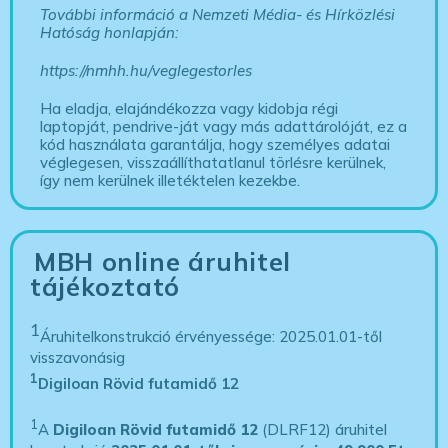
További információ a Nemzeti Média- és Hírközlési
Hatóság honlapján:
https://nmhh.hu/veglegestorles
Ha eladja, elajándékozza vagy kidobja régi
laptopját, pendrive-ját vagy más adattárolóját, ez a
kód használata garantálja, hogy személyes adatai
véglegesen, visszaállíthatatlanul törlésre kerülnek,
így nem kerülnek illetéktelen kezekbe.
MBH online áruhitel
tájékoztató
1
Áruhitelkonstrukció érvényessége: 2025.01.01-től
visszavonásig
1
Digiloan Rövid futamidő 12
1
A
Digiloan Rövid futamidő 12
(DLRF12) áruhitel