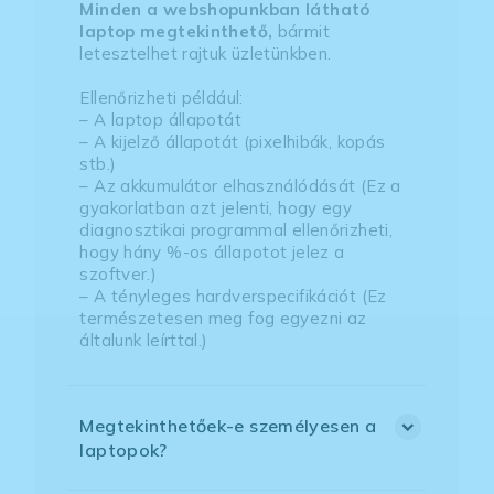
Minden a webshopunkban látható
laptop megtekinthető,
bármit
letesztelhet rajtuk üzletünkben.
Ellenőrizheti például:
– A laptop állapotát
– A kijelző állapotát (pixelhibák, kopás
stb.)
– Az akkumulátor elhasználódását (Ez a
gyakorlatban azt jelenti, hogy egy
diagnosztikai programmal ellenőrizheti,
hogy hány %-os állapotot jelez a
szoftver.)
– A tényleges hardverspecifikációt (Ez
természetesen meg fog egyezni az
általunk leírttal.)
Megtekinthetőek-e személyesen a
laptopok?