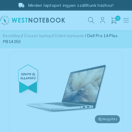
Minden laptopot ingyen szállítunk házhoz!
0
Kezdőlap
/
Összes laptop
/
Üzleti laptopok
/ Dell Pro 14 Plus
PB14250
Nagyítás