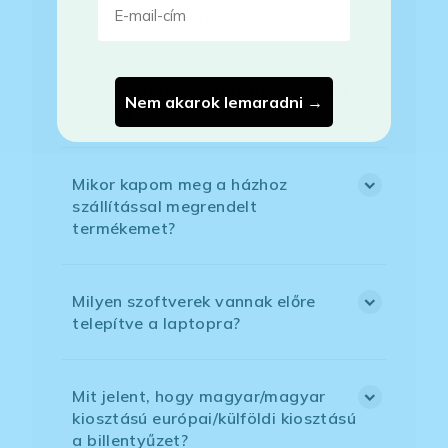
jelenleg nem elérhető?
Mikor vehetem át a rendelésem, ha
Nem akarok lemaradni →
esetleg bővítést is kértem?
Mikor kapom meg a házhoz
szállítással megrendelt
termékemet?
Milyen szoftverek vannak előre
telepítve a laptopra?
Mit jelent, hogy magyar/magyar
kiosztású európai/külföldi kiosztású
a billentyűzet?