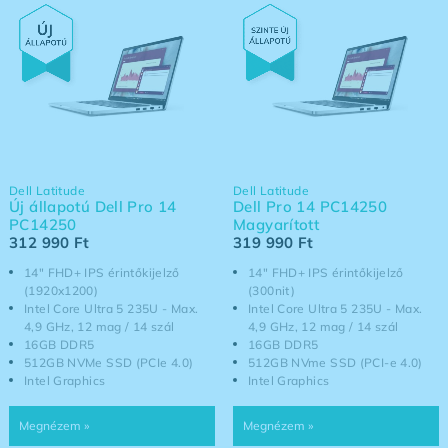
Dell Latitude
Dell Latitude
Új állapotú Dell Pro 14
Dell Pro 14 PC14250
PC14250
Magyarított
312 990
Ft
319 990
Ft
14" FHD+ IPS érintőkijelző
14" FHD+ IPS érintőkijelző
(1920x1200)
(300nit)
Intel Core Ultra 5 235U - Max.
Intel Core Ultra 5 235U - Max.
4,9 GHz, 12 mag / 14 szál
4,9 GHz, 12 mag / 14 szál
16GB DDR5
16GB DDR5
512GB NVMe SSD (PCIe 4.0)
512GB NVme SSD (PCI-e 4.0)
Intel Graphics
Intel Graphics