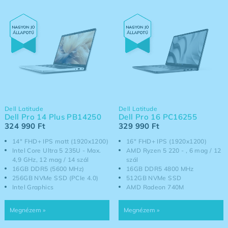
Dell Latitude
Dell Latitude
Dell Pro 14 Plus PB14250
Dell Pro 16 PC16255
324 990
Ft
329 990
Ft
14" FHD+ IPS matt (1920x1200)
16" FHD+ IPS (1920x1200)
Intel Core Ultra 5 235U - Max.
AMD Ryzen 5 220 - , 6 mag / 12
4,9 GHz, 12 mag / 14 szál
szál
16GB DDR5 (5600 MHz)
16GB DDR5 4800 MHz
256GB NVMe SSD (PCIe 4.0)
512GB NVMe SSD
Intel Graphics
AMD Radeon 740M