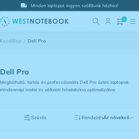
Minden laptopot ingyen szállítunk házhoz!
0
Kezdőlap
/
Dell Pro
Dell Pro
Megbízható, tartós és professzionális Dell Pro üzleti laptopok
mindennapi irodai és vállalati feladatokra optimalizálva.
Szűrés
Rendezés
Ár növekvő