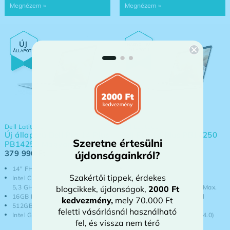
Dell Latitude
Dell Latitude
Új állapotú Dell Pro 14 Plus
Dell Pro 14 Plus PB14250
Szeretne értesülni
PB14250 Magyarított
2-in-1
379 990
Ft
389 990
Ft
újdonságainkról?
14" FHD+ IPS matt (1920x1200)
14" FHD+ IPS kihajtható
Szakértői tippek, érdekes
Intel Core Ultra 7 265U - Max.
érintőkijelző (300nit)
5,3 GHz, 12 mag / 14 szál
Intel Core Ultra 7 265U - Max.
blogcikkek, újdonságok,
2000 Ft
16GB DDR5
5,3 GHz, 12 mag / 14 szál
kedvezmény
,
mely 70.000 Ft
512GB NVMe SSD (PCIe 4.0)
16GB DDR5
feletti vásárlásnál használható
Intel Graphics
512GB NVMe SSD (PCIe 4.0)
fel, és vissza nem térő
Intel Graphics