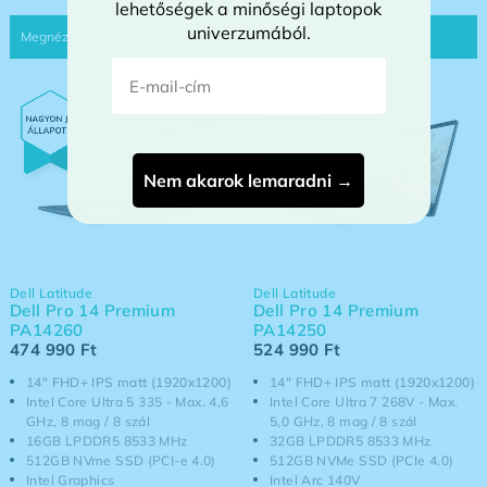
lehetőségek a minőségi laptopok
univerzumából.
E-mail-cím
Nem akarok lemaradni →
Dell Latitude
Dell Latitude
Dell Pro 14 Premium
Dell Pro 14 Premium
PA14260
PA14250
474 990
Ft
524 990
Ft
14" FHD+ IPS matt (1920x1200)
14" FHD+ IPS matt (1920x1200)
Intel Core Ultra 5 335 - Max. 4,6
Intel Core Ultra 7 268V - Max.
GHz, 8 mag / 8 szál
5,0 GHz, 8 mag / 8 szál
16GB LPDDR5 8533 MHz
32GB LPDDR5 8533 MHz
512GB NVme SSD (PCI-e 4.0)
512GB NVMe SSD (PCIe 4.0)
Intel Graphics
Intel Arc 140V