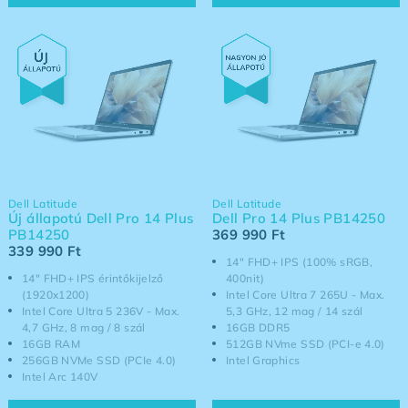
Dell Latitude
Dell Latitude
Új állapotú Dell Pro 14 Plus
Dell Pro 14 Plus PB14250
PB14250
369 990
Ft
339 990
Ft
14" FHD+ IPS (100% sRGB,
14" FHD+ IPS érintőkijelző
400nit)
(1920x1200)
Intel Core Ultra 7 265U - Max.
Intel Core Ultra 5 236V - Max.
5,3 GHz, 12 mag / 14 szál
4,7 GHz, 8 mag / 8 szál
16GB DDR5
16GB RAM
512GB NVme SSD (PCI-e 4.0)
256GB NVMe SSD (PCIe 4.0)
Intel Graphics
Intel Arc 140V