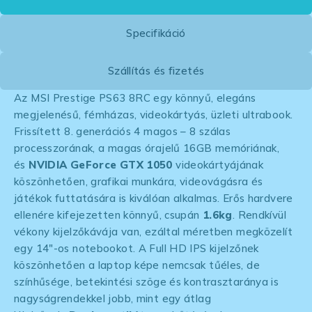
Specifikáció
Szállítás és fizetés
Az MSI Prestige PS63 8RC egy könnyű, elegáns
megjelenésű, fémházas, videokártyás, üzleti ultrabook.
Frissített 8. generációs 4 magos – 8 szálas
processzorának, a magas órajelű 16GB memóriának,
és
NVIDIA GeForce GTX 1050
videokártyájának
köszönhetően, grafikai munkára, videovágásra és
játékok futtatására is kiválóan alkalmas. Erős hardvere
ellenére kifejezetten könnyű, csupán
1.6kg
. Rendkívül
vékony kijelzőkávája van, ezáltal méretben megközelít
egy 14″-os notebookot. A Full HD IPS kijelzőnek
köszönhetően a laptop képe nemcsak tűéles, de
színhűsége, betekintési szöge és kontrasztaránya is
nagyságrendekkel jobb, mint egy átlag