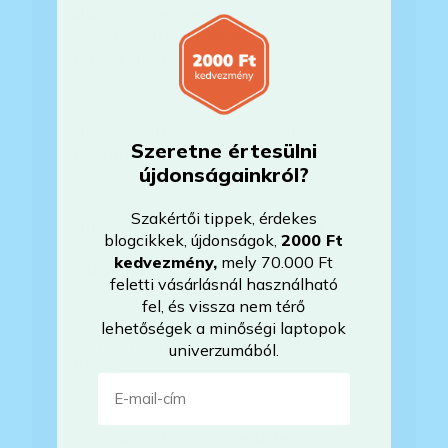
Mikor kapom meg a házhoz
szállítással megrendelt
termékemet?
Milyen szoftverek vannak előre
Szeretne értesülni
telepítve a laptopra?
újdonságainkról?
Szakértői tippek, érdekes
Mit jelent, hogy magyar/magyar
blogcikkek, újdonságok,
2000 Ft
kiosztású európai/külföldi kiosztású
kedvezmény
,
mely 70.000 Ft
a billentyűzet?
feletti vásárlásnál használható
fel, és vissza nem térő
lehetőségek a minőségi laptopok
Bankkártyával tudok Önöknél
univerzumából.
fizetni?
E-mail-cím
Hogyan tudom megrendelni a