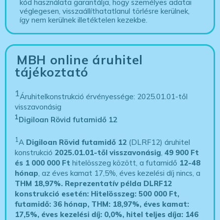
kód használata garantálja, hogy személyes adatai
véglegesen, visszaállíthatatlanul törlésre kerülnek,
így nem kerülnek illetéktelen kezekbe.
MBH online áruhitel
tájékoztató
1
Áruhitelkonstrukció érvényessége: 2025.01.01-től
visszavonásig
1
Digiloan Rövid futamidő 12
1
A
Digiloan Rövid futamidő 12
(DLRF12) áruhitel
konstrukció
2025.01.01-től visszavonásig
,
49 900 Ft
és 1 000 000 Ft
hitelösszeg között, a futamidő
12-48
hónap
, az éves kamat 17,5%, éves kezelési díj nincs, a
THM 18,97%.
Reprezentatív példa DLRF12
konstrukció esetén: Hitelösszeg: 500 000 Ft,
futamidő: 36 hónap, THM: 18,97%, éves kamat:
17,5%, éves kezelési díj: 0,0%, hitel teljes díja: 146