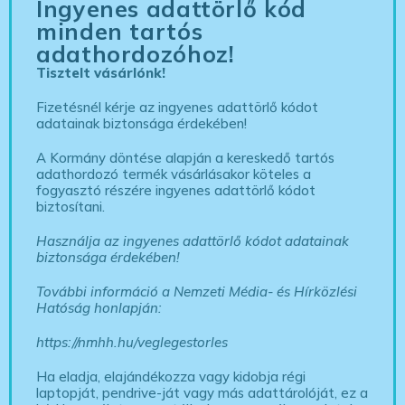
Ingyenes adattörlő kód
minden tartós
adathordozóhoz!
Tisztelt vásárlónk!
Fizetésnél kérje az ingyenes adattörlő kódot
adatainak biztonsága érdekében!
A Kormány döntése alapján a kereskedő tartós
adathordozó termék vásárlásakor köteles a
fogyasztó részére ingyenes adattörlő kódot
biztosítani.
Használja az ingyenes adattörlő kódot adatainak
biztonsága érdekében!
További információ a Nemzeti Média- és Hírközlési
Hatóság honlapján:
https://nmhh.hu/veglegestorles
Ha eladja, elajándékozza vagy kidobja régi
laptopját, pendrive-ját vagy más adattárolóját, ez a