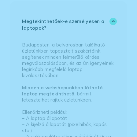
Megtekinthetőek-e személyesen a
laptopok?
Budapesten, a belvárosban található
üzletünkben tapasztalt szakértőink
segítenek minden felmerülő kérdés
megválaszolásában, és az Ön igényeinek
leginkább megfelelő laptop
kiválasztásában.
Minden a webshopunkban látható
laptop megtekinthető,
bármit
letesztelhet rajtuk üzletünkben.
Ellenőrizheti például:
– A laptop állapotát
– A kijelző állapotát (pixelhibák, kopás
stb.)
– Az akkumulátor elhasználódását (Ez a