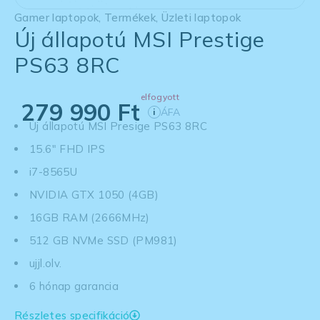
Gamer laptopok
,
Termékek
,
Üzleti laptopok
Új állapotú MSI Prestige
PS63 8RC
elfogyott
279 990
Ft
ÁFA
i
Új állapotú MSI Presige PS63 8RC
15.6" FHD IPS
i7-8565U
NVIDIA GTX 1050 (4GB)
16GB RAM (2666MHz)
512 GB NVMe SSD (PM981)
ujjl.olv.
6 hónap garancia
Részletes specifikáció