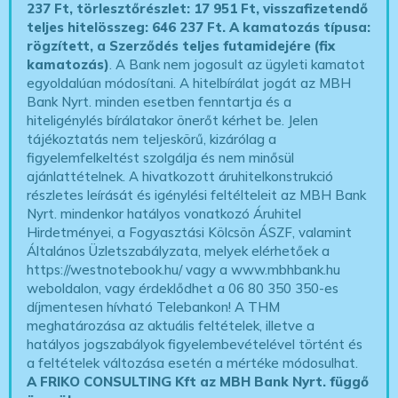
237 Ft, törlesztőrészlet: 17 951 Ft, visszafizetendő
teljes hitelösszeg: 646 237 Ft.
A kamatozás típusa:
rögzített, a Szerződés teljes futamidejére (fix
kamatozás)
. A Bank nem jogosult az ügyleti kamatot
egyoldalúan módosítani. A hitelbírálat jogát az MBH
Bank Nyrt. minden esetben fenntartja és a
hiteligénylés bírálatakor önerőt kérhet be. Jelen
tájékoztatás nem teljeskörű, kizárólag a
figyelemfelkeltést szolgálja és nem minősül
ajánlattételnek. A hivatkozott áruhitelkonstrukció
részletes leírását és igénylési feltélteleit az MBH Bank
Nyrt. mindenkor hatályos vonatkozó Áruhitel
Hirdetményei, a Fogyasztási Kölcsön ÁSZF, valamint
Általános Üzletszabályzata, melyek elérhetőek a
https://westnotebook.hu/
vagy a www.mbhbank.hu
weboldalon, vagy érdeklődhet a 06 80 350 350-es
díjmentesen hívható Telebankon! A THM
meghatározása az aktuális feltételek, illetve a
hatályos jogszabályok figyelembevételével történt és
a feltételek változása esetén a mértéke módosulhat.
A FRIKO CONSULTING Kft az MBH Bank Nyrt. függő