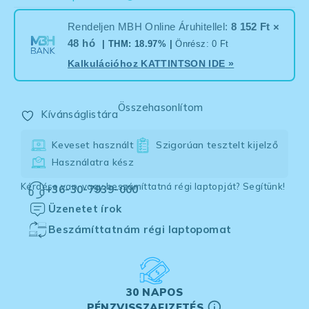
Rendeljen MBH Online Áruhitellel:
8 152 Ft ×
48 hó
| THM: 18.97% |
Önrész: 0 Ft
Kalkulációhoz
KATTINTSON IDE
»
Összehasonlítom
Kívánságlistára
Keveset használt
Szigorúan tesztelt kijelző
Használatra kész
Kérdése van, vagy beszámíttatná régi laptopját? Segítünk!
+36-30-7939-000
Üzenetet írok
Beszámíttatnám régi laptopomat
30 NAPOS
PÉNZVISSZAFIZETÉS