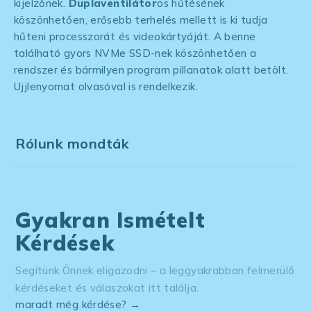
kijelzőnek.
Duplaventilátor
os hűtésének
köszönhetően, erősebb terhelés mellett is ki tudja
hűteni processzorát és videokártyáját. A benne
található gyors NVMe SSD-nek köszönhetően a
rendszer és bármilyen program pillanatok alatt betölt.
Ujjlenyomat olvasóval is rendelkezik.
Rólunk mondták
Gyakran Ismételt
Kérdések
Segítünk Önnek eligazodni – a leggyakrabban felmerülő
kérdéseket és válaszokat itt találja.
maradt még kérdése? →