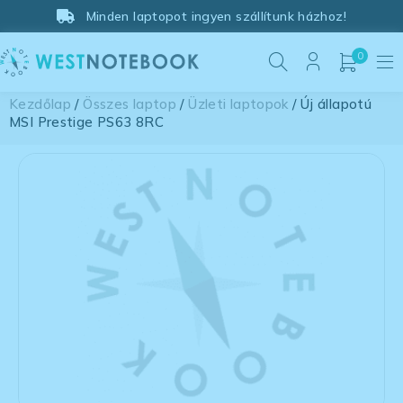
Minden laptopot ingyen szállítunk házhoz!
0
Kezdőlap
/
Összes laptop
/
Üzleti laptopok
/ Új állapotú
MSI Prestige PS63 8RC