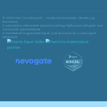
©
2026
Friko Consulting Kft. – Notebook kereskedés. Minden jog
fenntartva!
A weboldalon feltüntetett adatok kizárólag tájékoztató jellegűek, nem
minősülnek ajánlattételnek.
A termékeknél megjelenített képek csak illusztrációk, a valóságtól
eltérhetnek.
marketplace
partner