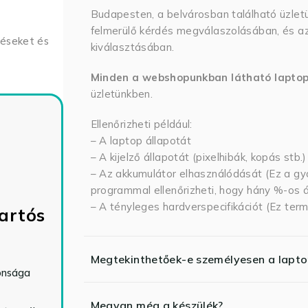
Budapesten, a belvárosban található üzlet
felmerülő kérdés megválaszolásában, és az
déseket és
kiválasztásában.
Minden a webshopunkban látható lapto
üzletünkben.
Ellenőrizheti például:
– A laptop állapotát
– A kijelző állapotát (pixelhibák, kopás stb.)
– Az akkumulátor elhasználódását (Ez a gya
programmal ellenőrizheti, hogy hány %-os ál
– A tényleges hardverspecifikációt (Ez term
artós
Megtekinthetőek-e személyesen a lapt
tonsága
Megvan még a készülék?