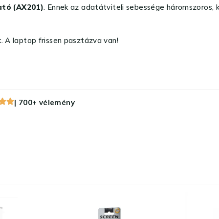
ató (AX201)
. Ennek az adatátviteli sebessége háromszoros, 
. A laptop frissen pasztázva van!
| 700+ vélemény