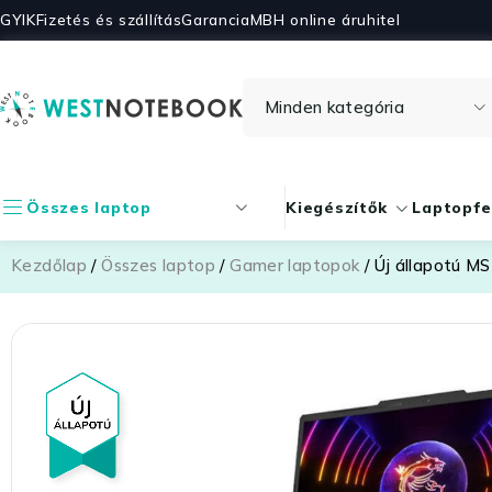
GYIK
Fizetés és szállítás
Garancia
MBH online áruhitel
Összes laptop
Kiegészítők
Laptopfe
Kezdőlap
/
Összes laptop
/
Gamer laptopok
/ Új állapotú M