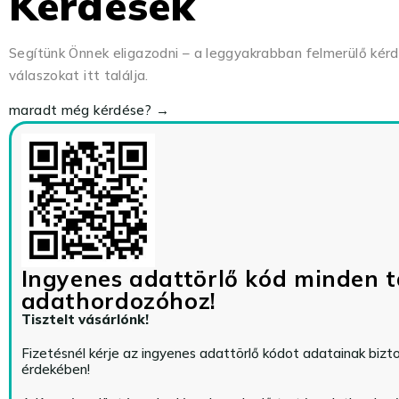
Kérdések
Segítünk Önnek eligazodni – a leggyakrabban felmerülő kér
válaszokat itt találja.
maradt még kérdése? →
Ingyenes adattörlő kód minden t
adathordozóhoz!
Tisztelt vásárlónk!
Fizetésnél kérje az ingyenes adattörlő kódot adatainak biz
érdekében!