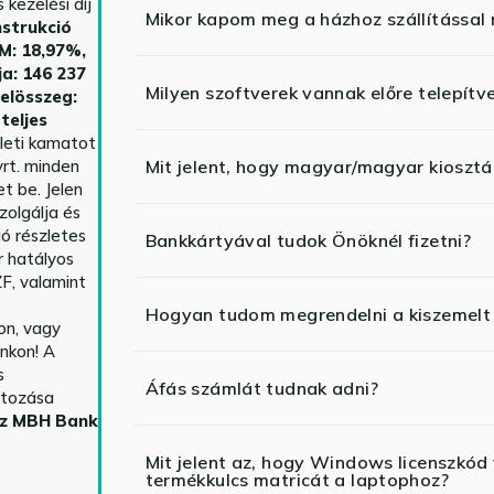
kezelési díj
Mikor kapom meg a házhoz szállítással
strukció
HM: 18,97%,
ja: 146 237
Milyen szoftverek vannak előre telepítv
telösszeg:
teljes
yleti kamatot
rt. minden
Mit jelent, hogy magyar/magyar kiosztás
t be. Jelen
zolgálja és
ió részletes
Bankkártyával tudok Önöknél fizetni?
r hatályos
F, valamint
Hogyan tudom megrendelni a kiszemelt
n, vagy
nkon! A
s
Áfás számlát tudnak adni?
ltozása
az MBH Bank
Mit jelent az, hogy Windows licenszk
termékkulcs matricát a laptophoz?