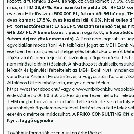
között, a futamidő
12-48 hónap
, az éves kamat 17,5%, éves 
nincs, a
THM 18,97%.
Reprezentatív példa DL_RF12O kon
esetén: Hitelösszeg: 500 000 Ft, futamidő: 36 hónap, T
éves kamat: 17,5%, éves kezelési díj: 0,0%, hitel teljes dí
Ft, törlesztőrészlet: 17 951 Ft, visszafizetendő teljes hi
646 237 Ft.
A kamatozás típusa: rögzített, a Szerződés 
futamidejére (fix kamatozás)
. A Bank nem jogosult az üg
egyoldalúan módosítani. A hitelbírálat jogát az MBH Bank Ny
esetben fenntartja és a hiteligénylés bírálatakor önerőt kérhe
tájékoztatás nem teljeskörű, kizárólag a figyelemfelkeltést s
nem minősül ajánlattételnek. A hivatkozott áruhitelkonstrukc
leírását és igénylési feltélteleit az MBH Bank Nyrt. mindenko
vonatkozó Áruhitel Hirdetményei, a Fogyasztási Kölcsön ÁSZ
Általános Üzletszabályzata, melyek elérhetőek a
https://westnotebook.hu/
vagy a www.mbhbank.hu weboldalo
érdeklődhet a 06 80 350 350-es díjmentesen hívható Teleba
THM meghatározása az aktuális feltételek, illetve a hatályo
jogszabályok figyelembevételével történt és a feltételek vá
esetén a mértéke módosulhat.
A FRIKO CONSULTING Kft 
Nyrt. függő ügynöke
.
További információk
ezen a linken
érhetőek el.