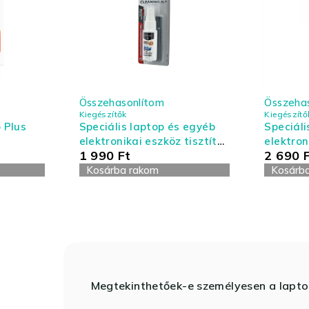
Összehasonlítom
Összeha
Kiegészítők
Kiegészítő
 Plus
Speciális laptop és egyéb
Speciáli
elektronikai eszköz tisztító
elektron
1 990
Ft
2 690
készlet - kis kiszerelés
készlet 
Kosárba rakom
Kosárb
Megtekinthetőek-e személyesen a lapt