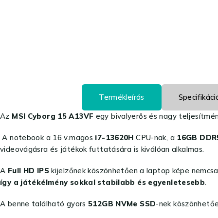
Termékleírás
Specifikáci
Az
MSI Cyborg 15 A13VF
egy bivalyerős és nagy teljesítmén
A notebook a 16 v.magos
i7-13620H
CPU-nak, a
16GB DD
videovágásra és játékok futtatására is kiválóan alkalmas.
A
Full HD IPS
kijelzőnek köszönhetően a laptop képe nemcsak 
így a játékélmény sokkal stabilabb és egyenletesebb
.
A benne található gyors
512GB NVMe SSD
-nek köszönhetőe