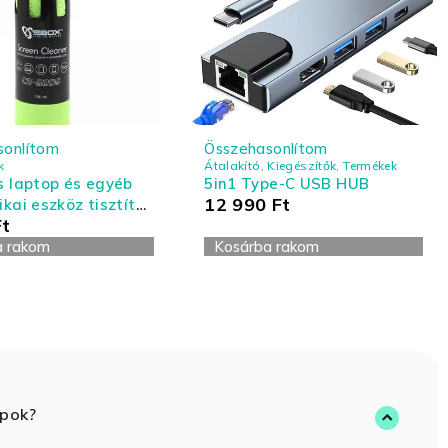
sonlítom
Összehasonlítom
k
Átalakító
,
Kiegészítők
,
Termékek
s laptop és egyéb
5in1 Type-C USB HUB
12 990
Ft
ikai eszköz tisztító
Ft
- nagy kiszerelés
a rakom
Kosárba rakom
opok?