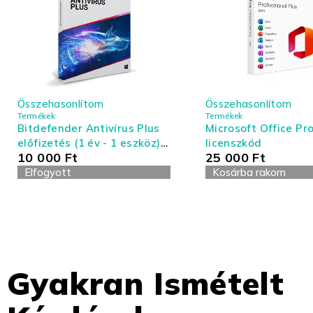
Összehasonlítom
Összehasonlítom
Termékek
Termékek
Bitdefender Antivírus Plus
Microsoft Office Pro
előfizetés (1 év - 1 eszköz) -
licenszkód
10 000
Ft
25 000
Ft
Antivírus és Tűzfal
Elfogyott
Kosárba rakom
Gyakran Ismételt