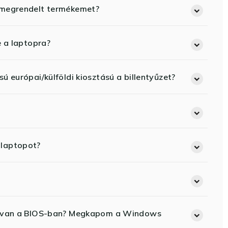
 megrendelt termékemet?
e a laptopra?
ú európai/külföldi kiosztású a billentyűzet?
 laptopot?
ód van a BIOS-ban? Megkapom a Windows