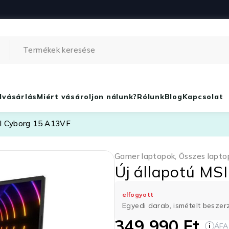
lvásárlás
Miért vásároljon nálunk?
Rólunk
Blog
Kapcsolat
SI Cyborg 15 A13VF
Gamer laptopok
,
Összes lapto
Új állapotú MS
elfogyott
Egyedi darab, ismételt besze
349 990
Ft
ÁFA
i