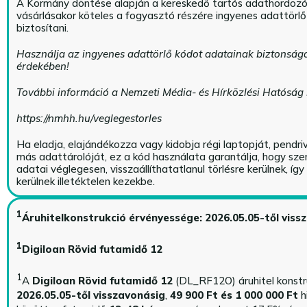
A Kormány döntése alapján a kereskedő tartós adathordoz
vásárlásakor köteles a fogyasztó részére ingyenes adattörl
biztosítani.
Használja az ingyenes adattörlő kódot adatainak biztonság
érdekében!
További információ a Nemzeti Média- és Hírközlési Hatóság
https://nmhh.hu/veglegestorles
Ha eladja, elajándékozza vagy kidobja régi laptopját, pendri
más adattárolóját, ez a kód használata garantálja, hogy sz
adatai véglegesen, visszaállíthatatlanul törlésre kerülnek, íg
kerülnek illetéktelen kezekbe.
1
Áruhitelkonstrukció érvényessége: 2026.05.05-től viss
1
Digiloan Rövid futamidő 12
1
A
Digiloan Rövid futamidő 12
(DL_RF12O) áruhitel konstr
2026.05.05-től visszavonásig
,
49 900 Ft és 1 000 000 Ft
h