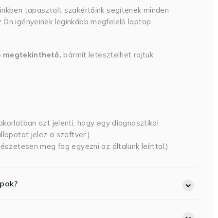
ünkben tapasztalt szakértőink segítenek minden
 Ön igényeinek leginkább megfelelő laptop
p megtekinthető,
bármit letesztelhet rajtuk
korlatban azt jelenti, hogy egy diagnosztikai
lapotot jelez a szoftver.)
észetesen meg fog egyezni az általunk leírttal.)
opok?