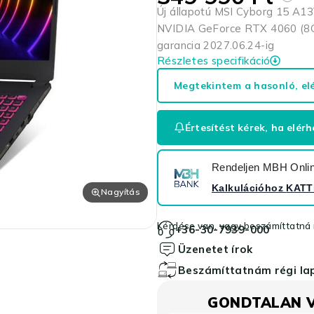
Új állapotú MSI Cyborg 15 A13
NVIDIA GeForce RTX 4060 (8
garancia 2027.06.24-ig
Részletes specifikáció
Megtekintem a hasonló, el
Értesítést kérek, ha elérh
Rendeljen MBH Online
Kalkulációhoz
KATT
Nagyítás
Kérdése van, vagy beszámíttatná r
+36-30-7939-000
Üzenetet írok
Beszámíttatnám régi l
GONDTALAN 