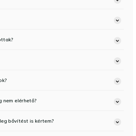
ottak?
ok?
eg nem elérhető?
eg bővítést is kértem?