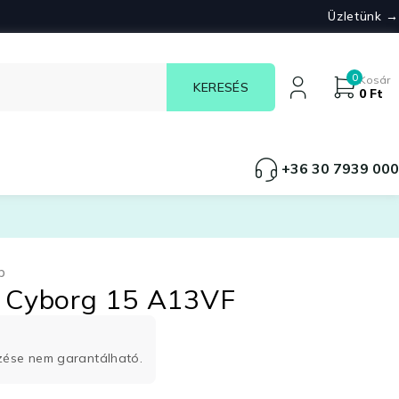
Üzletünk →
0
Kosár
0
Ft
+36 30 7939 000
p
I Cyborg 15 A13VF
rzése nem garantálható.