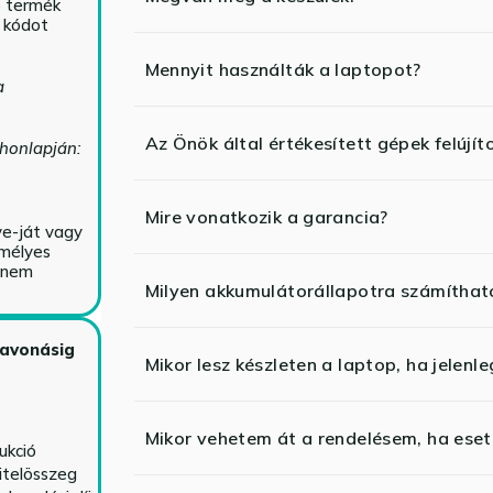
ó termék
ő kódot
Mennyit használták a laptopot?
a
Az Önök által értékesített gépek felújít
 honlapján:
Mire vonatkozik a garancia?
ve-ját vagy
emélyes
y nem
Milyen akkumulátorállapotra számíthat
zavonásig
Mikor lesz készleten a laptop, ha jelenl
Mikor vehetem át a rendelésem, ha esetl
ukció
itelösszeg