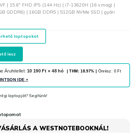
VF | 15.6″ FHD IPS (144 Hz) | i7-13620H (16 v.mag) |
GB GDDR6) | 16GB DDR5 | 512GB NVMe SSD | gyári
érhető laptopokat
ető lesz
 Áruhitellel:
10 190 Ft × 48 hó
| THM: 18.97% |
Önrész: 0 Ft
INTSON IDE
»
égi laptopját? Segítünk!
aptopomat
VÁSÁRLÁS A WESTNOTEBOOKNÁL!