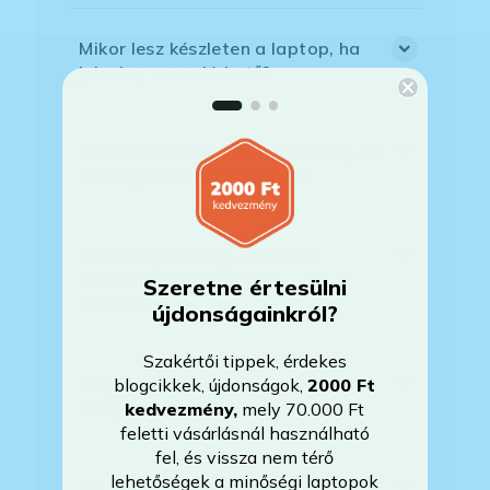
Mikor lesz készleten a laptop, ha
jelenleg nem elérhető?
Mikor vehetem át a rendelésem, ha
esetleg bővítést is kértem?
Mikor kapom meg a házhoz
szállítással megrendelt
Szeretne értesülni
termékemet?
újdonságainkról?
Szakértői tippek, érdekes
Milyen szoftverek vannak előre
blogcikkek, újdonságok,
2000 Ft
telepítve a laptopra?
kedvezmény
,
mely 70.000 Ft
feletti vásárlásnál használható
fel, és vissza nem térő
lehetőségek a minőségi laptopok
Mit jelent, hogy magyar/magyar