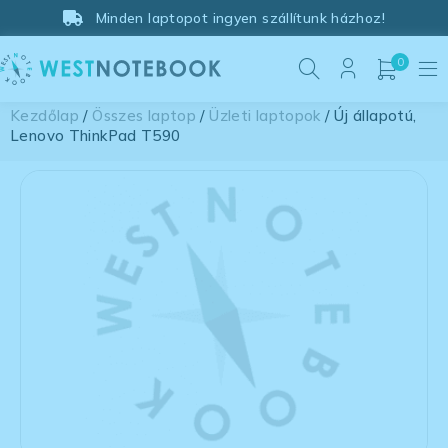
Minden laptopot ingyen szállítunk házhoz!
0
Kezdőlap
/
Összes laptop
/
Üzleti laptopok
/ Új állapotú,
Lenovo ThinkPad T590