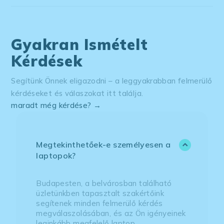
Gyakran Ismételt
Kérdések
Segítünk Önnek eligazodni – a leggyakrabban felmerülő
kérdéseket és válaszokat itt találja.
maradt még kérdése? →
Megtekinthetőek-e személyesen a
laptopok?
Budapesten, a belvárosban található
üzletünkben tapasztalt szakértőink
segítenek minden felmerülő kérdés
megválaszolásában, és az Ön igényeinek
leginkább megfelelő laptop