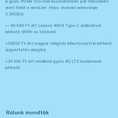
a gyors NVMe SSD-nek köszönhetően; pár másodperc
alatt feláll a rendszer. (max. olvasási sebessége
3.18GB/s).
— 40 640 Ft-ért Lenovo 40A9 Type-C dokkolóval
kérhető (90W-os töltővel)
+35000 Ft-ért magyar világítós billentyűzettel kérhető
(egyeztetés alapján)
+30 000 Ft-ért rendkívül gyors 4G LTE modemmel
kérhető
Rólunk mondták