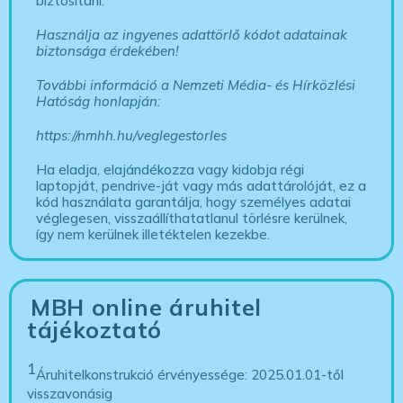
biztosítani.
Használja az ingyenes adattörlő kódot adatainak
biztonsága érdekében!
További információ a Nemzeti Média- és Hírközlési
Hatóság honlapján:
https://nmhh.hu/veglegestorles
Ha eladja, elajándékozza vagy kidobja régi
laptopját, pendrive-ját vagy más adattárolóját, ez a
kód használata garantálja, hogy személyes adatai
véglegesen, visszaállíthatatlanul törlésre kerülnek,
így nem kerülnek illetéktelen kezekbe.
MBH online áruhitel
tájékoztató
1
Áruhitelkonstrukció érvényessége: 2025.01.01-től
visszavonásig