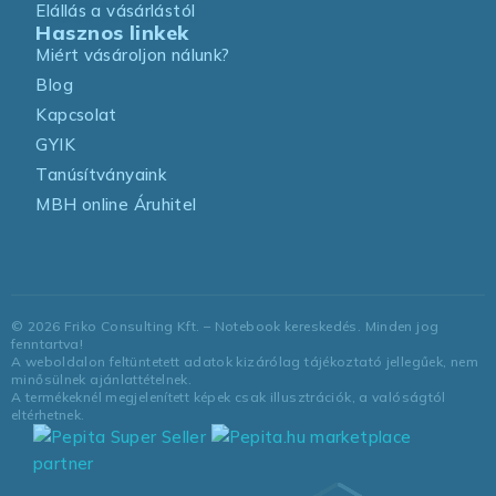
Elállás a vásárlástól
Hasznos linkek
Miért vásároljon nálunk?
Blog
Kapcsolat
GYIK
Tanúsítványaink
MBH online Áruhitel
©
2026
Friko Consulting Kft. – Notebook kereskedés. Minden jog
fenntartva!
A weboldalon feltüntetett adatok kizárólag tájékoztató jellegűek, nem
minősülnek ajánlattételnek.
A termékeknél megjelenített képek csak illusztrációk, a valóságtól
eltérhetnek.
marketplace
partner