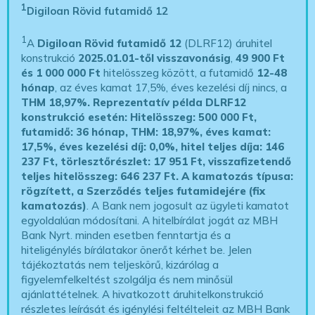
1
Digiloan Rövid futamidő 12
1
A
Digiloan Rövid futamidő 12
(DLRF12) áruhitel
konstrukció
2025.01.01-től visszavonásig
,
49 900 Ft
és 1 000 000 Ft
hitelösszeg között, a futamidő
12-48
hónap
, az éves kamat 17,5%, éves kezelési díj nincs, a
THM 18,97%.
Reprezentatív példa DLRF12
konstrukció esetén: Hitelösszeg: 500 000 Ft,
futamidő: 36 hónap, THM: 18,97%, éves kamat:
17,5%, éves kezelési díj: 0,0%, hitel teljes díja: 146
237 Ft, törlesztőrészlet: 17 951 Ft, visszafizetendő
teljes hitelösszeg: 646 237 Ft.
A kamatozás típusa:
rögzített, a Szerződés teljes futamidejére (fix
kamatozás)
. A Bank nem jogosult az ügyleti kamatot
egyoldalúan módosítani. A hitelbírálat jogát az MBH
Bank Nyrt. minden esetben fenntartja és a
hiteligénylés bírálatakor önerőt kérhet be. Jelen
tájékoztatás nem teljeskörű, kizárólag a
figyelemfelkeltést szolgálja és nem minősül
ajánlattételnek. A hivatkozott áruhitelkonstrukció
részletes leírását és igénylési feltélteleit az MBH Bank