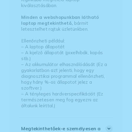
kiválasztásában.
Minden a webshopunkban látható
laptop megtekinthető,
bármit
letesztelhet rajtuk üzletünkben.
Ellenőrizheti például:
– A laptop állapotát
– A kijelző állapotát (pixelhibák, kopás
stb.)
– Az akkumulátor elhasználódását (Ez a
gyakorlatban azt jelenti, hogy egy
diagnosztikai programmal ellenőrizheti,
hogy hány %-os állapotot jelez a
szoftver.)
– A tényleges hardverspecifikációt (Ez
természetesen meg fog egyezni az
általunk leírttal.)
Megtekinthetőek-e személyesen a