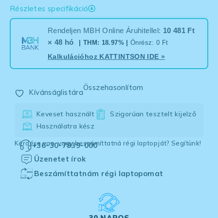
Részletes specifikáció
Rendeljen MBH Online Áruhitellel:
10 481 Ft
× 48 hó
| THM: 18.97% |
Önrész: 0 Ft
Kalkulációhoz
KATTINTSON IDE
»
Összehasonlítom
Kívánságlistára
Keveset használt
Szigorúan tesztelt kijelző
Használatra kész
Kérdése van, vagy beszámíttatná régi laptopját? Segítünk!
+36-30-7939-000
Üzenetet írok
Beszámíttatnám régi laptopomat
30 NAPOS