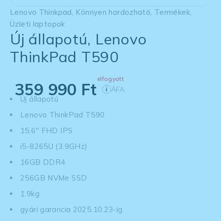
Lenovo Thinkpad
,
Könnyen hordozható
,
Termékek
,
Üzleti laptopok
Új állapotú, Lenovo
ThinkPad T590
elfogyott
359 990
Ft
ÁFA
i
Új állapotú
Lenovo ThinkPad T590
15.6'' FHD IPS
i5-8265U (3.9GHz)
16GB DDR4
256GB NVMe SSD
1.9kg
gyári garancia 2025.10.23-ig