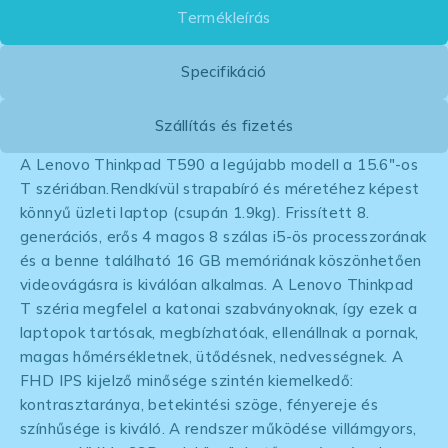
Termékleírás
Specifikáció
Szállítás és fizetés
A Lenovo Thinkpad T590 a legújabb modell a 15.6″-os
T szériában.Rendkívül strapabíró és méretéhez képest
könnyű üzleti laptop (csupán 1.9kg). Frissített 8.
generációs, erős 4 magos 8 szálas i5-ös processzorának
és a benne található 16 GB memóriának köszönhetően
videovágásra is kiválóan alkalmas. A Lenovo Thinkpad
T széria megfelel a katonai szabványoknak, így ezek a
laptopok tartósak, megbízhatóak, ellenállnak a pornak,
magas hőmérsékletnek, ütődésnek, nedvességnek. A
FHD IPS kijelző minősége szintén kiemelkedő:
kontrasztaránya, betekintési szöge, fényereje és
színhűsége is kiváló. A rendszer működése villámgyors,