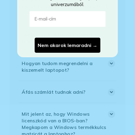
univerzumából.
kiosztású európai/külföldi kiosztású
a billentyűzet?
E-mail-cím
Bankkártyával tudok Önöknél
fizetni?
Nem akarok lemaradni →
Hogyan tudom megrendelni a
kiszemelt laptopot?
Áfás számlát tudnak adni?
Mit jelent az, hogy Windows
licenszkód van a BIOS-ban?
Megkapom a Windows termékkulcs
matricát a laptophoz?