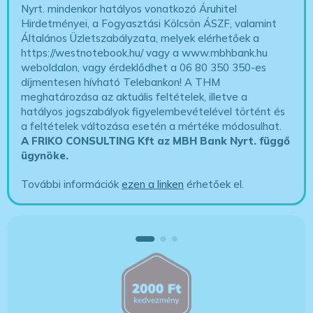
Nyrt. mindenkor hatályos vonatkozó Áruhitel
Hirdetményei, a Fogyasztási Kölcsön ÁSZF, valamint
Általános Üzletszabályzata, melyek elérhetőek a
https://westnotebook.hu/
vagy a www.mbhbank.hu
weboldalon, vagy érdeklődhet a 06 80 350 350-es
díjmentesen hívható Telebankon! A THM
meghatározása az aktuális feltételek, illetve a
hatályos jogszabályok figyelembevételével történt és
a feltételek változása esetén a mértéke módosulhat.
A FRIKO CONSULTING Kft az MBH Bank Nyrt. függő
ügynöke
.
További információk
ezen a linken
érhetőek el.