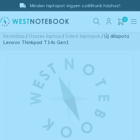
Minden laptopot ingyen szállítunk házhoz!
0
Kezdőlap
/
Összes laptop
/
Üzleti laptopok
/ Új állapotú
Lenovo Thinkpad T14s Gen1