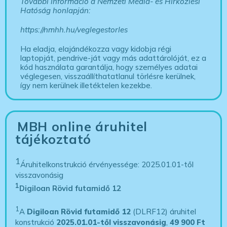
További információ a Nemzeti Média- és Hírközlési
Hatóság honlapján:
https://nmhh.hu/veglegestorles
Ha eladja, elajándékozza vagy kidobja régi
laptopját, pendrive-ját vagy más adattárolóját, ez a
kód használata garantálja, hogy személyes adatai
véglegesen, visszaállíthatatlanul törlésre kerülnek,
így nem kerülnek illetéktelen kezekbe.
MBH online áruhitel
tájékoztató
1
Áruhitelkonstrukció érvényessége: 2025.01.01-től
visszavonásig
1
Digiloan Rövid futamidő 12
1
A
Digiloan Rövid futamidő 12
(DLRF12) áruhitel
konstrukció
2025.01.01-től visszavonásig
,
49 900 Ft