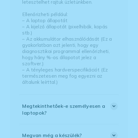
letesztelhet rajtuk üzletünkben.
Ellenőrizheti például:
– A laptop állapotát
– A kijelző állapotát (pixelhibák, kopás
stb.)
– Az akkumulátor elhasználódását (Ez a
gyakorlatban azt jelenti, hogy egy
diagnosztikai programmal ellenőrizheti,
hogy hány %-os állapotot jelez a
szoftver.)
– A tényleges hardverspecifikációt (Ez
természetesen meg fog egyezni az
általunk leírttal.)
Megtekinthetőek-e személyesen a
laptopok?
Megvan még a készülék?