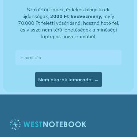
Szakértői tippek, érdekes blogcikkek,
újdonságok,
2000 Ft kedvezmény,
mely
70.000 Ft feletti vásárlásnál használható fel,
és vissza nem térő lehetőségek a minőségi
laptopok univerzumából.
E-mail-cím
Nem akarok lemaradni →