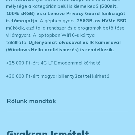
mélysége a kategórián belül is kiemelkedő
(500nit,
100% sRGB) és a Lenovo Privacy Guard funkcióját
is támogatja
. A gépben gyors,
256GB-os NVMe SSD
működik, ezáltal a rendszer és a programok betöltése
villámgyors. A laptopban Wifi 6-s kártya
található.
Ujjlenyomat olvasóval és IR kamerával
(Windows Hello arcfelismerés) is rendelkezik.
+25 000 Ft-ért 4G LTE modemmel kérhető
+30 000 Ft-ért magyar billentyűzettel kérhető
Rólunk mondták
Gyakran Ismételt