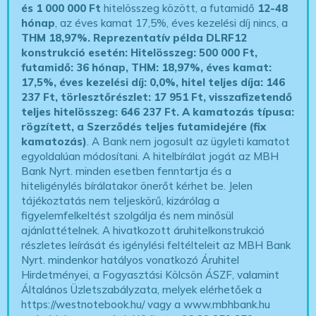
és 1 000 000 Ft
hitelösszeg között, a futamidő
12-48
hónap
, az éves kamat 17,5%, éves kezelési díj nincs, a
THM 18,97%.
Reprezentatív példa DLRF12
konstrukció esetén: Hitelösszeg: 500 000 Ft,
futamidő: 36 hónap, THM: 18,97%, éves kamat:
17,5%, éves kezelési díj: 0,0%, hitel teljes díja: 146
237 Ft, törlesztőrészlet: 17 951 Ft, visszafizetendő
teljes hitelösszeg: 646 237 Ft.
A kamatozás típusa:
rögzített, a Szerződés teljes futamidejére (fix
kamatozás)
. A Bank nem jogosult az ügyleti kamatot
egyoldalúan módosítani. A hitelbírálat jogát az MBH
Bank Nyrt. minden esetben fenntartja és a
hiteligénylés bírálatakor önerőt kérhet be. Jelen
tájékoztatás nem teljeskörű, kizárólag a
figyelemfelkeltést szolgálja és nem minősül
ajánlattételnek. A hivatkozott áruhitelkonstrukció
részletes leírását és igénylési feltélteleit az MBH Bank
Nyrt. mindenkor hatályos vonatkozó Áruhitel
Hirdetményei, a Fogyasztási Kölcsön ÁSZF, valamint
Általános Üzletszabályzata, melyek elérhetőek a
https://westnotebook.hu/
vagy a www.mbhbank.hu