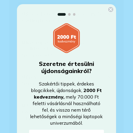
Mikor vehetem át a rendelésem, ha
esetleg bővítést is kértem?
Mikor kapom meg a házhoz
szállítással megrendelt
termékemet?
Szeretne értesülni
újdonságainkról?
Milyen szoftverek vannak előre
telepítve a laptopra?
Szakértői tippek, érdekes
blogcikkek, újdonságok,
2000 Ft
kedvezmény
,
mely 70.000 Ft
feletti vásárlásnál használható
Mit jelent, hogy magyar/magyar
fel, és vissza nem térő
kiosztású európai/külföldi kiosztású
lehetőségek a minőségi laptopok
a billentyűzet?
univerzumából.
E-mail-cím