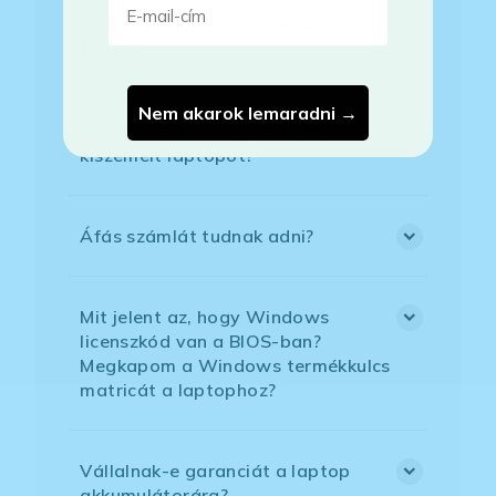
Bankkártyával tudok Önöknél
fizetni?
Nem akarok lemaradni →
Hogyan tudom megrendelni a
kiszemelt laptopot?
Áfás számlát tudnak adni?
Mit jelent az, hogy Windows
licenszkód van a BIOS-ban?
Megkapom a Windows termékkulcs
matricát a laptophoz?
Vállalnak-e garanciát a laptop
akkumulátorára?