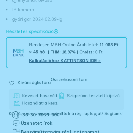
ujjlenyomat olvasó
IR kamera
gyári gar 2024.02.09-ig
Részletes specifikáció
Rendeljen MBH Online Áruhitellel:
11 063 Ft
× 48 hó
| THM: 18.97% |
Önrész: 0 Ft
Kalkulációhoz
KATTINTSON IDE
»
Összehasonlítom
Kívánságlistára
Keveset használt
Szigorúan tesztelt kijelző
Használatra kész
Kérdése van, vagy beszámíttatná régi laptopját? Segítünk!
+36-30-7939-000
Üzenetet írok
Beszámíttatnám régi laptopomat