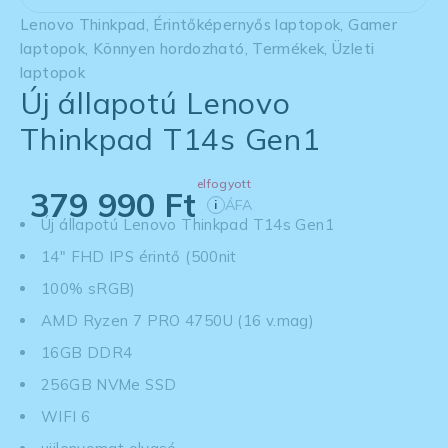
Lenovo Thinkpad
,
Érintőképernyős laptopok
,
Gamer
laptopok
,
Könnyen hordozható
,
Termékek
,
Üzleti
laptopok
Új állapotú Lenovo
Thinkpad T14s Gen1
elfogyott
379 990
Ft
ÁFA
i
Új állapotú Lenovo Thinkpad T14s Gen1
14" FHD IPS érintő (500nit
100% sRGB)
AMD Ryzen 7 PRO 4750U (16 v.mag)
16GB DDR4
256GB NVMe SSD
WIFI 6