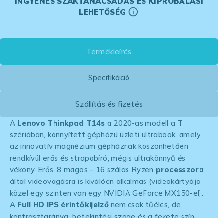
INGYENES SZAKTANÁCSADÁS ÉS KIPRÓBÁLÁSI
LEHETŐSÉG
Termékleírás
Specifikáció
Szállítás és fizetés
A
Lenovo Thinkpad T14s
a 2020-as modell a T
szériában, könnyített gépházú üzleti ultrabook, amely
az innovatív magnézium gépháznak köszönhetően
rendkívül erős és strapabíró, mégis ultrakönnyű és
vékony. Erős, 8 magos – 16 szálas Ryzen
processzora
által videovágásra is kiválóan alkalmas (videokártyája
közel egy szinten van egy NVIDIA GeForce MX150-el).
A
Full HD IPS érintőkijelző
nem csak tűéles, de
kontrasztaránya, betekintési szöge és a fekete szín