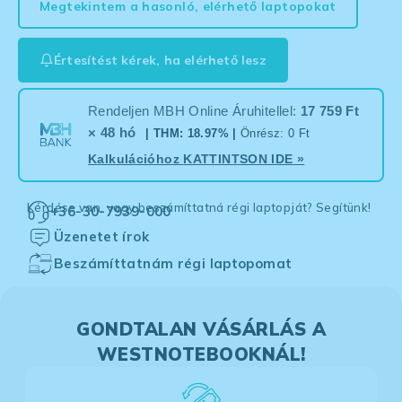
Megtekintem a hasonló, elérhető laptopokat
Értesítést kérek, ha elérhető lesz
Rendeljen MBH Online Áruhitellel:
17 759 Ft
× 48 hó
| THM: 18.97% |
Önrész: 0 Ft
Kalkulációhoz
KATTINTSON IDE
»
Kérdése van, vagy beszámíttatná régi laptopját? Segítünk!
+36-30-7939-000
Üzenetet írok
Beszámíttatnám régi laptopomat
GONDTALAN VÁSÁRLÁS A
WESTNOTEBOOKNÁL!