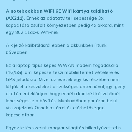
A notebookban WIFI 6E Wifi kártya található
(AX211)
. Ennek az adatátviteli sebessége 3x,
kapacitása zsúfolt környezetben pedig 4x akkora, mint
egy 802.11ac-s Wifi-nek.
A kijelző kalibrálásról ebben a cikkünkben írtunk
bővebben
Ez a laptop típus képes WWAN modem fogadására
(4G/5G), ami képessé teszi mobilinternet vételére és
GPS jeladásra. Mivel az esetek egy kis részében nem
látják el a készüléket a szükséges antennával, így igény
esetén érdeklődjön, hogy ennél a konkrét készüléknél
lehetséges-e a bővítés! Munkaidőben pár órán belül
visszajelzünk Önnek az árral és elérhetőséggel
kapcsolatban.
Egyeztetés szerint magyar világítós billentyűzettel is