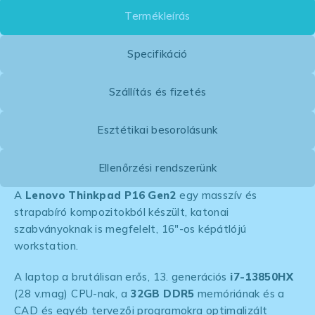
Termékleírás
Specifikáció
Szállítás és fizetés
Esztétikai besorolásunk
Ellenőrzési rendszerünk
A
Lenovo Thinkpad P16 Gen2
egy masszív és
strapabíró kompozitokból készült, katonai
szabványoknak is megfelelt, 16″-os képátlójú
workstation.
A laptop a brutálisan erős, 13. generációs
i7-13850HX
(28 v.mag) CPU-nak, a
32GB DDR5
memóriának és a
CAD és egyéb tervezői programokra optimalizált