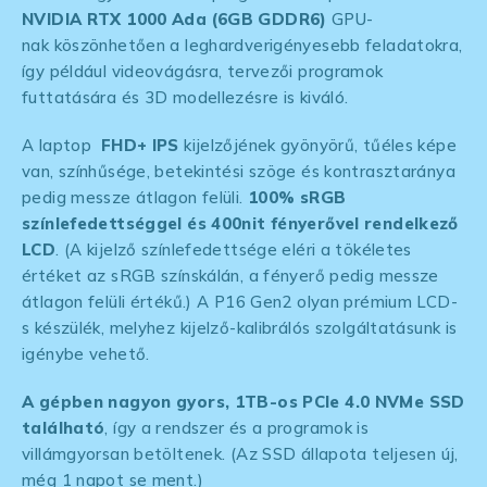
NVIDIA RTX 1000 Ada (6GB GDDR6)
GPU-
nak köszönhetően a leghardverigényesebb feladatokra,
így például videovágásra, tervezői programok
futtatására és 3D modellezésre is kiváló.
A laptop
FHD+ IPS
kijelzőjének gyönyörű, tűéles képe
van, színhűsége, betekintési szöge és kontrasztaránya
pedig messze átlagon felüli.
100% sRGB
színlefedettséggel és 400nit fényerővel rendelkező
LCD
. (A kijelző színlefedettsége eléri a tökéletes
értéket az sRGB színskálán, a fényerő pedig messze
átlagon felüli értékű.) A P16 Gen2 olyan prémium LCD-
s készülék, melyhez kijelző-kalibrálós szolgáltatásunk is
igénybe vehető.
A gépben nagyon gyors, 1TB-os PCIe 4.0 NVMe SSD
található
, így a rendszer és a programok is
villámgyorsan betöltenek. (Az SSD állapota teljesen új,
még 1 napot se ment.)