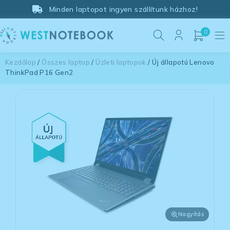
Minden laptopot ingyen szállítunk házhoz!
0
Kezdőlap
/
Összes laptop
/
Üzleti laptopok
/ Új állapotú Lenovo
ThinkPad P16 Gen2
Nagyítás