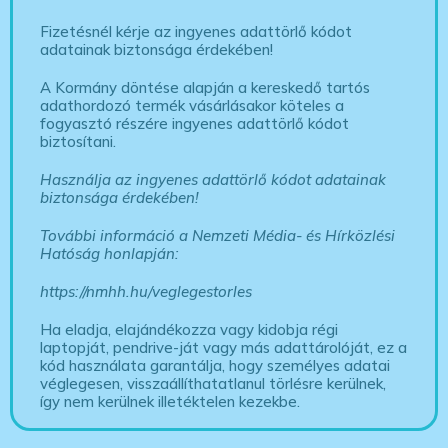
Fizetésnél kérje az ingyenes adattörlő kódot
adatainak biztonsága érdekében!
A Kormány döntése alapján a kereskedő tartós
adathordozó termék vásárlásakor köteles a
fogyasztó részére ingyenes adattörlő kódot
biztosítani.
Használja az ingyenes adattörlő kódot adatainak
biztonsága érdekében!
További információ a Nemzeti Média- és Hírközlési
Hatóság honlapján:
https://nmhh.hu/veglegestorles
Ha eladja, elajándékozza vagy kidobja régi
laptopját, pendrive-ját vagy más adattárolóját, ez a
kód használata garantálja, hogy személyes adatai
véglegesen, visszaállíthatatlanul törlésre kerülnek,
így nem kerülnek illetéktelen kezekbe.