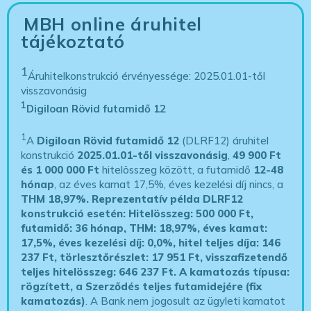
MBH online áruhitel
tájékoztató
1
Áruhitelkonstrukció érvényessége: 2025.01.01-től
visszavonásig
1
Digiloan Rövid futamidő 12
1
A
Digiloan Rövid futamidő 12
(DLRF12) áruhitel
konstrukció
2025.01.01-től visszavonásig
,
49 900 Ft
és 1 000 000 Ft
hitelösszeg között, a futamidő
12-48
hónap
, az éves kamat 17,5%, éves kezelési díj nincs, a
THM 18,97%.
Reprezentatív példa DLRF12
konstrukció esetén: Hitelösszeg: 500 000 Ft,
futamidő: 36 hónap, THM: 18,97%, éves kamat:
17,5%, éves kezelési díj: 0,0%, hitel teljes díja: 146
237 Ft, törlesztőrészlet: 17 951 Ft, visszafizetendő
teljes hitelösszeg: 646 237 Ft.
A kamatozás típusa:
rögzített, a Szerződés teljes futamidejére (fix
kamatozás)
. A Bank nem jogosult az ügyleti kamatot