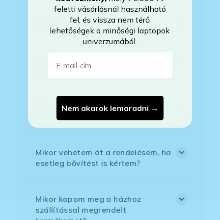
feletti vásárlásnál használható
fel, és vissza nem térő
Mire vonatkozik a garancia?
lehetőségek a minőségi laptopok
univerzumából.
E-mail-cím
Milyen akkumulátorállapotra
számíthatok?
Mikor lesz készleten a laptop, ha
Nem akarok lemaradni →
jelenleg nem elérhető?
Mikor vehetem át a rendelésem, ha
esetleg bővítést is kértem?
Mikor kapom meg a házhoz
szállítással megrendelt