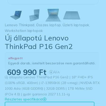
Lenovo Thinkpad
,
Összes laptop
,
Üzleti laptopok
,
Workstation laptopok
Új állapotú Lenovo
ThinkPad P16 Gen2
elfogyott
Egyedi darab, ismételt beszerzése nem garantálható.
609 990
Ft
ÁFA
i
Új állapotú Lenovo ThinkPad P16 Gen2 | 16″ FHD+ IPS
(100% sRGB, 400nit) | i7-13850HX (28 v.mag) | NVIDIA RTX
1000 Ada (6GB GDDR6) | 32GB DDR5 | 1TB NVMe SSD
(PCIe 4.0) | gyári garancia 2027.11.11-ig
Részletes specifikáció