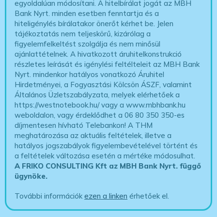
egyoldalúan módosítani. A hitelbírálat jogát az MBH
Bank Nyrt. minden esetben fenntartja és a
hiteligénylés bírálatakor önerőt kérhet be. Jelen
tájékoztatás nem teljeskörű, kizárólag a
figyelemfelkeltést szolgálja és nem minősül
ajánlattételnek. A hivatkozott áruhitelkonstrukció
részletes leírását és igénylési feltélteleit az MBH Bank
Nyrt. mindenkor hatályos vonatkozó Áruhitel
Hirdetményei, a Fogyasztási Kölcsön ÁSZF, valamint
Általános Üzletszabályzata, melyek elérhetőek a
https://westnotebook.hu/
vagy a www.mbhbank.hu
weboldalon, vagy érdeklődhet a 06 80 350 350-es
díjmentesen hívható Telebankon! A THM
meghatározása az aktuális feltételek, illetve a
hatályos jogszabályok figyelembevételével történt és
a feltételek változása esetén a mértéke módosulhat.
A FRIKO CONSULTING Kft az MBH Bank Nyrt. függő
ügynöke
.
További információk
ezen a linken
érhetőek el.