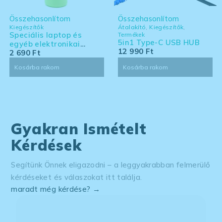
Összehasonlítom
Összehasonlítom
Kiegészítők
Átalakító
,
Kiegészítők
,
Speciális laptop és
Termékek
5in1 Type-C USB HUB
egyéb elektronikai
12 990
Ft
eszköz tisztító készlet -
2 690
Ft
nagy kiszerelés
Kosárba rakom
Kosárba rakom
Gyakran Ismételt
Kérdések
Segítünk Önnek eligazodni – a leggyakrabban felmerülő
kérdéseket és válaszokat itt találja.
maradt még kérdése? →