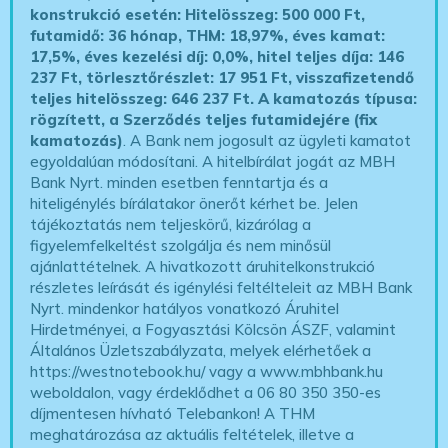
konstrukció esetén: Hitelösszeg: 500 000 Ft,
futamidő: 36 hónap, THM: 18,97%, éves kamat:
17,5%, éves kezelési díj: 0,0%, hitel teljes díja: 146
237 Ft, törlesztőrészlet: 17 951 Ft, visszafizetendő
teljes hitelösszeg: 646 237 Ft.
A kamatozás típusa:
rögzített, a Szerződés teljes futamidejére (fix
kamatozás)
. A Bank nem jogosult az ügyleti kamatot
egyoldalúan módosítani. A hitelbírálat jogát az MBH
Bank Nyrt. minden esetben fenntartja és a
hiteligénylés bírálatakor önerőt kérhet be. Jelen
tájékoztatás nem teljeskörű, kizárólag a
figyelemfelkeltést szolgálja és nem minősül
ajánlattételnek. A hivatkozott áruhitelkonstrukció
részletes leírását és igénylési feltélteleit az MBH Bank
Nyrt. mindenkor hatályos vonatkozó Áruhitel
Hirdetményei, a Fogyasztási Kölcsön ÁSZF, valamint
Általános Üzletszabályzata, melyek elérhetőek a
https://westnotebook.hu/
vagy a www.mbhbank.hu
weboldalon, vagy érdeklődhet a 06 80 350 350-es
díjmentesen hívható Telebankon! A THM
meghatározása az aktuális feltételek, illetve a