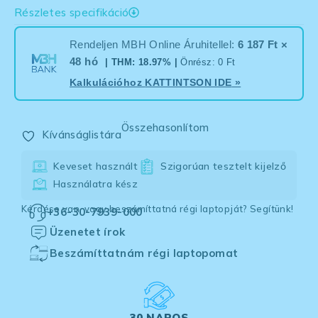
Részletes specifikáció
Rendeljen MBH Online Áruhitellel:
6 187 Ft ×
48 hó
| THM: 18.97% |
Önrész: 0 Ft
Kalkulációhoz
KATTINTSON IDE
»
Összehasonlítom
Kívánságlistára
Keveset használt
Szigorúan tesztelt kijelző
Használatra kész
Kérdése van, vagy beszámíttatná régi laptopját? Segítünk!
+36-30-7939-000
Üzenetet írok
Beszámíttatnám régi laptopomat
30 NAPOS