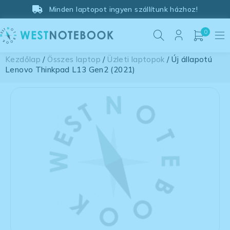
Minden laptopot ingyen szállítunk házhoz!
0
Kezdőlap
/
Összes laptop
/
Üzleti laptopok
/ Új állapotú
Lenovo Thinkpad L13 Gen2 (2021)