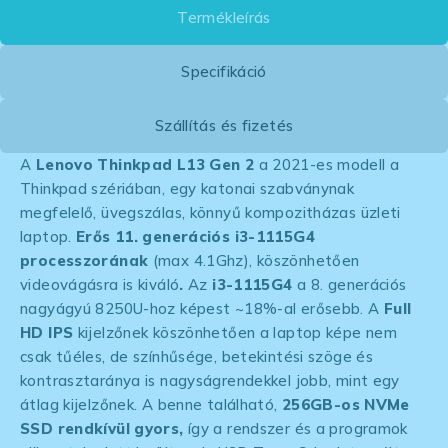
Termékleírás
Specifikáció
Szállítás és fizetés
A
Lenovo Thinkpad L13
Gen 2
a 2021-es modell a
Thinkpad szériában, egy katonai szabványnak
megfelelő, üvegszálas, könnyű kompozitházas üzleti
laptop.
Erős 11. generációs i3-1115G4
processzorának
(max 4.1Ghz),
köszönhetően
videovágásra is kiváló
.
Az
i3-1115G4
a 8. generációs
nagyágyú 8250U-hoz képest ~18%-al erősebb. A
Full
HD IPS
kijelzőnek köszönhetően a laptop képe nem
csak tűéles, de színhűsége, betekintési szöge és
kontrasztaránya is nagyságrendekkel jobb, mint egy
átlag kijelzőnek. A benne található,
256GB-os NVMe
SSD rendkívül gyors,
így a rendszer és a programok