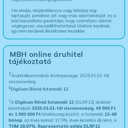
Ha eladja, elajándékozza vagy kidobja régi
laptopját, pendrive-ját vagy más adattárolóját, ez a
kód használata garantálja, hogy személyes adatai
véglegesen, visszaállíthatatlanul törlésre kerülnek,
így nem kerülnek illetéktelen kezekbe.
MBH online áruhitel
tájékoztató
1
Áruhitelkonstrukció érvényessége: 2025.01.01-től
visszavonásig
1
Digiloan Rövid futamidő 12
1
A
Digiloan Rövid futamidő 12
(DLRF12) áruhitel
konstrukció
2025.01.01-től visszavonásig
,
49 900 Ft
és 1 000 000 Ft
hitelösszeg között, a futamidő
12-48
hónap
, az éves kamat 17,5%, éves kezelési díj nincs, a
THM 18,97%.
Reprezentatív példa DLRF12