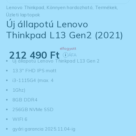
Lenovo Thinkpad
,
Könnyen hordozható
,
Termékek
,
Üzleti laptopok
Új állapotú Lenovo
Thinkpad L13 Gen2 (2021)
elfogyott
212 490
Ft
ÁFA
i
Új állapotú Lenovo Thinkpad L13 Gen 2
13.3" FHD IPS matt
i3-1115G4 (max. 4
1Ghz)
8GB DDR4
256GB NVMe SSD
WIFI 6
gyári garancia 2025.11.04-ig