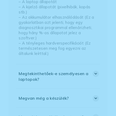
– A laptop állapotát
– A kijelző állapotát (pixelhibák, kopás
stb.)
– Az akkumulátor elhasználódását (Ez a
gyakorlatban azt jelenti, hogy egy
diagnosztikai programmal ellenőrizheti,
hogy hány %-os állapotot jelez a
szoftver.)
– A tényleges hardverspecifikációt (Ez
természetesen meg fog egyezni az
általunk leírttal.)
Megtekinthetőek-e személyesen a
laptopok?
Megvan még a készülék?