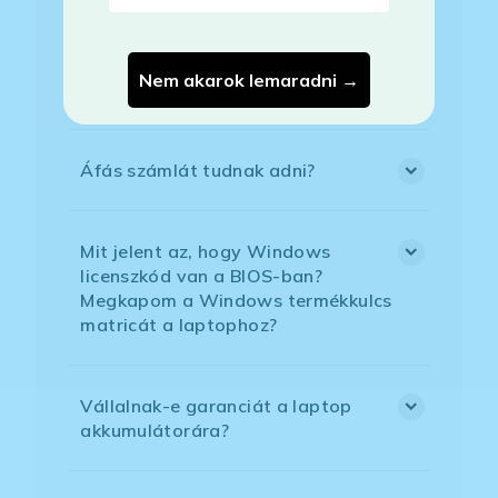
Hogyan tudom megrendelni a
Nem akarok lemaradni →
kiszemelt laptopot?
Áfás számlát tudnak adni?
Mit jelent az, hogy Windows
licenszkód van a BIOS-ban?
Megkapom a Windows termékkulcs
matricát a laptophoz?
Vállalnak-e garanciát a laptop
akkumulátorára?