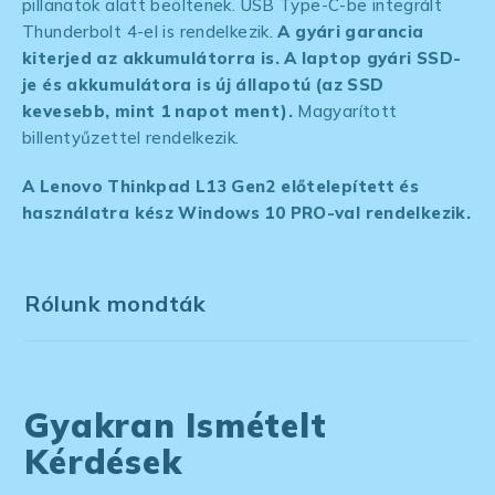
pillanatok alatt beöltenek. USB Type-C-be integrált
Thunderbolt 4-el is rendelkezik.
A gyári garancia
kiterjed az akkumulátorra is. A laptop gyári SSD-
je és akkumulátora is új állapotú
(az SSD
kevesebb, mint 1 napot ment)
.
Magyarított
billentyűzettel rendelkezik.
A Lenovo Thinkpad L13 Gen2 előtelepített és
használatra kész Windows 10 PRO-val rendelkezik.
Rólunk mondták
Gyakran Ismételt
Kérdések