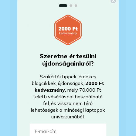
esetleg bővítést is kértem?
Mikor kapom meg a házhoz
szállítással megrendelt
termékemet?
Szeretne értesülni
Milyen szoftverek vannak előre
újdonságainkról?
telepítve a laptopra?
Szakértői tippek, érdekes
blogcikkek, újdonságok,
2000 Ft
Mit jelent, hogy magyar/magyar
kedvezmény
,
mely 70.000 Ft
kiosztású európai/külföldi kiosztású
feletti vásárlásnál használható
a billentyűzet?
fel, és vissza nem térő
lehetőségek a minőségi laptopok
univerzumából.
Bankkártyával tudok Önöknél
E-mail-cím
fizetni?