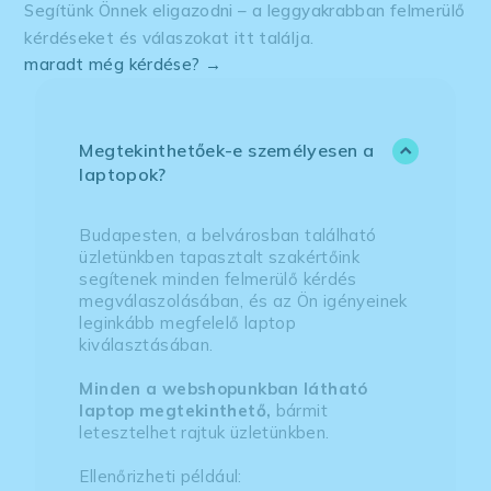
Segítünk Önnek eligazodni – a leggyakrabban felmerülő
kérdéseket és válaszokat itt találja.
maradt még kérdése? →
Megtekinthetőek-e személyesen a
laptopok?
Budapesten, a belvárosban található
üzletünkben tapasztalt szakértőink
segítenek minden felmerülő kérdés
megválaszolásában, és az Ön igényeinek
leginkább megfelelő laptop
kiválasztásában.
Minden a webshopunkban látható
laptop megtekinthető,
bármit
letesztelhet rajtuk üzletünkben.
Ellenőrizheti például: