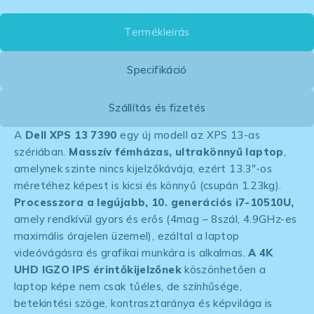
Termékleírás
Specifikáció
Szállítás és fizetés
A
Dell XPS 13 7390
egy új modell az XPS 13-as
szériában.
Masszív fémházas, ultrakönnyű laptop
,
amelynek szinte nincs kijelzőkávája, ezért 13.3″-os
méretéhez képest is kicsi és könnyű (csupán 1.23kg).
Processzora a legújabb, 10. generációs i7-10510U,
amely rendkívül gyors és erős (4mag – 8szál, 4.9GHz-es
maximális órajelen üzemel), ezáltal a laptop
videóvágásra és grafikai munkára is alkalmas.
A 4K
UHD IGZO IPS érintőkijelzőnek
köszönhetően a
laptop képe nem csak tűéles, de színhűsége,
betekintési szöge, kontrasztaránya és képvilága is