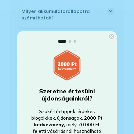
Milyen akkumulátorállapotra
számíthatok?
Mikor lesz készleten a laptop, ha
jelenleg nem elérhető?
Mikor vehetem át a rendelésem, ha
esetleg bővítést is kértem?
Szeretne értesülni
Mikor kapom meg a házhoz
újdonságainkról?
szállítással megrendelt
termékemet?
Szakértői tippek, érdekes
blogcikkek, újdonságok,
2000 Ft
kedvezmény
,
mely 70.000 Ft
feletti vásárlásnál használható
Milyen szoftverek vannak előre