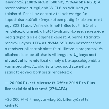
lenyűgöző.
(100% sRGB, 500nit, 79%Adobe RGB)
A
notebookban a legújabb WIFI 6-os Wifi kártya
található. Ennek az adatátviteli sebessége 3x,
kapacitása zsúfolt környezetben pedig 4x akkora, mint
egy 802.11ac-s Wifi-nek. Emeltt Bluetooth 5.1-el is
rendelkezik, aminek a hatótávolsága 4x-ese, sebessége
pedig duplája az elődjéhez képest. A benne található
rendkívül gyors
1TB-os NVMe SSD
-nek köszönhetően
a rendszer pillanatok alatt feláll, illetve a programok és
alkalmazások betöltése is villámgyors.
Ujjlenyomat
olvasóval is rendelkezik
, mely a bekapcsológombba
van integrálva. Az alja és a touchpad személyre
szabott egyedi borítással rendelkezik.
— 20 000 Ft-ért Microsoft Office 2019 Pro Plus
licenszkóddal kérhető (27%ÁFA)
+30 000 Ft-ért magyar világítós billentyűzettel
kérhető