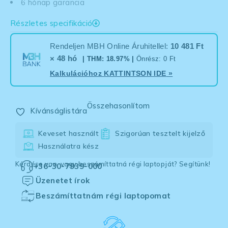
6 hónap garancia
Részletes specifikáció
Rendeljen MBH Online Áruhitellel:
10 481 Ft
× 48 hó
| THM: 18.97% |
Önrész: 0 Ft
Kalkulációhoz
KATTINTSON IDE
»
Összehasonlítom
Kívánságlistára
Keveset használt
Szigorúan tesztelt kijelző
Használatra kész
Kérdése van, vagy beszámíttatná régi laptopját? Segítünk!
+36-30-7939-000
Üzenetet írok
Beszámíttatnám régi laptopomat