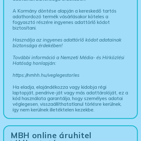
A Kormány döntése alapján a kereskedő tartós
adathordozó termék vásárlásakor köteles a
fogyasztó részére ingyenes adattörlő kódot
biztosítani.
Használja az ingyenes adattörlő kódot adatainak
biztonsága érdekében!
További információ a Nemzeti Média- és Hírközlési
Hatóság honlapján:
https://nmhh.hu/veglegestorles
Ha eladja, elajándékozza vagy kidobja régi
laptopját, pendrive-ját vagy más adattárolóját, ez a
kód használata garantálja, hogy személyes adatai
véglegesen, visszaállíthatatlanul törlésre kerülnek,
így nem kerülnek illetéktelen kezekbe.
MBH online áruhitel