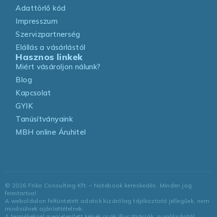
Adattörlő kód
Impresszum
Szervizpartnerség
Elállás a vásárlástól
Hasznos linkek
Miért vásároljon nálunk?
Blog
Kapcsolat
GYIK
Tanúsítványaink
MBH online Áruhitel
©
2026
Friko Consulting Kft. – Notebook kereskedés. Minden jog
fenntartva!
A weboldalon feltüntetett adatok kizárólag tájékoztató jellegűek, nem
minősülnek ajánlattételnek.
A termékeknél megjelenített képek csak illusztrációk, a valóságtól