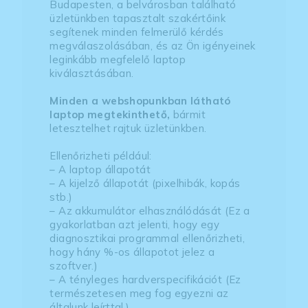
Budapesten, a belvárosban található
üzletünkben tapasztalt szakértőink
segítenek minden felmerülő kérdés
megválaszolásában, és az Ön igényeinek
leginkább megfelelő laptop
kiválasztásában.
Minden a webshopunkban látható
laptop megtekinthető,
bármit
letesztelhet rajtuk üzletünkben.
Ellenőrizheti például:
– A laptop állapotát
– A kijelző állapotát (pixelhibák, kopás
stb.)
– Az akkumulátor elhasználódását (Ez a
gyakorlatban azt jelenti, hogy egy
diagnosztikai programmal ellenőrizheti,
hogy hány %-os állapotot jelez a
szoftver.)
– A tényleges hardverspecifikációt (Ez
természetesen meg fog egyezni az
általunk leírttal.)