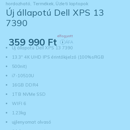
hordozható
,
Termékek
,
Üzleti laptopok
Új állapotú Dell XPS 13
7390
elfogyott
359 990
Ft
ÁFA
i
Új állapotú Dell XPS 13 7390
13.3" 4K UHD IPS érintőkijelző (100%sRGB
500nit)
i7-10510U
16GB DDR4
1TB NVMe SSD
WIFI 6
1.23kg
ujjlenyomat olvasó