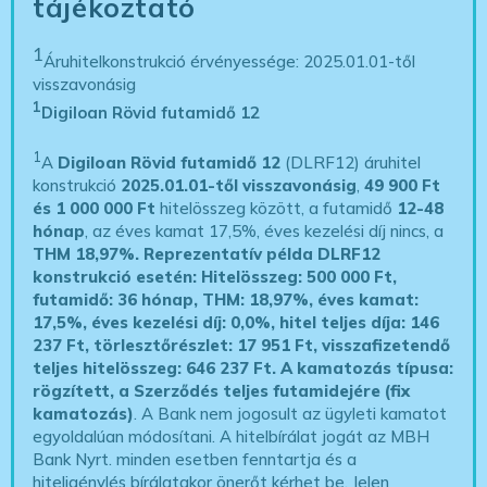
tájékoztató
1
Áruhitelkonstrukció érvényessége: 2025.01.01-től
visszavonásig
1
Digiloan Rövid futamidő 12
1
A
Digiloan Rövid futamidő 12
(DLRF12) áruhitel
konstrukció
2025.01.01-től visszavonásig
,
49 900 Ft
és 1 000 000 Ft
hitelösszeg között, a futamidő
12-48
hónap
, az éves kamat 17,5%, éves kezelési díj nincs, a
THM 18,97%.
Reprezentatív példa DLRF12
konstrukció esetén: Hitelösszeg: 500 000 Ft,
futamidő: 36 hónap, THM: 18,97%, éves kamat:
17,5%, éves kezelési díj: 0,0%, hitel teljes díja: 146
237 Ft, törlesztőrészlet: 17 951 Ft, visszafizetendő
teljes hitelösszeg: 646 237 Ft.
A kamatozás típusa:
rögzített, a Szerződés teljes futamidejére (fix
kamatozás)
. A Bank nem jogosult az ügyleti kamatot
egyoldalúan módosítani. A hitelbírálat jogát az MBH
Bank Nyrt. minden esetben fenntartja és a
hiteligénylés bírálatakor önerőt kérhet be. Jelen