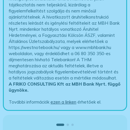
tájékoztatás nem teljeskörű, kizárólag a
figyelemfelkeltést szolgálja és nem minősül
ajánlattételnek. A hivatkozott áruhitelkonstrukció
részletes leírását és igénylési feltélteleit az MBH Bank
Nyrt. mindenkor hatályos vonatkozó Áruhitel
Hirdetményei, a Fogyasztási Kölcsön ÁSZF, valamint
Általános Üzletszabályzata, melyek elérhetőek a
https://westnotebook.hu/
vagy a www.mbhbank.hu
weboldalon, vagy érdeklődhet a 06 80 350 350-es
díjmentesen hívható Telebankon! A THM
meghatározása az aktuális feltételek, illetve a
hatályos jogszabályok figyelembevételével történt és
a feltételek változása esetén a mértéke módosulhat.
A FRIKO CONSULTING Kft az MBH Bank Nyrt. függő
ügynöke
.
További információk
ezen a linken
érhetőek el.