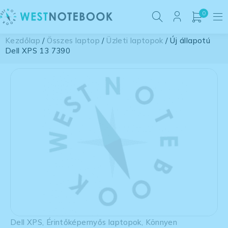
0
Kezdőlap
/
Összes laptop
/
Üzleti laptopok
/ Új állapotú
Dell XPS 13 7390
Dell XPS
,
Érintőképernyős laptopok
,
Könnyen