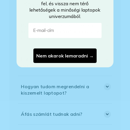
fel, és vissza nem térő
telepítve a laptopra?
lehetőségek a minőségi laptopok
univerzumából.
Mit jelent, hogy magyar/magyar
E-mail-cím
kiosztású európai/külföldi kiosztású
a billentyűzet?
Nem akarok lemaradni →
Bankkártyával tudok Önöknél
fizetni?
Hogyan tudom megrendelni a
kiszemelt laptopot?
Áfás számlát tudnak adni?