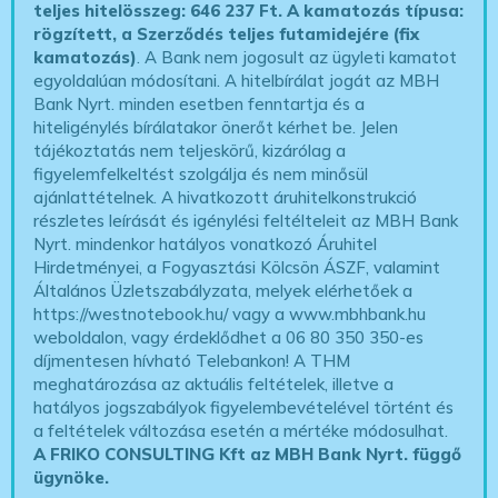
teljes hitelösszeg: 646 237 Ft.
A kamatozás típusa:
rögzített, a Szerződés teljes futamidejére (fix
kamatozás)
. A Bank nem jogosult az ügyleti kamatot
egyoldalúan módosítani. A hitelbírálat jogát az MBH
Bank Nyrt. minden esetben fenntartja és a
hiteligénylés bírálatakor önerőt kérhet be. Jelen
tájékoztatás nem teljeskörű, kizárólag a
figyelemfelkeltést szolgálja és nem minősül
ajánlattételnek. A hivatkozott áruhitelkonstrukció
részletes leírását és igénylési feltélteleit az MBH Bank
Nyrt. mindenkor hatályos vonatkozó Áruhitel
Hirdetményei, a Fogyasztási Kölcsön ÁSZF, valamint
Általános Üzletszabályzata, melyek elérhetőek a
https://westnotebook.hu/
vagy a www.mbhbank.hu
weboldalon, vagy érdeklődhet a 06 80 350 350-es
díjmentesen hívható Telebankon! A THM
meghatározása az aktuális feltételek, illetve a
hatályos jogszabályok figyelembevételével történt és
a feltételek változása esetén a mértéke módosulhat.
A FRIKO CONSULTING Kft az MBH Bank Nyrt. függő
ügynöke
.