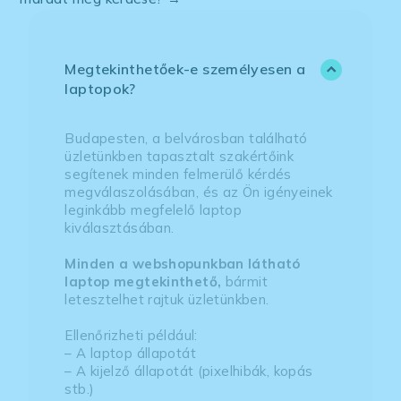
Megtekinthetőek-e személyesen a
laptopok?
Budapesten, a belvárosban található
üzletünkben tapasztalt szakértőink
segítenek minden felmerülő kérdés
megválaszolásában, és az Ön igényeinek
leginkább megfelelő laptop
kiválasztásában.
Minden a webshopunkban látható
laptop megtekinthető,
bármit
letesztelhet rajtuk üzletünkben.
Ellenőrizheti például:
– A laptop állapotát
– A kijelző állapotát (pixelhibák, kopás
stb.)