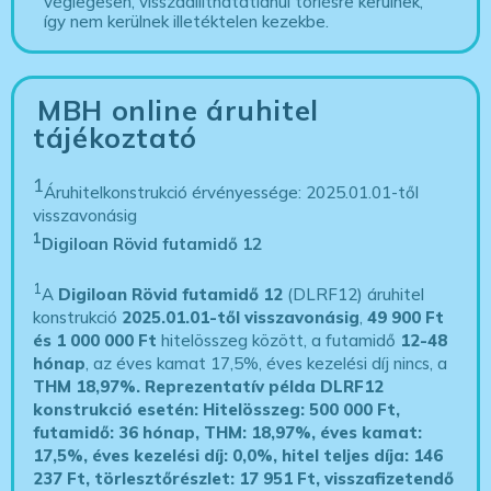
véglegesen, visszaállíthatatlanul törlésre kerülnek,
így nem kerülnek illetéktelen kezekbe.
MBH online áruhitel
tájékoztató
1
Áruhitelkonstrukció érvényessége: 2025.01.01-től
visszavonásig
1
Digiloan Rövid futamidő 12
1
A
Digiloan Rövid futamidő 12
(DLRF12) áruhitel
konstrukció
2025.01.01-től visszavonásig
,
49 900 Ft
és 1 000 000 Ft
hitelösszeg között, a futamidő
12-48
hónap
, az éves kamat 17,5%, éves kezelési díj nincs, a
THM 18,97%.
Reprezentatív példa DLRF12
konstrukció esetén: Hitelösszeg: 500 000 Ft,
futamidő: 36 hónap, THM: 18,97%, éves kamat:
17,5%, éves kezelési díj: 0,0%, hitel teljes díja: 146
237 Ft, törlesztőrészlet: 17 951 Ft, visszafizetendő