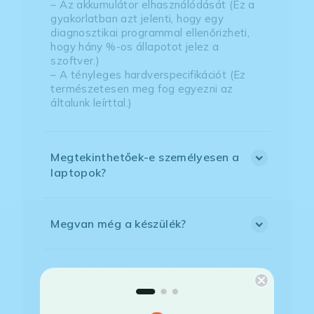
– Az akkumulátor elhasználódását (Ez a
gyakorlatban azt jelenti, hogy egy
diagnosztikai programmal ellenőrizheti,
hogy hány %-os állapotot jelez a
szoftver.)
– A tényleges hardverspecifikációt (Ez
természetesen meg fog egyezni az
általunk leírttal.)
Megtekinthetőek-e személyesen a
laptopok?
Megvan még a készülék?
Mennyit használták a laptopot?