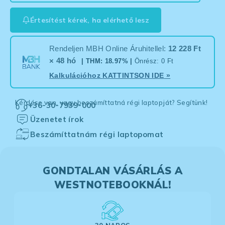
Értesítést kérek, ha elérhető lesz
Rendeljen MBH Online Áruhitellel:
12 228 Ft
× 48 hó
| THM: 18.97% |
Önrész: 0 Ft
Kalkulációhoz
KATTINTSON IDE
»
Kérdése van, vagy beszámíttatná régi laptopját? Segítünk!
+36-30-7939-000
Üzenetet írok
Beszámíttatnám régi laptopomat
GONDTALAN VÁSÁRLÁS A
WESTNOTEBOOKNÁL!