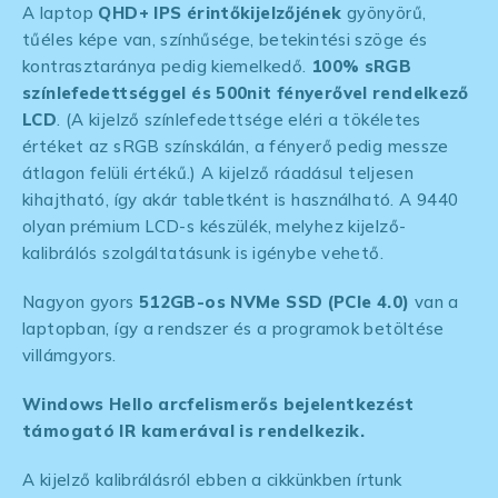
A laptop
QHD+ IPS érintőkijelzőjének
gyönyörű,
tűéles képe van, színhűsége, betekintési szöge és
kontrasztaránya pedig kiemelkedő.
100% sRGB
színlefedettséggel és 500nit fényerővel rendelkező
LCD
. (A kijelző színlefedettsége eléri a tökéletes
értéket az sRGB színskálán, a fényerő pedig messze
átlagon felüli értékű.) A kijelző ráadásul teljesen
kihajtható, így akár tabletként is használható. A 9440
olyan prémium LCD-s készülék, melyhez kijelző-
kalibrálós szolgáltatásunk is igénybe vehető.
Nagyon gyors
512GB-os NVMe SSD (PCIe 4.0)
van a
laptopban, így a rendszer és a programok betöltése
villámgyors.
Windows Hello arcfelismerős bejelentkezést
támogató IR kamerával is rendelkezik.
A kijelző kalibrálásról ebben a cikkünkben írtunk