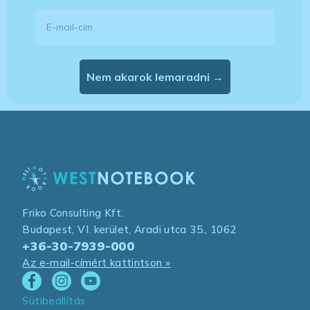
E-mail-cím
Nem akarok lemaradni →
Friko Consulting Kft.
Budapest, VI. kerület, Aradi utca 35., 1062
+36-30-7939-000
Az e-mail-címért kattintson »
Sütibeállítás