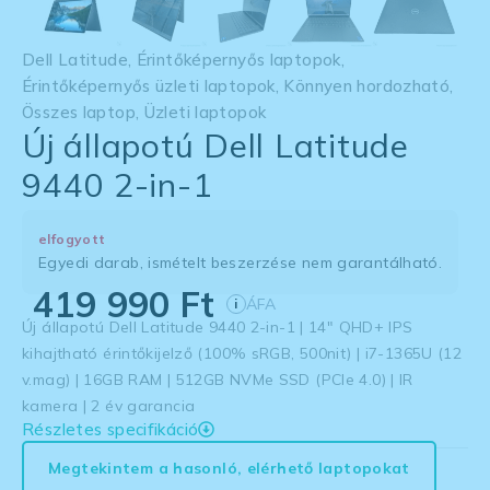
Dell Latitude
,
Érintőképernyős laptopok
,
Érintőképernyős üzleti laptopok
,
Könnyen hordozható
,
Összes laptop
,
Üzleti laptopok
Új állapotú Dell Latitude
9440 2-in-1
elfogyott
Egyedi darab, ismételt beszerzése nem garantálható.
419 990
Ft
ÁFA
i
Új állapotú Dell Latitude 9440 2-in-1 | 14″ QHD+ IPS
kihajtható érintőkijelző (100% sRGB, 500nit) | i7-1365U (12
v.mag) | 16GB RAM | 512GB NVMe SSD (PCIe 4.0) | IR
kamera | 2 év garancia
Részletes specifikáció
Megtekintem a hasonló, elérhető laptopokat