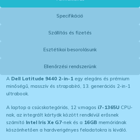
Specifikáció
Szállítás és fizetés
Esztétikai besorolásunk
Ellenőrzési rendszerünk
A
Dell Latitude 9440 2-in-1
egy elegáns és prémium
minőségű, masszív és strapabíró, 13. generációs 2-in-1
ultrabook.
A laptop a csúcskategóriás, 12 v.magos
i7-1365U
CPU-
nak, az integrált kártyák között rendkívül erősnek
számító
Intel Iris Xe G7
-nek és a
16GB
memóriának
köszönhetően a hardverigényes feladatokra is kiváló.