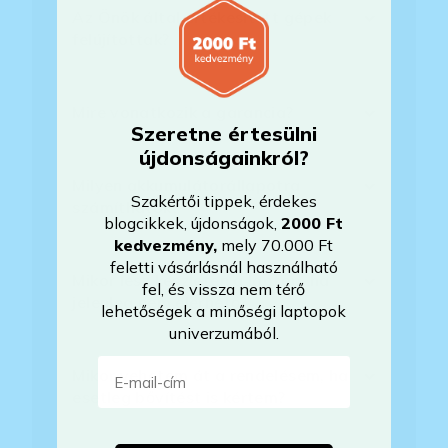
Az Önök által értékesített gépek
felújítottak?
Mire vonatkozik a garancia?
Szeretne értesülni
újdonságainkról?
Milyen akkumulátorállapotra
Szakértői tippek, érdekes
számíthatok?
blogcikkek, újdonságok,
2000 Ft
kedvezmény
,
mely 70.000 Ft
feletti vásárlásnál használható
Mikor lesz készleten a laptop, ha
fel, és vissza nem térő
jelenleg nem elérhető?
lehetőségek a minőségi laptopok
univerzumából.
E-mail-cím
Mikor vehetem át a rendelésem, ha
esetleg bővítést is kértem?