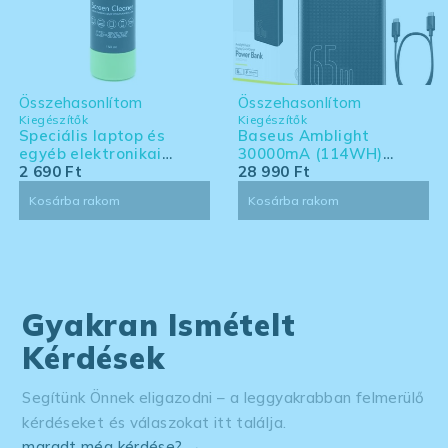
Összehasonlítom
Összehasonlítom
Kiegészítők
Kiegészítők
Speciális laptop és
Baseus Amblight
egyéb elektronikai
30000mA (114WH)
eszköz tisztító készlet -
2 690
Ft
powerbank - Laptoppal
28 990
Ft
nagy kiszerelés
kompatibilis powerbank
Kosárba rakom
Kosárba rakom
Gyakran Ismételt
Kérdések
Segítünk Önnek eligazodni – a leggyakrabban felmerülő
kérdéseket és válaszokat itt találja.
maradt még kérdése? →