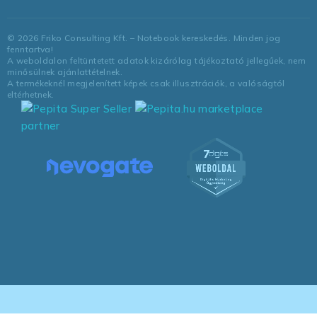
©
2026
Friko Consulting Kft. – Notebook kereskedés. Minden jog
fenntartva!
A weboldalon feltüntetett adatok kizárólag tájékoztató jellegűek, nem
minősülnek ajánlattételnek.
A termékeknél megjelenített képek csak illusztrációk, a valóságtól
eltérhetnek.
marketplace
partner