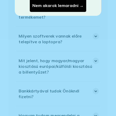
Nem akarok lemaradni →
Mikor kapom meg a házhoz
szállítással megrendelt
termékemet?
Milyen szoftverek vannak előre
telepítve a laptopra?
Mit jelent, hogy magyar/magyar
kiosztású európai/külföldi kiosztású
a billentyűzet?
Bankkártyával tudok Önöknél
fizetni?
Hogyan tudom megrendelni a