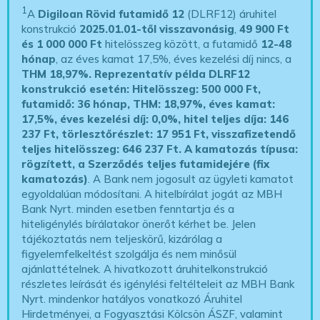
1
A
Digiloan Rövid futamidő 12
(DLRF12) áruhitel
konstrukció
2025.01.01-től visszavonásig
,
49 900 Ft
és 1 000 000 Ft
hitelösszeg között, a futamidő
12-48
hónap
, az éves kamat 17,5%, éves kezelési díj nincs, a
THM 18,97%.
Reprezentatív példa DLRF12
konstrukció esetén: Hitelösszeg: 500 000 Ft,
futamidő: 36 hónap, THM: 18,97%, éves kamat:
17,5%, éves kezelési díj: 0,0%, hitel teljes díja: 146
237 Ft, törlesztőrészlet: 17 951 Ft, visszafizetendő
teljes hitelösszeg: 646 237 Ft.
A kamatozás típusa:
rögzített, a Szerződés teljes futamidejére (fix
kamatozás)
. A Bank nem jogosult az ügyleti kamatot
egyoldalúan módosítani. A hitelbírálat jogát az MBH
Bank Nyrt. minden esetben fenntartja és a
hiteligénylés bírálatakor önerőt kérhet be. Jelen
tájékoztatás nem teljeskörű, kizárólag a
figyelemfelkeltést szolgálja és nem minősül
ajánlattételnek. A hivatkozott áruhitelkonstrukció
részletes leírását és igénylési feltélteleit az MBH Bank
Nyrt. mindenkor hatályos vonatkozó Áruhitel
Hirdetményei, a Fogyasztási Kölcsön ÁSZF, valamint