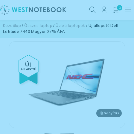
0
Kezdőlap
/
Összes laptop
/
Üzleti laptopok
/ Új állapotú Dell
Latitude 7440 Magyar 27% ÁFA
Nagyítás