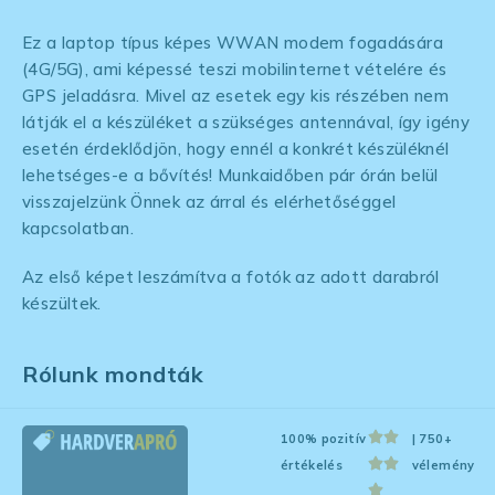
Ez a laptop típus képes WWAN modem fogadására
(4G/5G), ami képessé teszi mobilinternet vételére és
GPS jeladásra. Mivel az esetek egy kis részében nem
látják el a készüléket a szükséges antennával, így igény
esetén érdeklődjön, hogy ennél a konkrét készüléknél
lehetséges-e a bővítés! Munkaidőben pár órán belül
visszajelzünk Önnek az árral és elérhetőséggel
kapcsolatban.
Az első képet leszámítva a fotók az adott darabról
készültek.
Rólunk mondták
100% pozitív
| 750+
értékelés
vélemény