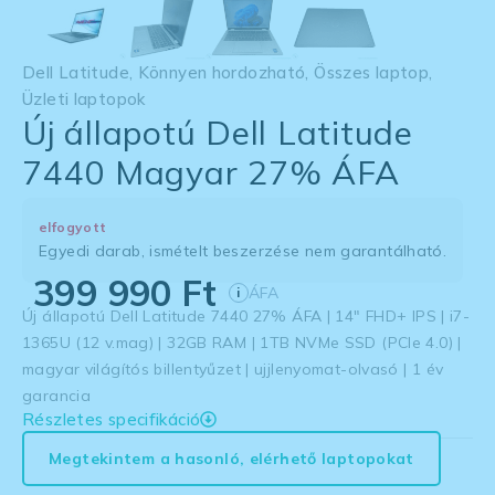
Dell Latitude
,
Könnyen hordozható
,
Összes laptop
,
Üzleti laptopok
Új állapotú Dell Latitude
7440 Magyar 27% ÁFA
elfogyott
Egyedi darab, ismételt beszerzése nem garantálható.
399 990
Ft
ÁFA
i
Új állapotú Dell Latitude 7440 27% ÁFA | 14″ FHD+ IPS | i7-
1365U (12 v.mag) | 32GB RAM | 1TB NVMe SSD (PCIe 4.0) |
magyar világítós billentyűzet | ujjlenyomat-olvasó | 1 év
garancia
Részletes specifikáció
Megtekintem a hasonló, elérhető laptopokat