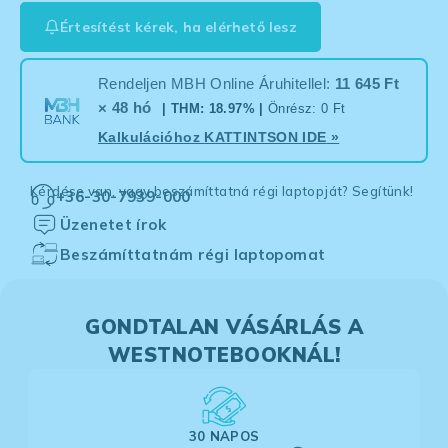
Értesítést kérek, ha elérhető lesz
Rendeljen MBH Online Áruhitellel:
11 645 Ft
× 48 hó
| THM: 18.97% |
Önrész: 0 Ft
Kalkulációhoz
KATTINTSON IDE
»
Kérdése van, vagy beszámíttatná régi laptopját? Segítünk!
+36-30-7939-000
Üzenetet írok
Beszámíttatnám régi laptopomat
GONDTALAN VÁSÁRLÁS A
WESTNOTEBOOKNÁL!
30 NAPOS