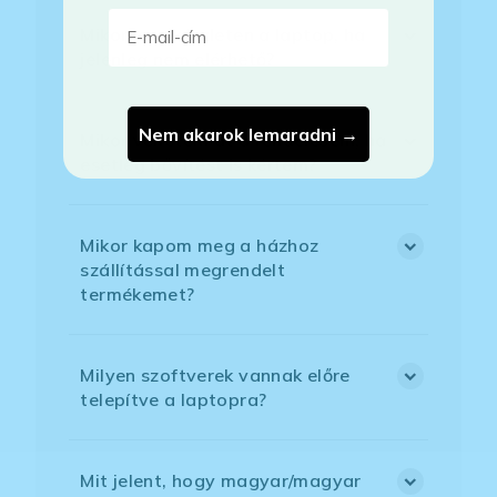
E-mail-cím
Mikor lesz készleten a laptop, ha
jelenleg nem elérhető?
Nem akarok lemaradni →
Mikor vehetem át a rendelésem, ha
esetleg bővítést is kértem?
Mikor kapom meg a házhoz
szállítással megrendelt
termékemet?
Milyen szoftverek vannak előre
telepítve a laptopra?
Mit jelent, hogy magyar/magyar