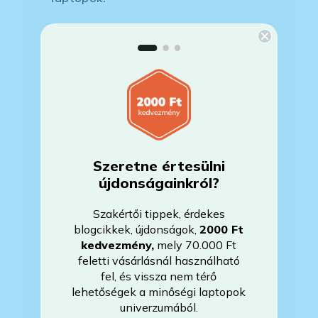
Megvan még a készülék?
Mennyit használták a laptopot?
Az Önök által értékesített gépek
Szeretne értesülni
felújítottak?
újdonságainkról?
Szakértői tippek, érdekes
Mire vonatkozik a garancia?
blogcikkek, újdonságok,
2000 Ft
kedvezmény
,
mely 70.000 Ft
feletti vásárlásnál használható
Milyen akkumulátorállapotra
fel, és vissza nem térő
számíthatok?
lehetőségek a minőségi laptopok
univerzumából.