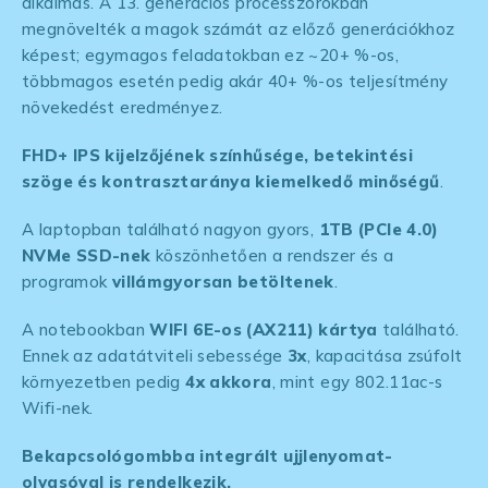
alkalmas. A 13. generációs processzorokban
megnövelték a magok számát az előző generációkhoz
képest; egymagos feladatokban ez ~20+ %-os,
többmagos esetén pedig akár 40+ %-os teljesítmény
növekedést eredményez.
FHD+ IPS kijelzőjének
színhűsége, betekintési
szöge és kontrasztaránya kiemelkedő minőségű
.
A laptopban található nagyon gyors,
1TB (PCIe 4.0)
NVMe SSD-nek
köszönhetően a rendszer és a
programok
villámgyorsan betöltenek
.
A notebookban
WIFI 6E-os (AX211) kártya
található.
Ennek az adatátviteli sebessége
3x
, kapacitása zsúfolt
környezetben pedig
4x akkora
, mint egy 802.11ac-s
Wifi-nek.
Bekapcsológombba integrált ujjlenyomat-
olvasóval is rendelkezik.