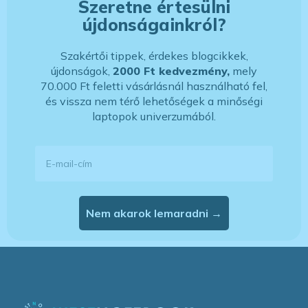
Szeretne értesülni
újdonságainkról?
Szakértői tippek, érdekes blogcikkek,
újdonságok,
2000 Ft kedvezmény,
mely
70.000 Ft feletti vásárlásnál használható fel,
és vissza nem térő lehetőségek a minőségi
laptopok univerzumából.
E-mail-cím
Nem akarok lemaradni →