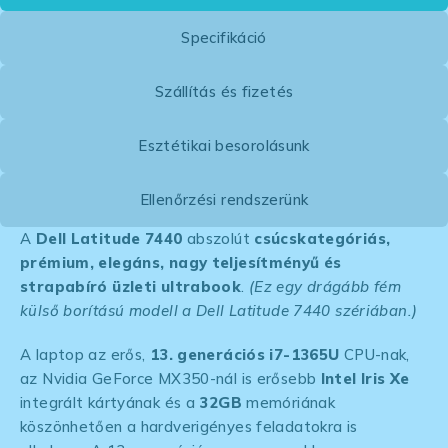
Specifikáció
Szállítás és fizetés
Esztétikai besorolásunk
Ellenőrzési rendszerünk
A
Dell Latitude 7440
abszolút
csúcskategóriás,
prémium, elegáns, nagy teljesítményű és
strapabíró üzleti ultrabook
.
(Ez egy drágább fém
külső borítású modell a Dell Latitude 7440 szériában.)
A laptop az erős,
13. generációs i7-1365U
CPU-nak,
az Nvidia GeForce MX350-nál is erősebb
Intel Iris Xe
integrált kártyának és a
32GB
memóriának
köszönhetően a hardverigényes feladatokra is