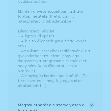
kiválasztásában.
Minden a webshopunkban látható
laptop megtekinthető,
bármit
letesztelhet rajtuk üzletünkben.
Ellenőrizheti például:
– A laptop állapotát
– A kijelző állapotát (pixelhibák, kopás
stb.)
– Az akkumulátor elhasználódását (Ez a
gyakorlatban azt jelenti, hogy egy
diagnosztikai programmal ellenőrizheti,
hogy hány %-os állapotot jelez a
szoftver.)
– A tényleges hardverspecifikációt (Ez
természetesen meg fog egyezni az
általunk leírttal.)
Megtekinthetőek-e személyesen a
laptopok?