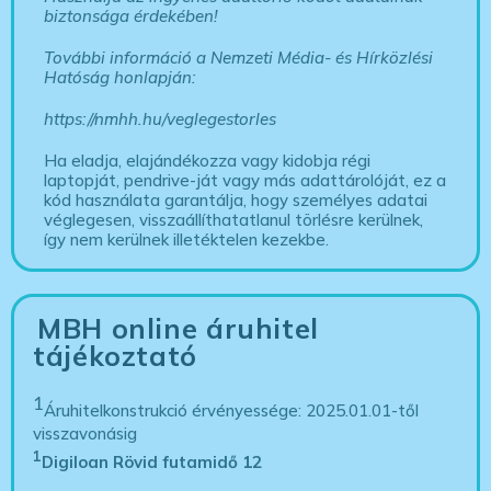
biztonsága érdekében!
További információ a Nemzeti Média- és Hírközlési
Hatóság honlapján:
https://nmhh.hu/veglegestorles
Ha eladja, elajándékozza vagy kidobja régi
laptopját, pendrive-ját vagy más adattárolóját, ez a
kód használata garantálja, hogy személyes adatai
véglegesen, visszaállíthatatlanul törlésre kerülnek,
így nem kerülnek illetéktelen kezekbe.
MBH online áruhitel
tájékoztató
1
Áruhitelkonstrukció érvényessége: 2025.01.01-től
visszavonásig
1
Digiloan Rövid futamidő 12