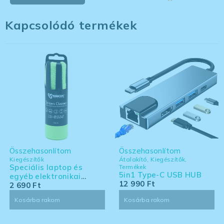
Kapcsolódó termékek
Összehasonlítom
Összehasonlítom
Kiegészítők
Átalakító
,
Kiegészítők
,
Speciális laptop és
Termékek
5in1 Type-C USB HUB
egyéb elektronikai
12 990
Ft
eszköz tisztító készlet -
2 690
Ft
nagy kiszerelés
Kosárba rakom
Kosárba rakom