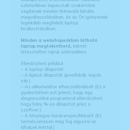
üzletünkben tapasztalt szakértőink
segítenek minden felmerülő kérdés
megválaszolásában, és az Ön igényeinek
leginkább megfelelő laptop
kiválasztásában.
Minden a webshopunkban látható
laptop megtekinthető,
bármit
letesztelhet rajtuk üzletünkben.
Ellenőrizheti például:
– A laptop állapotát
– A kijelző állapotát (pixelhibák, kopás
stb.)
– Az akkumulátor elhasználódását (Ez a
gyakorlatban azt jelenti, hogy egy
diagnosztikai programmal ellenőrizheti,
hogy hány %-os állapotot jelez a
szoftver.)
– A tényleges hardverspecifikációt (Ez
természetesen meg fog egyezni az
általunk leírttal.)