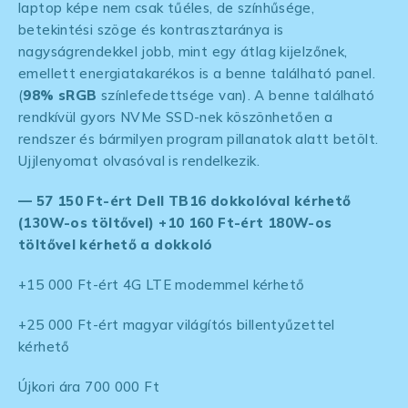
laptop képe nem csak tűéles, de színhűsége,
betekintési szöge és kontrasztaránya is
nagyságrendekkel jobb, mint egy átlag kijelzőnek,
emellett energiatakarékos is a benne található panel.
(
98% sRGB
színlefedettsége van). A benne található
rendkívül gyors NVMe SSD-nek köszönhetően a
rendszer és bármilyen program pillanatok alatt betölt.
Ujjlenyomat olvasóval is rendelkezik.
— 57 150 Ft-ért Dell TB16 dokkolóval kérhető
(130W-os töltővel) +10 160 Ft-ért 180W-os
töltővel kérhető a dokkoló
+15 000 Ft-ért 4G LTE modemmel kérhető
+25 000 Ft-ért magyar világítós billentyűzettel
kérhető
Újkori ára 700 000 Ft