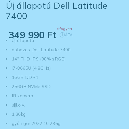
Új állapotú Dell Latitude
7400
elfogyott
349 990
Ft
ÁFA
i
Új állapotú
dobozos Dell Latitude 7400
14" FHD IPS (98% sRGB)
i7-8665U (4.8GHz)
16GB DDR4
256GB NVMe SSD
IR kamera
ujjl.olv.
1.36kg
gyári gar 2022.10.23-ig