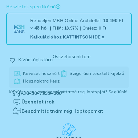
Részletes specifikáció
Rendeljen MBH Online Áruhitellel:
10 190 Ft
× 48 hó
| THM: 18.97% |
Önrész: 0 Ft
Kalkulációhoz
KATTINTSON IDE
»
Összehasonlítom
Kívánságlistára
Keveset használt
Szigorúan tesztelt kijelző
Használatra kész
Kérdése van, vagy beszámíttatná régi laptopját? Segítünk!
+36-30-7939-000
Üzenetet írok
Beszámíttatnám régi laptopomat