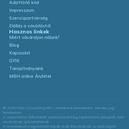
Adattörlő kód
Impresszum
Szervizpartnerség
Elállás a vásárlástól
Hasznos linkek
Miért vásároljon nálunk?
Blog
Kapcsolat
GYIK
Tanúsítványaink
MBH online Áruhitel
©
2026
Friko Consulting Kft. – Notebook kereskedés. Minden jog
fenntartva!
A weboldalon feltüntetett adatok kizárólag tájékoztató jellegűek, nem
minősülnek ajánlattételnek.
A termékeknél megjelenített képek csak illusztrációk, a valóságtól