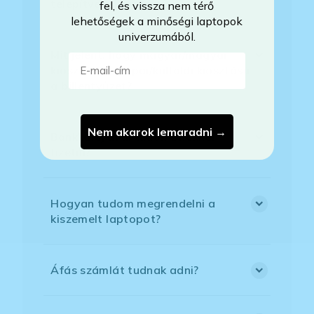
telepítve a laptopra?
fel, és vissza nem térő
lehetőségek a minőségi laptopok
univerzumából.
Mit jelent, hogy magyar/magyar
E-mail-cím
kiosztású európai/külföldi kiosztású
a billentyűzet?
Nem akarok lemaradni →
Bankkártyával tudok Önöknél
fizetni?
Hogyan tudom megrendelni a
kiszemelt laptopot?
Áfás számlát tudnak adni?