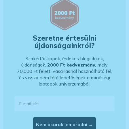
Szeretne értesülni
újdonságainkról?
Szakértői tippek, érdekes blogcikkek,
újdonságok,
2000 Ft kedvezmény,
mely
70.000 Ft feletti vásárlásnál használható fel,
és vissza nem térő lehetőségek a minőségi
laptopok univerzumából.
E-mail-cím
Nem akarok lemaradni →