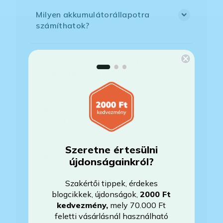
Milyen akkumulátorállapotra
számíthatok?
Mikor lesz készleten a laptop, ha
jelenleg nem elérhető?
Mikor vehetem át a rendelésem, ha
esetleg bővítést is kértem?
Szeretne értesülni
Mikor kapom meg a házhoz
újdonságainkról?
szállítással megrendelt
termékemet?
Szakértői tippek, érdekes
blogcikkek, újdonságok,
2000 Ft
kedvezmény
,
mely 70.000 Ft
Milyen szoftverek vannak előre
feletti vásárlásnál használható