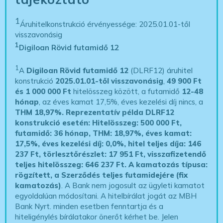
1
Áruhitelkonstrukció érvényessége: 2025.01.01-től
visszavonásig
1
Digiloan Rövid futamidő 12
1
A
Digiloan Rövid futamidő 12
(DLRF12) áruhitel
konstrukció
2025.01.01-től visszavonásig
,
49 900 Ft
és 1 000 000 Ft
hitelösszeg között, a futamidő
12-48
hónap
, az éves kamat 17,5%, éves kezelési díj nincs, a
THM 18,97%.
Reprezentatív példa DLRF12
konstrukció esetén: Hitelösszeg: 500 000 Ft,
futamidő: 36 hónap, THM: 18,97%, éves kamat:
17,5%, éves kezelési díj: 0,0%, hitel teljes díja: 146
237 Ft, törlesztőrészlet: 17 951 Ft, visszafizetendő
teljes hitelösszeg: 646 237 Ft.
A kamatozás típusa:
rögzített, a Szerződés teljes futamidejére (fix
kamatozás)
. A Bank nem jogosult az ügyleti kamatot
egyoldalúan módosítani. A hitelbírálat jogát az MBH
Bank Nyrt. minden esetben fenntartja és a
hiteligénylés bírálatakor önerőt kérhet be. Jelen