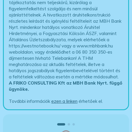
tájékoztatás nem teljeskörű, kizárólag a
figyelemfelkeltést szolgálja és nem minősül
ajánlattételnek. A hivatkozott áruhitelkonstrukció
részletes leírását és igénylési feltélteleit az MBH Bank
Nyrt. mindenkor hatályos vonatkozó Áruhitel
Hirdetményei, a Fogyasztási Kölcsön ÁSZF, valamint
Általános Üzletszabályzata, melyek elérhetőek a
https://westnotebook.hu/
vagy a www.mbhbank.hu
weboldalon, vagy érdeklődhet a 06 80 350 350-es
díjmentesen hívható Telebankon! A THM
meghatározása az aktuális feltételek, illetve a
hatályos jogszabályok figyelembevételével történt és
a feltételek változása esetén a mértéke módosulhat.
A FRIKO CONSULTING Kft az MBH Bank Nyrt. függő
ügynöke
.
További információk
ezen a linken
érhetőek el.