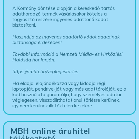
A Kormány döntése alapján a kereskedő tartós
adathordozó termék vásárlásakor köteles a
fogyasztó részére ingyenes adattörlő kódot
biztosítani.
Használja az ingyenes adattörlő kódot adatainak
biztonsága érdekében!
További információ a Nemzeti Média- és Hírközlési
Hatóság honlapján:
https://nmhh.hu/veglegestorles
Ha eladja, elajándékozza vagy kidobja régi
laptopját, pendrive-ját vagy más adattárolóját, ez a
kód használata garantálja, hogy személyes adatai
véglegesen, visszaállíthatatlanul törlésre kerülnek,
így nem kerülnek illetéktelen kezekbe.
MBH online áruhitel
tájékoztató