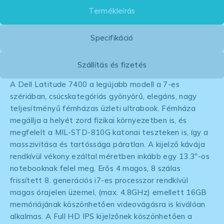
Termékleírás
Specifikáció
Szállítás és fizetés
A Dell Latitude 7400 a legújabb modell a 7-es
szériában, csúcskategóriás gyönyörű, elegáns, nagy
teljesítményű fémházas üzleti ultrabook. Fémháza
megállja a helyét zord fizikai környezetben is, és
megfelelt a MIL-STD-810G katonai teszteken is, így a
masszivitása és tartóssága páratlan. A kijelző kávája
rendkívül vékony ezáltal méretben inkább egy 13.3″-os
notebooknak felel meg. Erős 4 magos, 8 szálas
frissített 8. generációs i7-es processzor rendkívül
magas órajelen üzemel, (max. 4.8GHz) emellett 16GB
memóriájának köszönhetően videovágásra is kiválóan
alkalmas. A Full HD IPS kijelzőnek köszönhetően a