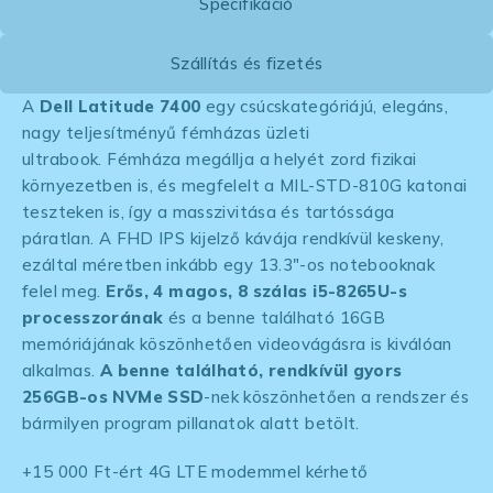
Specifikáció
Szállítás és fizetés
A
Dell Latitude 7400
egy csúcskategóriájú, elegáns,
nagy teljesítményű fémházas üzleti
ultrabook. Fémháza megállja a helyét zord fizikai
környezetben is, és megfelelt a MIL-STD-810G katonai
teszteken is, így a masszivitása és tartóssága
páratlan. A FHD IPS kijelző kávája rendkívül keskeny,
ezáltal méretben inkább egy 13.3″-os notebooknak
felel meg.
Erős, 4 magos, 8 szálas i5-8265U-s
processzorának
és a benne található 16GB
memóriájának köszönhetően videovágásra is kiválóan
alkalmas.
A benne található, rendkívül gyors
256GB-os NVMe SSD
-nek köszönhetően a rendszer és
bármilyen program pillanatok alatt betölt.
+15 000 Ft-ért 4G LTE modemmel kérhető