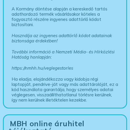
A Kormány döntése alapján a kereskedő tartós
adathordozó termék vásárlásakor köteles a
fogyasztó részére ingyenes adattörlő kódot
biztosítani.
Használja az ingyenes adattörlő kódot adatainak
biztonsága érdekében!
További információ a Nemzeti Média- és Hírközlési
Hatóság honlapján:
https://nmhh.hu/veglegestorles
Ha eladja, elajándékozza vagy kidobja régi
laptopját, pendrive-ját vagy más adattárolóját, ez a
kód használata garantálja, hogy személyes adatai
véglegesen, visszaállíthatatlanul törlésre kerülnek,
így nem kerülnek illetéktelen kezekbe.
MBH online áruhitel