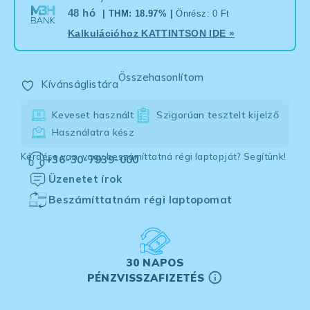
48 hó
| THM: 18.97% |
Önrész: 0 Ft
Kalkulációhoz
KATTINTSON IDE
»
Összehasonlítom
Kívánságlistára
Keveset használt
Szigorúan tesztelt kijelző
Használatra kész
Kérdése van, vagy beszámíttatná régi laptopját? Segítünk!
+36-30-7939-000
Üzenetet írok
Beszámíttatnám régi laptopomat
30 NAPOS
PÉNZVISSZAFIZETÉS