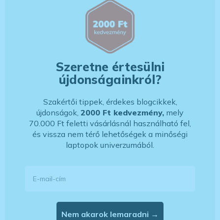
Szeretne értesülni
újdonságainkról?
Szakértői tippek, érdekes blogcikkek,
újdonságok,
2000 Ft kedvezmény,
mely
70.000 Ft feletti vásárlásnál használható fel,
és vissza nem térő lehetőségek a minőségi
laptopok univerzumából.
E-mail-cím
Nem akarok lemaradni →