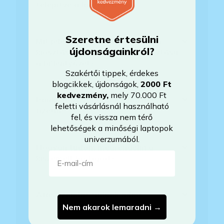
telepítve a laptopra?
Szeretne értesülni
Mit jelent, hogy magyar/magyar
újdonságainkról?
kiosztású európai/külföldi kiosztású
a billentyűzet?
Szakértői tippek, érdekes
blogcikkek, újdonságok,
2000 Ft
kedvezmény
,
mely 70.000 Ft
Bankkártyával tudok Önöknél
feletti vásárlásnál használható
fizetni?
fel, és vissza nem térő
lehetőségek a minőségi laptopok
univerzumából.
Hogyan tudom megrendelni a
E-mail-cím
kiszemelt laptopot?
Áfás számlát tudnak adni?
Nem akarok lemaradni →