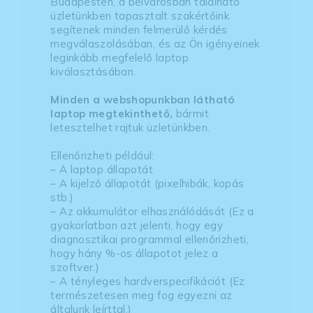
Budapesten, a belvárosban található
üzletünkben tapasztalt szakértőink
segítenek minden felmerülő kérdés
megválaszolásában, és az Ön igényeinek
leginkább megfelelő laptop
kiválasztásában.
Minden a webshopunkban látható
laptop megtekinthető,
bármit
letesztelhet rajtuk üzletünkben.
Ellenőrizheti például:
– A laptop állapotát
– A kijelző állapotát (pixelhibák, kopás
stb.)
– Az akkumulátor elhasználódását (Ez a
gyakorlatban azt jelenti, hogy egy
diagnosztikai programmal ellenőrizheti,
hogy hány %-os állapotot jelez a
szoftver.)
– A tényleges hardverspecifikációt (Ez
természetesen meg fog egyezni az
általunk leírttal.)