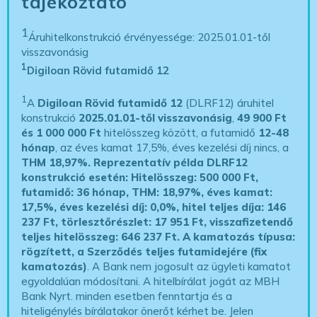
tájékoztató
1
Áruhitelkonstrukció érvényessége: 2025.01.01-től
visszavonásig
1
Digiloan Rövid futamidő 12
1
A
Digiloan Rövid futamidő 12
(DLRF12) áruhitel
konstrukció
2025.01.01-től visszavonásig
,
49 900 Ft
és 1 000 000 Ft
hitelösszeg között, a futamidő
12-48
hónap
, az éves kamat 17,5%, éves kezelési díj nincs, a
THM 18,97%.
Reprezentatív példa DLRF12
konstrukció esetén: Hitelösszeg: 500 000 Ft,
futamidő: 36 hónap, THM: 18,97%, éves kamat:
17,5%, éves kezelési díj: 0,0%, hitel teljes díja: 146
237 Ft, törlesztőrészlet: 17 951 Ft, visszafizetendő
teljes hitelösszeg: 646 237 Ft.
A kamatozás típusa:
rögzített, a Szerződés teljes futamidejére (fix
kamatozás)
. A Bank nem jogosult az ügyleti kamatot
egyoldalúan módosítani. A hitelbírálat jogát az MBH
Bank Nyrt. minden esetben fenntartja és a
hiteligénylés bírálatakor önerőt kérhet be. Jelen