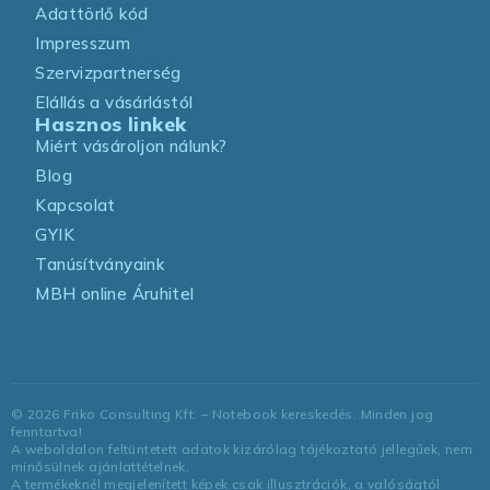
Adattörlő kód
Impresszum
Szervizpartnerség
Elállás a vásárlástól
Hasznos linkek
Miért vásároljon nálunk?
Blog
Kapcsolat
GYIK
Tanúsítványaink
MBH online Áruhitel
©
2026
Friko Consulting Kft. – Notebook kereskedés. Minden jog
fenntartva!
A weboldalon feltüntetett adatok kizárólag tájékoztató jellegűek, nem
minősülnek ajánlattételnek.
A termékeknél megjelenített képek csak illusztrációk, a valóságtól