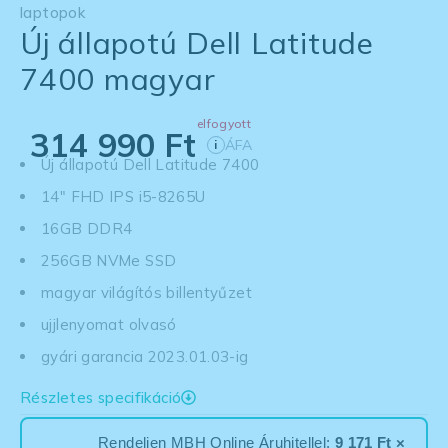
laptopok
Új állapotú Dell Latitude
7400 magyar
elfogyott
314 990
Ft
ÁFA
i
Új állapotú Dell Latitude 7400
14" FHD IPS i5-8265U
16GB DDR4
256GB NVMe SSD
magyar világítós billentyűzet
ujjlenyomat olvasó
gyári garancia 2023.01.03-ig
Részletes specifikáció
Rendeljen MBH Online Áruhitellel:
9 171 Ft ×