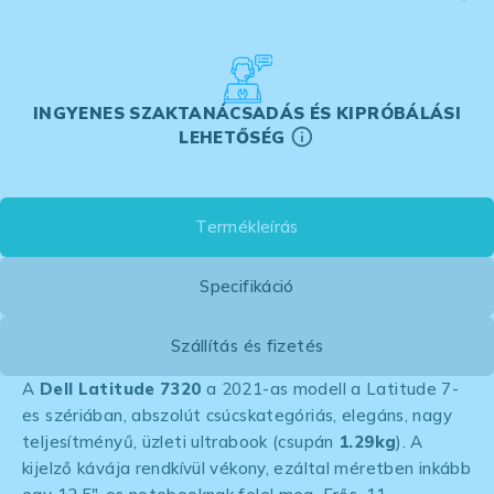
INGYENES SZAKTANÁCSADÁS ÉS KIPRÓBÁLÁSI
LEHETŐSÉG
Termékleírás
Specifikáció
Szállítás és fizetés
A
Dell Latitude 7320
a 2021-as modell a Latitude 7-
es szériában, abszolút csúcskategóriás, elegáns, nagy
teljesítményű, üzleti ultrabook (csupán
1.29kg
). A
kijelző kávája rendkívül vékony, ezáltal méretben inkább