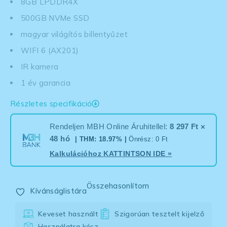
8GB LPDDR4X
500GB NVMe SSD
magyar világítós billentyűzet
WIFI 6 (AX201)
IR kamera
1 év garancia
Részletes specifikáció
Rendeljen MBH Online Áruhitellel:
8 297 Ft ×
48 hó
| THM: 18.97% |
Önrész: 0 Ft
Kalkulációhoz
KATTINTSON IDE
»
Összehasonlítom
Kívánságlistára
Keveset használt
Szigorúan tesztelt kijelző
Használatra kész