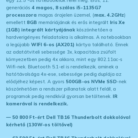
egy 12.5″-os notebooknak felel meg. Erős, 11.
generációs
4 magos, 8 szálas i5-1135G7
processzora
magas órajelen üzemel, (
max. 4.2GHz
)
emellett
8GB
memóriájának és erős integrált
Iris Xe
(1GB) integrált kártyájának
köszönhetően a
hardverigényes feladatokra is alkalmas. A notebookban
a legújabb
WIFI 6-os (AX201)
kártya található. Ennek
az adatátviteli sebessége 3x, kapacitása zsúfolt
környezetben pedig 4x akkora, mint egy 802.11ac-s
Wifi-nek. Bluetooth 5.1-el is rendelkezik, aminek a
hatótávolsága 4x-ese, sebessége pedig duplája az
elődjéhez képest. A gyors
500GB-os NVMe SSD
-nek
köszönhetően a rendszer pillanatok alatt feláll, a
programok pedig rendkívül gyorsan betöltenek.
IR
kamerával is rendelkezik.
— 50 800 Ft-ért Dell TB16 Thunderbolt dokkolóval
kérhető (130W-os töltővel)