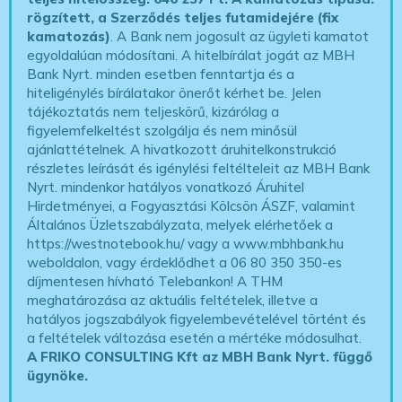
rögzített, a Szerződés teljes futamidejére (fix
kamatozás)
. A Bank nem jogosult az ügyleti kamatot
egyoldalúan módosítani. A hitelbírálat jogát az MBH
Bank Nyrt. minden esetben fenntartja és a
hiteligénylés bírálatakor önerőt kérhet be. Jelen
tájékoztatás nem teljeskörű, kizárólag a
figyelemfelkeltést szolgálja és nem minősül
ajánlattételnek. A hivatkozott áruhitelkonstrukció
részletes leírását és igénylési feltélteleit az MBH Bank
Nyrt. mindenkor hatályos vonatkozó Áruhitel
Hirdetményei, a Fogyasztási Kölcsön ÁSZF, valamint
Általános Üzletszabályzata, melyek elérhetőek a
https://westnotebook.hu/
vagy a www.mbhbank.hu
weboldalon, vagy érdeklődhet a 06 80 350 350-es
díjmentesen hívható Telebankon! A THM
meghatározása az aktuális feltételek, illetve a
hatályos jogszabályok figyelembevételével történt és
a feltételek változása esetén a mértéke módosulhat.
A FRIKO CONSULTING Kft az MBH Bank Nyrt. függő
ügynöke
.