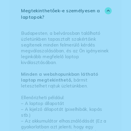
Megtekinthetőek-e személyesen a
laptopok?
Budapesten, a belvárosban található
üzletünkben tapasztalt szakértőink
segítenek minden felmerülő kérdés
megválaszolásában, és az Ön igényeinek
leginkább megfelelő laptop
kiválasztásában.
Minden a webshopunkban látható
laptop megtekinthető,
bármit
letesztelhet rajtuk üzletünkben.
Ellenőrizheti például:
– A laptop állapotát
– A kijelző állapotát (pixelhibák, kopás
stb.)
– Az akkumulátor elhasználódását (Ez a
gyakorlatban azt jelenti, hogy egy