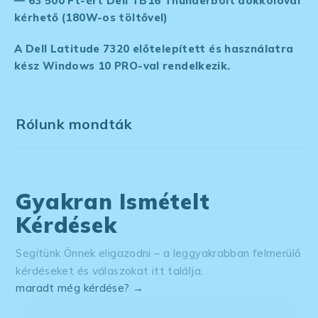
— 63 500 Ft-ért Dell TB16 Thunderbolt dokkolóval
kérhető (180W-os töltővel)
A Dell Latitude 7320 előtelepített és használatra
kész Windows 10 PRO-val rendelkezik.
Rólunk mondták
Gyakran Ismételt
Kérdések
Segítünk Önnek eligazodni – a leggyakrabban felmerülő
kérdéseket és válaszokat itt találja.
maradt még kérdése? →