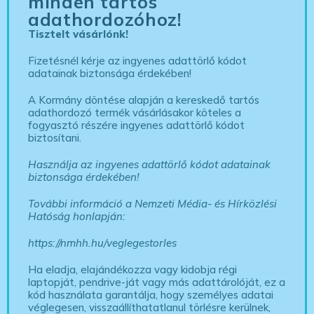
minden tartós
adathordozóhoz!
Tisztelt vásárlónk!
Fizetésnél kérje az ingyenes adattörlő kódot
adatainak biztonsága érdekében!
A Kormány döntése alapján a kereskedő tartós
adathordozó termék vásárlásakor köteles a
fogyasztó részére ingyenes adattörlő kódot
biztosítani.
Használja az ingyenes adattörlő kódot adatainak
biztonsága érdekében!
További információ a Nemzeti Média- és Hírközlési
Hatóság honlapján:
https://nmhh.hu/veglegestorles
Ha eladja, elajándékozza vagy kidobja régi
laptopját, pendrive-ját vagy más adattárolóját, ez a
kód használata garantálja, hogy személyes adatai
véglegesen, visszaállíthatatlanul törlésre kerülnek,