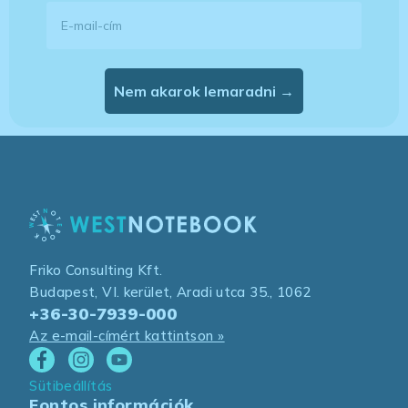
E-mail-cím
Nem akarok lemaradni →
Friko Consulting Kft.
Budapest, VI. kerület, Aradi utca 35., 1062
+36-30-7939-000
Az e-mail-címért kattintson »
Sütibeállítás
Fontos információk