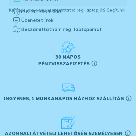
Kérdése van, vagy beszámíttatná régi laptopját? Segítünk!
+36-30-7939-000
Üzenetet írok
Beszámíttatnám régi laptopomat
30 NAPOS
PÉNZVISSZAFIZETÉS
INGYENES, 1 MUNKANAPOS HÁZHOZ SZÁLLÍTÁS
AZONNALI ÁTVÉTELI LEHETŐSÉG SZEMÉLYESEN