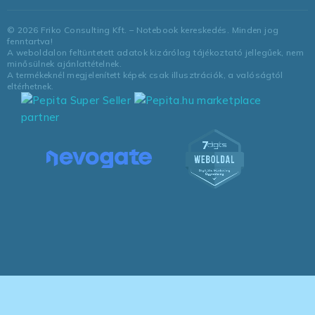
©
2026
Friko Consulting Kft. – Notebook kereskedés. Minden jog
fenntartva!
A weboldalon feltüntetett adatok kizárólag tájékoztató jellegűek, nem
minősülnek ajánlattételnek.
A termékeknél megjelenített képek csak illusztrációk, a valóságtól
eltérhetnek.
marketplace
partner