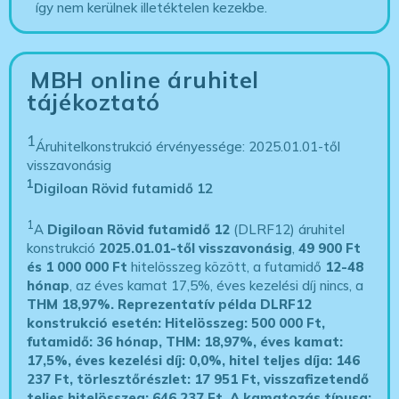
így nem kerülnek illetéktelen kezekbe.
MBH online áruhitel
tájékoztató
1
Áruhitelkonstrukció érvényessége: 2025.01.01-től
visszavonásig
1
Digiloan Rövid futamidő 12
1
A
Digiloan Rövid futamidő 12
(DLRF12) áruhitel
konstrukció
2025.01.01-től visszavonásig
,
49 900 Ft
és 1 000 000 Ft
hitelösszeg között, a futamidő
12-48
hónap
, az éves kamat 17,5%, éves kezelési díj nincs, a
THM 18,97%.
Reprezentatív példa DLRF12
konstrukció esetén: Hitelösszeg: 500 000 Ft,
futamidő: 36 hónap, THM: 18,97%, éves kamat:
17,5%, éves kezelési díj: 0,0%, hitel teljes díja: 146
237 Ft, törlesztőrészlet: 17 951 Ft, visszafizetendő
teljes hitelösszeg: 646 237 Ft.
A kamatozás típusa: