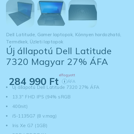
Dell Latitude
,
Gamer laptopok
,
Könnyen hordozható
,
Termékek
,
Üzleti laptopok
Új állapotú Dell Latitude
7320 Magyar 27% ÁFA
elfogyott
284 990
Ft
ÁFA
i
Új állapotú Dell Latitude 7320 27% ÁFA
13.3" FHD IPS (94% sRGB
400nit)
i5-1135G7 (8 v.mag)
Iris Xe G7 (1GB)