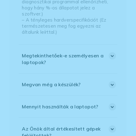
diagnosztikai programmal ellenőrizheti,
hogy hány %-os állapotot jelez a
szoftver.)
– A tényleges hardverspecifikációt (Ez
természetesen meg fog egyezni az
általunk leírttal.)
Megtekinthetőek-e személyesen a
laptopok?
Megvan még a készülék?
Mennyit használták a laptopot?
Az Önök által értékesített gépek
felújítottak?