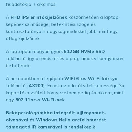
feladatokra is alkalmas.
A
FHD IPS érintőkijelzőnek
köszönhetően a laptop
képének színhűsége, betekintési szöge és
kontrasztaránya is nagyságrendekkel jobb, mint egy
átlag kijelzőnek.
A laptopban nagyon gyors
512GB NVMe SSD
található, így a rendszer és a programok villámgyorsan
betöltenek.
A notebookban a legújabb
WIFI 6-os Wi-Fi kártya
található (
AX201
). Ennek az adatátviteli sebessége 3x,
kapacitása zsúfolt környezetben pedig 4x akkora, mint
egy
802.11ac-s Wi-Fi-nek
.
Bekapcsológombba integrált ujjlenyomat-
olvasóval és Windows Hello arcfelismerést
támogató IR kamerával is rendelkezik.