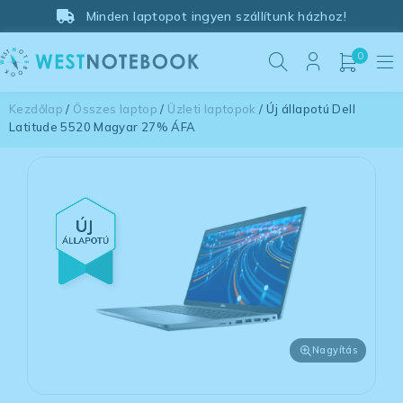
Minden laptopot ingyen szállítunk házhoz!
0
Kezdőlap
/
Összes laptop
/
Üzleti laptopok
/ Új állapotú Dell
Latitude 5520 Magyar 27% ÁFA
Nagyítás