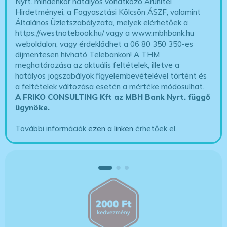
Nyrt. mindenkor hatályos vonatkozó Áruhitel
Hirdetményei, a Fogyasztási Kölcsön ÁSZF, valamint
Általános Üzletszabályzata, melyek elérhetőek a
https://westnotebook.hu/
vagy a www.mbhbank.hu
weboldalon, vagy érdeklődhet a 06 80 350 350-es
díjmentesen hívható Telebankon! A THM
meghatározása az aktuális feltételek, illetve a
hatályos jogszabályok figyelembevételével történt és
a feltételek változása esetén a mértéke módosulhat.
A FRIKO CONSULTING Kft az MBH Bank Nyrt. függő
ügynöke
.
További információk
ezen a linken
érhetőek el.