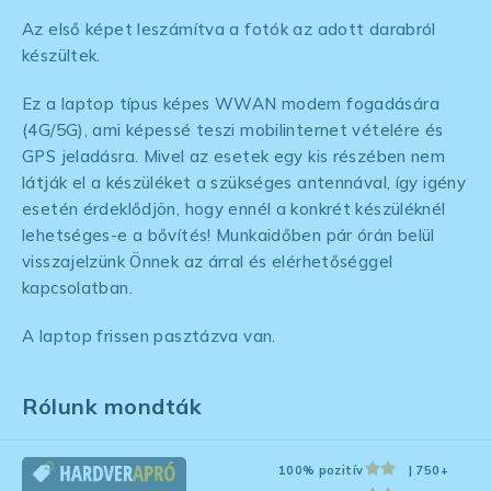
Az első képet leszámítva a fotók az adott darabról
készültek.
Ez a laptop típus képes WWAN modem fogadására
(4G/5G), ami képessé teszi mobilinternet vételére és
GPS jeladásra. Mivel az esetek egy kis részében nem
látják el a készüléket a szükséges antennával, így igény
esetén érdeklődjön, hogy ennél a konkrét készüléknél
lehetséges-e a bővítés! Munkaidőben pár órán belül
visszajelzünk Önnek az árral és elérhetőséggel
kapcsolatban.
A laptop frissen pasztázva van.
Rólunk mondták
100% pozitív
| 750+