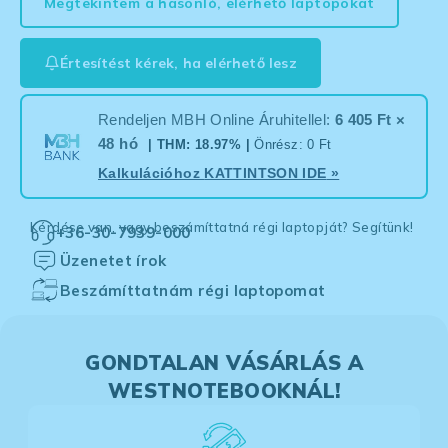
Megtekintem a hasonló, elérhető laptopokat
Értesítést kérek, ha elérhető lesz
Rendeljen MBH Online Áruhitellel:
6 405 Ft ×
48 hó
| THM: 18.97% |
Önrész: 0 Ft
Kalkulációhoz
KATTINTSON IDE
»
Kérdése van, vagy beszámíttatná régi laptopját? Segítünk!
+36-30-7939-000
Üzenetet írok
Beszámíttatnám régi laptopomat
GONDTALAN VÁSÁRLÁS A
WESTNOTEBOOKNÁL!