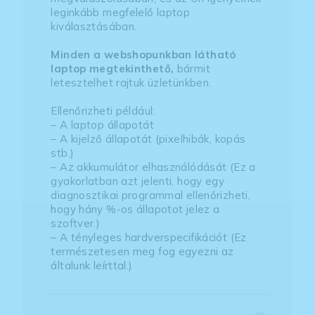
leginkább megfelelő laptop
kiválasztásában.
Minden a webshopunkban látható
laptop megtekinthető,
bármit
letesztelhet rajtuk üzletünkben.
Ellenőrizheti például:
– A laptop állapotát
– A kijelző állapotát (pixelhibák, kopás
stb.)
– Az akkumulátor elhasználódását (Ez a
gyakorlatban azt jelenti, hogy egy
diagnosztikai programmal ellenőrizheti,
hogy hány %-os állapotot jelez a
szoftver.)
– A tényleges hardverspecifikációt (Ez
természetesen meg fog egyezni az
általunk leírttal.)