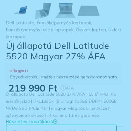
Dell Latitude
,
Érintőképernyős laptopok
,
Érintőképernyős üzleti laptopok
,
Összes laptop
,
Üzleti
laptopok
Új állapotú Dell Latitude
5520 Magyar 27% ÁFA
elfogyott
Egyedi darab, ismételt beszerzése nem garantálható.
219 990
Ft
ÁFA
i
Új állapotú Dell Latitude 5520 27% ÁFA | 15.6″ FHD IPS
érintőkijelző | i7-1185G7 (8 v.mag) | 16GB DDR4 | 500GB
NVMe SSD (PCIe 4.0) | magyar világítós billentyűzet |
ujjlenyomat-olvasó | IR kamera | 1 év garancia
Részletes specifikáció