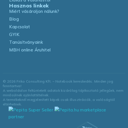
Hasznos linkek
Miért vásároljon nálunk?
Blog
Kapcsolat
GYIK
Tanúsítványaink
MBH online Áruhitel
©
2026
Friko Consulting Kft. – Notebook kereskedés. Minden jog
fenntartva!
A weboldalon feltüntetett adatok kizárólag tájékoztató jellegűek, nem
minősülnek ajánlattételnek.
A termékeknél megjelenített képek csak illusztrációk, a valóságtól
eltérhetnek.
marketplace
partner