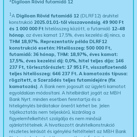
Digiloan Rövid futamidő 12
1
A
Digiloan Rövid futamidő 12
(DLRF12) áruhitel
konstrukció
2025.01.01-től visszavonásig
,
49 900 Ft
és 1 000 000 Ft
hitelösszeg között, a futamidő
12-48
hónap
, az éves kamat 17,5%, éves kezelési díj nincs, a
THM 18,97%.
Reprezentatív példa DLRF12
konstrukció esetén: Hitelösszeg: 500 000 Ft,
futamidő: 36 hónap, THM: 18,97%, éves kamat:
17,5%, éves kezelési díj: 0,0%, hitel teljes díja: 146
237 Ft, törlesztőrészlet: 17 951 Ft, visszafizetendő
teljes hitelösszeg: 646 237 Ft.
A kamatozás típusa:
rögzített, a Szerződés teljes futamidejére (fix
kamatozás)
. A Bank nem jogosult az ügyleti kamatot
egyoldalúan módosítani. A hitelbírálat jogát az MBH
Bank Nyrt. minden esetben fenntartja és a
hiteligénylés bírálatakor önerőt kérhet be. Jelen
tájékoztatás nem teljeskörű, kizárólag a
figyelemfelkeltést szolgálja és nem minősül
ajánlattételnek. A hivatkozott áruhitelkonstrukció
részletes leírását és igénylési feltélteleit az MBH Bank