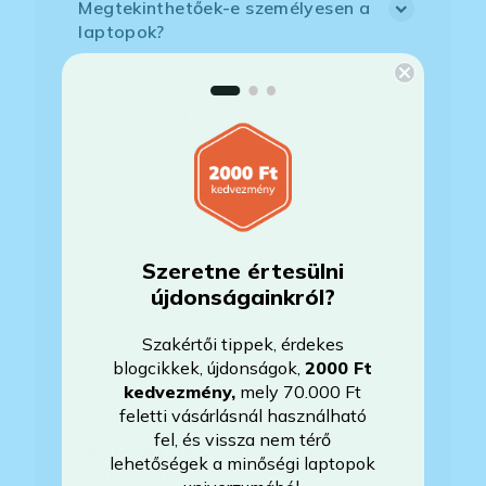
Megtekinthetőek-e személyesen a
laptopok?
Megvan még a készülék?
Mennyit használták a laptopot?
Szeretne értesülni
Az Önök által értékesített gépek
felújítottak?
újdonságainkról?
Szakértői tippek, érdekes
blogcikkek, újdonságok,
2000 Ft
Mire vonatkozik a garancia?
kedvezmény
,
mely 70.000 Ft
feletti vásárlásnál használható
fel, és vissza nem térő
Milyen akkumulátorállapotra
lehetőségek a minőségi laptopok
számíthatok?