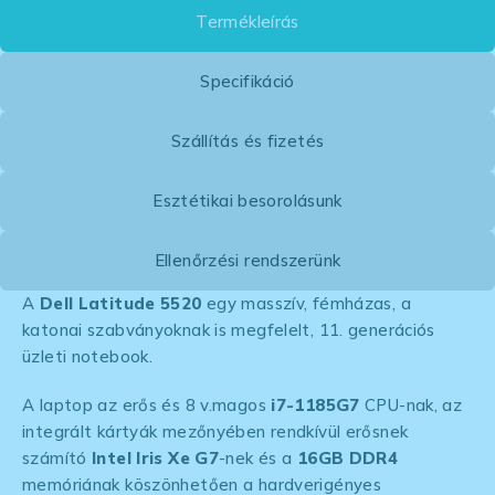
Termékleírás
Specifikáció
Szállítás és fizetés
Esztétikai besorolásunk
Ellenőrzési rendszerünk
A
Dell Latitude 5520
egy masszív, fémházas, a
katonai szabványoknak is megfelelt, 11. generációs
üzleti notebook.
A laptop az erős és 8 v.magos
i7-1185G7
CPU-nak, az
integrált kártyák mezőnyében rendkívül erősnek
számító
Intel Iris Xe G7
-nek és a
16GB DDR4
memóriának köszönhetően a hardverigényes