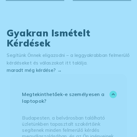
Gyakran Ismételt
Kérdések
Segítünk Önnek eligazodni – a leggyakrabban felmerülő
kérdéseket és válaszokat itt találja.
maradt még kérdése? →
Megtekinthetőek-e személyesen a
laptopok?
Budapesten, a belvárosban található
üzletünkben tapasztalt szakértőink
segítenek minden felmerülő kérdés
megválaszolásában, és az Ön igényeinek