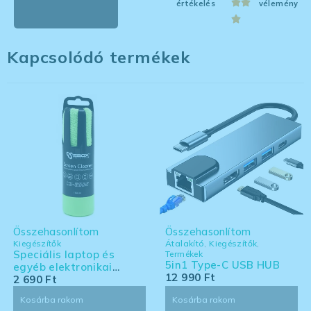
értékelés
vélemény
Kapcsolódó termékek
Összehasonlítom
Összehasonlítom
Kiegészítők
Átalakító
,
Kiegészítők
,
Speciális laptop és
Termékek
5in1 Type-C USB HUB
egyéb elektronikai
12 990
Ft
eszköz tisztító készlet -
2 690
Ft
nagy kiszerelés
Kosárba rakom
Kosárba rakom