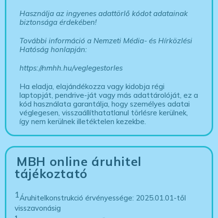
Használja az ingyenes adattörlő kódot adatainak
biztonsága érdekében!
További információ a Nemzeti Média- és Hírközlési
Hatóság honlapján:
https://nmhh.hu/veglegestorles
Ha eladja, elajándékozza vagy kidobja régi
laptopját, pendrive-ját vagy más adattárolóját, ez a
kód használata garantálja, hogy személyes adatai
véglegesen, visszaállíthatatlanul törlésre kerülnek,
így nem kerülnek illetéktelen kezekbe.
MBH online áruhitel
tájékoztató
1
Áruhitelkonstrukció érvényessége: 2025.01.01-től
visszavonásig
1