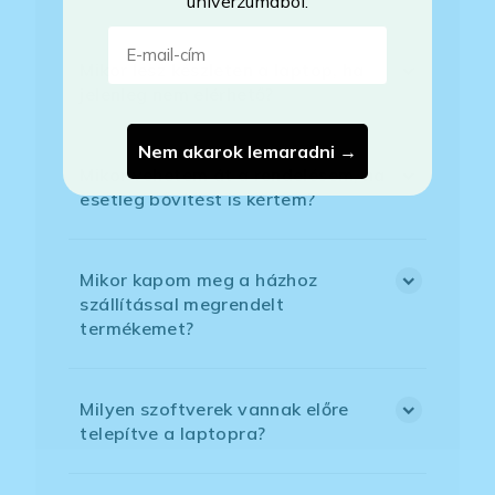
univerzumából.
E-mail-cím
Mikor lesz készleten a laptop, ha
jelenleg nem elérhető?
Nem akarok lemaradni →
Mikor vehetem át a rendelésem, ha
esetleg bővítést is kértem?
Mikor kapom meg a házhoz
szállítással megrendelt
termékemet?
Milyen szoftverek vannak előre
telepítve a laptopra?