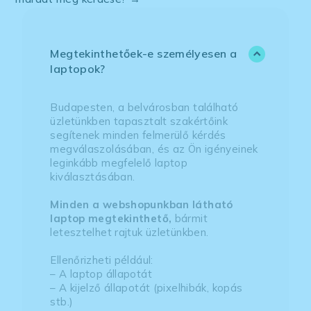
Megtekinthetőek-e személyesen a
laptopok?
Budapesten, a belvárosban található
üzletünkben tapasztalt szakértőink
segítenek minden felmerülő kérdés
megválaszolásában, és az Ön igényeinek
leginkább megfelelő laptop
kiválasztásában.
Minden a webshopunkban látható
laptop megtekinthető,
bármit
letesztelhet rajtuk üzletünkben.
Ellenőrizheti például:
– A laptop állapotát
– A kijelző állapotát (pixelhibák, kopás
stb.)