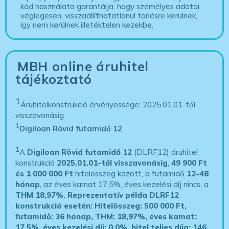
kód használata garantálja, hogy személyes adatai
véglegesen, visszaállíthatatlanul törlésre kerülnek,
így nem kerülnek illetéktelen kezekbe.
MBH online áruhitel
tájékoztató
1
Áruhitelkonstrukció érvényessége: 2025.01.01-től
visszavonásig
1
Digiloan Rövid futamidő 12
1
A
Digiloan Rövid futamidő 12
(DLRF12) áruhitel
konstrukció
2025.01.01-től visszavonásig
,
49 900 Ft
és 1 000 000 Ft
hitelösszeg között, a futamidő
12-48
hónap
, az éves kamat 17,5%, éves kezelési díj nincs, a
THM 18,97%.
Reprezentatív példa DLRF12
konstrukció esetén: Hitelösszeg: 500 000 Ft,
futamidő: 36 hónap, THM: 18,97%, éves kamat:
17,5%, éves kezelési díj: 0,0%, hitel teljes díja: 146