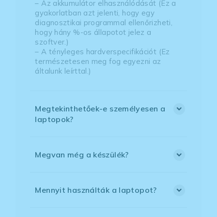
– Az akkumulátor elhasználódását (Ez a
gyakorlatban azt jelenti, hogy egy
diagnosztikai programmal ellenőrizheti,
hogy hány %-os állapotot jelez a
szoftver.)
– A tényleges hardverspecifikációt (Ez
természetesen meg fog egyezni az
általunk leírttal.)
Megtekinthetőek-e személyesen a
laptopok?
Megvan még a készülék?
Mennyit használták a laptopot?