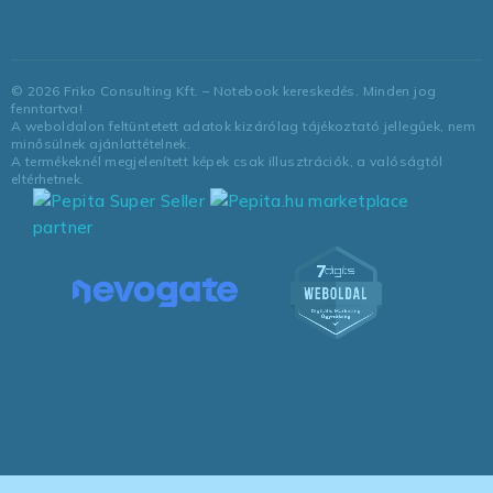
©
2026
Friko Consulting Kft. – Notebook kereskedés. Minden jog
fenntartva!
A weboldalon feltüntetett adatok kizárólag tájékoztató jellegűek, nem
minősülnek ajánlattételnek.
A termékeknél megjelenített képek csak illusztrációk, a valóságtól
eltérhetnek.
marketplace
partner