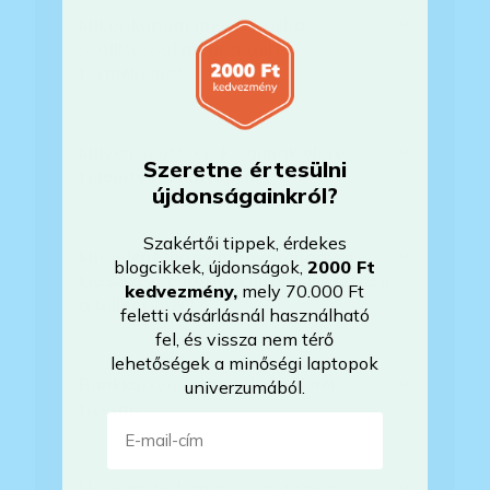
Mikor kapom meg a házhoz
szállítással megrendelt
termékemet?
Milyen szoftverek vannak előre
Szeretne értesülni
telepítve a laptopra?
újdonságainkról?
Szakértői tippek, érdekes
Mit jelent, hogy magyar/magyar
blogcikkek, újdonságok,
2000 Ft
kiosztású európai/külföldi kiosztású
kedvezmény
,
mely 70.000 Ft
a billentyűzet?
feletti vásárlásnál használható
fel, és vissza nem térő
lehetőségek a minőségi laptopok
Bankkártyával tudok Önöknél
univerzumából.
fizetni?
E-mail-cím
Hogyan tudom megrendelni a