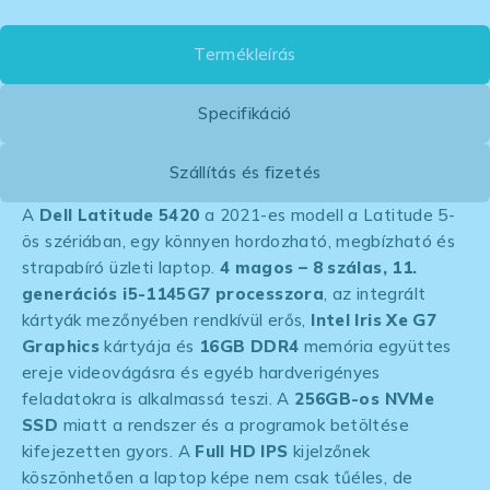
Termékleírás
Specifikáció
Szállítás és fizetés
A
Dell Latitude 5420
a 2021-es modell a Latitude 5-
ös szériában, egy könnyen hordozható, megbízható és
strapabíró üzleti laptop.
4 magos – 8 szálas, 11.
generációs i5-1145G7 processzora
,
az integrált
kártyák mezőnyében rendkívül erős,
Intel Iris Xe G7
Graphics
kártyája és
16GB DDR4
memória együttes
ereje videovágásra és egyéb hardverigényes
feladatokra is alkalmassá teszi. A
256GB-os NVMe
SSD
miatt a rendszer és a programok betöltése
kifejezetten gyors. A
Full HD IPS
kijelzőnek
köszönhetően a laptop képe nem csak tűéles, de