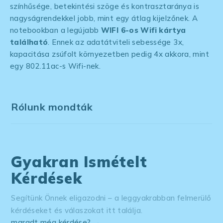
színhűsége, betekintési szöge és kontrasztaránya is
nagyságrendekkel jobb, mint egy átlag kijelzőnek. A
notebookban a legújabb
WIFI 6
-os Wifi kártya
található
. Ennek az adatátviteli sebessége 3x,
kapacitása zsúfolt környezetben pedig 4x akkora, mint
egy 802.11ac-s Wifi-nek.
Rólunk mondták
Gyakran Ismételt
Kérdések
Segítünk Önnek eligazodni – a leggyakrabban felmerülő
kérdéseket és válaszokat itt találja.
maradt még kérdése? →