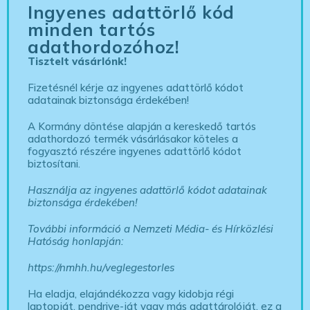
Ingyenes adattörlő kód
minden tartós
adathordozóhoz!
Tisztelt vásárlónk!
Fizetésnél kérje az ingyenes adattörlő kódot
adatainak biztonsága érdekében!
A Kormány döntése alapján a kereskedő tartós
adathordozó termék vásárlásakor köteles a
fogyasztó részére ingyenes adattörlő kódot
biztosítani.
Használja az ingyenes adattörlő kódot adatainak
biztonsága érdekében!
További információ a Nemzeti Média- és Hírközlési
Hatóság honlapján:
https://nmhh.hu/veglegestorles
Ha eladja, elajándékozza vagy kidobja régi
laptopját, pendrive-ját vagy más adattárolóját, ez a