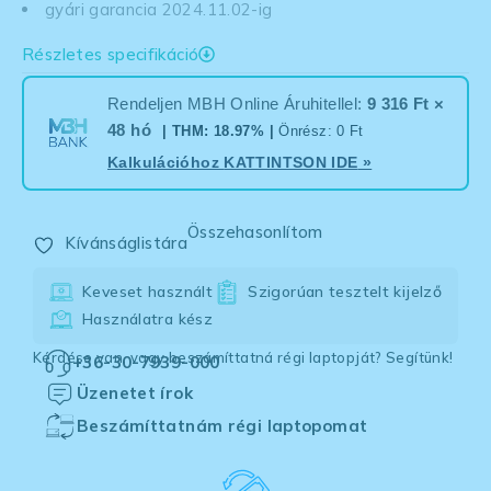
gyári garancia 2024.11.02-ig
Részletes specifikáció
Rendeljen MBH Online Áruhitellel:
9 316 Ft ×
48 hó
| THM: 18.97% |
Önrész: 0 Ft
Kalkulációhoz
KATTINTSON IDE
»
Összehasonlítom
Kívánságlistára
Keveset használt
Szigorúan tesztelt kijelző
Használatra kész
Kérdése van, vagy beszámíttatná régi laptopját? Segítünk!
+36-30-7939-000
Üzenetet írok
Beszámíttatnám régi laptopomat