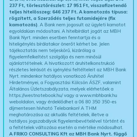
237 Ft, törlesztőrészlet: 17 951 Ft, visszafizetendő
teljes hitelösszeg: 646 237 Ft.
A kamatozás típusa:
rögzített, a Szerződés teljes futamidejére (fix
kamatozás)
. A Bank nem jogosult az ügyleti kamatot
egyoldalúan módosítani. A hitelbírálat jogát az MBH
Bank Nyrt. minden esetben fenntartja és a
hiteligénylés bírálatakor önerőt kérhet be. Jelen
tájékoztatás nem teljeskörű, kizárólag a
figyelemfelkeltést szolgálja és nem minősül
ajánlattételnek. A hivatkozott áruhitelkonstrukció
részletes leírását és igénylési feltélteleit az MBH Bank
Nyrt. mindenkor hatályos vonatkozó Áruhitel
Hirdetményei, a Fogyasztási Kölcsön ÁSZF, valamint
Általános Üzletszabályzata, melyek elérhetőek a
https://westnotebook.hu/
vagy a www.mbhbank.hu
weboldalon, vagy érdeklődhet a 06 80 350 350-es
díjmentesen hívható Telebankon! A THM
meghatározása az aktuális feltételek, illetve a
hatályos jogszabályok figyelembevételével történt és
a feltételek változása esetén a mértéke módosulhat.
A FRIKO CONSULTING Kft az MBH Bank Nyrt. függő