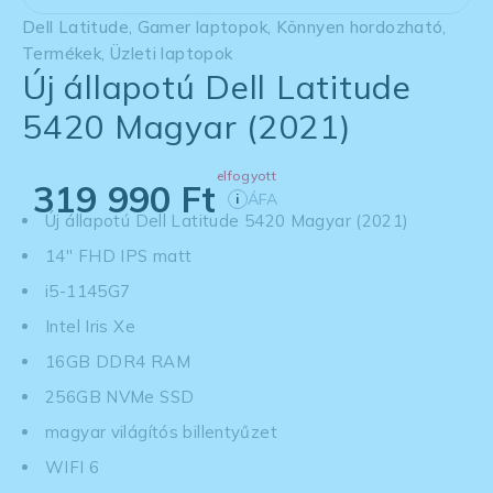
Dell Latitude
,
Gamer laptopok
,
Könnyen hordozható
,
Termékek
,
Üzleti laptopok
Új állapotú Dell Latitude
5420 Magyar (2021)
elfogyott
319 990
Ft
ÁFA
i
Új állapotú Dell Latitude 5420 Magyar (2021)
14'' FHD IPS matt
i5-1145G7
Intel Iris Xe
16GB DDR4 RAM
256GB NVMe SSD
magyar világítós billentyűzet
WIFI 6