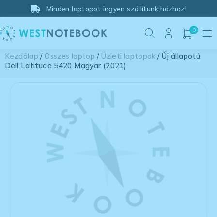
Minden laptopot ingyen szállítunk házhoz!
0
Kezdőlap
/
Összes laptop
/
Üzleti laptopok
/ Új állapotú
Dell Latitude 5420 Magyar (2021)