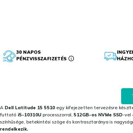
30 NAPOS
INGYE
PÉNZVISSZAFIZETÉS
HÁZHO
A
Dell Latitude 15 5510
egy kifejezetten tervezésre készít
futtató
i5-10310U
processzorral,
512GB-os NVMe SSD
-vel
színhűsége, betekintési szöge és kontrasztaránya is nagyságr
rendelkezik.