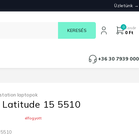
Üzletünk →
0
Kosár
0
Ft
+36 30 7939 000
station laptopok
l Latitude 15 5510
elfogyott
5 5510