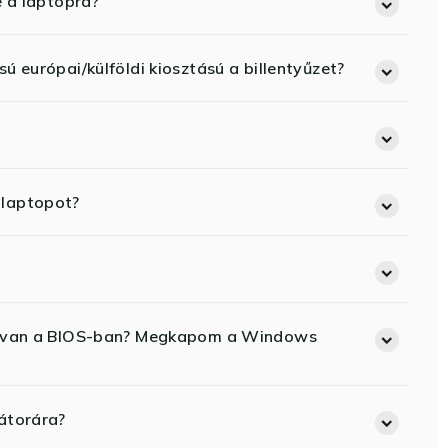
e a laptopra?
ú európai/külföldi kiosztású a billentyűzet?
 laptopot?
ód van a BIOS-ban? Megkapom a Windows
átorára?