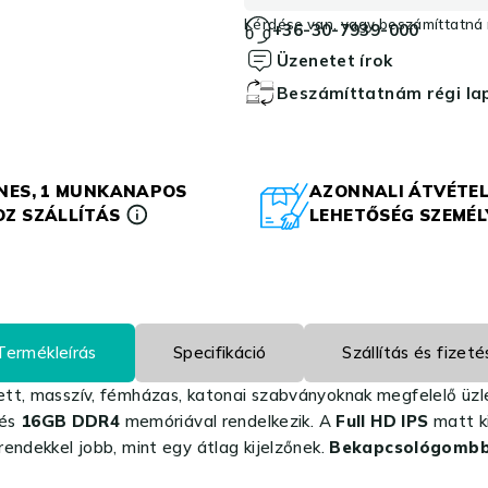
Kérdése van, vagy beszámíttatná r
+36-30-7939-000
Üzenetet írok
Beszámíttatnám régi l
NES, 1 MUNKANAPOS
AZONNALI ÁTVÉTEL
Z SZÁLLÍTÁS
LEHETŐSÉG SZEMÉ
Termékleírás
Specifikáció
Szállítás és fizeté
ett, masszív, fémházas, katonai szabványoknak megfelelő üzle
 és
16GB DDR4
memóriával rendelkezik. A
Full HD IPS
matt ki
endekkel jobb, mint egy átlag kijelzőnek.
Bekapcsológombba 