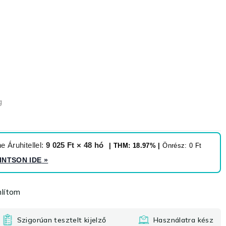
g
 Áruhitellel:
9 025 Ft × 48 hó
| THM: 18.97% |
Önrész: 0 Ft
INTSON IDE
»
lítom
Szigorúan tesztelt kijelző
Használatra kész