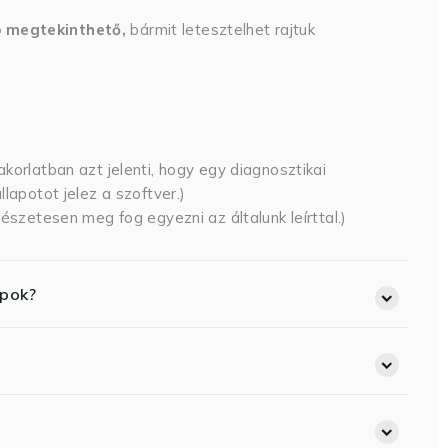
p megtekinthető,
bármit letesztelhet rajtuk
korlatban azt jelenti, hogy egy diagnosztikai
lapotot jelez a szoftver.)
észetesen meg fog egyezni az általunk leírttal.)
opok?