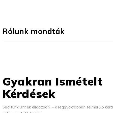
Rólunk mondták
Gyakran Ismételt
Kérdések
Segítünk Önnek eligazodni – a leggyakrabban felmerülő kér