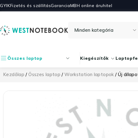
GYIK
Fizetés és szállítás
Garancia
MBH online áruhitel
Összes laptop
Kiegészítők
Laptopfe
Kezdőlap
/
Összes laptop
/
Workstation laptopok
/ Új állap