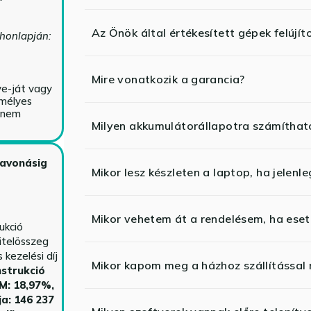
Az Önök által értékesített gépek felújít
 honlapján:
Mire vonatkozik a garancia?
ve-ját vagy
emélyes
y nem
Milyen akkumulátorállapotra számíthat
zavonásig
Mikor lesz készleten a laptop, ha jelenl
Mikor vehetem át a rendelésem, ha esetl
ukció
itelösszeg
kezelési díj
Mikor kapom meg a házhoz szállítással
strukció
HM: 18,97%,
ja: 146 237