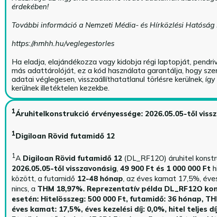
érdekében!
További információ a Nemzeti Média- és Hírközlési Hatóság
https://nmhh.hu/veglegestorles
Ha eladja, elajándékozza vagy kidobja régi laptopját, pendri
más adattárolóját, ez a kód használata garantálja, hogy sz
adatai véglegesen, visszaállíthatatlanul törlésre kerülnek, íg
kerülnek illetéktelen kezekbe.
1
Áruhitelkonstrukció érvényessége: 2026.05.05-től viss
1
Digiloan Rövid futamidő 12
1
A
Digiloan Rövid futamidő 12
(DL_RF12O) áruhitel konstr
2026.05.05-től visszavonásig
,
49 900 Ft és 1 000 000 Ft
h
között, a futamidő
12-48 hónap
, az éves kamat 17,5%, éves 
nincs, a
THM 18,97%.
Reprezentatív példa DL_RF12O kon
esetén: Hitelösszeg: 500 000 Ft, futamidő: 36 hónap, T
éves kamat: 17,5%, éves kezelési díj: 0,0%, hitel teljes dí