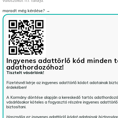
válaszokat itt találja.
maradt még kérdése? →
Ingyenes adattörlő kód minden t
adathordozóhoz!
Tisztelt vásárlónk!
Fizetésnél kérje az ingyenes adattörlő kódot adatainak biz
érdekében!
A Kormány döntése alapján a kereskedő tartós adathordoz
vásárlásakor köteles a fogyasztó részére ingyenes adattörl
biztosítani.
Használja az ingyenes adattörlő kódot adatainak biztonság