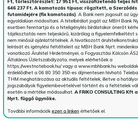
Ft, törlesztőrészlet: 17 951 Ft, visszafizetendő teljes hi
646 237 Ft.
A kamatozás típusa: rögzített, a Szerződés 
futamidejére (fix kamatozás)
. A Bank nem jogosult az üg
egyoldalúan módosítani. A hitelbírálat jogát az MBH Bank Ny
esetben fenntartja és a hiteligénylés bírálatakor önerőt kérhe
tájékoztatás nem teljeskörű, kizárólag a figyelemfelkeltést s
nem minősül ajánlattételnek. A hivatkozott áruhitelkonstrukc
leírását és igénylési feltélteleit az MBH Bank Nyrt. mindenko
vonatkozó Áruhitel Hirdetményei, a Fogyasztási Kölcsön ÁSZ
Általános Üzletszabályzata, melyek elérhetőek a
https://westnotebook.hu/
vagy a www.mbhbank.hu weboldalo
érdeklődhet a 06 80 350 350-es díjmentesen hívható Teleba
THM meghatározása az aktuális feltételek, illetve a hatályo
jogszabályok figyelembevételével történt és a feltételek vá
esetén a mértéke módosulhat.
A FRIKO CONSULTING Kft 
Nyrt. függő ügynöke
.
További információk
ezen a linken
érhetőek el.