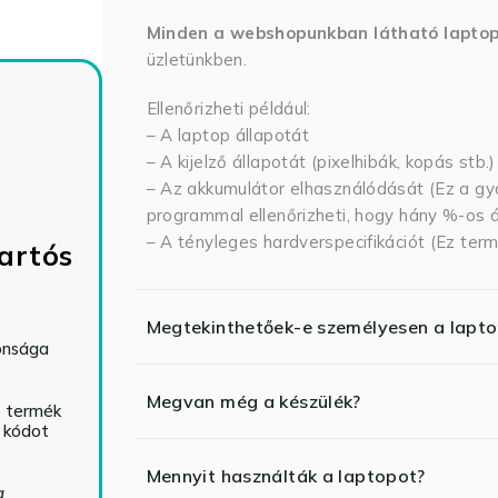
Minden a webshopunkban látható lapto
üzletünkben.
Ellenőrizheti például:
– A laptop állapotát
– A kijelző állapotát (pixelhibák, kopás stb.)
– Az akkumulátor elhasználódását (Ez a gya
programmal ellenőrizheti, hogy hány %-os ál
– A tényleges hardverspecifikációt (Ez term
artós
Megtekinthetőek-e személyesen a lapt
tonsága
Megvan még a készülék?
ó termék
ő kódot
Mennyit használták a laptopot?
a