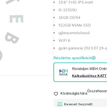
15.6" FHD IPS matt
i5-10310U
16GB DDR4
512GB NVMe SSD
ujjlenyomatolvasó
WIFI 6
gyári garancia 2023.07.29-i
Részletes specifikáció
Rendeljen MBH Online
Kalkulációhoz
KATT
Összehason
Kívánságlistára
Keveset használt