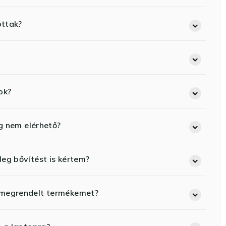
ottak?
ok?
eg nem elérhető?
eg bővítést is kértem?
 megrendelt termékemet?