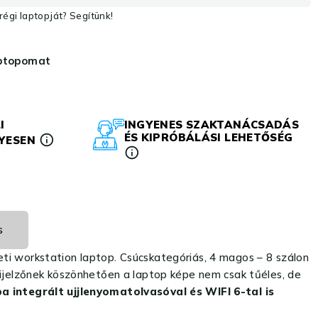
égi laptopját? Segítünk!
aptopomat
I
INGYENES SZAKTANÁCSADÁS
ÉS KIPRÓBÁLÁSI LEHETŐSÉG
LYESEN
s
ti workstation laptop. Csúcskategóriás, 4 magos – 8 szálon
jelzőnek köszönhetően a laptop képe nem csak tűéles, de
integrált ujjlenyomatolvasóval és WIFI 6-tal is