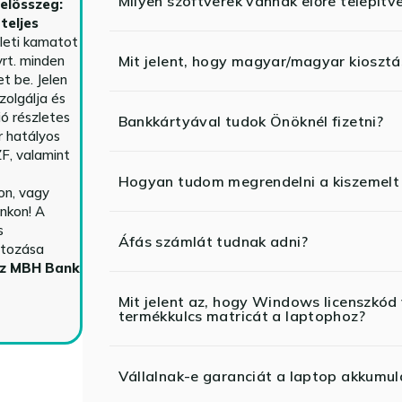
Milyen szoftverek vannak előre telepítv
telösszeg:
teljes
yleti kamatot
rt. minden
Mit jelent, hogy magyar/magyar kiosztás
t be. Jelen
zolgálja és
ió részletes
Bankkártyával tudok Önöknél fizetni?
r hatályos
F, valamint
Hogyan tudom megrendelni a kiszemelt
n, vagy
nkon! A
s
Áfás számlát tudnak adni?
ltozása
az MBH Bank
Mit jelent az, hogy Windows licenszk
termékkulcs matricát a laptophoz?
Vállalnak-e garanciát a laptop akkumul