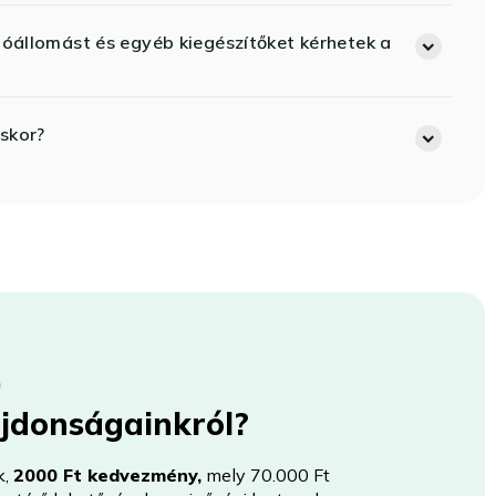
lóállomást és egyéb kiegészítőket kérhetek a
skor?
újdonságainkról?
k,
2000 Ft kedvezmény,
mely 70.000 Ft