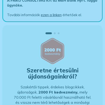
A FRIKO CONSULTING Kft az MBH Bank Nyrt. függő
ügynöke
.
További információk
ezen a linken
érhetőek el.
Szeretne értesülni
újdonságainkról?
Szakértői tippek, érdekes blogcikkek,
újdonságok,
2000 Ft kedvezmény,
mely
70.000 Ft feletti vásárlásnál használható fel,
és vissza nem térő lehetőségek a minőségi