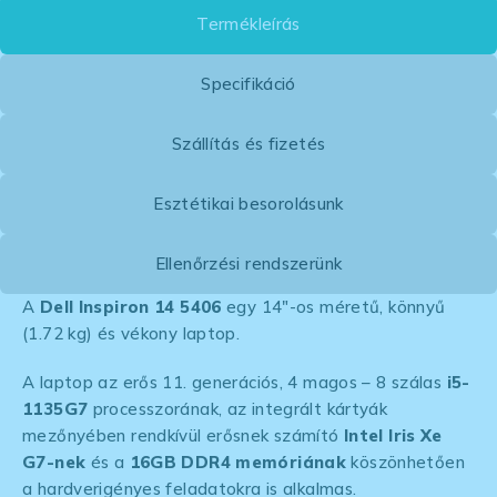
Termékleírás
Specifikáció
Szállítás és fizetés
Esztétikai besorolásunk
Ellenőrzési rendszerünk
A
Dell Inspiron 14 5406
egy 14″-os méretű, könnyű
(1.72 kg) és vékony laptop.
A laptop az erős 11. generációs, 4 magos – 8 szálas
i5-
1135G7
processzorának, az integrált kártyák
mezőnyében rendkívül erősnek számító
Intel Iris Xe
G7-nek
és a
16GB DDR4 memóriának
köszönhetően
a hardverigényes feladatokra is alkalmas.