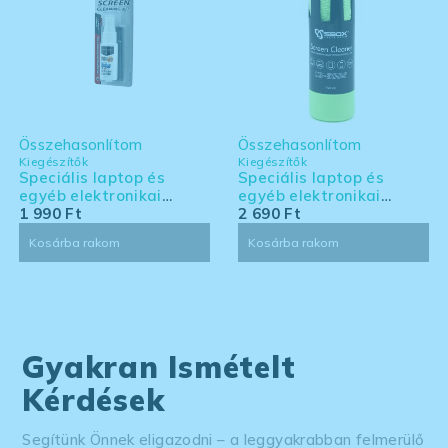
Összehasonlítom
Összehasonlítom
Kiegészítők
Kiegészítők
Speciális laptop és
Speciális laptop és
egyéb elektronikai
egyéb elektronikai
eszköz tisztító készlet -
1 990
Ft
eszköz tisztító készlet -
2 690
Ft
kis kiszerelés
nagy kiszerelés
Kosárba rakom
Kosárba rakom
Gyakran Ismételt
Kérdések
Segítünk Önnek eligazodni – a leggyakrabban felmerülő