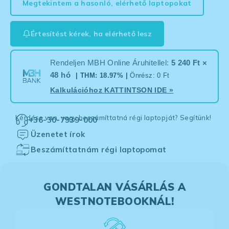
Megtekintem a hasonló, elérhető laptopokat
Értesítést kérek, ha elérhető lesz
Rendeljen MBH Online Áruhitellel:
5 240 Ft ×
48 hó
| THM: 18.97% |
Önrész: 0 Ft
Kalkulációhoz
KATTINTSON IDE
»
Kérdése van, vagy beszámíttatná régi laptopját? Segítünk!
+36-30-7939-000
Üzenetet írok
Beszámíttatnám régi laptopomat
GONDTALAN VÁSÁRLÁS A
WESTNOTEBOOKNÁL!