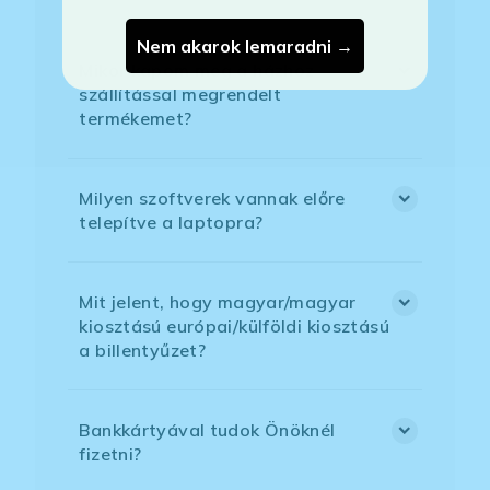
Nem akarok lemaradni →
Mikor kapom meg a házhoz
szállítással megrendelt
termékemet?
Milyen szoftverek vannak előre
telepítve a laptopra?
Mit jelent, hogy magyar/magyar
kiosztású európai/külföldi kiosztású
a billentyűzet?
Bankkártyával tudok Önöknél
fizetni?