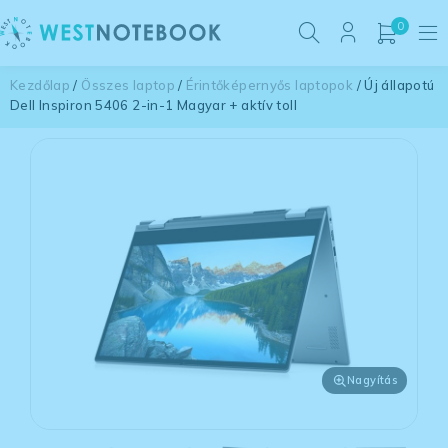
0
Kezdőlap
/
Összes laptop
/
Érintőképernyős laptopok
/ Új állapotú
Dell Inspiron 5406 2-in-1 Magyar + aktív toll
Nagyítás