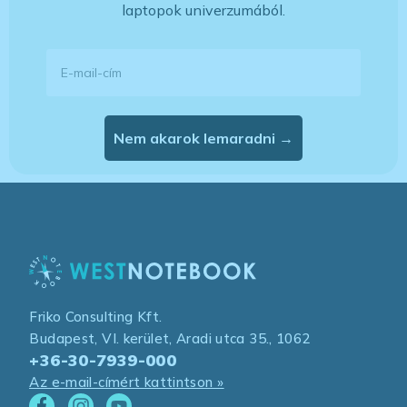
laptopok univerzumából.
E-mail-cím
Nem akarok lemaradni →
Friko Consulting Kft.
Budapest, VI. kerület, Aradi utca 35., 1062
+36-30-7939-000
Az e-mail-címért kattintson »