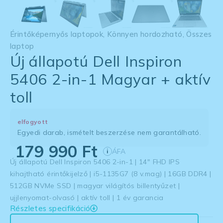
Érintőképernyős laptopok
,
Könnyen hordozható
,
Összes
laptop
Új állapotú Dell Inspiron
5406 2-in-1 Magyar + aktív
toll
elfogyott
Egyedi darab, ismételt beszerzése nem garantálható.
179 990
Ft
ÁFA
i
Új állapotú Dell Inspiron 5406 2-in-1 | 14″ FHD IPS
kihajtható érintőkijelző | i5-1135G7 (8 v.mag) | 16GB DDR4 |
512GB NVMe SSD | magyar világítós billentyűzet |
ujjlenyomat-olvasó | aktív toll | 1 év garancia
Részletes specifikáció