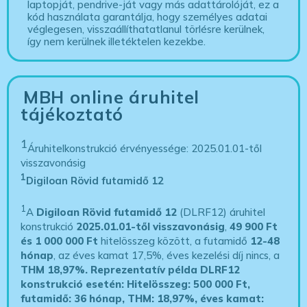
laptopját, pendrive-ját vagy más adattárolóját, ez a
kód használata garantálja, hogy személyes adatai
véglegesen, visszaállíthatatlanul törlésre kerülnek,
így nem kerülnek illetéktelen kezekbe.
MBH online áruhitel
tájékoztató
1
Áruhitelkonstrukció érvényessége: 2025.01.01-től
visszavonásig
1
Digiloan Rövid futamidő 12
1
A
Digiloan Rövid futamidő 12
(DLRF12) áruhitel
konstrukció
2025.01.01-től visszavonásig
,
49 900 Ft
és 1 000 000 Ft
hitelösszeg között, a futamidő
12-48
hónap
, az éves kamat 17,5%, éves kezelési díj nincs, a
THM 18,97%.
Reprezentatív példa DLRF12
konstrukció esetén: Hitelösszeg: 500 000 Ft,
futamidő: 36 hónap, THM: 18,97%, éves kamat: