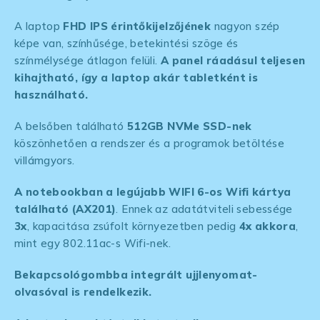
A laptop
FHD IPS érintőkijelzőjének
nagyon szép
képe van, színhűsége, betekintési szöge és
színmélysége átlagon felüli.
A panel ráadásul teljesen
kihajtható, így a laptop akár tabletként is
használható.
A belsőben található
512GB NVMe SSD-nek
köszönhetően a rendszer és a programok betöltése
villámgyors.
A notebookban a legújabb WIFI 6-os Wifi kártya
található (AX201)
. Ennek az adatátviteli sebessége
3x
, kapacitása zsúfolt környezetben pedig
4x akkora
,
mint egy 802.11ac-s Wifi-nek.
Bekapcsológombba integrált ujjlenyomat-
olvasóval is rendelkezik.