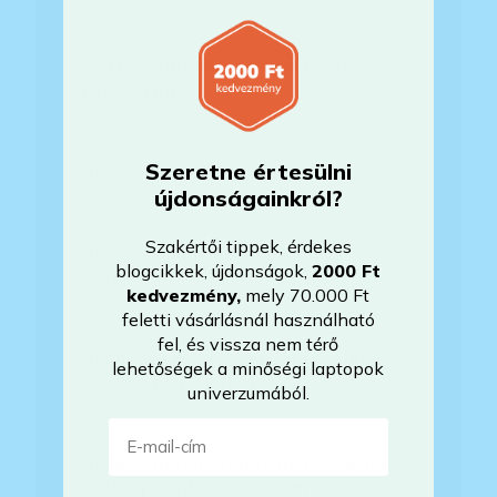
Az Önök által értékesített gépek
felújítottak?
Szeretne értesülni
Mire vonatkozik a garancia?
újdonságainkról?
Szakértői tippek, érdekes
Milyen akkumulátorállapotra
blogcikkek, újdonságok,
2000 Ft
számíthatok?
kedvezmény
,
mely 70.000 Ft
feletti vásárlásnál használható
fel, és vissza nem térő
Mikor lesz készleten a laptop, ha
lehetőségek a minőségi laptopok
jelenleg nem elérhető?
univerzumából.
E-mail-cím
Mikor vehetem át a rendelésem, ha
esetleg bővítést is kértem?