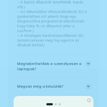
– A kijelző állapotát (pixelhibák, kopás
stb.)
– Az akkumulátor elhasználódását (Ez a
gyakorlatban azt jelenti, hogy egy
diagnosztikai programmal ellenőrizheti,
hogy hány %-os állapotot jelez a
szoftver.)
– A tényleges hardverspecifikációt (Ez
természetesen meg fog egyezni az
általunk leírttal.)
Megtekinthetőek-e személyesen a
laptopok?
Megvan még a készülék?
Mennyit használták a laptopot?