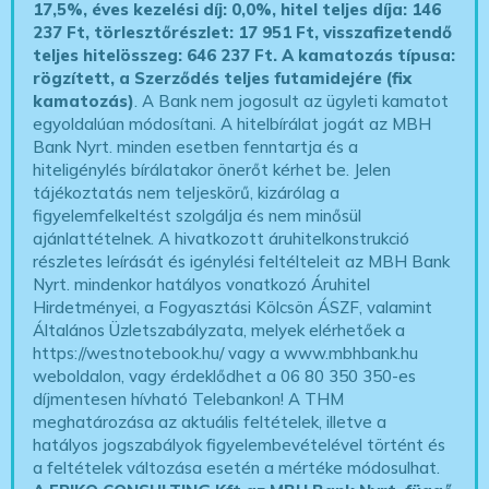
17,5%, éves kezelési díj: 0,0%, hitel teljes díja: 146
237 Ft, törlesztőrészlet: 17 951 Ft, visszafizetendő
teljes hitelösszeg: 646 237 Ft.
A kamatozás típusa:
rögzített, a Szerződés teljes futamidejére (fix
kamatozás)
. A Bank nem jogosult az ügyleti kamatot
egyoldalúan módosítani. A hitelbírálat jogát az MBH
Bank Nyrt. minden esetben fenntartja és a
hiteligénylés bírálatakor önerőt kérhet be. Jelen
tájékoztatás nem teljeskörű, kizárólag a
figyelemfelkeltést szolgálja és nem minősül
ajánlattételnek. A hivatkozott áruhitelkonstrukció
részletes leírását és igénylési feltélteleit az MBH Bank
Nyrt. mindenkor hatályos vonatkozó Áruhitel
Hirdetményei, a Fogyasztási Kölcsön ÁSZF, valamint
Általános Üzletszabályzata, melyek elérhetőek a
https://westnotebook.hu/
vagy a www.mbhbank.hu
weboldalon, vagy érdeklődhet a 06 80 350 350-es
díjmentesen hívható Telebankon! A THM
meghatározása az aktuális feltételek, illetve a
hatályos jogszabályok figyelembevételével történt és
a feltételek változása esetén a mértéke módosulhat.