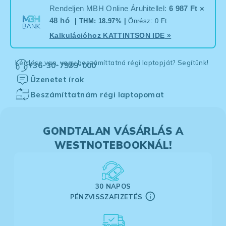
Rendeljen MBH Online Áruhitellel:
6 987 Ft ×
48 hó
| THM: 18.97% |
Önrész: 0 Ft
Kalkulációhoz
KATTINTSON IDE
»
Kérdése van, vagy beszámíttatná régi laptopját? Segítünk!
+36-30-7939-000
Üzenetet írok
Beszámíttatnám régi laptopomat
GONDTALAN VÁSÁRLÁS A
WESTNOTEBOOKNÁL!
30 NAPOS
PÉNZVISSZAFIZETÉS