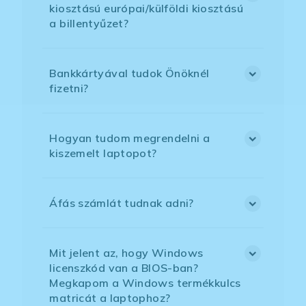
kiosztású európai/külföldi kiosztású
a billentyűzet?
Bankkártyával tudok Önöknél
fizetni?
Hogyan tudom megrendelni a
kiszemelt laptopot?
Áfás számlát tudnak adni?
Mit jelent az, hogy Windows
licenszkód van a BIOS-ban?
Megkapom a Windows termékkulcs
matricát a laptophoz?