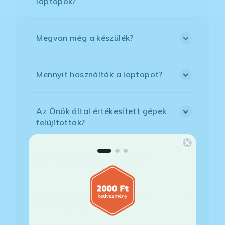
laptopok?
Megvan még a készülék?
Mennyit használták a laptopot?
Az Önök által értékesített gépek
felújítottak?
Mire vonatkozik a garancia?
Milyen akkumulátorállapotra
számíthatok?