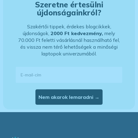
Szeretne értesülni
újdonságainkról?
Szakértői tippek, érdekes blogcikkek,
újdonságok,
2000 Ft kedvezmény,
mely
70.000 Ft feletti vásárlásnál használható fel,
és vissza nem térő lehetőségek a minőségi
laptopok univerzumából.
E-mail-cím
Nem akarok lemaradni →