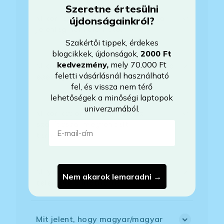
Szeretne értesülni
Mikor lesz készleten a laptop, ha
újdonságainkról?
jelenleg nem elérhető?
Szakértői tippek, érdekes
blogcikkek, újdonságok,
2000 Ft
kedvezmény
,
mely 70.000 Ft
Mikor vehetem át a rendelésem, ha
feletti vásárlásnál használható
esetleg bővítést is kértem?
fel, és vissza nem térő
lehetőségek a minőségi laptopok
univerzumából.
Mikor kapom meg a házhoz
E-mail-cím
szállítással megrendelt
termékemet?
Milyen szoftverek vannak előre
Nem akarok lemaradni →
telepítve a laptopra?
Mit jelent, hogy magyar/magyar