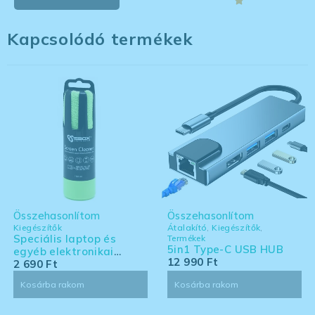
Kapcsolódó termékek
Összehasonlítom
Összehasonlítom
Kiegészítők
Átalakító
,
Kiegészítők
,
Speciális laptop és
Termékek
5in1 Type-C USB HUB
egyéb elektronikai
12 990
Ft
eszköz tisztító készlet -
2 690
Ft
nagy kiszerelés
Kosárba rakom
Kosárba rakom