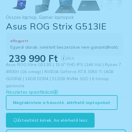
Összes laptop
,
Gamer laptopok
Asus ROG Strix G513IE
elfogyott
Egyedi darab, ismételt beszerzése nem garantálható.
239 990
Ft
ÁFA
i
Asus ROG Strix G513IE | 15.6″ FHD IPS (144 Hz) | Ryzen 7
4800H (16 v.mag) | NVIDIA GeForce RTX 3050 Ti (4GB
GDDR6) | 16GB DDR4 | 512GB NVMe SSD | 6 hónap
garancia
Részletes specifikáció
Megtekintem a hasonló, elérhető laptopokat
Értesítést kérek, ha elérhető lesz