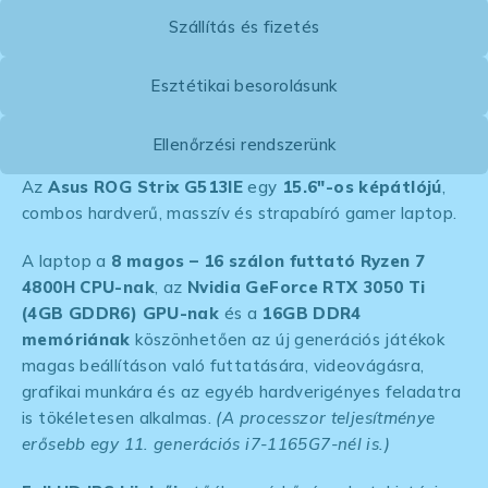
Szállítás és fizetés
Esztétikai besorolásunk
Ellenőrzési rendszerünk
Az
Asus ROG Strix G513IE
egy
15.6″-os képátlójú
,
combos hardverű, masszív és strapabíró gamer laptop.
A laptop a
8 magos – 16 szálon futtató Ryzen 7
4800H CPU-nak
, az
Nvidia GeForce RTX 3050 Ti
(4GB GDDR6) GPU-nak
és a
16GB DDR4
memóriának
köszönhetően az új generációs játékok
magas beállításon való futtatására, videovágásra,
grafikai munkára és az egyéb hardverigényes feladatra
is tökéletesen alkalmas.
(A processzor teljesítménye
erősebb egy 11. generációs i7-1165G7-nél is.)