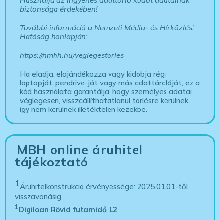
Használja az ingyenes adattörlő kódot adatainak
biztonsága érdekében!
További információ a Nemzeti Média- és Hírközlési
Hatóság honlapján:
https://nmhh.hu/veglegestorles
Ha eladja, elajándékozza vagy kidobja régi
laptopját, pendrive-ját vagy más adattárolóját, ez a
kód használata garantálja, hogy személyes adatai
véglegesen, visszaállíthatatlanul törlésre kerülnek,
így nem kerülnek illetéktelen kezekbe.
MBH online áruhitel
tájékoztató
1
Áruhitelkonstrukció érvényessége: 2025.01.01-től
visszavonásig
1
Digiloan Rövid futamidő 12