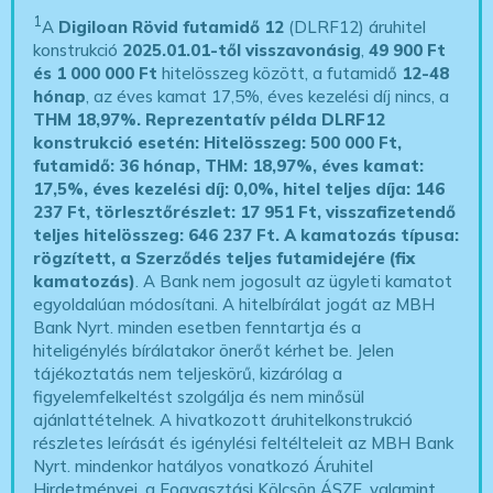
1
A
Digiloan Rövid futamidő 12
(DLRF12) áruhitel
konstrukció
2025.01.01-től visszavonásig
,
49 900 Ft
és 1 000 000 Ft
hitelösszeg között, a futamidő
12-48
hónap
, az éves kamat 17,5%, éves kezelési díj nincs, a
THM 18,97%.
Reprezentatív példa DLRF12
konstrukció esetén: Hitelösszeg: 500 000 Ft,
futamidő: 36 hónap, THM: 18,97%, éves kamat:
17,5%, éves kezelési díj: 0,0%, hitel teljes díja: 146
237 Ft, törlesztőrészlet: 17 951 Ft, visszafizetendő
teljes hitelösszeg: 646 237 Ft.
A kamatozás típusa:
rögzített, a Szerződés teljes futamidejére (fix
kamatozás)
. A Bank nem jogosult az ügyleti kamatot
egyoldalúan módosítani. A hitelbírálat jogát az MBH
Bank Nyrt. minden esetben fenntartja és a
hiteligénylés bírálatakor önerőt kérhet be. Jelen
tájékoztatás nem teljeskörű, kizárólag a
figyelemfelkeltést szolgálja és nem minősül
ajánlattételnek. A hivatkozott áruhitelkonstrukció
részletes leírását és igénylési feltélteleit az MBH Bank
Nyrt. mindenkor hatályos vonatkozó Áruhitel
Hirdetményei, a Fogyasztási Kölcsön ÁSZF, valamint