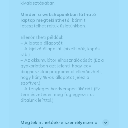
kiválasztásában.
Minden a webshopunkban látható
laptop megtekinthető,
bármit
letesztelhet rajtuk üzletünkben.
Ellenőrizheti például:
– A laptop állapotát
– A kijelző állapotát (pixelhibák, kopás
stb.)
– Az akkumulátor elhasználódását (Ez a
gyakorlatban azt jelenti, hogy egy
diagnosztikai programmal ellenőrizheti,
hogy hány %-os állapotot jelez a
szoftver.)
– A tényleges hardverspecifikációt (Ez
természetesen meg fog egyezni az
általunk leírttal.)
Megtekinthetőek-e személyesen a