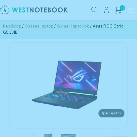
0
Kezdőlap
/
Összes laptop
/
Gamer laptopok
/ Asus ROG Strix
G513IE
Nagyítás