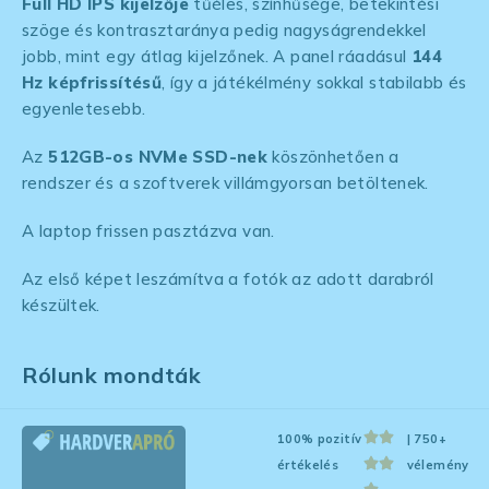
Full HD IPS kijelzője
tűéles, színhűsége, betekintési
szöge és kontrasztaránya pedig nagyságrendekkel
jobb, mint egy átlag kijelzőnek. A panel ráadásul
144
Hz képfrissítésű
, így a játékélmény sokkal stabilabb és
egyenletesebb.
Az
512GB-os NVMe SSD-nek
köszönhetően a
rendszer és a szoftverek villámgyorsan betöltenek.
A laptop frissen pasztázva van.
Az első képet leszámítva a fotók az adott darabról
készültek.
Rólunk mondták
100% pozitív
| 750+
értékelés
vélemény