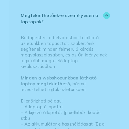
Megtekinthetőek-e személyesen a
laptopok?
Budapesten, a belvárosban található
üzletünkben tapasztalt szakértőink
segítenek minden felmerülő kérdés
megválaszolásában, és az Ön igényeinek
leginkább megfelelő laptop
kiválasztásában.
Minden a webshopunkban látható
laptop megtekinthető,
bármit
letesztelhet rajtuk üzletünkben.
Ellenőrizheti például:
– A laptop állapotát
– A kijelző állapotát (pixelhibák, kopás
stb.)
– Az akkumulátor elhasználódását (Ez a