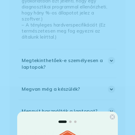
gyakorlatban azt jelenti, hogy egy
diagnosztikai programmal ellenőrizheti,
hogy hány %-os állapotot jelez a
szoftver.)
– A tényleges hardverspecifikációt (Ez
természetesen meg fog egyezni az
általunk leírttal.)
Megtekinthetőek-e személyesen a
laptopok?
Megvan még a készülék?
Mennyit használták a laptopot?
Az Önök által értékesített gépek