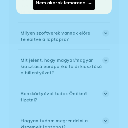
Nem akarok lemaradni →
szállítással megrendelt
termékemet?
Milyen szoftverek vannak előre
telepítve a laptopra?
Mit jelent, hogy magyar/magyar
kiosztású európai/külföldi kiosztású
a billentyűzet?
Bankkártyával tudok Önöknél
fizetni?
Hogyan tudom megrendelni a
kiszemelt laptopot?