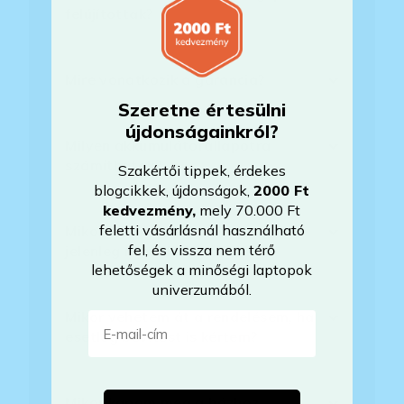
felújítottak?
Mire vonatkozik a garancia?
Szeretne értesülni
újdonságainkról?
Milyen akkumulátorállapotra
számíthatok?
Szakértői tippek, érdekes
blogcikkek, újdonságok,
2000 Ft
kedvezmény
,
mely 70.000 Ft
feletti vásárlásnál használható
Mikor lesz készleten a laptop, ha
fel, és vissza nem térő
jelenleg nem elérhető?
lehetőségek a minőségi laptopok
univerzumából.
Mikor vehetem át a rendelésem, ha
E-mail-cím
esetleg bővítést is kértem?
Mikor kapom meg a házhoz