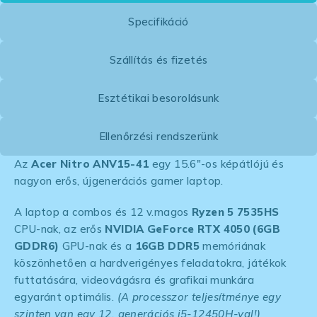
Specifikáció
Szállítás és fizetés
Esztétikai besorolásunk
Ellenőrzési rendszerünk
Az
Acer Nitro ANV15-41
egy 15.6″-os képátlójú és
nagyon erős, újgenerációs gamer laptop.
A laptop a combos és 12 v.magos
Ryzen 5 7535HS
CPU-nak, az erős
NVIDIA GeForce RTX 4050 (6GB
GDDR6)
GPU-nak és a
16GB DDR5
memóriának
köszönhetően a hardverigényes feladatokra, játékok
futtatására, videovágásra és grafikai munkára
egyaránt optimális.
(A processzor teljesítménye egy
szinten van egy 12. generációs i5-12450H-val!)