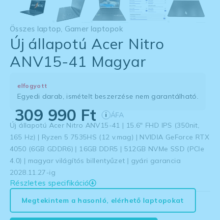
Összes laptop
,
Gamer laptopok
Új állapotú Acer Nitro
ANV15-41 Magyar
elfogyott
Egyedi darab, ismételt beszerzése nem garantálható.
309 990
Ft
ÁFA
i
Új állapotú Acer Nitro ANV15-41 | 15.6″ FHD IPS (350nit,
165 Hz) | Ryzen 5 7535HS (12 v.mag) | NVIDIA GeForce RTX
4050 (6GB GDDR6) | 16GB DDR5 | 512GB NVMe SSD (PCIe
4.0) | magyar világítós billentyűzet | gyári garancia
2028.11.27-ig
Részletes specifikáció
Megtekintem a hasonló, elérhető laptopokat