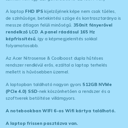
A laptop
FHD IPS
kijelzőjének képe nem csak tűéles,
de színhűsége, betekintési szöge és kontrasztaránya is
messze átlagon felüli minőségű.
350nit fényerővel
rendelkző LCD
.
A panel ráadásul 165 Hz
képfrissítésű
, így a képmegjelenítés sokkal
folyamatosabb.
Az Acer Nitrosense & Coolboost dupla hűtéses
rendszer rendkívül erős, ezáltal a laptop terhelés
mellett is hűvösebben üzemel.
A laptopban található nagyon gyors
512GB NVMe
(PCIe 4.0) SSD
-nek köszönhetően a rendszer és a
szoftverek betöltése villámgyors.
A notebookban WIFI 6-os Wifi kártya található.
A laptop frissen pasztázva van.