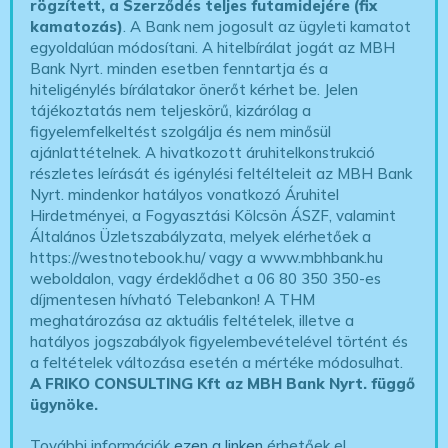
rögzített, a Szerződés teljes futamidejére (fix
kamatozás)
. A Bank nem jogosult az ügyleti kamatot
egyoldalúan módosítani. A hitelbírálat jogát az MBH
Bank Nyrt. minden esetben fenntartja és a
hiteligénylés bírálatakor önerőt kérhet be. Jelen
tájékoztatás nem teljeskörű, kizárólag a
figyelemfelkeltést szolgálja és nem minősül
ajánlattételnek. A hivatkozott áruhitelkonstrukció
részletes leírását és igénylési feltélteleit az MBH Bank
Nyrt. mindenkor hatályos vonatkozó Áruhitel
Hirdetményei, a Fogyasztási Kölcsön ÁSZF, valamint
Általános Üzletszabályzata, melyek elérhetőek a
https://westnotebook.hu/
vagy a www.mbhbank.hu
weboldalon, vagy érdeklődhet a 06 80 350 350-es
díjmentesen hívható Telebankon! A THM
meghatározása az aktuális feltételek, illetve a
hatályos jogszabályok figyelembevételével történt és
a feltételek változása esetén a mértéke módosulhat.
A FRIKO CONSULTING Kft az MBH Bank Nyrt. függő
ügynöke
.
További információk
ezen a linken
érhetőek el.