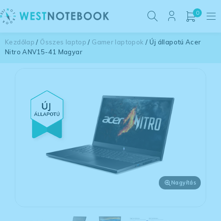
0
Kezdőlap
/
Összes laptop
/
Gamer laptopok
/ Új állapotú Acer
Nitro ANV15-41 Magyar
Nagyítás