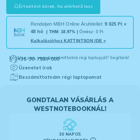
Értesítést kérek, ha elérhető lesz
Rendeljen MBH Online Áruhitellel:
9 025 Ft ×
48 hó
| THM: 18.97% |
Önrész: 0 Ft
Kalkulációhoz
KATTINTSON IDE
»
Kérdése van, vagy beszámíttatná régi laptopját? Segítünk!
+36-30-7939-000
Üzenetet írok
Beszámíttatnám régi laptopomat
GONDTALAN VÁSÁRLÁS A
WESTNOTEBOOKNÁL!
30 NAPOS