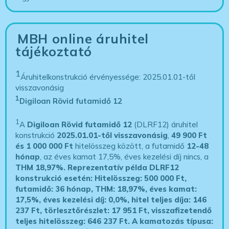
MBH online áruhitel
tájékoztató
1
Áruhitelkonstrukció érvényessége: 2025.01.01-től
visszavonásig
1
Digiloan Rövid futamidő 12
1
A
Digiloan Rövid futamidő 12
(DLRF12) áruhitel
konstrukció
2025.01.01-től visszavonásig
,
49 900 Ft
és 1 000 000 Ft
hitelösszeg között, a futamidő
12-48
hónap
, az éves kamat 17,5%, éves kezelési díj nincs, a
THM 18,97%.
Reprezentatív példa DLRF12
konstrukció esetén: Hitelösszeg: 500 000 Ft,
futamidő: 36 hónap, THM: 18,97%, éves kamat:
17,5%, éves kezelési díj: 0,0%, hitel teljes díja: 146
237 Ft, törlesztőrészlet: 17 951 Ft, visszafizetendő
teljes hitelösszeg: 646 237 Ft.
A kamatozás típusa: