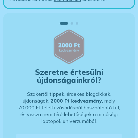
Szeretne értesülni
újdonságainkról?
Szakértői tippek, érdekes blogcikkek,
újdonságok,
2000 Ft kedvezmény,
mely
70.000 Ft feletti vásárlásnál használható fel,
és vissza nem térő lehetőségek a minőségi
laptopok univerzumából.
E-mail-cím