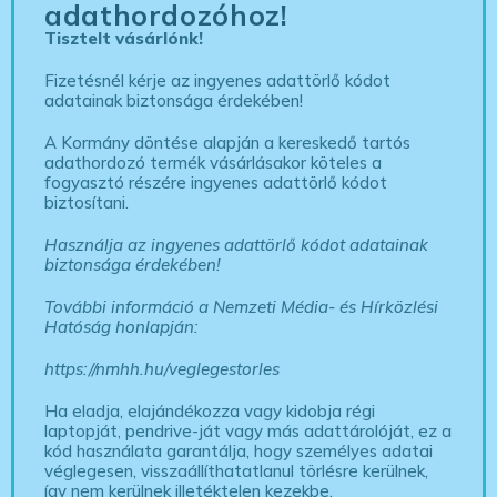
adathordozóhoz!
Tisztelt vásárlónk!
Fizetésnél kérje az ingyenes adattörlő kódot
adatainak biztonsága érdekében!
A Kormány döntése alapján a kereskedő tartós
adathordozó termék vásárlásakor köteles a
fogyasztó részére ingyenes adattörlő kódot
biztosítani.
Használja az ingyenes adattörlő kódot adatainak
biztonsága érdekében!
További információ a Nemzeti Média- és Hírközlési
Hatóság honlapján:
https://nmhh.hu/veglegestorles
Ha eladja, elajándékozza vagy kidobja régi
laptopját, pendrive-ját vagy más adattárolóját, ez a
kód használata garantálja, hogy személyes adatai
véglegesen, visszaállíthatatlanul törlésre kerülnek,
így nem kerülnek illetéktelen kezekbe.