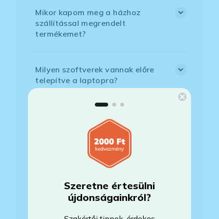
Mikor kapom meg a házhoz
szállítással megrendelt
termékemet?
Milyen szoftverek vannak előre
telepítve a laptopra?
Mit jelent, hogy magyar/magyar
kiosztású európai/külföldi kiosztású
a billentyűzet?
Bankkártyával tudok Önöknél
fizetni?
Szeretne értesülni
újdonságainkról?
Szakértői tippek, érdekes