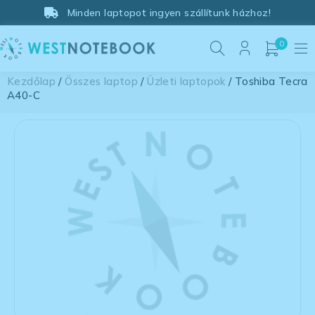
Minden laptopot ingyen szállítunk házhoz!
0
Kezdőlap
/
Összes laptop
/
Üzleti laptopok
/ Toshiba Tecra
A40-C