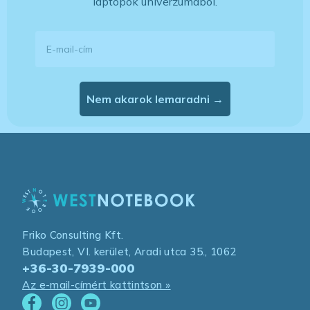
laptopok univerzumából.
E-mail-cím
Nem akarok lemaradni →
Friko Consulting Kft.
Budapest, VI. kerület, Aradi utca 35., 1062
+36-30-7939-000
Az e-mail-címért kattintson »