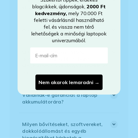
Hogyan tudom megrendelni a
blogcikkek, újdonságok,
2000 Ft
kiszemelt laptopot?
kedvezmény
,
mely 70.000 Ft
feletti vásárlásnál használható
fel, és vissza nem térő
Áfás számlát tudnak adni?
lehetőségek a minőségi laptopok
univerzumából.
E-mail-cím
Mit jelent az, hogy Windows
licenszkód van a BIOS-ban?
Megkapom a Windows termékkulcs
matricát a laptophoz?
Nem akarok lemaradni →
Vállalnak-e garanciát a laptop
akkumulátorára?
Milyen bővítéseket, szoftvereket,
dokkolóállomást és egyéb
kiegészítőket kérhetek a