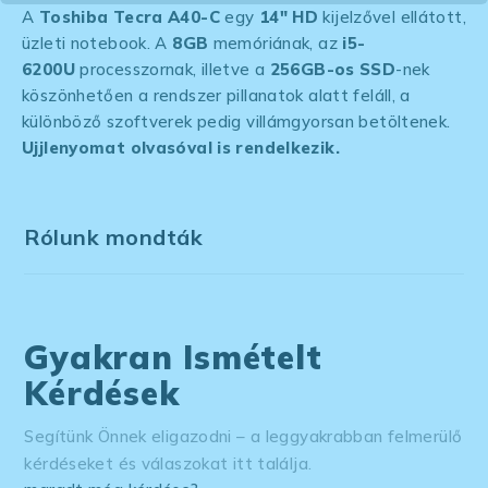
A
Toshiba Tecra A40-C
egy
14″ HD
kijelzővel ellátott,
üzleti notebook. A
8GB
memóriának, az
i5-
6200U
processzornak, illetve a
256GB-os SSD
-nek
köszönhetően a rendszer pillanatok alatt feláll, a
különböző szoftverek pedig villámgyorsan betöltenek.
Ujjlenyomat olvasóval is rendelkezik.
Rólunk mondták
Gyakran Ismételt
Kérdések
Segítünk Önnek eligazodni – a leggyakrabban felmerülő
kérdéseket és válaszokat itt találja.