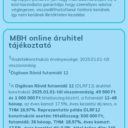
kód használata garantálja, hogy személyes adatai
véglegesen, visszaállíthatatlanul törlésre kerülnek,
így nem kerülnek illetéktelen kezekbe.
MBH online áruhitel
tájékoztató
1
Áruhitelkonstrukció érvényessége: 2025.01.01-től
visszavonásig
1
Digiloan Rövid futamidő 12
1
A
Digiloan Rövid futamidő 12
(DLRF12) áruhitel
konstrukció
2025.01.01-től visszavonásig
,
49 900 Ft
és 1 000 000 Ft
hitelösszeg között, a futamidő
12-48
hónap
, az éves kamat 17,5%, éves kezelési díj nincs, a
THM 18,97%.
Reprezentatív példa DLRF12
konstrukció esetén: Hitelösszeg: 500 000 Ft,
futamidő: 36 hónap, THM: 18,97%, éves kamat:
17,5%, éves kezelési díj: 0,0%, hitel teljes díja: 146