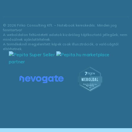
©
2026
Friko Consulting Kft. – Notebook kereskedés. Minden jog
fenntartva!
A weboldalon feltüntetett adatok kizárólag tájékoztató jellegűek, nem
minősülnek ajánlattételnek.
A termékeknél megjelenített képek csak illusztrációk, a valóságtól
eltérhetnek.
marketplace
partner