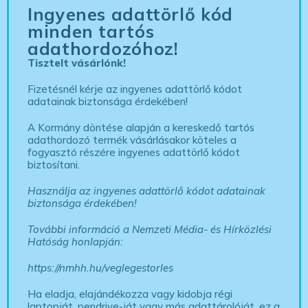
Ingyenes adattörlő kód
minden tartós
adathordozóhoz!
Tisztelt vásárlónk!
Fizetésnél kérje az ingyenes adattörlő kódot
adatainak biztonsága érdekében!
A Kormány döntése alapján a kereskedő tartós
adathordozó termék vásárlásakor köteles a
fogyasztó részére ingyenes adattörlő kódot
biztosítani.
Használja az ingyenes adattörlő kódot adatainak
biztonsága érdekében!
További információ a Nemzeti Média- és Hírközlési
Hatóság honlapján:
https://nmhh.hu/veglegestorles
Ha eladja, elajándékozza vagy kidobja régi
laptopját, pendrive-ját vagy más adattárolóját, ez a