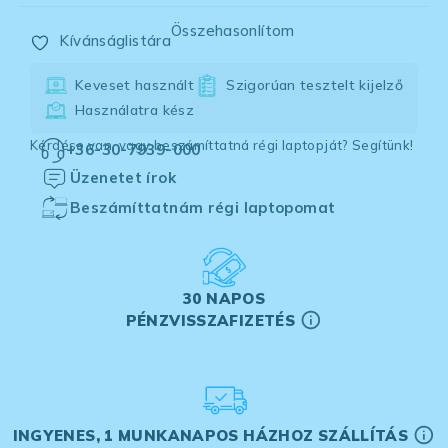
Összehasonlítom
Kívánságlistára
Keveset használt
Szigorúan tesztelt kijelző
Használatra kész
Kérdése van, vagy beszámíttatná régi laptopját? Segítünk!
+36-30-7939-000
Üzenetet írok
Beszámíttatnám régi laptopomat
30 NAPOS
PÉNZVISSZAFIZETÉS
INGYENES, 1 MUNKANAPOS HÁZHOZ SZÁLLÍTÁS