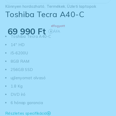
Könnyen hordozható
,
Termékek
,
Üzleti laptopok
Toshiba Tecra A40-C
elfogyott
69 990
Ft
ÁFA
i
Toshiba Tecra A40-C
14" HD
i5-6200U
8GB RAM
256GB SSD
ujjlenyomat olvasó
1.8 Kg
DVD író
6 hónap garancia
Részletes specifikáció