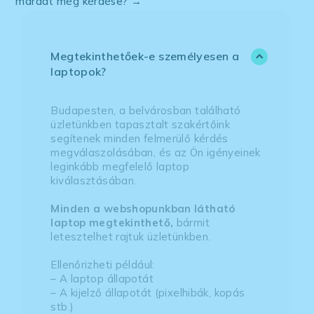
maradt még kérdése? →
Megtekinthetőek-e személyesen a
laptopok?
Budapesten, a belvárosban található
üzletünkben tapasztalt szakértőink
segítenek minden felmerülő kérdés
megválaszolásában, és az Ön igényeinek
leginkább megfelelő laptop
kiválasztásában.
Minden a webshopunkban látható
laptop megtekinthető,
bármit
letesztelhet rajtuk üzletünkben.
Ellenőrizheti például:
– A laptop állapotát
– A kijelző állapotát (pixelhibák, kopás
stb.)