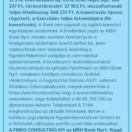
237 Ft, törlesztőrészlet: 17 951 Ft, visszafizetendő
teljes hitelösszeg: 646 237 Ft.
A kamatozás típusa:
rögzített, a Szerződés teljes futamidejére (fix
kamatozás)
. A Bank nem jogosult az ügyleti kamatot
egyoldalúan módosítani. A hitelbírálat jogát az MBH
Bank Nyrt. minden esetben fenntartja és a
hiteligénylés bírálatakor önerőt kérhet be. Jelen
tájékoztatás nem teljeskörű, kizárólag a
figyelemfelkeltést szolgálja és nem minősül
ajánlattételnek. A hivatkozott áruhitelkonstrukció
részletes leírását és igénylési feltélteleit az MBH Bank
Nyrt. mindenkor hatályos vonatkozó Áruhitel
Hirdetményei, a Fogyasztási Kölcsön ÁSZF, valamint
Általános Üzletszabályzata, melyek elérhetőek a
https://westnotebook.hu/
vagy a www.mbhbank.hu
weboldalon, vagy érdeklődhet a 06 80 350 350-es
díjmentesen hívható Telebankon! A THM
meghatározása az aktuális feltételek, illetve a
hatályos jogszabályok figyelembevételével történt és
a feltételek változása esetén a mértéke módosulhat.
A FRIKO CONSULTING Kft az MBH Bank Nyrt. függő