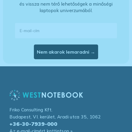
és vissza nem térő lehetőségek a minőségi
laptopok univerzumából.
E-mail-cím
Nem akarok lemaradni →
Friko Consulting Kft.
Budapest, VI. kerület, Aradi utca 35., 1062
+36-30-7939-000
Az e-mail-címért kattintson »