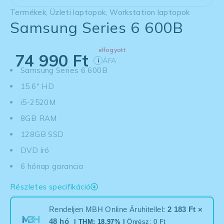
Termékek
,
Üzleti laptopok
,
Workstation laptopok
Samsung Series 6 600B
elfogyott
74 990
Ft
ÁFA
i
Samsung Series 6 600B
15.6" HD
i5-2520M
8GB RAM
128GB SSD
DVD író
6 hónap garancia
Részletes specifikáció
Rendeljen MBH Online Áruhitellel:
2 183 Ft ×
48 hó
| THM: 18.97% |
Önrész: 0 Ft