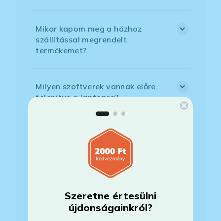
Mikor kapom meg a házhoz
szállítással megrendelt
termékemet?
Milyen szoftverek vannak előre
telepítve a laptopra?
Mit jelent, hogy magyar/magyar
kiosztású európai/külföldi kiosztású
a billentyűzet?
Bankkártyával tudok Önöknél
Szeretne értesülni
fizetni?
újdonságainkról?