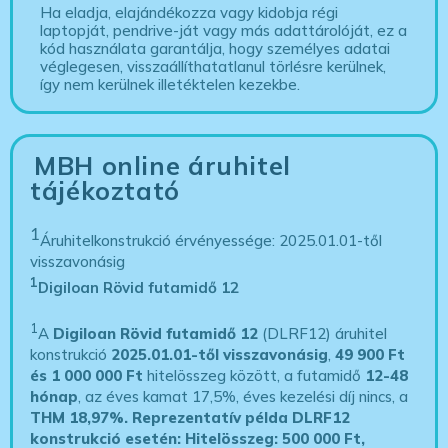
Ha eladja, elajándékozza vagy kidobja régi
laptopját, pendrive-ját vagy más adattárolóját, ez a
kód használata garantálja, hogy személyes adatai
véglegesen, visszaállíthatatlanul törlésre kerülnek,
így nem kerülnek illetéktelen kezekbe.
MBH online áruhitel
tájékoztató
1
Áruhitelkonstrukció érvényessége: 2025.01.01-től
visszavonásig
1
Digiloan Rövid futamidő 12
1
A
Digiloan Rövid futamidő 12
(DLRF12) áruhitel
konstrukció
2025.01.01-től visszavonásig
,
49 900 Ft
és 1 000 000 Ft
hitelösszeg között, a futamidő
12-48
hónap
, az éves kamat 17,5%, éves kezelési díj nincs, a
THM 18,97%.
Reprezentatív példa DLRF12
konstrukció esetén: Hitelösszeg: 500 000 Ft,