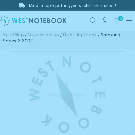
Minden laptopot ingyen szállítunk házhoz!
0
Kezdőlap
/
Összes laptop
/
Üzleti laptopok
/ Samsung
Series 6 600B