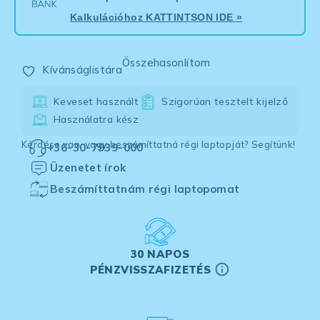
Kalkulációhoz
KATTINTSON IDE
»
Összehasonlítom
Kívánságlistára
Keveset használt
Szigorúan tesztelt kijelző
Használatra kész
Kérdése van, vagy beszámíttatná régi laptopját? Segítünk!
+36-30-7939-000
Üzenetet írok
Beszámíttatnám régi laptopomat
30 NAPOS
PÉNZVISSZAFIZETÉS