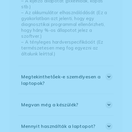
– A kijelző állapotát (pixelhibák, kopás
stb.)
– Az akkumulátor elhasználódását (Ez a
gyakorlatban azt jelenti, hogy egy
diagnosztikai programmal ellenőrizheti,
hogy hány %-os állapotot jelez a
szoftver.)
– A tényleges hardverspecifikációt (Ez
természetesen meg fog egyezni az
általunk leírttal.)
Megtekinthetőek-e személyesen a
laptopok?
Megvan még a készülék?
Mennyit használták a laptopot?