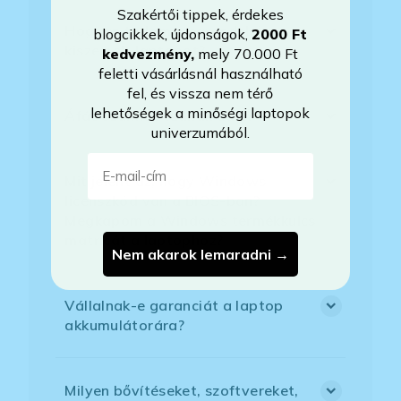
Szakértői tippek, érdekes
Hogyan tudom megrendelni a
blogcikkek, újdonságok,
2000 Ft
kiszemelt laptopot?
kedvezmény
,
mely 70.000 Ft
feletti vásárlásnál használható
fel, és vissza nem térő
lehetőségek a minőségi laptopok
Áfás számlát tudnak adni?
univerzumából.
E-mail-cím
Mit jelent az, hogy Windows
licenszkód van a BIOS-ban?
Megkapom a Windows termékkulcs
matricát a laptophoz?
Nem akarok lemaradni →
Vállalnak-e garanciát a laptop
akkumulátorára?
Milyen bővítéseket, szoftvereket,