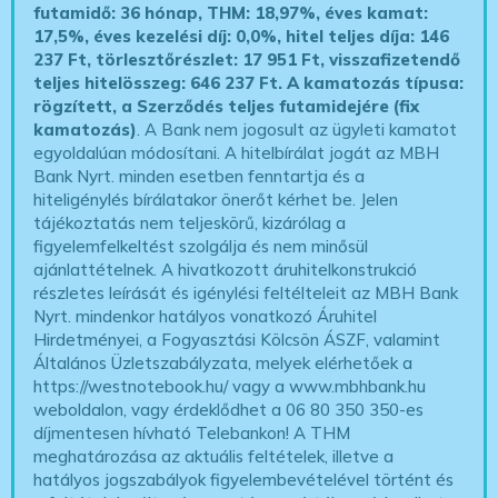
futamidő: 36 hónap, THM: 18,97%, éves kamat:
17,5%, éves kezelési díj: 0,0%, hitel teljes díja: 146
237 Ft, törlesztőrészlet: 17 951 Ft, visszafizetendő
teljes hitelösszeg: 646 237 Ft.
A kamatozás típusa:
rögzített, a Szerződés teljes futamidejére (fix
kamatozás)
. A Bank nem jogosult az ügyleti kamatot
egyoldalúan módosítani. A hitelbírálat jogát az MBH
Bank Nyrt. minden esetben fenntartja és a
hiteligénylés bírálatakor önerőt kérhet be. Jelen
tájékoztatás nem teljeskörű, kizárólag a
figyelemfelkeltést szolgálja és nem minősül
ajánlattételnek. A hivatkozott áruhitelkonstrukció
részletes leírását és igénylési feltélteleit az MBH Bank
Nyrt. mindenkor hatályos vonatkozó Áruhitel
Hirdetményei, a Fogyasztási Kölcsön ÁSZF, valamint
Általános Üzletszabályzata, melyek elérhetőek a
https://westnotebook.hu/
vagy a www.mbhbank.hu
weboldalon, vagy érdeklődhet a 06 80 350 350-es
díjmentesen hívható Telebankon! A THM
meghatározása az aktuális feltételek, illetve a
hatályos jogszabályok figyelembevételével történt és