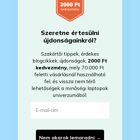
Mire vonatkozik a garancia?
Szeretne értesülni
újdonságainkról?
Milyen akkumulátorállapotra
számíthatok?
Szakértői tippek, érdekes
blogcikkek, újdonságok,
2000 Ft
kedvezmény
,
mely 70.000 Ft
Mikor lesz készleten a laptop, ha
feletti vásárlásnál használható
jelenleg nem elérhető?
fel, és vissza nem térő
lehetőségek a minőségi laptopok
univerzumából.
Mikor vehetem át a rendelésem, ha
E-mail-cím
esetleg bővítést is kértem?
Mikor kapom meg a házhoz
szállítással megrendelt
Nem akarok lemaradni →