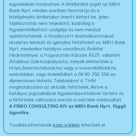
egyoldalúan módosítani. A hitelbírálat jogát az MBH
Bank Nyrt. minden esetben fenntartja és a
hiteligénylés bírálatakor önerőt kérhet be. Jelen
tájékoztatás nem teljeskörű, kizárólag a
figyelemfelkeltést szolgálja és nem minősül
ajánlattételnek. A hivatkozott áruhitelkonstrukció
részletes leírását és igénylési feltélteleit az MBH Bank
Nyrt. mindenkor hatályos vonatkozó Áruhitel
Hirdetményei, a Fogyasztási Kölcsön ÁSZF, valamint
Általános Üzletszabályzata, melyek elérhetőek a
https://westnotebook.hu/
vagy a www.mbhbank.hu
weboldalon, vagy érdeklődhet a 06 80 350 350-es
díjmentesen hívható Telebankon! A THM
meghatározása az aktuális feltételek, illetve a
hatályos jogszabályok figyelembevételével történt és
a feltételek változása esetén a mértéke módosulhat.
A FRIKO CONSULTING Kft az MBH Bank Nyrt. függő
ügynöke
.
További információk
ezen a linken
érhetőek el.