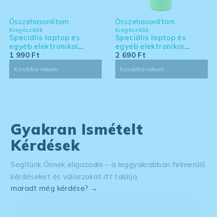
Összehasonlítom
Összehasonlítom
Kiegészítők
Kiegészítők
Speciális laptop és
Speciális laptop és
egyéb elektronikai
egyéb elektronikai
eszköz tisztító készlet -
1 990
Ft
eszköz tisztító készlet -
2 690
Ft
kis kiszerelés
nagy kiszerelés
Kosárba rakom
Kosárba rakom
Gyakran Ismételt
Kérdések
Segítünk Önnek eligazodni – a leggyakrabban felmerülő
kérdéseket és válaszokat itt találja.
maradt még kérdése? →