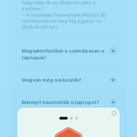
hogy hány %-os állapotot jelez a
szoftver.)
– A tényleges hardverspecifikációt (Ez
természetesen meg fog egyezni az
általunk leírttal.)
Megtekinthetőek-e személyesen a
laptopok?
Megvan még a készülék?
Mennyit használták a laptopot?
Az Önök által értékesített gépek
felújítottak?