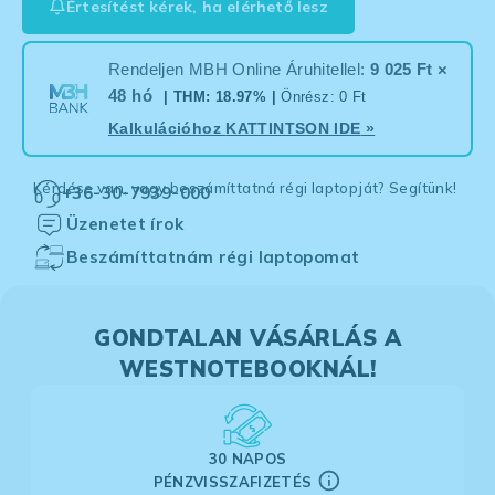
Értesítést kérek, ha elérhető lesz
Rendeljen MBH Online Áruhitellel:
9 025 Ft ×
48 hó
| THM: 18.97% |
Önrész: 0 Ft
Kalkulációhoz
KATTINTSON IDE
»
Kérdése van, vagy beszámíttatná régi laptopját? Segítünk!
+36-30-7939-000
Üzenetet írok
Beszámíttatnám régi laptopomat
GONDTALAN VÁSÁRLÁS A
WESTNOTEBOOKNÁL!
30 NAPOS
PÉNZVISSZAFIZETÉS