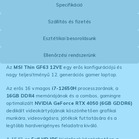
Specifikáció
Szállítás és fizetés
Esztétikai besorolásunk
Ellenőrzési rendszerünk
Az
MSI Thin GF63 12VE
egy erős konfigurációjú és
nagy teljesítményű 12. generációs gamer laptop.
Az erős 16 v.magos
i7-12650H
processzorának, a
16GB DDR4
memóriájának és a combos, gamingre
optimalizált
NVIDIA GeForce RTX 4050 (6GB GDDR6)
dedikált videokártyájának köszönhetően grafikai
munkára, videovágásra, játékok futtatására és a
legtöbb hardverigényes feladatra kiváló.