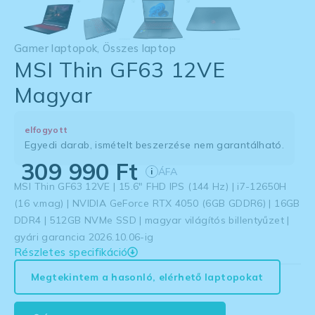
Gamer laptopok
,
Összes laptop
MSI Thin GF63 12VE
Magyar
elfogyott
Egyedi darab, ismételt beszerzése nem garantálható.
309 990
Ft
ÁFA
i
MSI Thin GF63 12VE | 15.6″ FHD IPS (144 Hz) | i7-12650H
(16 v.mag) | NVIDIA GeForce RTX 4050 (6GB GDDR6) | 16GB
DDR4 | 512GB NVMe SSD | magyar világítós billentyűzet |
gyári garancia 2026.10.06-ig
Részletes specifikáció
Megtekintem a hasonló, elérhető laptopokat