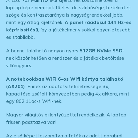
A 15.6″-os
Full HD IPS
kijelzőnek köszönhetően a
laptop képe nemcsak tűéles, de színhűsége, betekintési
szöge és kontrasztaránya is nagyságrendekkel jobb,
mint egy átlag kijelzőnek.
A panel ráadásul 144 Hz-es
képfrissítésű
, így a játékélmény sokkal egyenletesebb
és stabilabb.
A benne található nagyon gyors
512GB NVMe SSD
-
nek köszönhetően a rendszer és a játékok betöltése
villámgyors.
A notebookban WIFI 6-os Wifi kártya található
(AX201)
. Ennek az adatátviteli sebessége 3x,
kapacitása zsúfolt környezetben pedig 4x akkora, mint
egy 802.11ac-s Wifi-nek.
Magyar világítós billentyűzettel rendelkezik. A laptop
frissen pasztázva van!
Az első képet leszámítva a fotók az adott darabról