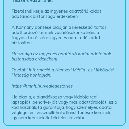
Tisztelt vásárlónk!
Fizetésnél kérje az ingyenes adattörlő kódot
adatainak biztonsága érdekében!
A Kormány döntése alapján a kereskedő tartós
adathordozó termék vásárlásakor köteles a
fogyasztó részére ingyenes adattörlő kódot
biztosítani.
Használja az ingyenes adattörlő kódot adatainak
biztonsága érdekében!
További információ a Nemzeti Média- és Hírközlési
Hatóság honlapján:
https://nmhh.hu/veglegestorles
Ha eladja, elajándékozza vagy kidobja régi
laptopját, pendrive-ját vagy más adattárolóját, ez a
kód használata garantálja, hogy személyes adatai
véglegesen, visszaállíthatatlanul törlésre kerülnek,
így nem kerülnek illetéktelen kezekbe.