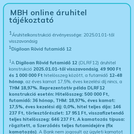
MBH online áruhitel
tájékoztató
1
Áruhitelkonstrukció érvényessége: 2025.01.01-től
visszavonásig
1
Digiloan Rövid futamidő 12
1
A
Digiloan Rövid futamidő 12
(DLRF12) áruhitel
konstrukció
2025.01.01-től visszavonásig
,
49 900 Ft
és 1 000 000 Ft
hitelösszeg között, a futamidő
12-48
hónap
, az éves kamat 17,5%, éves kezelési díj nincs, a
THM 18,97%.
Reprezentatív példa DLRF12
konstrukció esetén: Hitelösszeg: 500 000 Ft,
futamidő: 36 hónap, THM: 18,97%, éves kamat:
17,5%, éves kezelési díj: 0,0%, hitel teljes díja: 146
237 Ft, törlesztőrészlet: 17 951 Ft, visszafizetendő
teljes hitelösszeg: 646 237 Ft.
A kamatozás típusa:
rögzített, a Szerződés teljes futamidejére (fix
kamatozás)
. A Bank nem jogosult az ügyleti kamatot