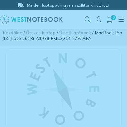
Minden laptopot ingyen szállítunk házhoz!
0
Kezdőlap
/
Összes laptop
/
Üzleti laptopok
/ MacBook Pro
13 (Late 2018) A1989 EMC3214 27% ÁFA