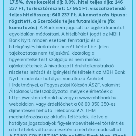
17,5%, éves kezelési díj: 0,0%, hitel teljes díja: 146
237 Ft, törlesztőrészlet: 17 951 Ft, visszafizetendő
teljes hitelösszeg: 646 237 Ft.
A kamatozás típusa:
rögzített, a Szerződés teljes futamidejére (fix
kamatozás)
. A Bank nem jogosult az ügyleti kamatot
egyoldalúan módosítani. A hitelbírálat jogát az MBH
Bank Nyrt. minden esetben fenntartja és a
hiteligénylés bírálatakor önerőt kérhet be. Jelen
tájékoztatás nem teljeskörű, kizárólag a
figyelemfelkeltést szolgálja és nem minősül
ajánlattételnek. A hivatkozott áruhitelkonstrukció
részletes leírását és igénylési feltélteleit az MBH Bank
Nyrt. mindenkor hatályos vonatkozó Áruhitel
Hirdetményei, a Fogyasztási Kölcsön ÁSZF, valamint
Általános Üzletszabályzata, melyek elérhetőek a
https://westnotebook.hu/
vagy a www.mbhbank.hu
weboldalon, vagy érdeklődhet a 06 80 350 350-es
díjmentesen hívható Telebankon! A THM
meghatározása az aktuális feltételek, illetve a
hatályos jogszabályok figyelembevételével történt és
a feltételek változása esetén a mértéke módosulhat.
A FRIKO CONSULTING Kft az MBH Bank Nyrt. függő