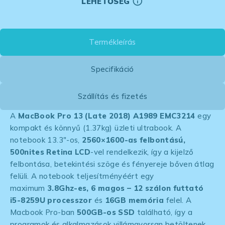
LEHETŐSÉG
Termékleírás
Specifikáció
Szállítás és fizetés
A
MacBook Pro 13 (Late 2018) A1989 EMC3214
egy
kompakt és könnyű (1.37kg) üzleti ultrabook. A
notebook 13.3″-os,
2560×1600-as felbontású,
500nites Retina LCD
-vel rendelkezik, így a kijelző
felbontása, betekintési szöge és fényereje bőven átlag
felüli. A notebook teljesítményéért egy
maximum
3.8Ghz-es, 6 magos – 12 szálon futtató
i5-8259U processzor
és
16GB memória
felel. A
Macbook Pro-ban
500GB-os SSD
található, így a
programok és alkalmazások villámgyorsan betöltenek.