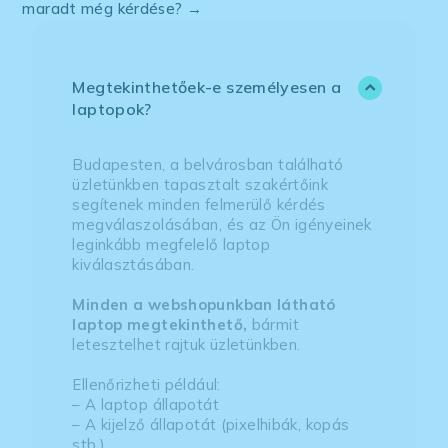
maradt még kérdése? →
Megtekinthetőek-e személyesen a
laptopok?
Budapesten, a belvárosban található
üzletünkben tapasztalt szakértőink
segítenek minden felmerülő kérdés
megválaszolásában, és az Ön igényeinek
leginkább megfelelő laptop
kiválasztásában.
Minden a webshopunkban látható
laptop megtekinthető,
bármit
letesztelhet rajtuk üzletünkben.
Ellenőrizheti például:
– A laptop állapotát
– A kijelző állapotát (pixelhibák, kopás
stb.)