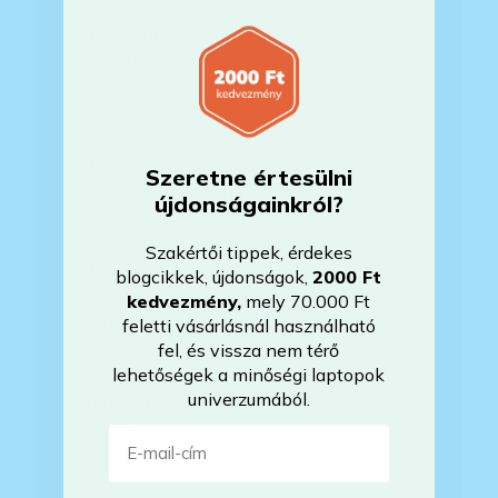
Mikor kapom meg a házhoz
szállítással megrendelt
termékemet?
Milyen szoftverek vannak előre
Szeretne értesülni
telepítve a laptopra?
újdonságainkról?
Szakértői tippek, érdekes
Mit jelent, hogy magyar/magyar
blogcikkek, újdonságok,
2000 Ft
kiosztású európai/külföldi kiosztású
kedvezmény
,
mely 70.000 Ft
a billentyűzet?
feletti vásárlásnál használható
fel, és vissza nem térő
lehetőségek a minőségi laptopok
univerzumából.
Bankkártyával tudok Önöknél
fizetni?
E-mail-cím