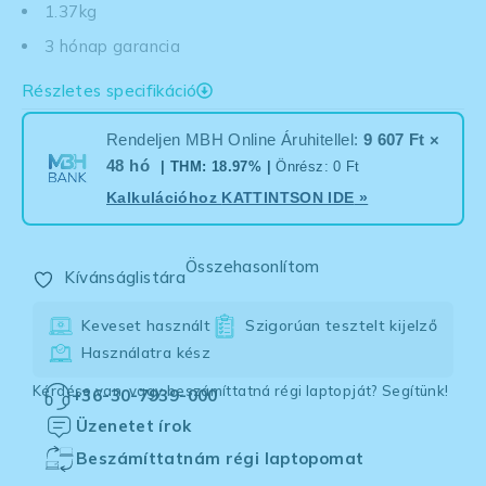
1.37kg
3 hónap garancia
Részletes specifikáció
Rendeljen MBH Online Áruhitellel:
9 607 Ft ×
48 hó
| THM: 18.97% |
Önrész: 0 Ft
Kalkulációhoz
KATTINTSON IDE
»
Összehasonlítom
Kívánságlistára
Keveset használt
Szigorúan tesztelt kijelző
Használatra kész
Kérdése van, vagy beszámíttatná régi laptopját? Segítünk!
+36-30-7939-000
Üzenetet írok
Beszámíttatnám régi laptopomat