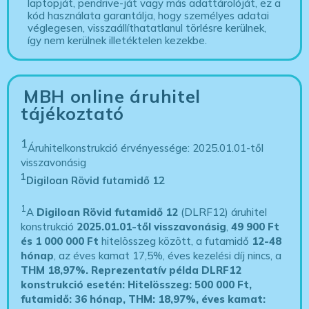
laptopját, pendrive-ját vagy más adattárolóját, ez a
kód használata garantálja, hogy személyes adatai
véglegesen, visszaállíthatatlanul törlésre kerülnek,
így nem kerülnek illetéktelen kezekbe.
MBH online áruhitel
tájékoztató
1
Áruhitelkonstrukció érvényessége: 2025.01.01-től
visszavonásig
1
Digiloan Rövid futamidő 12
1
A
Digiloan Rövid futamidő 12
(DLRF12) áruhitel
konstrukció
2025.01.01-től visszavonásig
,
49 900 Ft
és 1 000 000 Ft
hitelösszeg között, a futamidő
12-48
hónap
, az éves kamat 17,5%, éves kezelési díj nincs, a
THM 18,97%.
Reprezentatív példa DLRF12
konstrukció esetén: Hitelösszeg: 500 000 Ft,
futamidő: 36 hónap, THM: 18,97%, éves kamat: