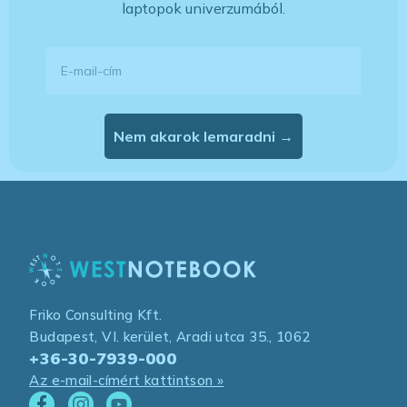
laptopok univerzumából.
E-mail-cím
Nem akarok lemaradni →
Friko Consulting Kft.
Budapest, VI. kerület, Aradi utca 35., 1062
+36-30-7939-000
Az e-mail-címért kattintson »