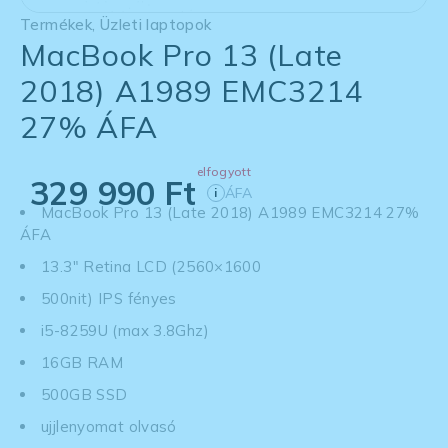
Termékek
,
Üzleti laptopok
MacBook Pro 13 (Late
2018) A1989 EMC3214
27% ÁFA
elfogyott
329 990
Ft
ÁFA
i
MacBook Pro 13 (Late 2018) A1989 EMC3214 27%
ÁFA
13.3" Retina LCD (2560×1600
500nit) IPS fényes
i5-8259U (max 3.8Ghz)
16GB RAM
500GB SSD
ujjlenyomat olvasó