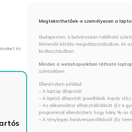
Megtekinthetőek-e személyesen a lapt
Budapesten, a belvárosban található üzlet
felmerülő kérdés megválaszolásában, és az
déseket és
kiválasztásában.
Minden a webshopunkban látható lapto
üzletünkben.
Ellenőrizheti például:
– A laptop állapotát
– A kijelző állapotát (pixelhibák, kopás stb.)
– Az akkumulátor elhasználódását (Ez a gya
programmal ellenőrizheti, hogy hány %-os ál
– A tényleges hardverspecifikációt (Ez term
artós