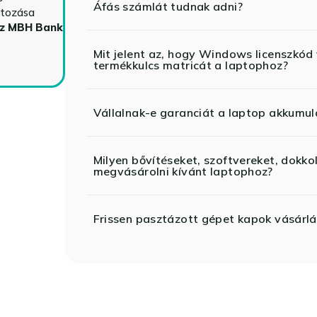
Áfás számlát tudnak adni?
ltozása
az MBH Bank
Mit jelent az, hogy Windows licenszk
termékkulcs matricát a laptophoz?
Vállalnak-e garanciát a laptop akkumul
Milyen bővítéseket, szoftvereket, dokko
megvásárolni kívánt laptophoz?
Frissen pasztázott gépet kapok vásárlá