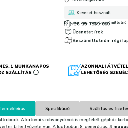
Keveset használt
Kérdése van, vagy beszámíttatná r
+36-30-7939-000
Üzenetet írok
Beszámíttatnám régi l
NES, 1 MUNKANAPOS
AZONNALI ÁTVÉTEL
Z SZÁLLÍTÁS
LEHETŐSÉG SZEMÉ
Termékleírás
Specifikáció
Szállítás és fizeté
ultrabook. A katonai szabványoknak is megfelelt gépház karb
nyertes billentyűzete van. A laptopban 8. generációs,
4 magos