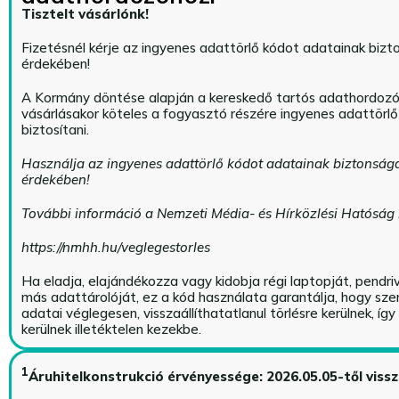
Tisztelt vásárlónk!
Fizetésnél kérje az ingyenes adattörlő kódot adatainak biz
érdekében!
A Kormány döntése alapján a kereskedő tartós adathordoz
vásárlásakor köteles a fogyasztó részére ingyenes adattörl
biztosítani.
Használja az ingyenes adattörlő kódot adatainak biztonság
érdekében!
További információ a Nemzeti Média- és Hírközlési Hatóság
https://nmhh.hu/veglegestorles
Ha eladja, elajándékozza vagy kidobja régi laptopját, pendri
más adattárolóját, ez a kód használata garantálja, hogy sz
adatai véglegesen, visszaállíthatatlanul törlésre kerülnek, íg
kerülnek illetéktelen kezekbe.
1
Áruhitelkonstrukció érvényessége: 2026.05.05-től viss