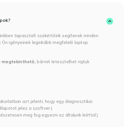
opok?
ünkben tapasztalt szakértőink segítenek minden
 Ön igényeinek leginkább megfelelő laptop
p megtekinthető,
bármit letesztelhet rajtuk
korlatban azt jelenti, hogy egy diagnosztikai
lapotot jelez a szoftver.)
észetesen meg fog egyezni az általunk leírttal.)