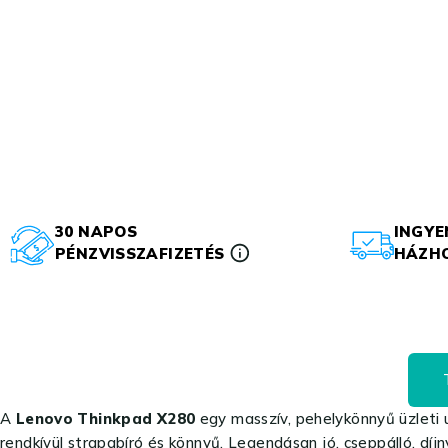
30 NAPOS
INGYE
PÉNZVISSZAFIZETÉS
HÁZHO
A
Lenovo Thinkpad X280
egy masszív, pehelykönnyű üzleti 
rendkívül strapabíró és könnyű. Legendásan jó, cseppálló, díj