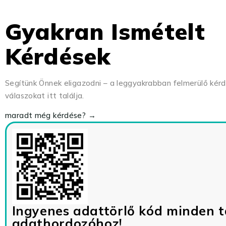
Gyakran Ismételt
Kérdések
Segítünk Önnek eligazodni – a leggyakrabban felmerülő kér
válaszokat itt találja.
maradt még kérdése? →
Ingyenes adattörlő kód minden t
adathordozóhoz!