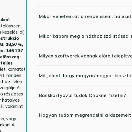
Mikor vehetem át a rendelésem, ha esetl
ukció
itelösszeg
kezelési díj
Mikor kapom meg a házhoz szállítással
strukció
HM: 18,97%,
ja: 146 237
Milyen szoftverek vannak előre telepítv
telösszeg:
teljes
yleti kamatot
rt. minden
Mit jelent, hogy magyar/magyar kiosztás
t be. Jelen
zolgálja és
ió részletes
Bankkártyával tudok Önöknél fizetni?
r hatályos
F, valamint
Hogyan tudom megrendelni a kiszemelt
n, vagy
nkon! A
s