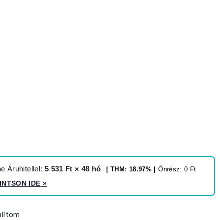
 Áruhitellel:
5 531 Ft × 48 hó
| THM: 18.97% |
Önrész: 0 Ft
INTSON IDE
»
lítom