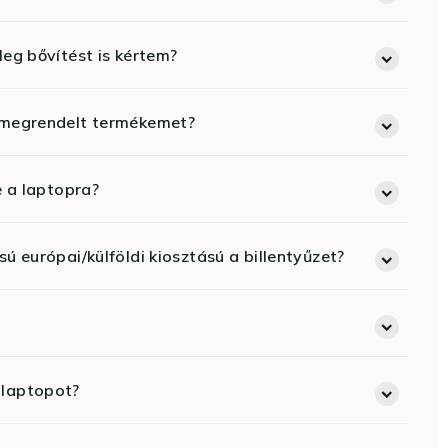
eg bővítést is kértem?
 megrendelt termékemet?
e a laptopra?
ú európai/külföldi kiosztású a billentyűzet?
 laptopot?