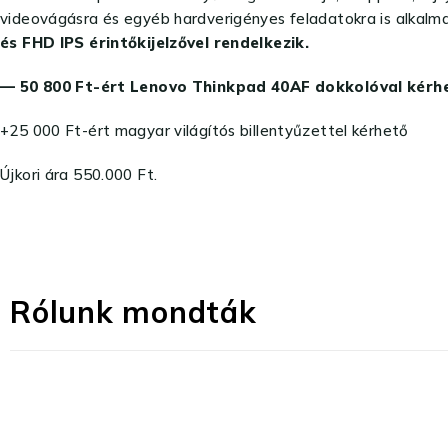
videovágásra és egyéb hardverigényes feladatokra is alkalm
és FHD IPS érintőkijelzővel rendelkezik.
— 50 800 Ft-ért Lenovo Thinkpad 40AF dokkolóval kérhe
+25 000 Ft-ért magyar világítós billentyűzettel kérhető
Újkori ára 550.000 Ft.
Rólunk mondták