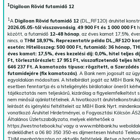
1
Digiloan Rövid futamidő 12
1
A
Digiloan Rövid futamidő 12
(DL_RF12O) áruhitel konstr
2026.05.05-től visszavonásig
,
49 900 Ft és 1 000 000 Ft
h
között, a futamidő
12-48 hónap
, az éves kamat 17,5%, éves 
nincs, a
THM 18,97%.
Reprezentatív példa DL_RF12O kon
esetén: Hitelösszeg: 500 000 Ft, futamidő: 36 hónap, T
éves kamat: 17,5%, éves kezelési díj: 0,0%, hitel teljes dí
Ft, törlesztőrészlet: 17 951 Ft, visszafizetendő teljes hi
646 237 Ft.
A kamatozás típusa: rögzített, a Szerződés 
futamidejére (fix kamatozás)
. A Bank nem jogosult az üg
egyoldalúan módosítani. A hitelbírálat jogát az MBH Bank Ny
esetben fenntartja és a hiteligénylés bírálatakor önerőt kérhe
tájékoztatás nem teljeskörű, kizárólag a figyelemfelkeltést s
nem minősül ajánlattételnek. A hivatkozott áruhitelkonstrukc
leírását és igénylési feltélteleit az MBH Bank Nyrt. mindenko
vonatkozó Áruhitel Hirdetményei, a Fogyasztási Kölcsön ÁSZ
Általános Üzletszabályzata, melyek elérhetőek a
https://westnotebook.hu/
vagy a www.mbhbank.hu weboldalo
érdeklődhet a 06 80 350 350-es díjmentesen hívható Teleba
THM meghatározása az aktuális feltételek, illetve a hatályo