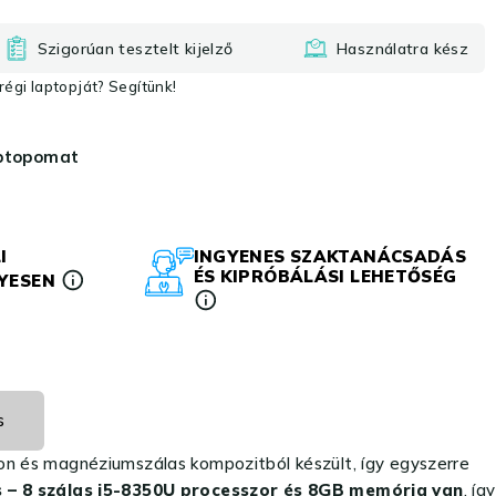
Szigorúan tesztelt kijelző
Használatra kész
égi laptopját? Segítünk!
aptopomat
I
INGYENES SZAKTANÁCSADÁS
ÉS KIPRÓBÁLÁSI LEHETŐSÉG
LYESEN
s
on és magnéziumszálas kompozitból készült, így egyszerre
 – 8 szálas i5-8350U processzor és 8GB memória van
, így