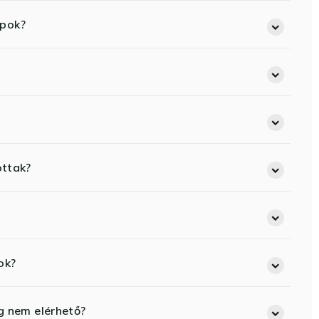
opok?
ottak?
ok?
eg nem elérhető?