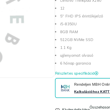
Lenovo Thinkpad X280
12
5'' FHD IPS érintőkijelző
i5-8350U
8GB RAM
512GB NVMe SSD
1.1 Kg
ujjlenyomat olvasó
6 hónap garancia
Részletes specifikáció
Rendeljen MBH Online
Kalkulációhoz
KATT
Összehason
Kívánságlistára