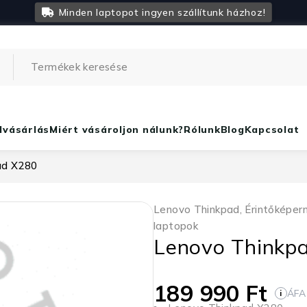
Minden laptopot ingyen szállítunk házhoz!
lvásárlás
Miért vásároljon nálunk?
Rólunk
Blog
Kapcsolat
ad X280
Lenovo Thinkpad
,
Érintőképer
laptopok
Lenovo Thinkp
189 990
Ft
ÁFA
i