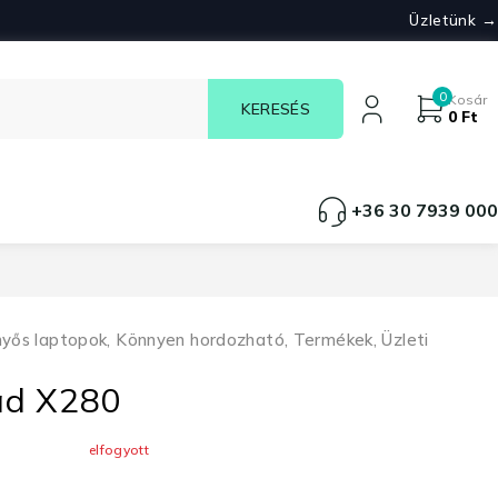
Üzletünk →
0
Kosár
0
Ft
+36 30 7939 000
nyős laptopok
,
Könnyen hordozható
,
Termékek
,
Üzleti
ad X280
elfogyott