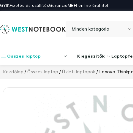
GYIK
Fizetés és szállítás
Garancia
MBH online áruhitel
Összes laptop
Kiegészítők
Laptopfe
Kezdőlap
/
Összes laptop
/
Üzleti laptopok
/ Lenovo Thinkp