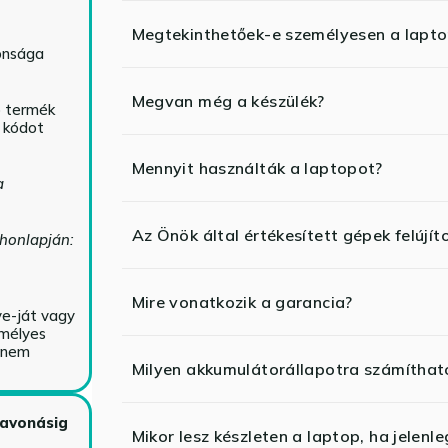
Megtekinthetőek-e személyesen a lapt
tonsága
Megvan még a készülék?
ó termék
ő kódot
Mennyit használták a laptopot?
a
Az Önök által értékesített gépek felújít
 honlapján:
Mire vonatkozik a garancia?
ve-ját vagy
emélyes
y nem
Milyen akkumulátorállapotra számíthat
zavonásig
Mikor lesz készleten a laptop, ha jelenl