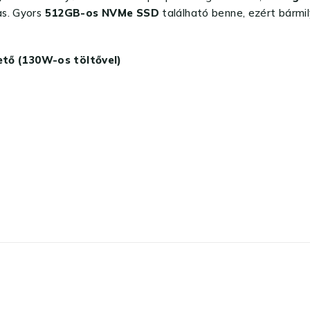
as. Gyors
512GB-os NVMe SSD
található benne, ezért bármil
tő (130W-os töltővel)