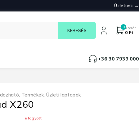
Üzletünk →
0
Kosár
0
Ft
+36 30 7939 000
rdozható
,
Termékek
,
Üzleti laptopok
ad X260
elfogyott