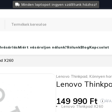
Minden laptopot ingyen szállítunk házhoz!
lvásárlás
Miért vásároljon nálunk?
Rólunk
Blog
Kapcsolat
ad X260
Lenovo Thinkpad
,
Könnyen ho
Lenovo Thinkp
149 990
Ft
ÁFA
i
Lenovo Thinkpad X260