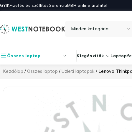
GYIK
Fizetés és szállítás
Garancia
MBH online áruhitel
Összes laptop
Kiegészítők
Laptopfe
Kezdőlap
/
Összes laptop
/
Üzleti laptopok
/ Lenovo Thinkp