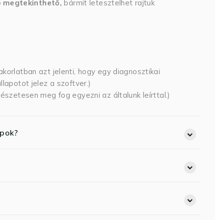
p megtekinthető,
bármit letesztelhet rajtuk
korlatban azt jelenti, hogy egy diagnosztikai
lapotot jelez a szoftver.)
észetesen meg fog egyezni az általunk leírttal.)
opok?