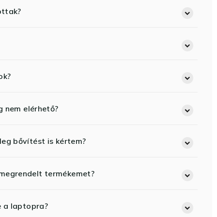
ottak?
ok?
eg nem elérhető?
eg bővítést is kértem?
 megrendelt termékemet?
e a laptopra?