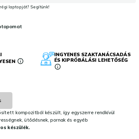
égi laptopját? Segítünk!
aptopomat
I
INGYENES SZAKTANÁCSADÁS
ÉS KIPRÓBÁLÁSI LEHETŐSÉG
LYESEN
s
ített kompozitból készült, így egyszerre rendkívül
edvességnek, ütődésnek, pornak és egyéb
os készülék.