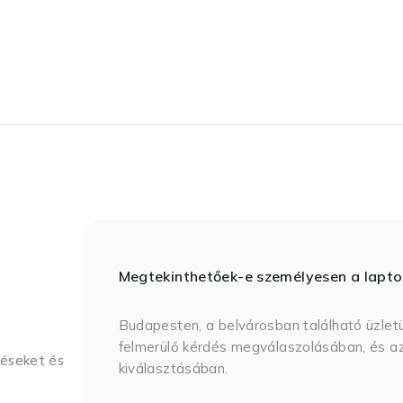
Megtekinthetőek-e személyesen a lapt
Budapesten, a belvárosban található üzlet
felmerülő kérdés megválaszolásában, és az
déseket és
kiválasztásában.