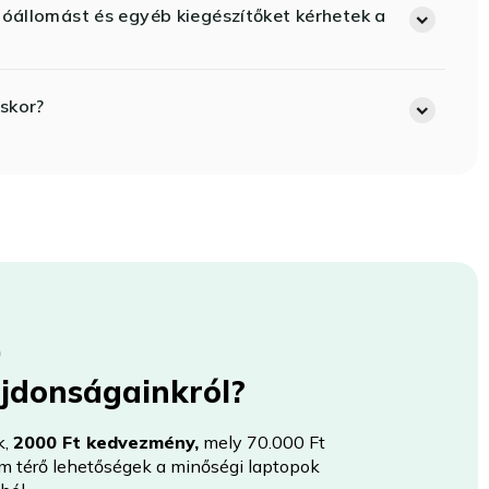
lóállomást és egyéb kiegészítőket kérhetek a
skor?
újdonságainkról?
k,
2000 Ft kedvezmény,
mely 70.000 Ft
nem térő lehetőségek a minőségi laptopok