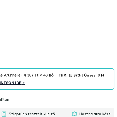
 Áruhitellel:
4 367 Ft × 48 hó
| THM: 18.97% |
Önrész: 0 Ft
INTSON IDE
»
lítom
Szigorúan tesztelt kijelző
Használatra kész