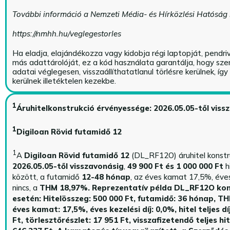
További információ a Nemzeti Média- és Hírközlési Hatóság
https://nmhh.hu/veglegestorles
Ha eladja, elajándékozza vagy kidobja régi laptopját, pendri
más adattárolóját, ez a kód használata garantálja, hogy sz
adatai véglegesen, visszaállíthatatlanul törlésre kerülnek, íg
kerülnek illetéktelen kezekbe.
1
Áruhitelkonstrukció érvényessége: 2026.05.05-től viss
1
Digiloan Rövid futamidő 12
1
A
Digiloan Rövid futamidő 12
(DL_RF12O) áruhitel konstr
2026.05.05-től visszavonásig
,
49 900 Ft és 1 000 000 Ft
h
között, a futamidő
12-48 hónap
, az éves kamat 17,5%, éves 
nincs, a
THM 18,97%.
Reprezentatív példa DL_RF12O kon
esetén: Hitelösszeg: 500 000 Ft, futamidő: 36 hónap, T
éves kamat: 17,5%, éves kezelési díj: 0,0%, hitel teljes dí
Ft, törlesztőrészlet: 17 951 Ft, visszafizetendő teljes hi