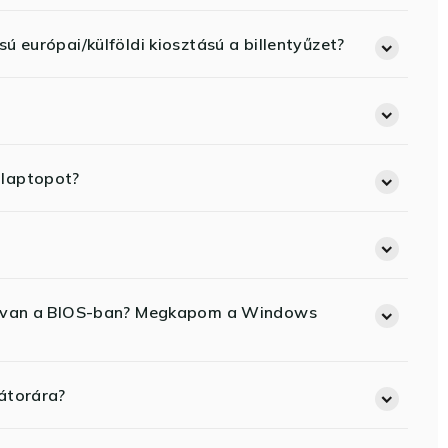
ú európai/külföldi kiosztású a billentyűzet?
 laptopot?
ód van a BIOS-ban? Megkapom a Windows
átorára?