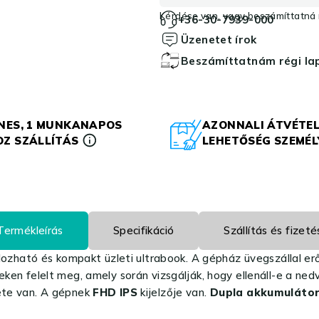
Kérdése van, vagy beszámíttatná r
+36-30-7939-000
Üzenetet írok
Beszámíttatnám régi l
NES, 1 MUNKANAPOS
AZONNALI ÁTVÉTEL
Z SZÁLLÍTÁS
LEHETŐSÉG SZEMÉ
Termékleírás
Specifikáció
Szállítás és fizeté
zható és kompakt üzleti ultrabook. A gépház üvegszállal erős
teken felelt meg, amely során vizsgálják, hogy ellenáll-e a n
zete van. A gépnek
FHD IPS
kijelzője van.
Dupla akkumulátor