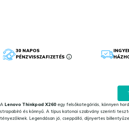
30 NAPOS
INGYE
PÉNZVISSZAFIZETÉS
HÁZHO
A
Lenovo Thinkpad X260
egy felsőkategóriás, könnyen hordo
strapabíró és könnyű. A típus katonai szabvány szerinti tesz
tényezőknek. Legendásan jó, cseppálló, díjnyertes billentyű