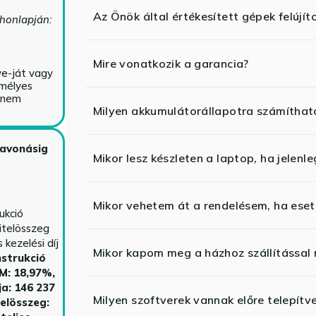
Az Önök által értékesített gépek felújít
 honlapján:
Mire vonatkozik a garancia?
ve-ját vagy
emélyes
y nem
Milyen akkumulátorállapotra számíthat
zavonásig
Mikor lesz készleten a laptop, ha jelenl
Mikor vehetem át a rendelésem, ha esetl
ukció
itelösszeg
kezelési díj
Mikor kapom meg a házhoz szállítással
strukció
HM: 18,97%,
ja: 146 237
Milyen szoftverek vannak előre telepítv
telösszeg: