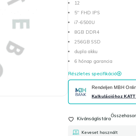
12
5'' FHD IPS
i7-6500U
8GB DDR4
256GB SSD
dupla akku
6 hónap garancia
Részletes specifikáció
Rendeljen MBH Online
Kalkulációhoz
KATT
Összehason
Kívánságlistára
Keveset használt