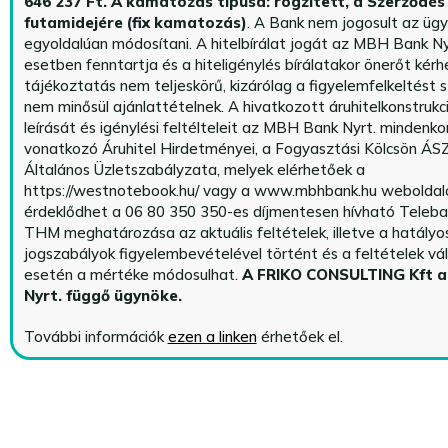
646 237 Ft.
A kamatozás típusa: rögzített, a Szerződés 
futamidejére (fix kamatozás)
. A Bank nem jogosult az üg
egyoldalúan módosítani. A hitelbírálat jogát az MBH Bank Ny
esetben fenntartja és a hiteligénylés bírálatakor önerőt kérhe
tájékoztatás nem teljeskörű, kizárólag a figyelemfelkeltést s
nem minősül ajánlattételnek. A hivatkozott áruhitelkonstrukc
leírását és igénylési feltélteleit az MBH Bank Nyrt. mindenko
vonatkozó Áruhitel Hirdetményei, a Fogyasztási Kölcsön ÁSZ
Általános Üzletszabályzata, melyek elérhetőek a
https://westnotebook.hu/
vagy a www.mbhbank.hu weboldalo
érdeklődhet a 06 80 350 350-es díjmentesen hívható Teleba
THM meghatározása az aktuális feltételek, illetve a hatályo
jogszabályok figyelembevételével történt és a feltételek vá
esetén a mértéke módosulhat.
A FRIKO CONSULTING Kft 
Nyrt. függő ügynöke
.
További információk
ezen a linken
érhetőek el.