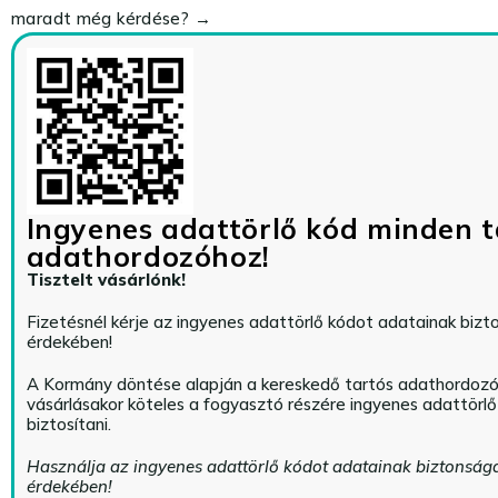
maradt még kérdése? →
Ingyenes adattörlő kód minden t
adathordozóhoz!
Tisztelt vásárlónk!
Fizetésnél kérje az ingyenes adattörlő kódot adatainak biz
érdekében!
A Kormány döntése alapján a kereskedő tartós adathordoz
vásárlásakor köteles a fogyasztó részére ingyenes adattörl
biztosítani.
Használja az ingyenes adattörlő kódot adatainak biztonság
érdekében!