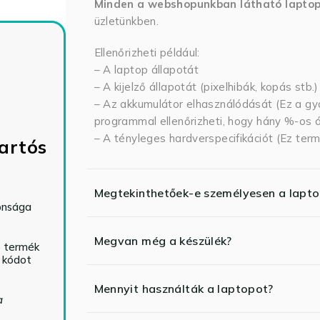
Minden a webshopunkban látható lapto
üzletünkben.
Ellenőrizheti például:
– A laptop állapotát
– A kijelző állapotát (pixelhibák, kopás stb.)
– Az akkumulátor elhasználódását (Ez a gya
programmal ellenőrizheti, hogy hány %-os ál
– A tényleges hardverspecifikációt (Ez term
artós
Megtekinthetőek-e személyesen a lapt
tonsága
Megvan még a készülék?
ó termék
ő kódot
Mennyit használták a laptopot?
a