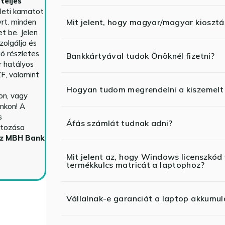
teljes
yleti kamatot
rt. minden
Mit jelent, hogy magyar/magyar kiosztás
t be. Jelen
zolgálja és
ió részletes
Bankkártyával tudok Önöknél fizetni?
r hatályos
F, valamint
Hogyan tudom megrendelni a kiszemelt
n, vagy
nkon! A
s
Áfás számlát tudnak adni?
ltozása
az MBH Bank
Mit jelent az, hogy Windows licenszk
termékkulcs matricát a laptophoz?
Vállalnak-e garanciát a laptop akkumul