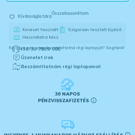
Összehasonlítom
Kívánságlistára
Keveset használt
Szigorúan tesztelt kijelző
Használatra kész
Kérdése van, vagy beszámíttatná régi laptopját? Segítünk!
+36-30-7939-000
Üzenetet írok
Beszámíttatnám régi laptopomat
30 NAPOS
PÉNZVISSZAFIZETÉS