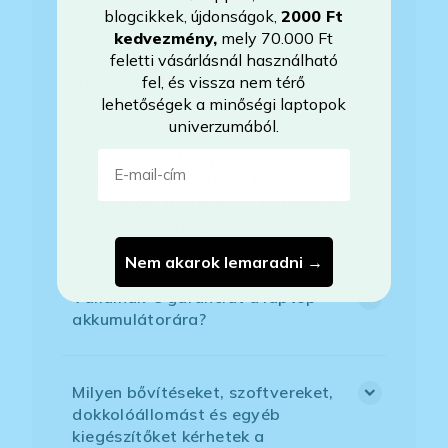
kiszemelt laptopot?
blogcikkek, újdonságok,
2000 Ft
kedvezmény
,
mely 70.000 Ft
feletti vásárlásnál használható
fel, és vissza nem térő
Áfás számlát tudnak adni?
lehetőségek a minőségi laptopok
univerzumából.
E-mail-cím
Mit jelent az, hogy Windows
licenszkód van a BIOS-ban?
Megkapom a Windows termékkulcs
matricát a laptophoz?
Nem akarok lemaradni →
Vállalnak-e garanciát a laptop
akkumulátorára?
Milyen bővítéseket, szoftvereket,
dokkolóállomást és egyéb
kiegészítőket kérhetek a