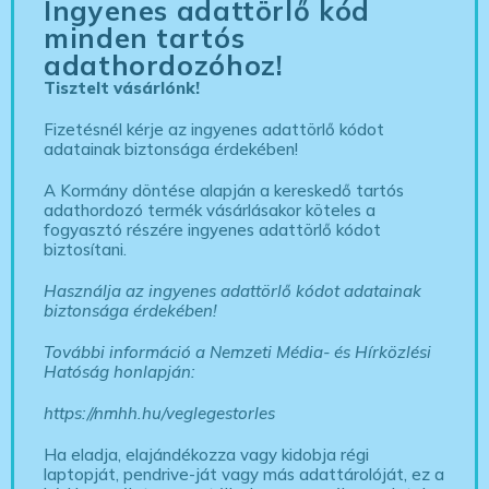
Ingyenes adattörlő kód
minden tartós
adathordozóhoz!
Tisztelt vásárlónk!
Fizetésnél kérje az ingyenes adattörlő kódot
adatainak biztonsága érdekében!
A Kormány döntése alapján a kereskedő tartós
adathordozó termék vásárlásakor köteles a
fogyasztó részére ingyenes adattörlő kódot
biztosítani.
Használja az ingyenes adattörlő kódot adatainak
biztonsága érdekében!
További információ a Nemzeti Média- és Hírközlési
Hatóság honlapján:
https://nmhh.hu/veglegestorles
Ha eladja, elajándékozza vagy kidobja régi
laptopját, pendrive-ját vagy más adattárolóját, ez a