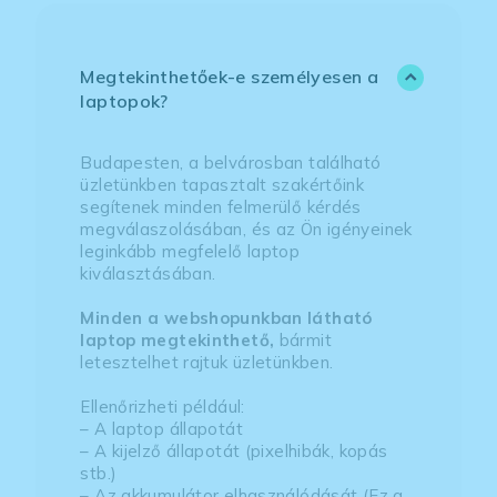
Megtekinthetőek-e személyesen a
laptopok?
Budapesten, a belvárosban található
üzletünkben tapasztalt szakértőink
segítenek minden felmerülő kérdés
megválaszolásában, és az Ön igényeinek
leginkább megfelelő laptop
kiválasztásában.
Minden a webshopunkban látható
laptop megtekinthető,
bármit
letesztelhet rajtuk üzletünkben.
Ellenőrizheti például:
– A laptop állapotát
– A kijelző állapotát (pixelhibák, kopás
stb.)
– Az akkumulátor elhasználódását (Ez a