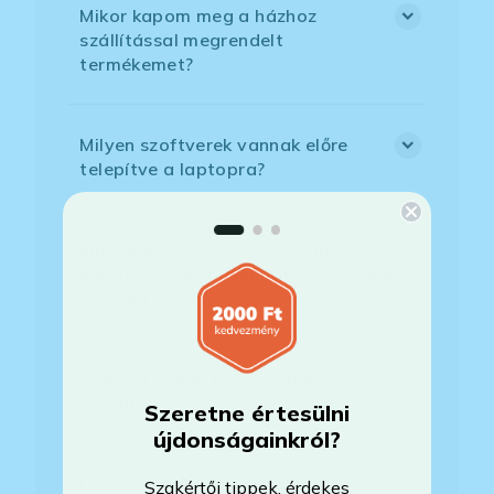
Mikor kapom meg a házhoz
szállítással megrendelt
termékemet?
Milyen szoftverek vannak előre
telepítve a laptopra?
Mit jelent, hogy magyar/magyar
kiosztású európai/külföldi kiosztású
a billentyűzet?
Bankkártyával tudok Önöknél
fizetni?
Szeretne értesülni
újdonságainkról?
Hogyan tudom megrendelni a
Szakértői tippek, érdekes