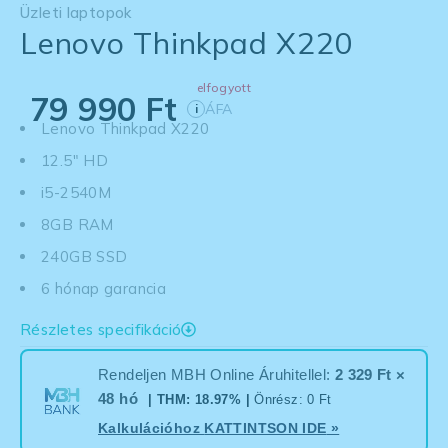
Üzleti laptopok
Lenovo Thinkpad X220
elfogyott
79 990
Ft
ÁFA
i
Lenovo Thinkpad X220
12.5" HD
i5-2540M
8GB RAM
240GB SSD
6 hónap garancia
Részletes specifikáció
Rendeljen MBH Online Áruhitellel:
2 329 Ft ×
48 hó
| THM: 18.97% |
Önrész: 0 Ft
Kalkulációhoz
KATTINTSON IDE
»