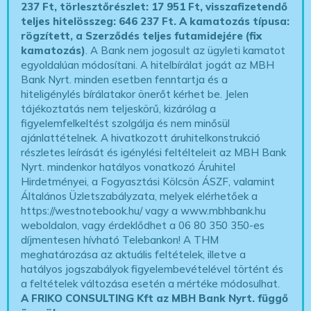
237 Ft, törlesztőrészlet: 17 951 Ft, visszafizetendő
teljes hitelösszeg: 646 237 Ft.
A kamatozás típusa:
rögzített, a Szerződés teljes futamidejére (fix
kamatozás)
. A Bank nem jogosult az ügyleti kamatot
egyoldalúan módosítani. A hitelbírálat jogát az MBH
Bank Nyrt. minden esetben fenntartja és a
hiteligénylés bírálatakor önerőt kérhet be. Jelen
tájékoztatás nem teljeskörű, kizárólag a
figyelemfelkeltést szolgálja és nem minősül
ajánlattételnek. A hivatkozott áruhitelkonstrukció
részletes leírását és igénylési feltélteleit az MBH Bank
Nyrt. mindenkor hatályos vonatkozó Áruhitel
Hirdetményei, a Fogyasztási Kölcsön ÁSZF, valamint
Általános Üzletszabályzata, melyek elérhetőek a
https://westnotebook.hu/
vagy a www.mbhbank.hu
weboldalon, vagy érdeklődhet a 06 80 350 350-es
díjmentesen hívható Telebankon! A THM
meghatározása az aktuális feltételek, illetve a
hatályos jogszabályok figyelembevételével történt és
a feltételek változása esetén a mértéke módosulhat.
A FRIKO CONSULTING Kft az MBH Bank Nyrt. függő