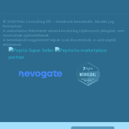
©
2026
Friko Consulting Kft. – Notebook kereskedés. Minden jog
fenntartva!
A weboldalon feltüntetett adatok kizárólag tájékoztató jellegűek, nem
minősülnek ajánlattételnek.
A termékeknél megjelenített képek csak illusztrációk, a valóságtól
eltérhetnek.
marketplace
partner