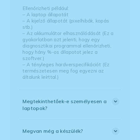
Ellenőrizheti például:
– A laptop állapotát
– A kijelző állapotát (pixelhibák, kopás
stb.)
– Az akkumulátor elhasználódását (Ez a
gyakorlatban azt jelenti, hogy egy
diagnosztikai programmal ellenőrizheti,
hogy hány %-os állapotot jelez a
szoftver.)
– A tényleges hardverspecifikációt (Ez
természetesen meg fog egyezni az
általunk leírttal.)
Megtekinthetőek-e személyesen a
laptopok?
Megvan még a készülék?