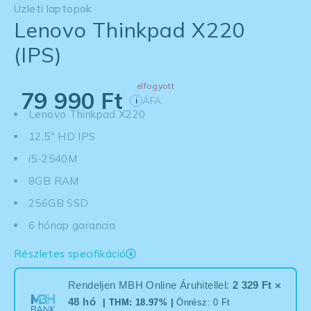
Üzleti laptopok
Lenovo Thinkpad X220
(IPS)
elfogyott
79 990
Ft
ÁFA
i
Lenovo Thinkpad X220
12.5" HD IPS
i5-2540M
8GB RAM
256GB SSD
6 hónap garancia
Részletes specifikáció
Rendeljen MBH Online Áruhitellel:
2 329 Ft ×
48 hó
| THM: 18.97% |
Önrész: 0 Ft