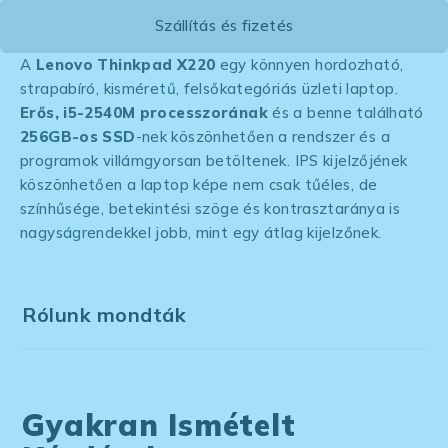
Szállítás és fizetés
A
Lenovo Thinkpad X220
egy könnyen hordozható,
strapabíró, kisméretű, felsőkategóriás üzleti laptop.
Erős, i5-2540M processzorának
és a benne található
256GB-os SSD
-nek köszönhetően a rendszer és a
programok villámgyorsan betöltenek. IPS kijelzőjének
köszönhetően a laptop képe nem csak tűéles, de
színhűsége, betekintési szöge és kontrasztaránya is
nagyságrendekkel jobb, mint egy átlag kijelzőnek.
Rólunk mondták
Gyakran Ismételt