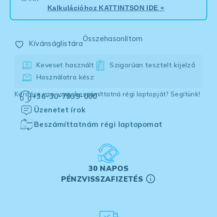
Kalkulációhoz
KATTINTSON IDE
»
Összehasonlítom
Kívánságlistára
Keveset használt
Szigorúan tesztelt kijelző
Használatra kész
Kérdése van, vagy beszámíttatná régi laptopját? Segítünk!
+36-30-7939-000
Üzenetet írok
Beszámíttatnám régi laptopomat
30 NAPOS
PÉNZVISSZAFIZETÉS