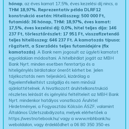
hónap
, az éves kamat 17,5%, éves kezelési díj nincs, a
THM 18,97%.
Reprezentatív példa DLRF12
konstrukció esetén: Hitelösszeg: 500 000 Ft,
futamidő: 36 hónap, THM: 18,97%, éves kamat:
17,5%, éves kezelési díj: 0,0%, hitel teljes díja: 146
237 Ft, törlesztőrészlet: 17 951 Ft, visszafizetendő
teljes hitelösszeg: 646 237 Ft.
A kamatozás típusa:
rögzített, a Szerződés teljes futamidejére (fix
kamatozás)
. A Bank nem jogosult az ügyleti kamatot
egyoldalúan módosítani. A hitelbírálat jogát az MBH
Bank Nyrt. minden esetben fenntartja és a
hiteligénylés bírálatakor önerőt kérhet be. Jelen
tájékoztatás nem teljeskörű, kizárólag a
figyelemfelkeltést szolgálja és nem minősül
ajánlattételnek. A hivatkozott áruhitelkonstrukció
részletes leírását és igénylési feltélteleit az MBH Bank
Nyrt. mindenkor hatályos vonatkozó Áruhitel
Hirdetményei, a Fogyasztási Kölcsön ÁSZF, valamint
Általános Üzletszabályzata, melyek elérhetőek a
https://westnotebook.hu/
vagy a www.mbhbank.hu
weboldalon, vagy érdeklődhet a 06 80 350 350-es