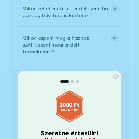
Mikor vehetem át a rendelésem, ha
esetleg bővítést is kértem?
Mikor kapom meg a házhoz
szállítással megrendelt
termékemet?
Milyen szoftverek vannak előre
telepítve a laptopra?
Mit jelent, hogy magyar/magyar
kiosztású európai/külföldi kiosztású
a billentyűzet?
Szeretne értesülni