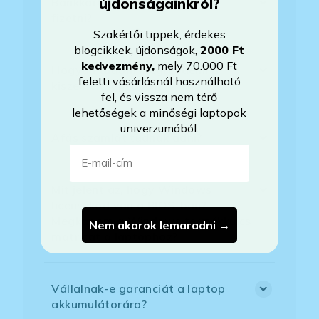
újdonságainkról?
Bankkártyával tudok Önöknél
fizetni?
Szakértői tippek, érdekes
blogcikkek, újdonságok,
2000 Ft
kedvezmény
,
mely 70.000 Ft
Hogyan tudom megrendelni a
feletti vásárlásnál használható
kiszemelt laptopot?
fel, és vissza nem térő
lehetőségek a minőségi laptopok
univerzumából.
Áfás számlát tudnak adni?
E-mail-cím
Mit jelent az, hogy Windows
licenszkód van a BIOS-ban?
Megkapom a Windows termékkulcs
Nem akarok lemaradni →
matricát a laptophoz?
Vállalnak-e garanciát a laptop
akkumulátorára?