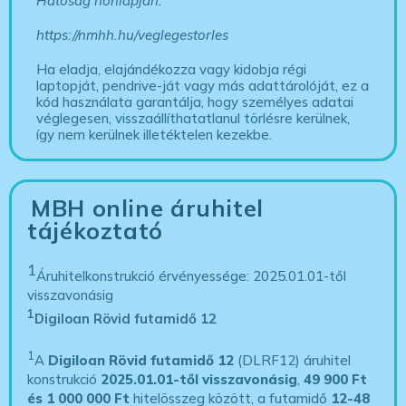
Hatóság honlapján:
https://nmhh.hu/veglegestorles
Ha eladja, elajándékozza vagy kidobja régi
laptopját, pendrive-ját vagy más adattárolóját, ez a
kód használata garantálja, hogy személyes adatai
véglegesen, visszaállíthatatlanul törlésre kerülnek,
így nem kerülnek illetéktelen kezekbe.
MBH online áruhitel
tájékoztató
1
Áruhitelkonstrukció érvényessége: 2025.01.01-től
visszavonásig
1
Digiloan Rövid futamidő 12
1
A
Digiloan Rövid futamidő 12
(DLRF12) áruhitel
konstrukció
2025.01.01-től visszavonásig
,
49 900 Ft
és 1 000 000 Ft
hitelösszeg között, a futamidő
12-48