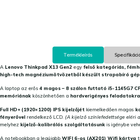
Termékleírás
Specifikáci
A
Lenovo Thinkpad X13 Gen2
egy
felső kategóriás, fémh
high-tech magnéziumötvözetből készült strapabíró gé
A laptop az erős
4 magos – 8 szálon futtató i5-1145G7 
memóriának
köszönhetően a
hardverigényes feladatokra 
Full HD+ (1920×1200) IPS kijelzőjét
kiemelkedően magas
k
fényerővel
rendelkező LCD.
(A kijelző színlefedettsége eléri
melyhez
kijelző-kalibrálós szolgáltatásunk
is igénybe veh
A notebookban a legújabb
WIFI 6-os (AX201) Wifi kártya
t