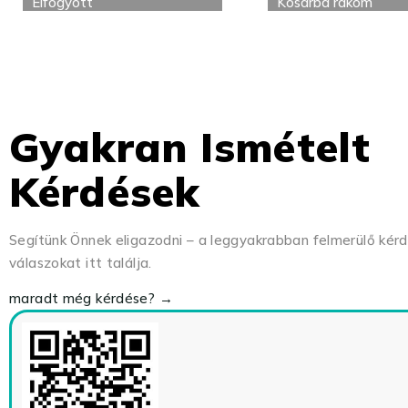
Elfogyott
Kosárba rakom
Gyakran Ismételt
Kérdések
Segítünk Önnek eligazodni – a leggyakrabban felmerülő kér
válaszokat itt találja.
maradt még kérdése? →