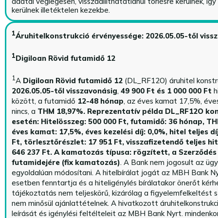
adatai véglegesen, visszaállíthatatlanul törlésre kerülnek, íg
kerülnek illetéktelen kezekbe.
1
Áruhitelkonstrukció érvényessége: 2026.05.05-től viss
1
Digiloan Rövid futamidő 12
1
A
Digiloan Rövid futamidő 12
(DL_RF12O) áruhitel konstr
2026.05.05-től visszavonásig
,
49 900 Ft és 1 000 000 Ft
h
között, a futamidő
12-48 hónap
, az éves kamat 17,5%, éves 
nincs, a
THM 18,97%.
Reprezentatív példa DL_RF12O kon
esetén: Hitelösszeg: 500 000 Ft, futamidő: 36 hónap, T
éves kamat: 17,5%, éves kezelési díj: 0,0%, hitel teljes dí
Ft, törlesztőrészlet: 17 951 Ft, visszafizetendő teljes hi
646 237 Ft.
A kamatozás típusa: rögzített, a Szerződés 
futamidejére (fix kamatozás)
. A Bank nem jogosult az üg
egyoldalúan módosítani. A hitelbírálat jogát az MBH Bank Ny
esetben fenntartja és a hiteligénylés bírálatakor önerőt kérhe
tájékoztatás nem teljeskörű, kizárólag a figyelemfelkeltést s
nem minősül ajánlattételnek. A hivatkozott áruhitelkonstrukc
leírását és igénylési feltélteleit az MBH Bank Nyrt. mindenko