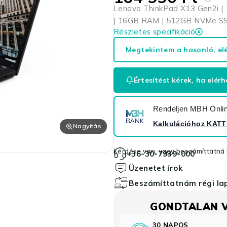
Lenovo ThinkPad X13 Gen2i | 
| 16GB RAM | 512GB NVMe SSD 
Részletes specifikáció
Megtekintem a hasonló, el
Értesítést kérek, ha elérh
Rendeljen MBH Online
Kalkulációhoz
KATT
Nagyítás
Kérdése van, vagy beszámíttatná r
+36-30-7939-000
Üzenetet írok
Beszámíttatnám régi l
GONDTALAN 
30 NAPOS