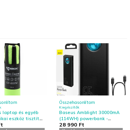
sonlítom
Összehasonlítom
k
Kiegészítők
s laptop és egyéb
Baseus Amblight 30000mA
ikai eszköz tisztító
(114WH) powerbank -
Ft
28 990
Ft
- nagy kiszerelés
Laptoppal kompatibilis