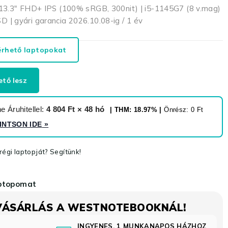
13.3″ FHD+ IPS (100% sRGB, 300nit) | i5-1145G7 (8 v.mag)
| gyári garancia 2026.10.08-ig / 1 év
érhető laptopokat
ető lesz
 Áruhitellel:
4 804 Ft × 48 hó
| THM: 18.97% |
Önrész: 0 Ft
INTSON IDE
»
égi laptopját? Segítünk!
aptopomat
VÁSÁRLÁS A WESTNOTEBOOKNÁL!
INGYENES, 1 MUNKANAPOS HÁZHOZ