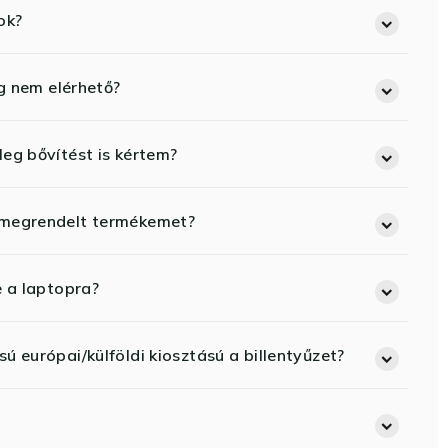
ok?
eg nem elérhető?
eg bővítést is kértem?
 megrendelt termékemet?
e a laptopra?
ú európai/külföldi kiosztású a billentyűzet?