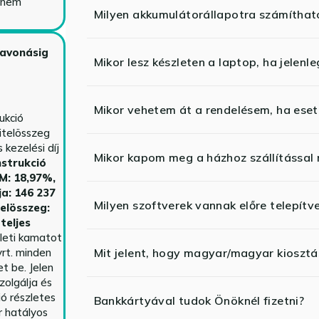
y nem
Milyen akkumulátorállapotra számíthat
zavonásig
Mikor lesz készleten a laptop, ha jelenl
Mikor vehetem át a rendelésem, ha esetl
ukció
itelösszeg
kezelési díj
Mikor kapom meg a házhoz szállítással
strukció
HM: 18,97%,
ja: 146 237
Milyen szoftverek vannak előre telepítv
telösszeg:
teljes
yleti kamatot
rt. minden
Mit jelent, hogy magyar/magyar kiosztás
t be. Jelen
zolgálja és
ió részletes
Bankkártyával tudok Önöknél fizetni?
r hatályos