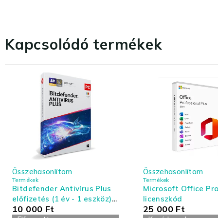
Kapcsolódó termékek
Összehasonlítom
Összehasonlítom
Termékek
Termékek
Bitdefender Antivírus Plus
Microsoft Office Pro
előfizetés (1 év - 1 eszköz) -
licenszkód
10 000
Ft
25 000
Ft
Antivírus és Tűzfal