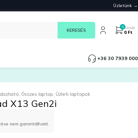
Üzletünk →
0
Kosár
0
Ft
+36 30 7939 000
rdozható
,
Összes laptop
,
Üzleti laptopok
ad X13 Gen2i
rzése nem garantálható.