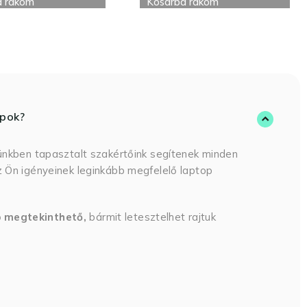
a rakom
powerbank
Kosárba rakom
opok?
ünkben tapasztalt szakértőink segítenek minden
 Ön igényeinek leginkább megfelelő laptop
p megtekinthető,
bármit letesztelhet rajtuk