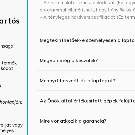
– Az akkumulátor elhasználódását (Ez a gya
programmal ellenőrizheti, hogy hány %-os ál
– A tényleges hardverspecifikációt (Ez term
artós
Megtekinthetőek-e személyesen a lapt
tonsága
Megvan még a készülék?
ó termék
ő kódot
Mennyit használták a laptopot?
a
Az Önök által értékesített gépek felújít
 honlapján:
Mire vonatkozik a garancia?
ve-ját vagy
emélyes