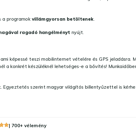
és a programok
villámgyorsan betöltenek
.
magával ragadó hangélményt
nyújt.
 képessé teszi mobilinternet vételére és GPS jeladásra. Miv
él a konkrét készüléknél lehetséges-e a bővítés! Munkaidőben 
 Egyeztetés szerint magyar világítós billentyűzettel is kérhe
| 700+ vélemény