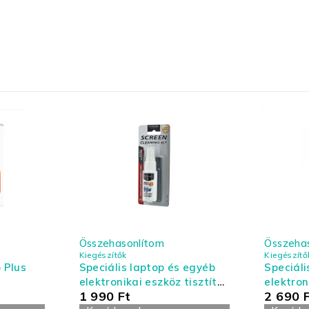
Összehasonlítom
Összeha
Kiegészítők
Kiegészítő
 Plus
Speciális laptop és egyéb
Speciáli
elektronikai eszköz tisztító
elektron
1 990
Ft
2 690
készlet - kis kiszerelés
készlet 