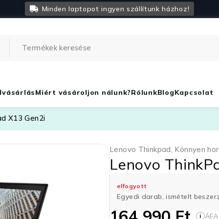
Minden laptopot ingyen szállítunk házhoz!
lvásárlás
Miért vásároljon nálunk?
Rólunk
Blog
Kapcsolat
ad X13 Gen2i
Lenovo Thinkpad
,
Könnyen ho
Lenovo ThinkP
elfogyott
Egyedi darab, ismételt besze
164 990
Ft
ÁFA
i