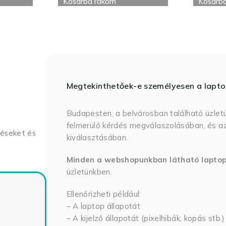
Kosárba rakom
Kosárb
Megtekinthetőek-e személyesen a lapt
Budapesten, a belvárosban található üzlet
felmerülő kérdés megválaszolásában, és az
déseket és
kiválasztásában.
Minden a webshopunkban látható lapto
üzletünkben.
Ellenőrizheti például:
– A laptop állapotát
– A kijelző állapotát (pixelhibák, kopás stb.)