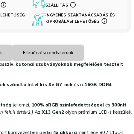
S
SZÁLLÍTÁS
 LEHETŐSÉG
INGYENES SZAKTANÁCSADÁS ÉS
KIPRÓBÁLÁSI LEHETŐSÉG
k
Ellenőrzési rendszerünk
sszív
,
katonai szabványoknak megfelelően tesztelt
k számító Intel Iris Xe G7-nek
és a
16GB DDR4
ttség
jellemzi.
100% sRGB színlefedettséggel
és
300nit
n felüli értékű.)
Az
X13 Gen2
olyan prémium LCD-s készülék,
úfolt környezetben pedig
4x akkora
, mint egy 802.11ac-s