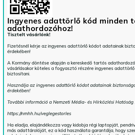
Ingyenes adattörlő kód minden t
adathordozóhoz!
Tisztelt vásárlónk!
Fizetésnél kérje az ingyenes adattörlő kódot adatainak biz
érdekében!
A Kormány döntése alapján a kereskedő tartós adathordoz
vásárlásakor köteles a fogyasztó részére ingyenes adattörl
biztosítani.
Használja az ingyenes adattörlő kódot adatainak biztonság
érdekében!
További információ a Nemzeti Média- és Hírközlési Hatóság
https://nmhh.hu/veglegestorles
Ha eladja, elajándékozza vagy kidobja régi laptopját, pendri
más adattárolóját, ez a kód használata garantálja, hogy sz