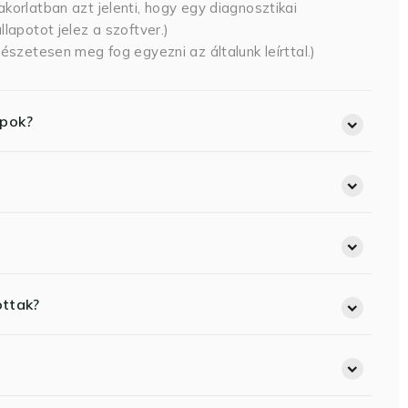
korlatban azt jelenti, hogy egy diagnosztikai
lapotot jelez a szoftver.)
észetesen meg fog egyezni az általunk leírttal.)
opok?
ottak?