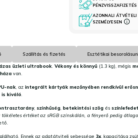
PÉNZVISSZAFIZETÉ
AZONNALI ÁTVÉTELI
SZEMÉLYESEN
ó
Szállítás és fizetés
Esztétikai besorolásun
ázas üzleti ultrabook
.
Vékony és könnyű
(1.3 kg), mégis
ma
pháza
van.
CPU-nak
, az
integrált kártyák mezőnyében rendkívül erősne
is kiváló
.
ontrasztarány
,
színhűség
,
betekintési szög
és
színlefede
 a tökéletes értéket az sRGB színskálán, a fényerő pedig átlago
ető.
alálható. Ennek az adatátviteli sebessége
3x
, kapacitása zs