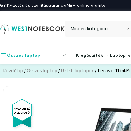
GYIK
Fizetés és szállítás
Garancia
MBH online áruhitel
Összes laptop
Kiegészítők
Laptopfe
Kezdőlap
/
Összes laptop
/
Üzleti laptopok
/ Lenovo ThinkP